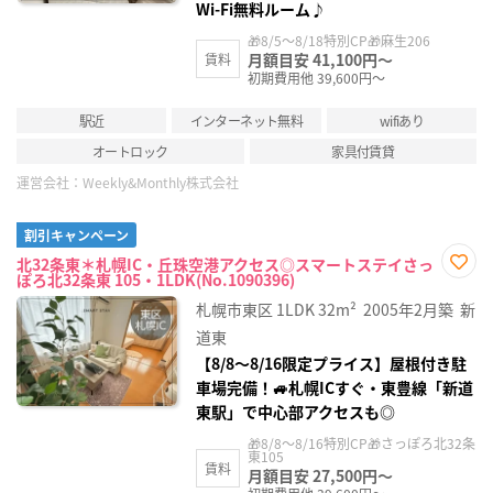
Wi-Fi無料ルーム♪
🎁8/5～8/18特別CP🎁麻生206
月額目安 41,100円～
賃料
初期費用他 39,600円～
駅近
インターネット無料
wifiあり
オートロック
家具付賃貸
運営会社：
Weekly&Monthly株式会社
割引キャンペーン
北32条東＊札幌IC・丘珠空港アクセス◎スマートステイさっ
ぽろ北32条東 105・1LDK(No.1090396)
お気
に入
札幌市東区
1LDK
32m²
2005年2月築
新
り登
録
道東
【8/8〜8/16限定プライス】屋根付き駐
車場完備！🚙札幌ICすぐ・東豊線「新道
東駅」で中心部アクセスも◎
🎁8/8～8/16特別CP🎁さっぽろ北32条
東105
賃料
月額目安 27,500円～