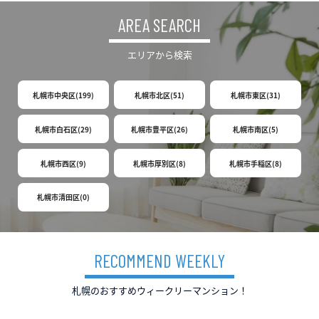
AREA SEARCH
エリアから検索
札幌市中央区
199
札幌市北区
51
札幌市東区
31
札幌市白石区
29
札幌市豊平区
26
札幌市南区
5
札幌市西区
9
札幌市厚別区
8
札幌市手稲区
8
札幌市清田区
0
RECOMMEND WEEKLY
札幌のおすすめウィークリーマンション！