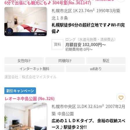
6分で出張にも観光にも🎵 304号室(No.361147)
お気
に入
札幌市北区
1K
23.74m²
1990年3月築
り登
録
北１８条
札幌駅徒歩6分の超好立地です🎵Wi-Fi完
備🎵
ロング（水道光熱費・清掃費込）
月額目安 102,000円～
賃料
初期費用他 0円～
女性向け
同棲向け
駅近
インターネット無料
wifiあり
運営会社：
株式会社マイスタイル
割引キャンペーン
レオーネ中島公園 (No.326)
お気
札幌市中央区
1LDK
32.61m²
2007年2月
に入
り登
築
中島公園
録
広めの１ＬＤＫタイプ、 余裕の収納スペ
ース♪駅徒歩２分!!