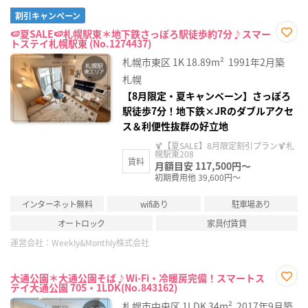
割引キャンペーン
🍉夏SALE🍉札幌駅東＊地下鉄さっぽろ駅徒歩約7分♪スマー
トステイ札幌駅東 (No.1274437)
お気
に入
札幌市東区
1K
18.89m²
1991年2月築
り登
録
札幌
【8月限定・夏キャンペーン】さっぽろ
駅徒歩7分！地下鉄×JRのダブルアクセ
ス＆利便性抜群の好立地
🍹【夏SALE】8月限定割引プラン🍹札
幌駅東208
賃料
月額目安 117,500円～
初期費用他 39,600円～
インターネット無料
wifiあり
駐車場あり
オートロック
家具付賃貸
運営会社：
Weekly&Monthly株式会社
大通公園＊大通公園そば♪Wi-Fi・冷暖房完備！スマートス
テイ大通公園 705・1LDK(No.843162)
お気
に入
札幌市中央区
1LDK
34m²
2017年9月築