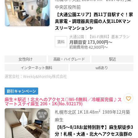
り登
録
中央区役所前
【大通公園エリア】西11丁目駅すぐ！家
具家電・調理器具完備の人気1LDKマン
スリーマンション✨
大通公園｜【Wi-Fi無料】基本プラン
月額目安 173,000円～
賃料
初期費用他 42,900円～
女性向け
高級・ハイグレード
駅近
インターネット無料
wifiあり
運営会社：
Weekly&Monthly株式会社
割引キャンペーン
麻生＊駅近！北大へのアクセス◎Wi-fi無料／冷暖房完備♪ス
マートステイ麻生 206・1K(No.932179)
お気
に入
札幌市北区
1K
18.48m²
1989年12月築
り登
録
麻生
【8/5〜8/18お盆特別割🎐】麻生駅徒歩3
分！札幌・大通・北大へアクセス抜群の