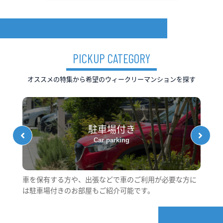
PICKUP CATEGORY
オススメの特集から希望のウィークリーマンションを探す
駐車場付き
Car parking
件
車を保有する方や、出張などで車のご利用が必要な方に
短
は駐車場付きのお部屋もご紹介可能です。
に
す