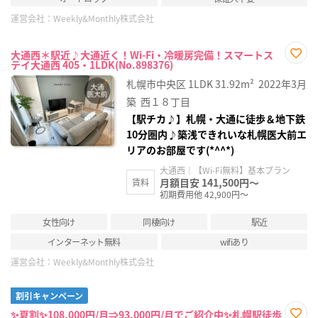
運営会社：
Weekly&Monthly株式会社
大通西＊駅近♪大通近く！Wi-Fi・冷暖房完備！スマートス
テイ大通西 405・1LDK(No.898376)
お気
に入
札幌市中央区
1LDK
31.92m²
2022年3月
り登
録
築
西１８丁目
【駅チカ♪】札幌・大通に徒歩＆地下鉄
10分圏内♪築浅できれいな札幌医大前エ
リアのお部屋です(*^^*)
大通西｜【Wi-Fi無料】基本プラン
月額目安 141,500円～
賃料
初期費用他 42,900円～
女性向け
同棲向け
駅近
インターネット無料
wifiあり
運営会社：
Weekly&Monthly株式会社
割引キャンペーン
✨夏割✨108,000円/月⇒93,000円/月でご紹介中✨札幌駅徒歩