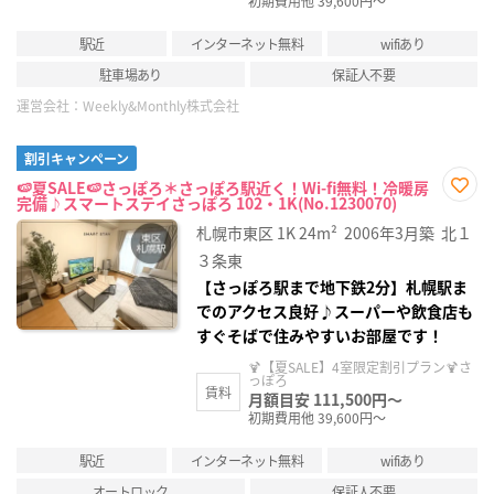
初期費用他 39,600円～
駅近
インターネット無料
wifiあり
駐車場あり
保証人不要
運営会社：
Weekly&Monthly株式会社
割引キャンペーン
🍉夏SALE🍉さっぽろ＊さっぽろ駅近く！Wi-fi無料！冷暖房
完備♪スマートステイさっぽろ 102・1K(No.1230070)
お気
に入
札幌市東区
1K
24m²
2006年3月築
北１
り登
録
３条東
【さっぽろ駅まで地下鉄2分】札幌駅ま
でのアクセス良好♪スーパーや飲食店も
すぐそばで住みやすいお部屋です！
🍹【夏SALE】4室限定割引プラン🍹さ
っぽろ
賃料
月額目安 111,500円～
初期費用他 39,600円～
駅近
インターネット無料
wifiあり
オートロック
保証人不要