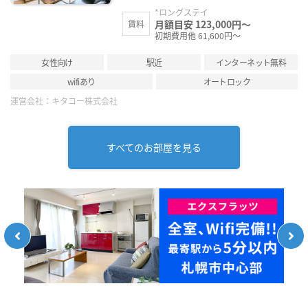
*ロングステイ
月額目安 123,000円～
賃料
初期費用他 61,600円～
女性向け
駅近
インターネット無料
wifiあり
オートロック
運営会社：
キタコー株式会社
すべてのお部屋を見る