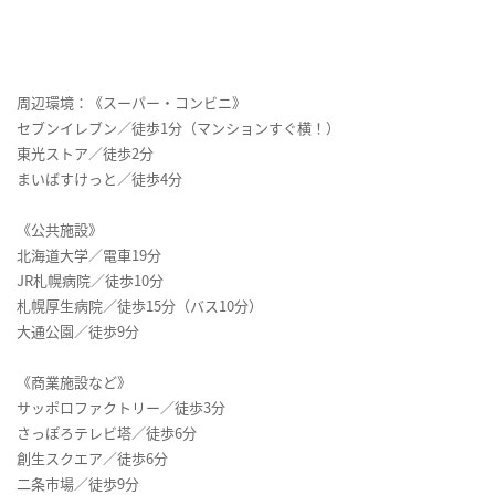
周辺環境：《スーパー・コンビニ》
セブンイレブン／徒歩1分（マンションすぐ横！）
東光ストア／徒歩2分
まいばすけっと／徒歩4分
《公共施設》
北海道大学／電車19分
JR札幌病院／徒歩10分
札幌厚生病院／徒歩15分（バス10分）
大通公園／徒歩9分
《商業施設など》
サッポロファクトリー／徒歩3分
さっぽろテレビ塔／徒歩6分
創生スクエア／徒歩6分
二条市場／徒歩9分