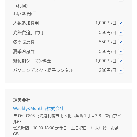
（札幌）
13,200円/回
人数追加費用
1,000円/日
光熱費追加費用
550円/日
冬季暖房費
550円/日
夏季冷房費
550円/日
繁忙期シーズン料金
1,000円/日
パソコンデスク・椅子レンタル
330円/日
運営会社
Weekly&Monthly株式会社
〒 060-0806 北海道札幌市北区北六条西１丁目3-8 38山京ビ
ル6F
営業時間：10:00-18:00 定休日：土日祝日・年末年始・お盆・
GW