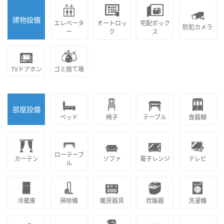
建物設備
エレベータ
オートロッ
宅配ボック
防犯カメラ
ー
ク
ス
TVドアホン
ゴミ捨て場
部屋設備
ベッド
椅子
テーブル
食器棚
ローテーブ
カーテン
ソファ
電子レンジ
テレビ
ル
冷蔵庫
掃除機
暖房器具
炊飯器
洗濯機