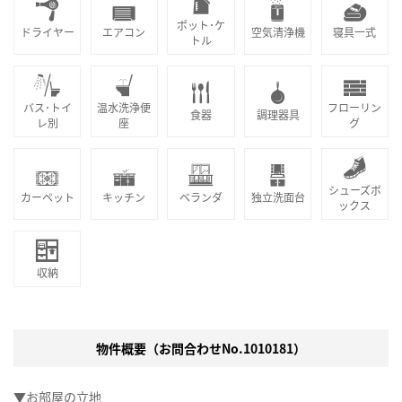
ポット･ケ
ドライヤー
エアコン
空気清浄機
寝具一式
トル
バス･トイ
温水洗浄便
フローリン
食器
調理器具
レ別
座
グ
シューズボ
カーペット
キッチン
ベランダ
独立洗面台
ックス
収納
物件概要（お問合わせNo.1010181）
▼お部屋の立地