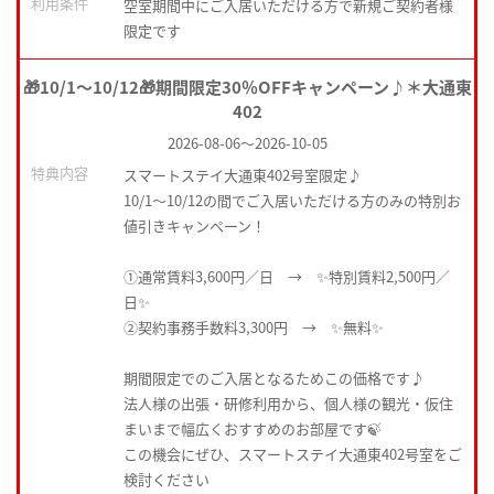
利用条件
空室期間中にご入居いただける方で新規ご契約者様
限定です
🎁10/1～10/12🎁期間限定30％OFFキャンペーン♪＊大通東
402
2026-08-06
～
2026-10-05
特典内容
スマートステイ大通東402号室限定♪
10/1～10/12の間でご入居いただける方のみの特別お
値引きキャンペーン！
①通常賃料3,600円／日 → ✨特別賃料2,500円／
日✨
②契約事務手数料3,300円 → ✨無料✨
期間限定でのご入居となるためこの価格です♪
法人様の出張・研修利用から、個人様の観光・仮住
まいまで幅広くおすすめのお部屋です🍃
この機会にぜひ、スマートステイ大通東402号室をご
検討ください