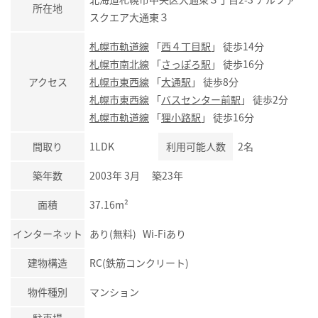
所在地
スクエア大通東３
札幌市軌道線
「
西４丁目駅
」 徒歩14分
札幌市南北線
「
さっぽろ駅
」 徒歩16分
アクセス
札幌市東西線
「
大通駅
」 徒歩8分
札幌市東西線
「
バスセンター前駅
」 徒歩2分
札幌市軌道線
「
狸小路駅
」 徒歩16分
間取り
1LDK
利用可能人数
2名
築年数
2003年 3月 築23年
面積
37.16m²
インターネット
あり(無料) Wi-Fiあり
建物構造
RC(鉄筋コンクリート)
物件種別
マンション
駐車場