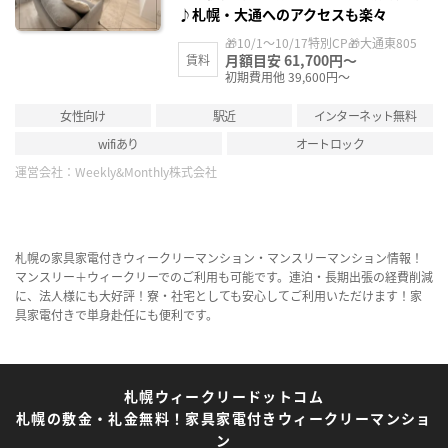
♪札幌・大通へのアクセスも楽々
🎁10/1～10/17特別CP🎁大通東805
月額目安 61,700円～
賃料
初期費用他 39,600円～
女性向け
駅近
インターネット無料
wifiあり
オートロック
運営会社：
Weekly&Monthly株式会社
札幌の家具家電付きウィークリーマンション・マンスリーマンション情報！
マンスリー＋ウィークリーでのご利用も可能です。連泊・長期出張の経費削減
に、法人様にも大好評！寮・社宅としても安心してご利用いただけます！家
具家電付きで単身赴任にも便利です。
札幌ウィークリードットコム
札幌の敷金・礼金無料！家具家電付きウィークリーマンショ
ン