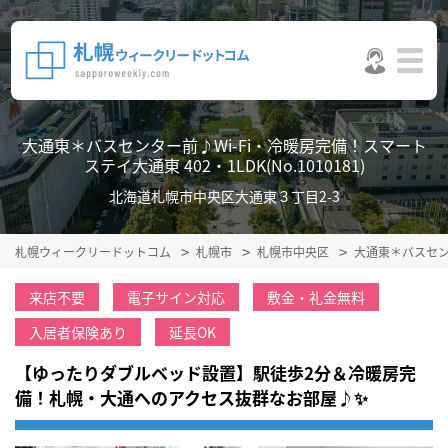
大通東＊バスセンター前♪Wi-Fi・冷暖房完備！スマート
ステイ大通東 402・1LDK(No.1010181)
北海道札幌市中央区大通東３丁目2-3
札幌ウィークリードットコム
札幌市
札幌市中央区
大通東＊バスセン
来店不要
電子サイン対応
敷金・礼金無料
入居者保険あり
延長OK
【ゆったりダブルベッド設置】駅徒歩2分＆冷暖房完
備！札幌・大通へのアクセス抜群なお部屋♪✨