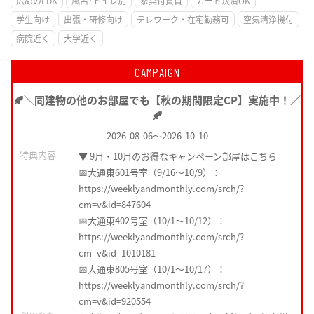
広めのLDK
風呂･トイレ別
家具付賃貸
カード決済OK
学生向け
出張・研修向け
テレワーク・在宅勤務可
空気清浄機付
病院近く
大学近く
CAMPAIGN
🍂＼同建物の他のお部屋でも【秋の期間限定CP】実施中！／
🍂
2026-08-06
～
2026-10-10
特典内容
▼ 9月・10月のお得なキャンペーン部屋はこちら
📅大通東601号室（9/16〜10/9）：
https://weeklyandmonthly.com/srch/?
cm=v&id=847604
📅大通東402号室（10/1〜10/12）：
https://weeklyandmonthly.com/srch/?
cm=v&id=1010181
📅大通東805号室（10/1〜10/17）：
https://weeklyandmonthly.com/srch/?
cm=v&id=920554