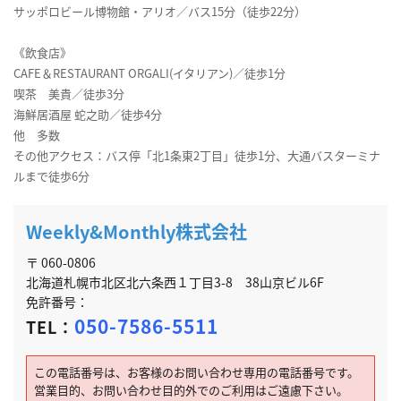
サッポロビール博物館・アリオ／バス15分（徒歩22分）
《飲食店》
CAFE＆RESTAURANT ORGALI(イタリアン)／徒歩1分
喫茶 美貴／徒歩3分
海鮮居酒屋 蛇之助／徒歩4分
他 多数
その他アクセス：バス停「北1条東2丁目」徒歩1分、大通バスターミナ
ルまで徒歩6分
Weekly&Monthly株式会社
〒 060-0806
北海道札幌市北区北六条西１丁目3-8 38山京ビル6F
免許番号：
050-7586-5511
TEL：
この電話番号は、お客様のお問い合わせ専用の電話番号です。
営業目的、お問い合わせ目的外でのご利用はご遠慮下さい。