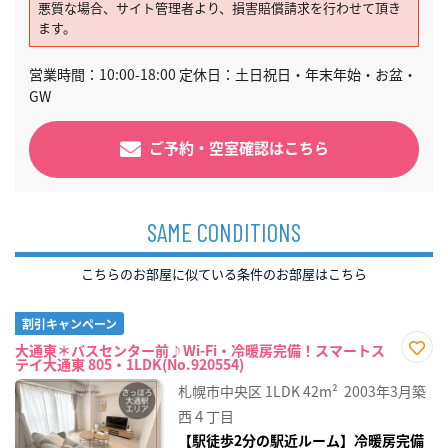
悪質な場合、サイト管理者より、損害賠償請求を行わせて頂き
ます。
営業時間：10:00-18:00 定休日：土日祝日・年末年始・お盆・
GW
ご予約・空室確認はこちら
SAME CONDITIONS
こちらのお部屋に似ている条件のお部屋はこちら
割引キャンペーン
大通東＊バスセンター前♪Wi-Fi・冷暖房完備！スマートス
テイ大通東 805・1LDK(No.920554)
お気
に入
札幌市中央区
1LDK
42m²
2003年3月築
り登
録
西４丁目
【駅徒歩2分の駅近ルーム】冷暖房完備