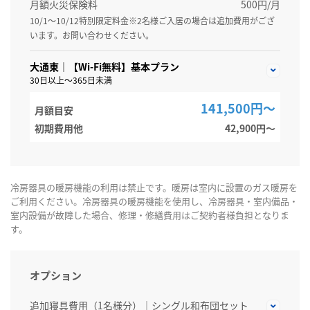
月額火災保険料
500円/月
10/1～10/12特別限定料金※2名様ご入居の場合は追加費用がござ
います。お問い合わせください。
大通東｜【Wi-Fi無料】基本プラン
30日以上～365日未満
141,500円～
月額目安
初期費用他
42,900円〜
冷房器具の暖房機能の利用は禁止です。暖房は室内に設置のガス暖房を
ご利用ください。冷房器具の暖房機能を使用し、冷房器具・室内備品・
室内設備が故障した場合、修理・修繕費用はご契約者様負担となりま
す。
オプション
追加寝具費用（1名様分）｜シングル和布団セット