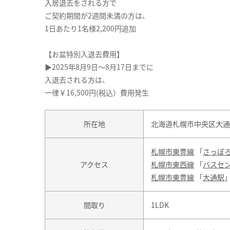
入居退去をされる方で
ご契約期間が2週間未満の方は、
1日あたり1名様2,200円追加
【お盆特別入退去費用】
▶2025年8月9日～8月17日までに
入退去される方は、
一律￥16,500円(税込）費用発生
所在地
北海道札幌市中央区大通東
札幌市東豊線
「
さっぽ
アクセス
札幌市東西線
「
バスセ
札幌市東豊線
「
大通駅
」
間取り
1LDK