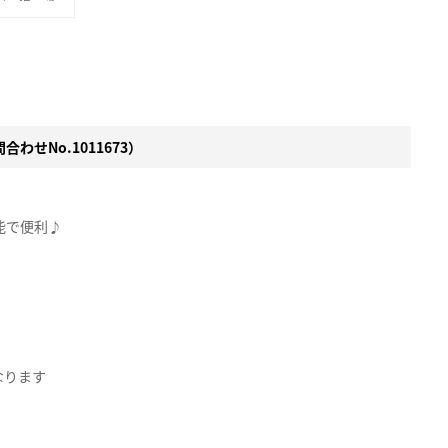
わせNo.1011673）
能で便利♪
なります