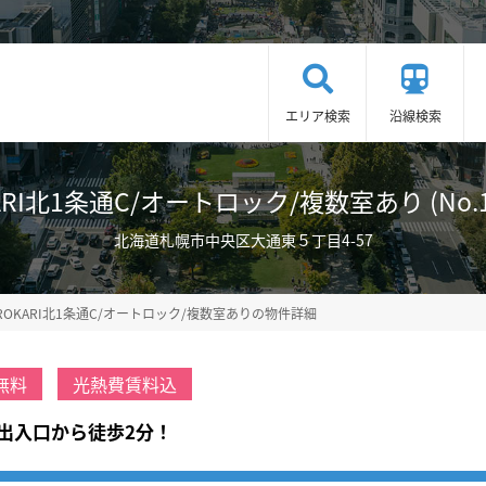
エリア検索
沿線検索
ARI北1条通C/オートロック/複数室あり (No.10
北海道札幌市中央区大通東５丁目4-57
ROKARI北1条通C/オートロック/複数室ありの物件詳細
無料
光熱費賃料込
出入口から徒歩2分！