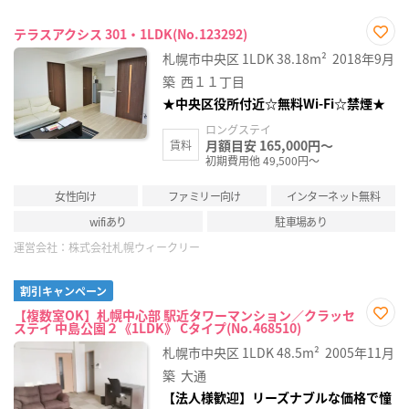
テラスアクシス 301・1LDK(No.123292)
お気
札幌市中央区
1LDK
38.18m²
2018年9月
に入
り登
築
西１１丁目
録
★中央区役所付近☆無料Wi-Fi☆禁煙★
ロングステイ
月額目安 165,000円～
賃料
初期費用他 49,500円～
女性向け
ファミリー向け
インターネット無料
wifiあり
駐車場あり
運営会社：
株式会社札幌ウィークリー
割引キャンペーン
【複数室OK】札幌中心部 駅近タワーマンション／クラッセ
ステイ 中島公園２《1LDK》 Cタイプ(No.468510)
お気
に入
札幌市中央区
1LDK
48.5m²
2005年11月
り登
録
築
大通
【法人様歓迎】リーズナブルな価格で憧