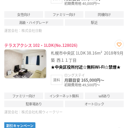
初期費用他 40,000円～
女性向け
ファミリー向け
同棲向け
高級・ハイグレード
駅近
運営会社：
株式会社日動
テラスアクシス 102・1LDK(No.128026)
お気
札幌市中央区
1LDK
38.16m²
2018年9月
に入
り登
築
西１１丁目
録
★中央区役所付近☆無料Wi-Fi☆禁煙★
ロングステイ
月額目安 165,000円～
賃料
初期費用他 49,500円～
ファミリー向け
インターネット無料
wifiあり
駐車場あり
オートロック
運営会社：
株式会社札幌ウィークリー
割引キャンペーン