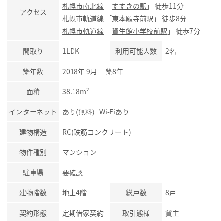
札幌市南北線
「
すすきの駅
」 徒歩11分
アクセス
札幌市軌道線
「
東本願寺前駅
」 徒歩8分
札幌市軌道線
「
資生館小学校前駅
」 徒歩7分
間取り
1LDK
利用可能人数
2名
築年数
2018年 9月 築8年
面積
38.18m²
インターネット
あり(無料) Wi-Fiあり
建物構造
RC(鉄筋コンクリート)
物件種別
マンション
駐車場
要確認
建物階数
地上4階
総戸数
8戸
契約形態
定期借家契約
取引態様
貸主