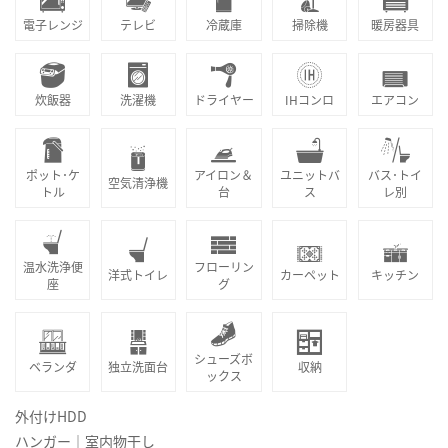
電子レンジ
テレビ
冷蔵庫
掃除機
暖房器具
炊飯器
洗濯機
ドライヤー
IHコンロ
エアコン
ポット･ケ
アイロン＆
ユニットバ
バス･トイ
空気清浄機
トル
台
ス
レ別
温水洗浄便
フローリン
洋式トイレ
カーペット
キッチン
座
グ
シューズボ
ベランダ
独立洗面台
収納
ックス
外付けHDD
ハンガー｜室内物干し