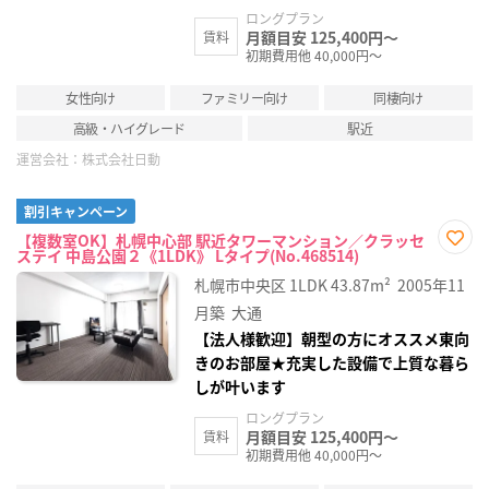
ロングプラン
月額目安 125,400円～
賃料
初期費用他 40,000円～
女性向け
ファミリー向け
同棲向け
高級・ハイグレード
駅近
運営会社：
株式会社日動
割引キャンペーン
【複数室OK】札幌中心部 駅近タワーマンション／クラッセ
ステイ 中島公園２《1LDK》 Lタイプ(No.468514)
お気
に入
札幌市中央区
1LDK
43.87m²
2005年11
り登
録
月築
大通
【法人様歓迎】朝型の方にオススメ東向
きのお部屋★充実した設備で上質な暮ら
しが叶います
ロングプラン
月額目安 125,400円～
賃料
初期費用他 40,000円～