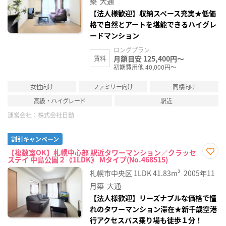
築
大通
【法人様歓迎】収納スペース充実★低価
格で自然とアートを堪能できるハイグレ
ードマンション
ロングプラン
月額目安 125,400円～
賃料
初期費用他 40,000円～
女性向け
ファミリー向け
同棲向け
高級・ハイグレード
駅近
運営会社：
株式会社日動
割引キャンペーン
【複数室OK】札幌中心部 駅近タワーマンション／クラッセ
ステイ 中島公園２《1LDK》 Mタイプ(No.468515)
お気
に入
札幌市中央区
1LDK
41.83m²
2005年11
り登
録
月築
大通
【法人様歓迎】リーズナブルな価格で憧
れのタワーマンション滞在★新千歳空港
行アクセスバス乗り場も徒歩１分！