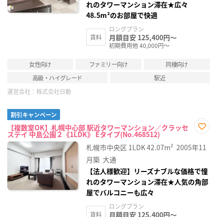
れのタワーマンション滞在★広々
48.5m²のお部屋で快適
ロングプラン
月額目安 125,400円～
賃料
初期費用他 40,000円～
女性向け
ファミリー向け
同棲向け
高級・ハイグレード
駅近
運営会社：
株式会社日動
割引キャンペーン
【複数室OK】札幌中心部 駅近タワーマンション／クラッセ
ステイ 中島公園２《1LDK》 Eタイプ(No.468512)
お気
に入
札幌市中央区
1LDK
42.07m²
2005年11
り登
録
月築
大通
【法人様歓迎】リーズナブルな価格で憧
れのタワーマンション滞在★人気の角部
屋でバルコニーも広々
ロングプラン
月額目安 125,400円～
賃料