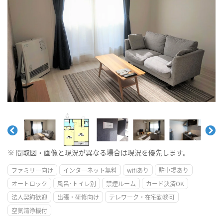
※ 間取図・画像と現況が異なる場合は現況を優先します。
ファミリー向け
インターネット無料
wifiあり
駐車場あり
オートロック
風呂･トイレ別
禁煙ルーム
カード決済OK
法人契約歓迎
出張・研修向け
テレワーク・在宅勤務可
空気清浄機付