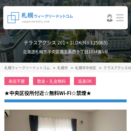
テラスアクシス 201・1LDK(No.125065)
北海道札幌市中央区南五条西９丁目1014番5号
札幌ウィークリードットコム
札幌市
札幌市中央区
テラスアクシス
来店不要
敷金・礼金無料
延長OK
★中央区役所付近☆無料Wi-Fi☆禁煙★