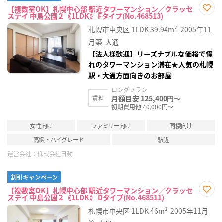
【複数室OK】札幌中心部 駅近タワーマンション／クラッセ
ステイ 中島公園２《1LDK》 Fタイプ(No.468513)
お気
に入
札幌市中央区
1LDK
39.94m²
2005年11
り登
録
月築
大通
【法人様歓迎】リーズナブルな価格で憧
れのタワーマンション滞在★人気の札幌
駅・大通方面向きのお部屋
ロングプラン
月額目安 125,400円～
賃料
初期費用他 40,000円～
女性向け
ファミリー向け
同棲向け
高級・ハイグレード
駅近
運営会社：
株式会社日動
割引キャンペーン
【複数室OK】札幌中心部 駅近タワーマンション／クラッセ
ステイ 中島公園２《1LDK》 Dタイプ(No.468511)
お気
に入
札幌市中央区
1LDK
46m²
2005年11月
り登
録