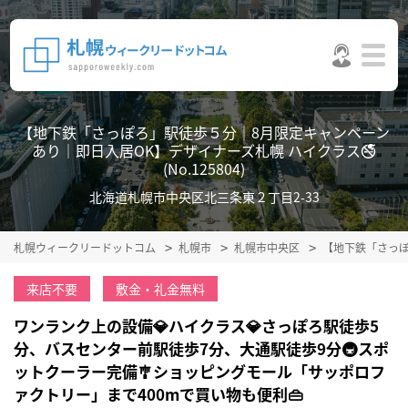
【地下鉄「さっぽろ」駅徒歩５分｜8月限定キャンペーン
あり｜即日入居OK】デザイナーズ札幌 ハイクラス🚭
(No.125804)
北海道札幌市中央区北三条東２丁目2-33
札幌ウィークリードットコム
札幌市
札幌市中央区
【地下鉄「さっぽ
来店不要
敷金・礼金無料
ワンランク上の設備💎ハイクラス💎さっぽろ駅徒歩5
分、バスセンター前駅徒歩7分、大通駅徒歩9分🚇スポ
ットクーラー完備🎐ショッピングモール「サッポロフ
ァクトリー」まで400mで買い物も便利👜