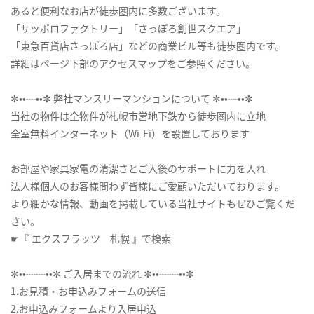
あると便利なお店が徒歩圏内に多数ございます。
「サッポロファクトリー」「さっぽろ創世スクエア」
「東急百貨店さっぽろ店」などの商業ビル等も徒歩圏内です。
詳細はページ下部のアクセスマップをご参照ください。
✼••┈••✼ 弊社マンスリーマンションについて ✼••┈••✼
当社の物件は全物件が札幌市営地下鉄から徒歩圏内に立地
全室無料インターネット（Wi-Fi）を設置しております
お部屋や家具家電の清潔さとご入後のサポートに力を入れ
法人様個人のお客様問わず皆様にご愛顧いただいております。
より細かな情報、動画を掲載している当社サイトもぜひご覧くだ
さい。
☛『 エクスフラッツ 札幌 』で検索
✼••┈┈••✼ ご入居までの流れ ✼••┈┈••✼
1.お見積・お申込みフォームの送信
2.お申込みフォームより入居申込