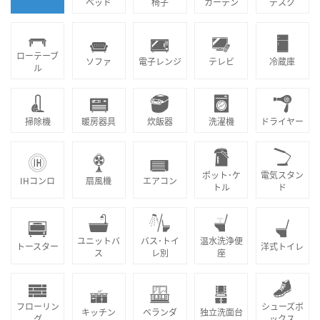
ベッド
椅子
カーテン
デスク
ローテーブ
ソファ
電子レンジ
テレビ
冷蔵庫
ル
掃除機
暖房器具
炊飯器
洗濯機
ドライヤー
ポット･ケ
電気スタン
IHコンロ
扇風機
エアコン
トル
ド
ユニットバ
バス･トイ
温水洗浄便
トースター
洋式トイレ
ス
レ別
座
フローリン
シューズボ
キッチン
ベランダ
独立洗面台
グ
ックス