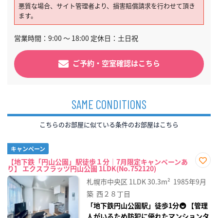
悪質な場合、サイト管理者より、損害賠償請求を行わせて頂き
ます。
営業時間：9:00 〜 18:00 定休日：土日祝
ご予約・空室確認はこちら
SAME CONDITIONS
こちらのお部屋に似ている条件のお部屋はこちら
キャンペーン
【地下鉄「円山公園」駅徒歩１分｜7月限定キャンペーンあ
り】 エクスフラッツ円山公園 1LDK(No.752120)
お気
に入
札幌市中央区
1LDK
30.3m²
1985年9月
り登
録
築
西２８丁目
「地下鉄円山公園駅」徒歩1分🚇 【管理
人がいるため防犯に優れたマンションタ