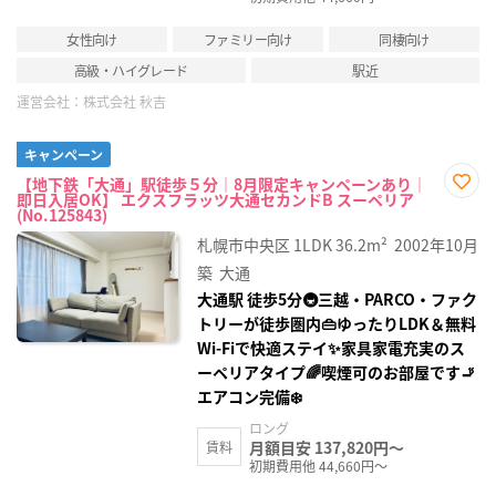
女性向け
ファミリー向け
同棲向け
高級・ハイグレード
駅近
運営会社：
株式会社 秋吉
キャンペーン
【地下鉄「大通」駅徒歩５分｜8月限定キャンペーンあり｜
即日入居OK】 エクスフラッツ大通セカンドB スーペリア
お気
(No.125843)
に入
り登
札幌市中央区
1LDK
36.2m²
2002年10月
録
築
大通
大通駅 徒歩5分🚇三越・PARCO・ファク
トリーが徒歩圏内👜ゆったりLDK＆無料
Wi‑Fiで快適ステイ✨家具家電充実のス
ーペリアタイプ🌈喫煙可のお部屋です🚬
エアコン完備❄️
ロング
月額目安 137,820円～
賃料
初期費用他 44,660円～