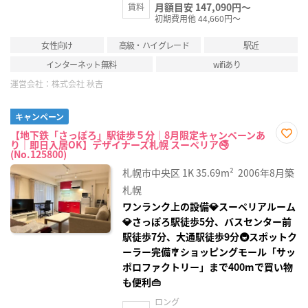
月額目安 147,090円～
賃料
初期費用他 44,660円～
女性向け
高級・ハイグレード
駅近
インターネット無料
wifiあり
運営会社：
株式会社 秋吉
キャンペーン
【地下鉄「さっぽろ」駅徒歩５分｜8月限定キャンペーンあ
り｜即日入居OK】デザイナーズ札幌 スーペリア🚭
お気
(No.125800)
に入
り登
札幌市中央区
1K
35.69m²
2006年8月築
録
札幌
ワンランク上の設備💎スーペリアルーム
💎さっぽろ駅徒歩5分、バスセンター前
駅徒歩7分、大通駅徒歩9分🚇スポットク
ーラー完備🎐ショッピングモール「サッ
ポロファクトリー」まで400mで買い物
も便利👜
ロング