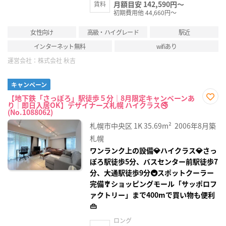
月額目安 142,590円～
賃料
初期費用他 44,660円～
女性向け
高級・ハイグレード
駅近
インターネット無料
wifiあり
運営会社：
株式会社 秋吉
キャンペーン
【地下鉄「さっぽろ」駅徒歩５分｜8月限定キャンペーンあ
り｜即日入居OK】デザイナーズ札幌 ハイクラス🚭
お気
(No.1088062)
に入
り登
札幌市中央区
1K
35.69m²
2006年8月築
録
札幌
ワンランク上の設備💎ハイクラス💎さっ
ぽろ駅徒歩5分、バスセンター前駅徒歩7
分、大通駅徒歩9分🚇スポットクーラー
完備🎐ショッピングモール「サッポロフ
ァクトリー」まで400mで買い物も便利
👜
ロング