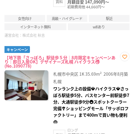
月額目安 147,090円～
賃料
初期費用他 44,660円～
女性向け
高級・ハイグレード
駅近
インターネット無料
wifiあり
運営会社：
株式会社 秋吉
キャンペーン
【地下鉄「さっぽろ」駅徒歩５分｜8月限定キャンペーンあ
り｜即日入居OK】デザイナーズ札幌 ハイクラス🚭
お気
(No.1090778)
に入
り登
札幌市中央区
1K
35.69m²
2006年8月築
録
札幌
ワンランク上の設備💎ハイクラス💎さっ
ぽろ駅徒歩5分、バスセンター前駅徒歩7
分、大通駅徒歩9分🚇スポットクーラー
完備🎐ショッピングモール「サッポロフ
ァクトリー」まで400mで買い物も便利
👜
ロング