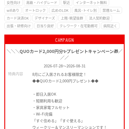
女性向け
高級・ハイグレード
駅近
インターネット無料
wifiあり
オートロック
広めのLDK
風呂･トイレ別
禁煙ルーム
カード決済OK
デザイナーズ
上階･眺望抜群
法人契約歓迎
出張・研修向け
日当り良好
テレワーク・在宅勤務可
病院近く
CAMPAIGN
＼＼＼QUOカード2,000円分✨プレゼントキャンペーン🎁／
／／
2026-07-28
～
2026-08-31
特典内容
8月にご入居されるお客様限定！
◆◆QUOカード2,000円プレゼント◆◆
・即日入居OK
・短期利用も歓迎
・家具家電フルセット
・Wi-Fi完備
「すぐ住める」「すぐ使える」
ウィークリー＆マンスリーマンションです！