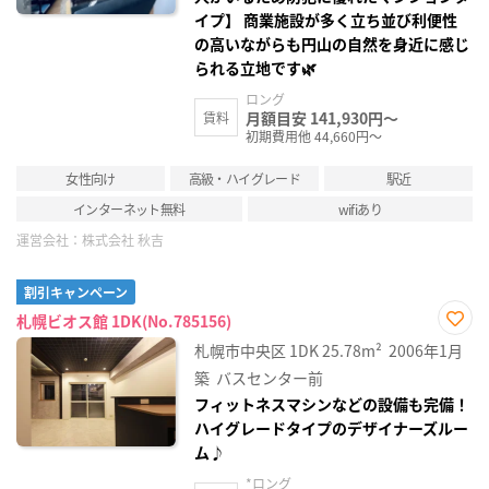
イプ】 商業施設が多く立ち並び利便性
の高いながらも円山の自然を身近に感じ
られる立地です🌿
ロング
月額目安 141,930円～
賃料
初期費用他 44,660円～
女性向け
高級・ハイグレード
駅近
インターネット無料
wifiあり
運営会社：
株式会社 秋吉
割引キャンペーン
札幌ビオス館 1DK(No.785156)
お気
札幌市中央区
1DK
25.78m²
2006年1月
に入
り登
築
バスセンター前
録
フィットネスマシンなどの設備も完備！
ハイグレードタイプのデザイナーズルー
ム♪
*ロング