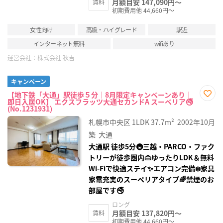
月額目安 147,090円～
賃料
初期費用他 44,660円～
女性向け
高級・ハイグレード
駅近
インターネット無料
wifiあり
運営会社：
株式会社 秋吉
キャンペーン
【地下鉄「大通」駅徒歩５分｜8月限定キャンペーンあり｜
即日入居OK】 エクスフラッツ大通セカンドA スーペリア🚭
お気
(No.1231931)
に入
り登
札幌市中央区
1LDK
37.7m²
2002年10月
録
築
大通
大通駅 徒歩5分🚇三越・PARCO・ファク
トリーが徒歩圏内👜ゆったりLDK＆無料
Wi‑Fiで快適ステイ✨エアコン完備❄️家具
家電充実のスーペリアタイプ🌈禁煙のお
部屋です🚭
ロング
月額目安 137,820円～
賃料
初期費用他 44,660円～