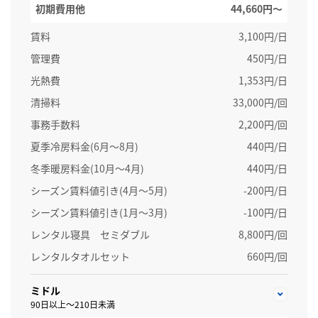
初期費用他
44,660円〜
賃料
3,100円/日
管理費
450円/日
光熱費
1,353円/日
清掃料
33,000円/回
事務手数料
2,200円/回
夏季冷房料金(6月～8月)
440円/日
冬季暖房料金(10月～4月)
440円/日
シーズン賃料値引き(4月～5月)
-200円/日
シーズン賃料値引き(1月～3月)
-100円/日
レンタル寝具 セミダブル
8,800円/回
レンタルタオルセット
660円/回
ミドル
90日以上～210日未満