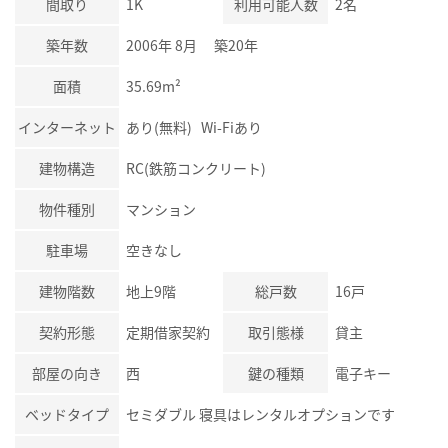
間取り
1K
利用可能人数
2名
築年数
2006年 8月 築20年
面積
35.69m²
インターネット
あり(無料) Wi-Fiあり
建物構造
RC(鉄筋コンクリート)
物件種別
マンション
駐車場
空きなし
建物階数
地上9階
総戸数
16戸
契約形態
定期借家契約
取引態様
貸主
部屋の向き
西
鍵の種類
電子キー
ベッドタイプ
セミダブル 寝具はレンタルオプションです