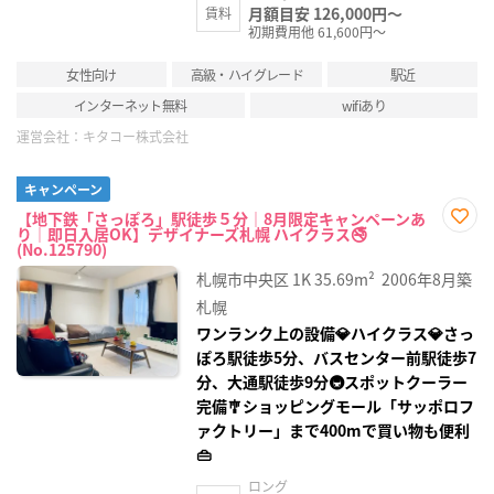
月額目安 126,000円～
賃料
初期費用他 61,600円～
女性向け
高級・ハイグレード
駅近
インターネット無料
wifiあり
運営会社：
キタコー株式会社
キャンペーン
【地下鉄「さっぽろ」駅徒歩５分｜8月限定キャンペーンあ
り｜即日入居OK】デザイナーズ札幌 ハイクラス🚭
お気
(No.125790)
に入
り登
札幌市中央区
1K
35.69m²
2006年8月築
録
札幌
ワンランク上の設備💎ハイクラス💎さっ
ぽろ駅徒歩5分、バスセンター前駅徒歩7
分、大通駅徒歩9分🚇スポットクーラー
完備🎐ショッピングモール「サッポロフ
ァクトリー」まで400mで買い物も便利
👜
ロング