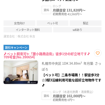
ロング
月額目安 131,820円～
賃料
初期費用他 43,560円～
女性向け
ペット可
駅近
インターネット無料
wifiあり
運営会社：
株式会社 秋吉
割引キャンペーン
🎵ペット飼育可✨「狸小路商店街」徒歩1分の好立地です🎵
709号室(No.390654)
お気
に入
札幌市中央区
1DK
34.89m²
年月築
さっ
り登
録
ぽろ
【ペット可】二条市場隣！！駅徒歩3分
☆3駅3沿線利用可能な超好立地物件です
🎵
ロング（水道光熱費・清掃費込）
月額目安 102,000円～
賃料
初期費用他 0円～