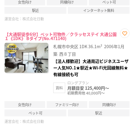
女性向け
同棲向け
ペット可
駅近
インターネット無料
運営会社：
株式会社日動
【大通駅徒歩6分】ペット可物件／クラッセステイ 大通公園
１《1DK》 Bタイプ(No.471140)
お気
に入
札幌市中央区
1DK
36.1m²
2006年1月
り登
録
築
西８丁目
【法人様歓迎】大通周辺ビジネスユーザ
ー人気NO.1★駅近★Wi-Fi光回線無料★
有線接続も可
ロングプラン
月額目安 125,400円～
賃料
初期費用他 40,000円～
女性向け
ファミリー向け
同棲向け
ペット可
駅近
運営会社：
株式会社日動