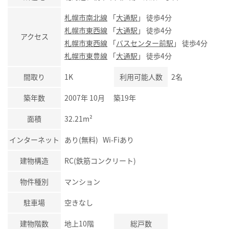
札幌市南北線
「
大通駅
」 徒歩4分
札幌市東西線
「
大通駅
」 徒歩4分
アクセス
札幌市東西線
「
バスセンター前駅
」 徒歩4分
札幌市東豊線
「
大通駅
」 徒歩4分
間取り
1K
利用可能人数
2名
築年数
2007年 10月 築19年
面積
32.21m²
インターネット
あり(無料) Wi-Fiあり
建物構造
RC(鉄筋コンクリート)
物件種別
マンション
駐車場
空きなし
建物階数
地上10階
総戸数