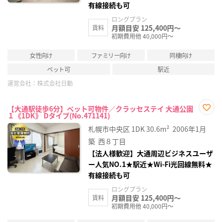
有線接続も可
ロングプラン
月額目安 125,400円～
賃料
初期費用他 40,000円～
女性向け
ファミリー向け
同棲向け
ペット可
駅近
運営会社：
株式会社日動
【大通駅徒歩6分】ペット可物件／クラッセステイ 大通公園
１《1DK》 Dタイプ(No.471141)
お気
に入
札幌市中央区
1DK
30.6m²
2006年1月
り登
録
築
西８丁目
【法人様歓迎】大通周辺ビジネスユーザ
ー人気NO.1★駅近★Wi-Fi光回線無料★
有線接続も可
ロングプラン
月額目安 125,400円～
賃料
初期費用他 40,000円～