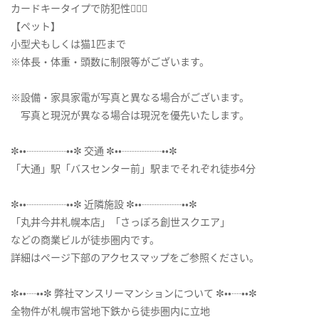
カードキータイプで防犯性🙆🏼‍♀️
【ペット】
小型犬もしくは猫1匹まで
※体長・体重・頭数に制限等がございます。
※設備・家具家電が写真と異なる場合がございます。
写真と現況が異なる場合は現況を優先いたします。
✼••┈┈┈┈••✼ 交通 ✼••┈┈┈┈••✼
「大通」駅「バスセンター前」駅までそれぞれ徒歩4分
✼••┈┈┈┈••✼ 近隣施設 ✼••┈┈┈┈••✼
「丸井今井札幌本店」「さっぽろ創世スクエア」
などの商業ビルが徒歩圏内です。
詳細はページ下部のアクセスマップをご参照ください。
✼••┈••✼ 弊社マンスリーマンションについて ✼••┈••✼
全物件が札幌市営地下鉄から徒歩圏内に立地