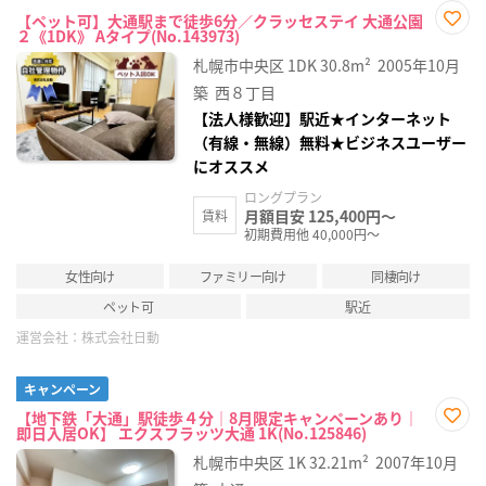
【ペット可】大通駅まで徒歩6分／クラッセステイ 大通公園
２《1DK》 Aタイプ(No.143973)
お気
に入
札幌市中央区
1DK
30.8m²
2005年10月
り登
録
築
西８丁目
【法人様歓迎】駅近★インターネット
（有線・無線）無料★ビジネスユーザー
にオススメ
ロングプラン
月額目安 125,400円～
賃料
初期費用他 40,000円～
女性向け
ファミリー向け
同棲向け
ペット可
駅近
運営会社：
株式会社日動
キャンペーン
【地下鉄「大通」駅徒歩４分｜8月限定キャンペーンあり｜
即日入居OK】 エクスフラッツ大通 1K(No.125846)
お気
に入
札幌市中央区
1K
32.21m²
2007年10月
り登
録