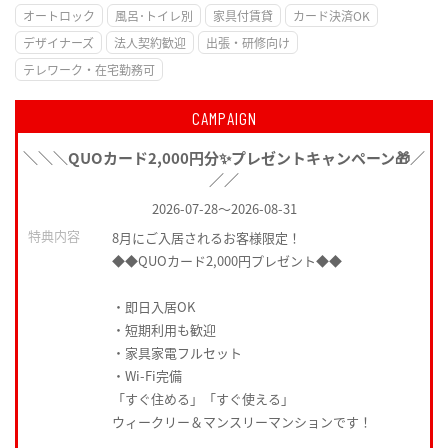
オートロック
風呂･トイレ別
家具付賃貸
カード決済OK
デザイナーズ
法人契約歓迎
出張・研修向け
テレワーク・在宅勤務可
CAMPAIGN
＼＼＼QUOカード2,000円分✨プレゼントキャンペーン🎁／
／／
2026-07-28
～
2026-08-31
特典内容
8月にご入居されるお客様限定！
◆◆QUOカード2,000円プレゼント◆◆
・即日入居OK
・短期利用も歓迎
・家具家電フルセット
・Wi-Fi完備
「すぐ住める」「すぐ使える」
ウィークリー＆マンスリーマンションです！