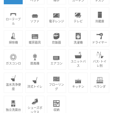
ベッド
椅子
カーテン
デスク
ローテーブ
ソファ
電子レンジ
テレビ
冷蔵庫
ル
掃除機
暖房器具
炊飯器
洗濯機
ドライヤー
ユニットバ
バス･トイ
ガスコンロ
扇風機
エアコン
ス
レ別
温水洗浄便
フローリン
洋式トイレ
キッチン
ベランダ
座
グ
シューズボ
独立洗面台
収納
ックス