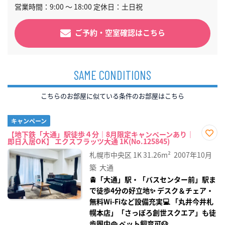
営業時間：9:00 〜 18:00 定休日：土日祝
ご予約・空室確認はこちら
SAME CONDITIONS
こちらのお部屋に似ている条件のお部屋はこちら
キャンペーン
【地下鉄「大通」駅徒歩４分｜8月限定キャンペーンあり｜
即日入居OK】 エクスフラッツ大通 1K(No.125845)
お気
に入
札幌市中央区
1K
31.26m²
2007年10月
り登
録
築
大通
🚊「大通」駅・「バスセンター前」駅ま
で徒歩4分の好立地✨ デスク＆チェア・
無料Wi‑Fiなど設備充実💻 「丸井今井札
幌本店」「さっぽろ創世スクエア」も徒
歩圏内👜 ペット飼育可🐶