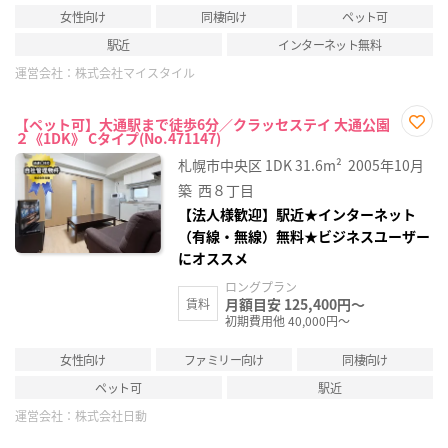
女性向け
同棲向け
ペット可
駅近
インターネット無料
運営会社：
株式会社マイスタイル
【ペット可】大通駅まで徒歩6分／クラッセステイ 大通公園
２《1DK》 Cタイプ(No.471147)
お気
に入
札幌市中央区
1DK
31.6m²
2005年10月
り登
録
築
西８丁目
【法人様歓迎】駅近★インターネット
（有線・無線）無料★ビジネスユーザー
にオススメ
ロングプラン
月額目安 125,400円～
賃料
初期費用他 40,000円～
女性向け
ファミリー向け
同棲向け
ペット可
駅近
運営会社：
株式会社日動