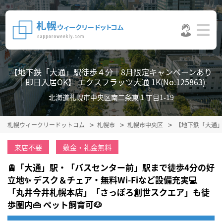
【地下鉄「大通」駅徒歩４分｜8月限定キャンペーンあり
｜即日入居OK】 エクスフラッツ大通 1K(No.125863)
北海道札幌市中央区南二条東１丁目1-19
札幌ウィークリードットコム
札幌市
札幌市中央区
【地下鉄「大通」
来店不要
敷金・礼金無料
🚊「大通」駅・「バスセンター前」駅まで徒歩4分の好
立地✨ デスク＆チェア・無料Wi‑Fiなど設備充実💻
「丸井今井札幌本店」「さっぽろ創世スクエア」も徒
歩圏内👜 ペット飼育可🐶