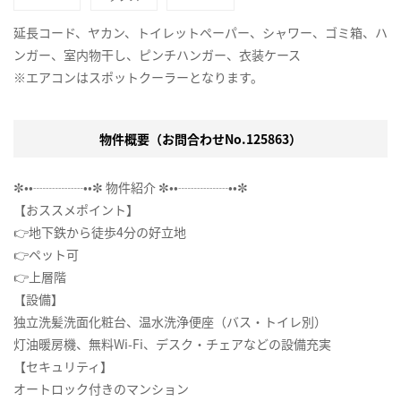
延長コード、ヤカン、トイレットペーパー、シャワー、ゴミ箱、ハ
ンガー、室内物干し、ピンチハンガー、衣装ケース
※エアコンはスポットクーラーとなります。
物件概要（お問合わせNo.125863）
✼••┈┈┈┈••✼ 物件紹介 ✼••┈┈┈┈••✼
【おススメポイント】
👉地下鉄から徒歩4分の好立地
👉ペット可
👉上層階
【設備】
独立洗髪洗面化粧台、温水洗浄便座（バス・トイレ別）
灯油暖房機、無料Wi-Fi、デスク・チェアなどの設備充実
【セキュリティ】
オートロック付きのマンション