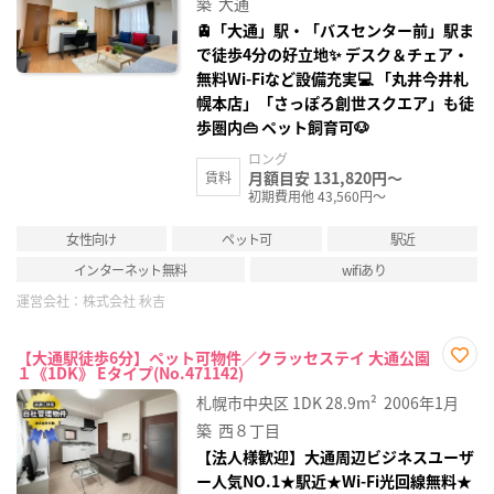
築
大通
🚊「大通」駅・「バスセンター前」駅ま
で徒歩4分の好立地✨ デスク＆チェア・
無料Wi‑Fiなど設備充実💻 「丸井今井札
幌本店」「さっぽろ創世スクエア」も徒
歩圏内👜 ペット飼育可🐶
ロング
月額目安 131,820円～
賃料
初期費用他 43,560円～
女性向け
ペット可
駅近
インターネット無料
wifiあり
運営会社：
株式会社 秋吉
【大通駅徒歩6分】ペット可物件／クラッセステイ 大通公園
１《1DK》 Eタイプ(No.471142)
お気
に入
札幌市中央区
1DK
28.9m²
2006年1月
り登
録
築
西８丁目
【法人様歓迎】大通周辺ビジネスユーザ
ー人気NO.1★駅近★Wi-Fi光回線無料★