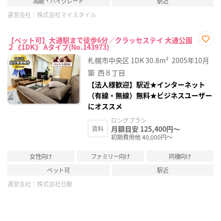
高級・ハイグレード
駅近
運営会社：
株式会社マイスタイル
【ペット可】大通駅まで徒歩6分／クラッセステイ 大通公園
２《1DK》 Aタイプ(No.143973)
お気
に入
札幌市中央区
1DK
30.8m²
2005年10月
り登
録
築
西８丁目
【法人様歓迎】駅近★インターネット
（有線・無線）無料★ビジネスユーザー
にオススメ
ロングプラン
月額目安 125,400円～
賃料
初期費用他 40,000円～
女性向け
ファミリー向け
同棲向け
ペット可
駅近
運営会社：
株式会社日動