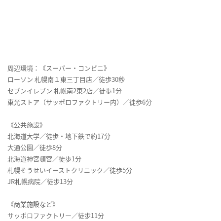
周辺環境：《スーパー・コンビニ》
ローソン 札幌南１東三丁目店／徒歩30秒
セブンイレブン 札幌南2東2店／徒歩1分
東光ストア（サッポロファクトリー内）／徒歩6分
《公共施設》
北海道大学／徒歩・地下鉄で約17分
大通公園／徒歩8分
北海道神宮頓宮／徒歩1分
札幌そうせいイーストクリニック／徒歩5分
JR札幌病院／徒歩13分
《商業施設など》
サッポロファクトリー／徒歩11分