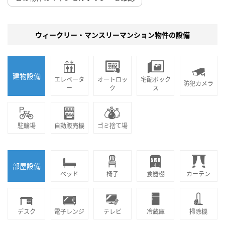
ウィークリー・マンスリーマンション物件の設備
建物設備
エレベータ
オートロッ
宅配ボック
防犯カメラ
ー
ク
ス
駐輪場
自動販売機
ゴミ捨て場
部屋設備
ベッド
椅子
食器棚
カーテン
デスク
電子レンジ
テレビ
冷蔵庫
掃除機