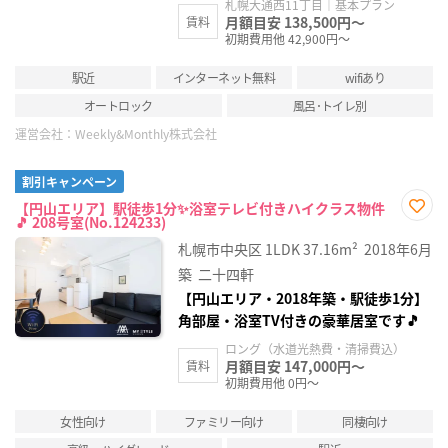
札幌大通西11丁目｜基本プラン
月額目安 138,500円～
賃料
初期費用他 42,900円～
駅近
インターネット無料
wifiあり
オートロック
風呂･トイレ別
運営会社：
Weekly&Monthly株式会社
割引キャンペーン
【円山エリア】駅徒歩1分✨浴室テレビ付きハイクラス物件
🎵 208号室(No.124233)
お気
に入
札幌市中央区
1LDK
37.16m²
2018年6月
り登
録
築
二十四軒
【円山エリア・2018年築・駅徒歩1分】
角部屋・浴室TV付きの豪華居室です🎵
ロング（水道光熱費・清掃費込）
月額目安 147,000円～
賃料
初期費用他 0円～
女性向け
ファミリー向け
同棲向け