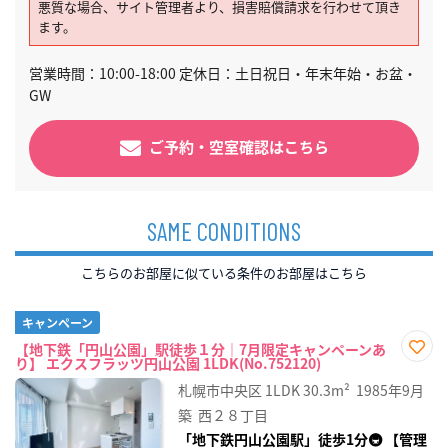
悪質な場合、サイト管理者より、損害賠償請求を行わせて頂き
ます。
営業時間：10:00-18:00 定休日：土日祝日・年末年始・お盆・
GW
ご予約・空室確認はこちら
SAME CONDITIONS
こちらのお部屋に似ている条件のお部屋はこちら
キャンペーン
【地下鉄「円山公園」駅徒歩１分｜7月限定キャンペーンあ
り】 エクスフラッツ円山公園 1LDK(No.752120)
お気
に入
札幌市中央区
1LDK
30.3m²
1985年9月
り登
録
築
西２８丁目
「地下鉄円山公園駅」徒歩1分🚇 【管理