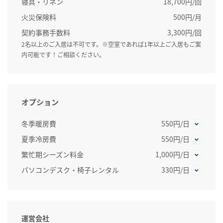
寝具・リネン
18,700円/回
火災保険料
500円/月
契約事務手数料
3,300円/回
2名以上のご入居は不可です。※空室であれば1年以上ご入居もご案
内可能です！ご相談ください。
オプション
冬季暖房費
550円/日
夏季冷房費
550円/日
繁忙期シーズン料金
1,000円/日
パソコンデスク・椅子レンタル
330円/日
運営会社