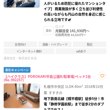
人がいるため防犯に優れたマンションタ
イプ】 商業施設が多く立ち並び利便性
の高いながらも円山の自然を身近に感じ
られる立地です🌿
ロング
月額目安 141,930円～
賃料
初期費用他 44,660円～
女性向け
高級・ハイグレード
駅近
インターネット無料
wifiあり
運営会社：
株式会社 秋吉
割引キャンペーン
【ハイクラス】POROKARI中島公園B/駐車場/ベッド2台
(No.992257)
お気
に入
札幌市中央区
1LDK
40m²
2018年10月
り登
録
築
すすきの
地下鉄南北線【幌平橋駅】徒歩5分！市
電「静修学園前駅」まで徒歩2分のダブ
ルアクセス！