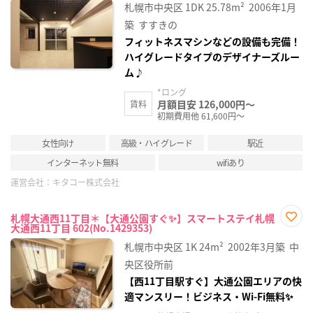
お気
札幌市中央区
1DK
25.78m²
2006年1月
に入
り登
築
すすきの
録
フィットネスマシンなどの設備も完備！
ハイグレードタイプのデザイナーズルー
ム♪
*ロング
月額目安 126,000円～
賃料
初期費用他 61,600円～
女性向け
高級・ハイグレード
駅近
インターネット無料
wifiあり
運営会社：
キタコー株式会社
札幌大通西11丁目＊【大通公園すぐ✨】スマートステイ札幌
大通西11丁目 602(No.1429353)
お気
に入
札幌市中央区
1K
24m²
2002年3月築
中
り登
録
央区役所前
【西11丁目駅すぐ】大通公園エリアの快
適マンスリー！ビジネス・Wi-Fi無料✨