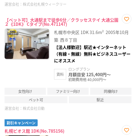
運営会社：
株式会社札幌ウィークリー
【ペット可】大通駅まで徒歩6分／クラッセステイ 大通公園
２《1DK》 Cタイプ(No.471147)
お気
に入
札幌市中央区
1DK
31.6m²
2005年10月
り登
録
築
西８丁目
【法人様歓迎】駅近★インターネット
（有線・無線）無料★ビジネスユーザー
にオススメ
ロングプラン
月額目安 125,400円～
賃料
初期費用他 40,000円～
女性向け
ファミリー向け
同棲向け
ペット可
駅近
運営会社：
株式会社日動
割引キャンペーン
札幌ビオス館 1DK(No.785156)