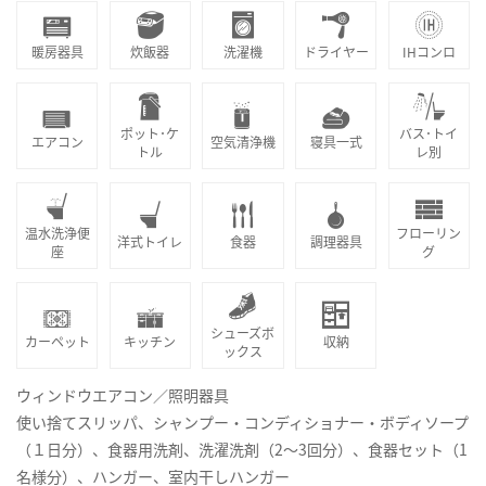
暖房器具
炊飯器
洗濯機
ドライヤー
IHコンロ
ポット･ケ
バス･トイ
エアコン
空気清浄機
寝具一式
トル
レ別
温水洗浄便
フローリン
洋式トイレ
食器
調理器具
座
グ
シューズボ
カーペット
キッチン
収納
ックス
ウィンドウエアコン／照明器具
使い捨てスリッパ、シャンプー・コンディショナー・ボディソープ
（１日分）、食器用洗剤、洗濯洗剤（2～3回分）、食器セット（1
名様分）、ハンガー、室内干しハンガー