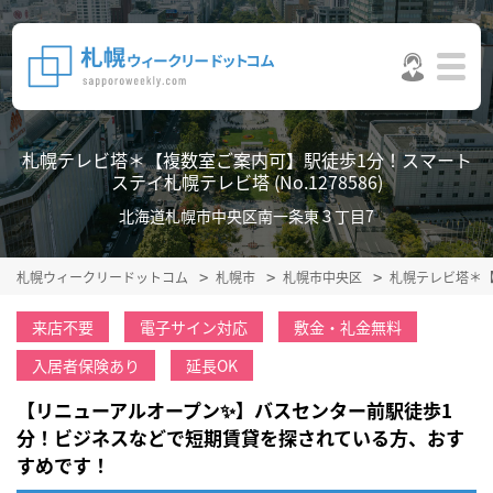
札幌テレビ塔＊【複数室ご案内可】駅徒歩1分！スマート
ステイ札幌テレビ塔 (No.1278586)
北海道札幌市中央区南一条東３丁目7
札幌ウィークリードットコム
札幌市
札幌市中央区
札幌テレビ塔＊
来店不要
電子サイン対応
敷金・礼金無料
入居者保険あり
延長OK
【リニューアルオープン✨】バスセンター前駅徒歩1
分！ビジネスなどで短期賃貸を探されている方、おす
すめです！