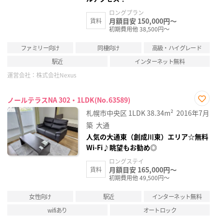
ロングプラン
月額目安 150,000円～
賃料
初期費用他 38,500円～
ファミリー向け
同棲向け
高級・ハイグレード
駅近
インターネット無料
運営会社：
株式会社Nexus
ノールテラスNA 302・1LDK(No.63589)
お気
札幌市中央区
1LDK
38.34m²
2016年7月
に入
り登
築
大通
録
人気の大通東（創成川東）エリア☆無料
Wi-Fi♪眺望もお勧め◎
ロングステイ
月額目安 165,000円～
賃料
初期費用他 49,500円～
女性向け
駅近
インターネット無料
wifiあり
オートロック