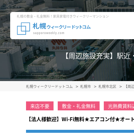
札幌の敷金・礼金無料！家具家電付きウィークリーマンション
【周辺施設充実】駅近・北
札幌ウィークリードットコム
札幌市
札幌市北区
【周
来店不要
敷金・礼金無料
光熱費賃料
【法人様歓迎】Wi-Fi無料★エアコン付★オ