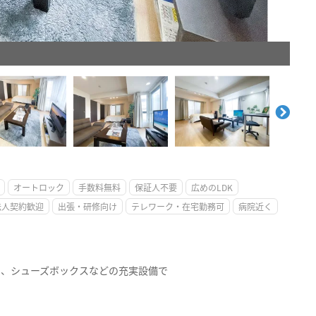
。
オートロック
手数料無料
保証人不要
広めのLDK
法人契約歓迎
出張・研修向け
テレワーク・在宅勤務可
病院近く
ト、シューズボックスなどの充実設備で