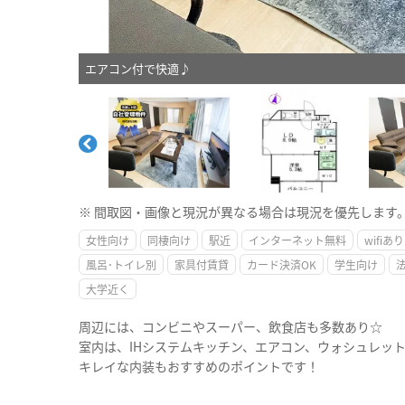
エアコン付で快適♪
※ 間取図・画像と現況が異なる場合は現況を優先します
女性向け
同棲向け
駅近
インターネット無料
wifiあり
風呂･トイレ別
家具付賃貸
カード決済OK
学生向け
大学近く
周辺には、コンビニやスーパー、飲食店も多数あり☆
室内は、IHシステムキッチン、エアコン、ウォシュレッ
キレイな内装もおすすめのポイントです！