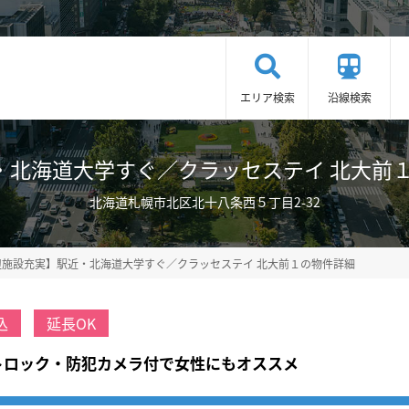
エリア検索
沿線検索
海道大学すぐ／クラッセステイ 北大前１ 《1LD
北海道札幌市北区北十八条西５丁目2-32
辺施設充実】駅近・北海道大学すぐ／クラッセステイ 北大前１の物件詳細
込
延長OK
ートロック・防犯カメラ付で女性にもオススメ