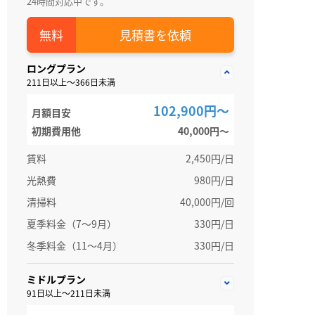
24時間対応中です。
見積書を依頼
ロングプラン
211日以上～366日未満
102,900円～
月額目安
初期費用他
40,000円〜
賃料
2,450円/日
光熱費
980円/日
清掃料
40,000円/回
夏季料金（7～9月）
330円/日
冬季料金（11～4月）
330円/日
ミドルプラン
91日以上～211日未満