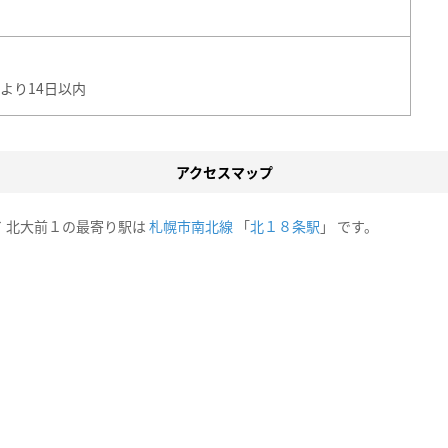
より14日以内
アクセスマップ
 北大前１の最寄り駅は
札幌市南北線
「
北１８条駅
」 です。