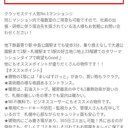
クラッセステイ人気No.1マンション☆
同じマンション内で複数室のご用意も可能ですので、社員の出
張・研修に伴う宿泊先を探されている法人様もお気軽にお問い合
わせください！
地下鉄最寄り駅 中島公園駅までも徒歩3分、乗り換えなしで大通公
園駅まで2駅・札幌駅まで3駅の好立地◎地上33階建てのタワーマ
ンションタイプで眺望もGood♪
他にもオススメポイントが盛りだくさんの物件です！！
【オススメポイント】
★建物の1階には「まいばすけっと」があり、買い物もラクラク。
★美術館の様な格調あるエントランス。
★暖房は、石油ストーブ。暖房器具の中でも1番熱効率が良いの
で、札幌の厳しい冬の寒さでも室内は暖かい。
★Wi-Fi無料で、ビジネスユーザーにもオススメの物件です。
★専用ICカードキーや防犯・監視カメラ、管理人さんも在中して
いるので 札幌中心部ながらセキュリティ面も安心です。
★建物内にごみ置き場があり、365日ゴミ出し可能！外に出るのが
億劫でも、忙しくてゴミを出しそびれてもお部屋をキレイに保てま