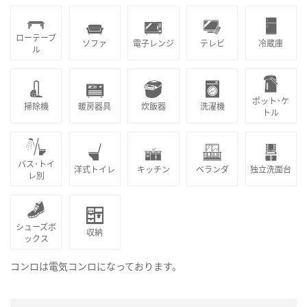
ローテーブ
ソファ
電子レンジ
テレビ
冷蔵庫
ル
ポット･ケ
掃除機
暖房器具
炊飯器
洗濯機
トル
バス･トイ
洋式トイレ
キッチン
ベランダ
独立洗面台
レ別
シューズボ
収納
ックス
コンロは電気コンロになっております。