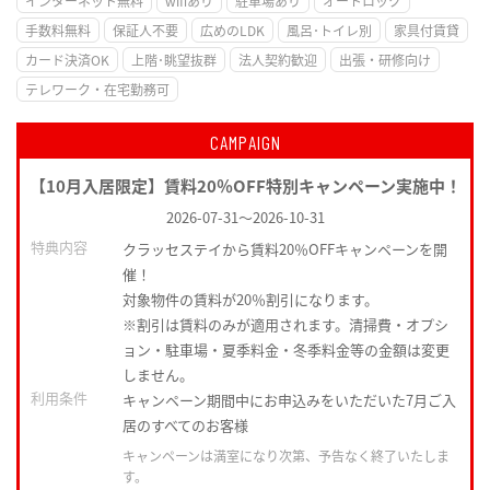
インターネット無料
wifiあり
駐車場あり
オートロック
手数料無料
保証人不要
広めのLDK
風呂･トイレ別
家具付賃貸
カード決済OK
上階･眺望抜群
法人契約歓迎
出張・研修向け
テレワーク・在宅勤務可
CAMPAIGN
【10月入居限定】賃料20％OFF特別キャンペーン実施中！
2026-07-31
～
2026-10-31
特典内容
クラッセステイから賃料20％OFFキャンペーンを開
催！
対象物件の賃料が20％割引になります。
※割引は賃料のみが適用されます。清掃費・オプシ
ョン・駐車場・夏季料金・冬季料金等の金額は変更
しません。
利用条件
キャンペーン期間中にお申込みをいただいた7月ご入
居のすべてのお客様
キャンペーンは満室になり次第、予告なく終了いたしま
す。