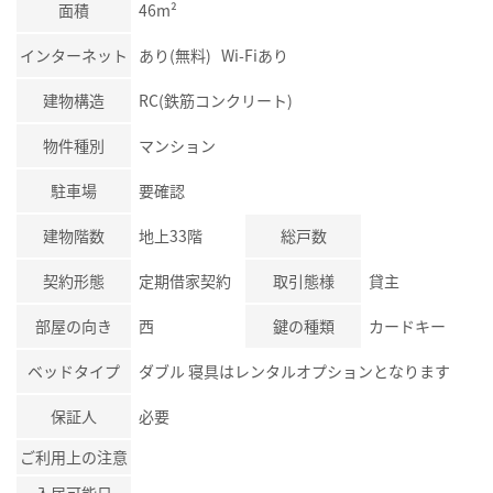
面積
46m²
インターネット
あり(無料) Wi-Fiあり
建物構造
RC(鉄筋コンクリート)
物件種別
マンション
駐車場
要確認
建物階数
地上33階
総戸数
契約形態
定期借家契約
取引態様
貸主
部屋の向き
西
鍵の種類
カードキー
ベッドタイプ
ダブル 寝具はレンタルオプションとなります
保証人
必要
ご利用上の注意
入居可能日