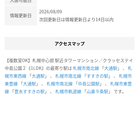
2026/08/09
情報更新日
次回更新日は情報更新日より14日以内
アクセスマップ
【複数室OK】札幌中心部 駅近タワーマンション／クラッセステイ
中島公園２《1LDK》の最寄り駅は
札幌市南北線
「
大通駅
」 、
札
幌市東西線
「
大通駅
」 、
札幌市南北線
「
すすきの駅
」 、
札幌市
東豊線
「
大通駅
」 、
札幌市南北線
「
中島公園駅
」 、
札幌市東豊
線
「
豊水すすきの駅
」 、
札幌市軌道線
「
山鼻９条駅
」 です。