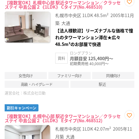
【複数室OK】札幌中心部 駅近タワーマンション／クラッセ
ステイ 中島公園２《1LDK》 Cタイプ(No.468510)
お気
に入
札幌市中央区
1LDK
48.5m²
2005年11月
り登
録
築
大通
【法人様歓迎】リーズナブルな価格で憧
れのタワーマンション滞在★広々
48.5m²のお部屋で快適
ロングプラン
月額目安 125,400円～
賃料
初期費用他 40,000円～
女性向け
ファミリー向け
同棲向け
高級・ハイグレード
駅近
運営会社：
株式会社日動
割引キャンペーン
【複数室OK】札幌中心部 駅近タワーマンション／クラッセ
ステイ 中島公園２《1LDK》 Eタイプ(No.468512)
お気
に入
札幌市中央区
1LDK
42.07m²
2005年11
り登
録
月築
大通