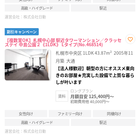
高級・ハイグレード
駅近
運営会社：
株式会社日動
割引キャンペーン
【複数室OK】札幌中心部 駅近タワーマンション／クラッセ
ステイ 中島公園２《1LDK》 Lタイプ(No.468514)
お気
に入
札幌市中央区
1LDK
43.87m²
2005年11
り登
録
月築
大通
【法人様歓迎】朝型の方にオススメ東向
きのお部屋★充実した設備で上質な暮ら
しが叶います
ロングプラン
月額目安 125,400円～
賃料
初期費用他 40,000円～
女性向け
ファミリー向け
同棲向け
高級・ハイグレード
駅近
運営会社：
株式会社日動