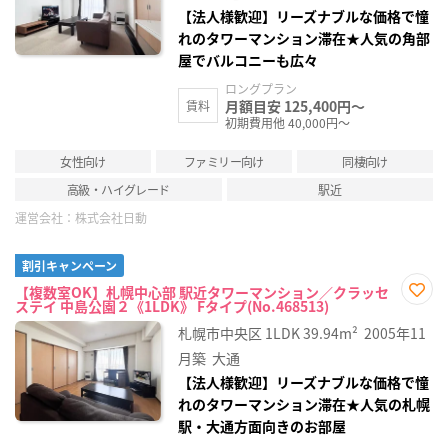
【法人様歓迎】リーズナブルな価格で憧
れのタワーマンション滞在★人気の角部
屋でバルコニーも広々
ロングプラン
月額目安 125,400円～
賃料
初期費用他 40,000円～
女性向け
ファミリー向け
同棲向け
高級・ハイグレード
駅近
運営会社：
株式会社日動
割引キャンペーン
【複数室OK】札幌中心部 駅近タワーマンション／クラッセ
ステイ 中島公園２《1LDK》 Fタイプ(No.468513)
お気
に入
札幌市中央区
1LDK
39.94m²
2005年11
り登
録
月築
大通
【法人様歓迎】リーズナブルな価格で憧
れのタワーマンション滞在★人気の札幌
駅・大通方面向きのお部屋