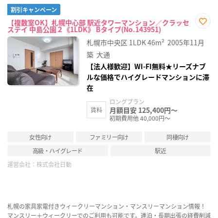
割引キャンペーン
【複数室OK】札幌中心部 駅近タワーマンション／クラッセ
ステイ 中島公園２《1LDK》 Bタイプ(No.143951)
お気
に入
札幌市中央区
1LDK
46m²
2005年11月
り登
録
築
大通
【法人様歓迎】WI-FI無料★リーズナブ
ルな価格でハイグレードマンションに滞
在
ロングプラン
月額目安 125,400円～
賃料
初期費用他 40,000円～
女性向け
ファミリー向け
同棲向け
高級・ハイグレード
駅近
運営会社：
株式会社日動
札幌の家具家電付きウィークリーマンション・マンスリーマンション情報！
マンスリー＋ウィークリーでのご利用も可能です。連泊・長期出張の経費削減