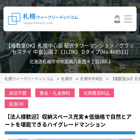
【複数室OK】札幌中心部 駅近タワーマンション／クラッ
セステイ 中島公園２《1LDK》 Dタイプ(No.468511)
北海道札幌市中央区南八条西４丁目288-1
札幌ウィークリードットコム
札幌市
札幌市中央区
【複数室OK】札
来店不要
敷金・礼金無料
光熱費賃料込
延長OK
【法人様歓迎】収納スペース充実★低価格で自然とア
ートを堪能できるハイグレードマンション