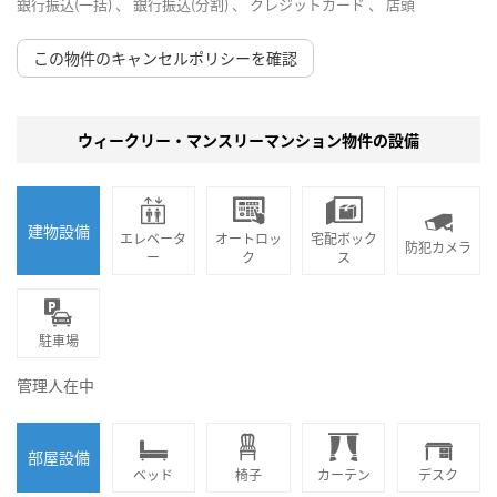
銀行振込(一括) 、 銀行振込(分割) 、 クレジットカード 、 店頭
この物件のキャンセルポリシーを確認
ウィークリー・マンスリーマンション物件の設備
建物設備
エレベータ
オートロッ
宅配ボック
防犯カメラ
ー
ク
ス
駐車場
管理人在中
部屋設備
ベッド
椅子
カーテン
デスク