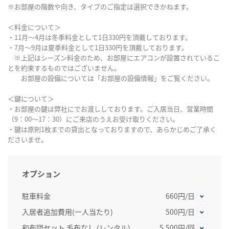
※お部屋の階数や向き、タイプのご指定は選択できかねます。
＜料金について＞
・11月～4月は冬季料金として1日330円を頂戴しております。
・7月～9月は夏季料金として1日330円を頂戴しております。
※上記はシーズン料金のため、お部屋にエアコンが設置されているこ
とを約束するものではございません。
お部屋の設備については「お部屋の設備情報」をご覧ください。
＜鍵について＞
・お部屋の鍵は弊社にでお渡ししております。ご入居当日、営業時間
（9：00～17：30）にご来店のうえお受け取りください。
・鍵は原則1枚までの貸出となっておりますので、あらかじめご了承く
ださいませ。
オプション
駐車料金
660円/日
入居者追加費用(一人当たり)
500円/日
和布団セット 毛布なし (レンタル)
5,500円/回