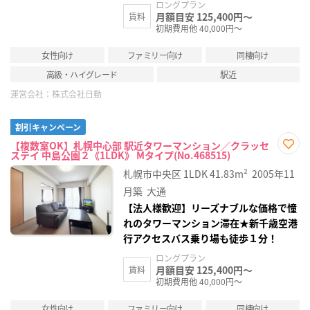
ロングプラン
月額目安 125,400円～
賃料
初期費用他 40,000円～
女性向け
ファミリー向け
同棲向け
高級・ハイグレード
駅近
運営会社：
株式会社日動
割引キャンペーン
【複数室OK】札幌中心部 駅近タワーマンション／クラッセ
ステイ 中島公園２《1LDK》 Mタイプ(No.468515)
お気
に入
札幌市中央区
1LDK
41.83m²
2005年11
り登
録
月築
大通
【法人様歓迎】リーズナブルな価格で憧
れのタワーマンション滞在★新千歳空港
行アクセスバス乗り場も徒歩１分！
ロングプラン
月額目安 125,400円～
賃料
初期費用他 40,000円～
女性向け
ファミリー向け
同棲向け