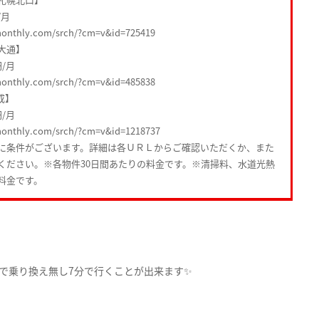
/月
monthly.com/srch/?cm=v&id=725419
大通】
円/月
monthly.com/srch/?cm=v&id=485838
成】
円/月
monthly.com/srch/?cm=v&id=1218737
に条件がございます。詳細は各ＵＲＬからご確認いただくか、また
ください。※各物件30日間あたりの料金です。※清掃料、水道光熱
料金です。
まで乗り換え無し7分で行くことが出来ます✨