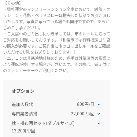
【その他】
・弊社運営のマンスリーマンション全室において、絨毯・ク
ッション・花瓶・ベッドスローは撤去した状態でお引き渡し
いたします。写真に写っている場合も同様ですので、あらか
じめご了承ください。
・ご入居中のゴミ出しにつきましては、市のルールに沿って
ご対応をお願いしております。（札幌市では有料指定ゴミ袋
の購入が必要です。ご契約後に市のゴミ出しルールをご確認
いただけるURLをお送りしております。）
・エアコンは非寒冷地仕様のため、冬季は外気温等の影響に
より運転が停止する場合がございます。その際は、備え付け
のファンヒーターをご利用ください。
オプション
追加人数代
800円/日
専門業者清掃
22,000円/回
枕・掛布団セット(ダブルサイズ)
13,200円/回