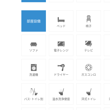
部屋設備
ベッド
椅子
ソファ
電子レンジ
テレビ
洗濯機
ドライヤー
ガスコンロ
バス･トイレ別
温水洗浄便座
洋式トイレ