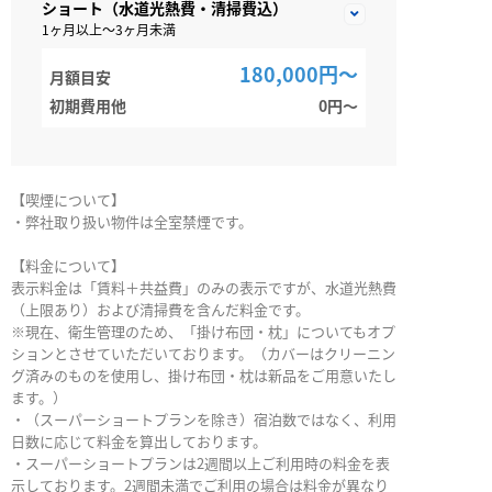
ショート（水道光熱費・清掃費込）
1ヶ月以上～3ヶ月未満
180,000円～
月額目安
初期費用他
0円〜
【喫煙について】
・弊社取り扱い物件は全室禁煙です。
【料金について】
表示料金は「賃料＋共益費」のみの表示ですが、水道光熱費
（上限あり）および清掃費を含んだ料金です。
※現在、衛生管理のため、「掛け布団・枕」についてもオプ
ションとさせていただいております。（カバーはクリーニン
グ済みのものを使用し、掛け布団・枕は新品をご用意いたし
ます。）
・（スーパーショートプランを除き）宿泊数ではなく、利用
日数に応じて料金を算出しております。
・スーパーショートプランは2週間以上ご利用時の料金を表
示しております。2週間未満でご利用の場合は料金が異なり