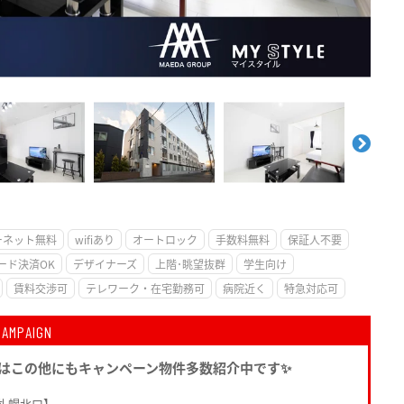
。
ーネット無料
wifiあり
オートロック
手数料無料
保証人不要
ード決済OK
デザイナーズ
上階･眺望抜群
学生向け
賃料交渉可
テレワーク・在宅勤務可
病院近く
特急対応可
CAMPAIGN
月はこの他にもキャンペーン物件多数紹介中です✨
札幌北口】