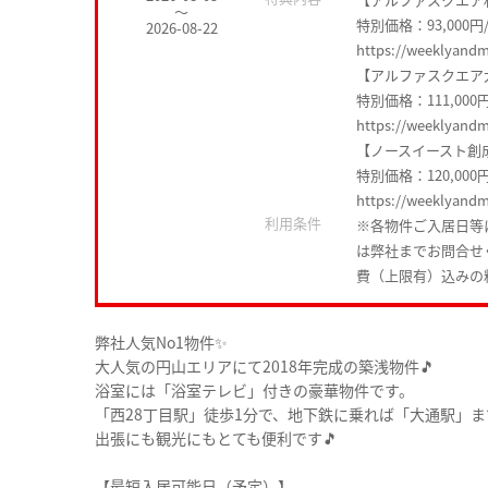
～
特別価格：93,000円
2026-08-22
https://weeklyand
【アルファスクエア
特別価格：111,000
https://weeklyand
【ノースイースト創
特別価格：120,000
https://weeklyand
利用条件
※各物件ご入居日等
は弊社までお問合せ
費（上限有）込みの
弊社人気No1物件✨
大人気の円山エリアにて2018年完成の築浅物件🎵
浴室には「浴室テレビ」付きの豪華物件です。
「西28丁目駅」徒歩1分で、地下鉄に乗れば「大通駅」
出張にも観光にもとても便利です🎵
【最短入居可能日（予定）】