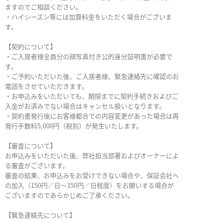
ますのでご相談ください。
・ハイシーズン等には加算料金をいただく場合がございま
す。
【契約について】
・ご入居者様全員分の顔写真付き公的身分証明書が必要で
す。
・ご予約いただいた後、ご入居者様、緊急連絡先に確認のお
電話をさせていただきます。
・お申込みをいただいても、期限までに契約手続きおよびご
入金がお済みでない場合はキャンセル扱いとなります。
・契約書発行後にお客様都合での内容変更があった場合は再
発行手数料5,000円（税別）が発生いたします。
【審査について】
お申込みをいただいた後、弊社担当部署およびオーナーによ
る審査がございます。
審査の結果、お申込みをお受けできない場合や、保証会社へ
の加入（150円／日～350円／日程度）をお願いする場合が
ございますのであらかじめご了承ください。
【緊急連絡先について】