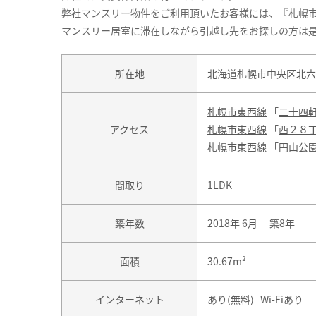
弊社マンスリー物件をご利用頂いたお客様には、『札幌
マンスリー居室に滞在しながら引越し先をお探しの方は
所在地
北海道札幌市中央区北六条
札幌市東西線
「
二十四
アクセス
札幌市東西線
「
西２８
札幌市東西線
「
円山公
間取り
1LDK
築年数
2018年 6月 築8年
面積
30.67m²
インターネット
あり(無料) Wi-Fiあり