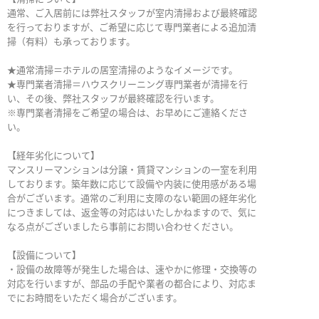
通常、ご入居前には弊社スタッフが室内清掃および最終確認
を行っておりますが、ご希望に応じて専門業者による追加清
掃（有料）も承っております。
★通常清掃＝ホテルの居室清掃のようなイメージです。
★専門業者清掃＝ハウスクリーニング専門業者が清掃を行
い、その後、弊社スタッフが最終確認を行います。
※専門業者清掃をご希望の場合は、お早めにご連絡くださ
い。
【経年劣化について】
マンスリーマンションは分譲・賃貸マンションの一室を利用
しております。築年数に応じて設備や内装に使用感がある場
合がございます。通常のご利用に支障のない範囲の経年劣化
につきましては、返金等の対応はいたしかねますので、気に
なる点がございましたら事前にお問い合わせください。
【設備について】
・設備の故障等が発生した場合は、速やかに修理・交換等の
対応を行いますが、部品の手配や業者の都合により、対応ま
でにお時間をいただく場合がございます。