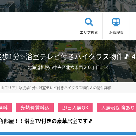
エリア検索
沿線検索
1分✨浴室テレビ付きハイクラス物件🎵 401号室
北海道札幌市中央区北六条西２６丁目1-14
円山エリア】駅徒歩1分✨浴室テレビ付きハイクラス物件🎵の物件詳細
無料
光熱費賃料込
即日入居OK
入居者保険あり
角部屋！！浴室TV付きの豪華居室です🎵