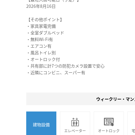
2026年8月16日
【その他ポイント】
・家具家電完備
・全室ダブルベッド
・無料Wi-Fi有
・エアコン有
・風呂トイレ別
・オートロック付
・共有部に計7つの防犯カメラ設置で安心
・近隣にコンビニ、スーパー有
ウィークリー・マン
建物設備
エレベーター
オートロック