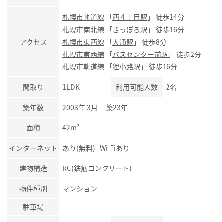
札幌市軌道線
「
西４丁目駅
」 徒歩14分
札幌市南北線
「
さっぽろ駅
」 徒歩16分
アクセス
札幌市東西線
「
大通駅
」 徒歩8分
札幌市東西線
「
バスセンター前駅
」 徒歩2分
札幌市軌道線
「
狸小路駅
」 徒歩16分
間取り
1LDK
利用可能人数
2名
築年数
2003年 3月 築23年
面積
42m²
インターネット
あり(無料) Wi-Fiあり
建物構造
RC(鉄筋コンクリート)
物件種別
マンション
駐車場