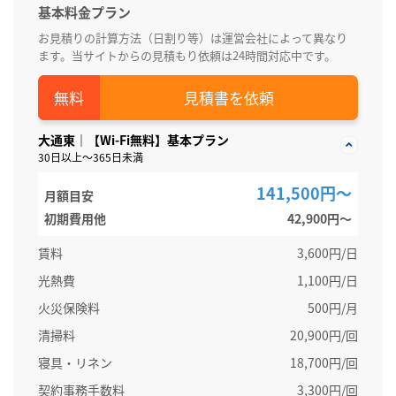
基本料金プラン
お見積りの計算方法（日割り等）は運営会社によって異なり
ます。当サイトからの見積もり依頼は24時間対応中です。
見積書を依頼
大通東｜【Wi-Fi無料】基本プラン
30日以上～365日未満
141,500円～
月額目安
初期費用他
42,900円〜
賃料
3,600円/日
光熱費
1,100円/日
火災保険料
500円/月
清掃料
20,900円/回
寝具・リネン
18,700円/回
契約事務手数料
3,300円/回