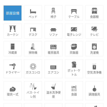
部屋設備
ベッド
椅子
テーブル
食器棚
カーテン
デスク
ソファ
電子レンジ
テレビ
冷蔵庫
掃除機
暖房器具
炊飯器
洗濯機
ポット･ケ
ドライヤー
ガスコンロ
エアコン
空気清浄機
トル
バス･トイ
温水洗浄便
寝具一式
食器
調理器具
レ別
座