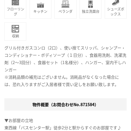
フローリン
シューズボ
キッチン
ベランダ
独立洗面台
グ
ックス
収納
グリル付きガスコンロ（2口）、使い捨てスリッパ、シャンプー・
コンディショナー・ボディソープ（１日分）、食器用洗剤、洗濯洗
剤（2～3回分）、食器セット（1名様分）、ハンガー、室内干しハ
ンガー
※消耗品類の補充はございません。消耗品がなくなった場合に
は、恐れ入りますがご入居者様で買い足しをお願い致します。
物件概要（お問合わせNo.871584）
▼お部屋の立地
東西線「バスセンター駅」徒歩2分と駅からすぐのお部屋です♪