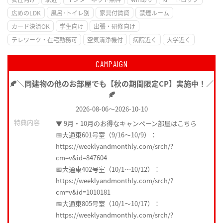
広めのLDK
風呂･トイレ別
家具付賃貸
禁煙ルーム
カード決済OK
学生向け
出張・研修向け
テレワーク・在宅勤務可
空気清浄機付
病院近く
大学近く
CAMPAIGN
🍂＼同建物の他のお部屋でも【秋の期間限定CP】実施中！／
🍂
2026-08-06
～
2026-10-10
特典内容
▼ 9月・10月のお得なキャンペーン部屋はこちら
📅大通東601号室（9/16〜10/9）：
https://weeklyandmonthly.com/srch/?
cm=v&id=847604
📅大通東402号室（10/1〜10/12）：
https://weeklyandmonthly.com/srch/?
cm=v&id=1010181
📅大通東805号室（10/1〜10/17）：
https://weeklyandmonthly.com/srch/?