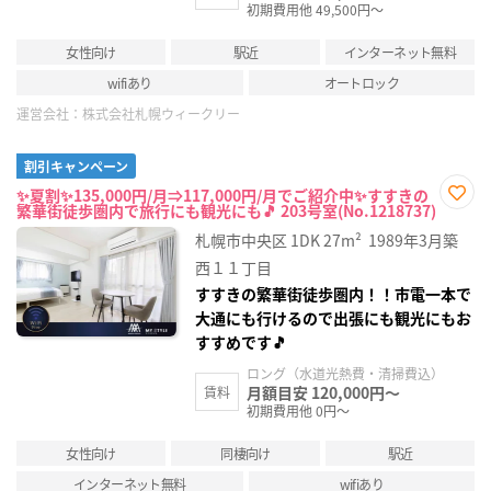
初期費用他 49,500円～
女性向け
駅近
インターネット無料
wifiあり
オートロック
運営会社：
株式会社札幌ウィークリー
割引キャンペーン
✨夏割✨135,000円/月⇒117,000円/月でご紹介中✨すすきの
繁華街徒歩圏内で旅行にも観光にも🎵 203号室(No.1218737)
お気
に入
札幌市中央区
1DK
27m²
1989年3月築
り登
録
西１１丁目
すすきの繁華街徒歩圏内！！市電一本で
大通にも行けるので出張にも観光にもお
すすめです🎵
ロング（水道光熱費・清掃費込）
月額目安 120,000円～
賃料
初期費用他 0円～
女性向け
同棲向け
駅近
インターネット無料
wifiあり