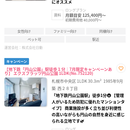
にオススメ
ロングプラン
月額目安 125,400円～
賃料
初期費用他 40,000円～
女性向け
ファミリー向け
同棲向け
ペット可
駅近
運営会社：
株式会社日動
キャンペーン
【地下鉄「円山公園」駅徒歩１分｜7月限定キャンペーンあ
り】 エクスフラッツ円山公園 1LDK(No.752120)
お気
に入
札幌市中央区
1LDK
30.3m²
1985年9月
り登
録
築
西２８丁目
「地下鉄円山公園駅」徒歩1分🚇 【管理
人がいるため防犯に優れたマンションタ
イプ】 商業施設が多く立ち並び利便性
の高いながらも円山の自然を身近に感じ
られる立地です🌿
ロング