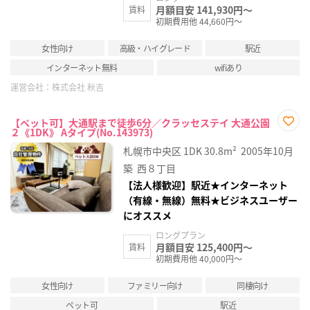
月額目安 141,930円～
賃料
初期費用他 44,660円～
女性向け
高級・ハイグレード
駅近
インターネット無料
wifiあり
運営会社：
株式会社 秋吉
【ペット可】大通駅まで徒歩6分／クラッセステイ 大通公園
２《1DK》 Aタイプ(No.143973)
お気
に入
札幌市中央区
1DK
30.8m²
2005年10月
り登
録
築
西８丁目
【法人様歓迎】駅近★インターネット
（有線・無線）無料★ビジネスユーザー
にオススメ
ロングプラン
月額目安 125,400円～
賃料
初期費用他 40,000円～
女性向け
ファミリー向け
同棲向け
ペット可
駅近