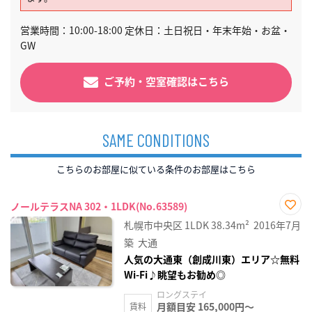
営業時間：10:00-18:00 定休日：土日祝日・年末年始・お盆・
GW
ご予約・空室確認はこちら
SAME CONDITIONS
こちらのお部屋に似ている条件のお部屋はこちら
ノールテラスNA 302・1LDK(No.63589)
お気
札幌市中央区
1LDK
38.34m²
2016年7月
に入
り登
築
大通
録
人気の大通東（創成川東）エリア☆無料
Wi-Fi♪眺望もお勧め◎
ロングステイ
月額目安 165,000円～
賃料