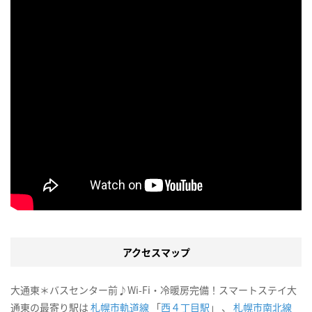
アクセスマップ
大通東＊バスセンター前♪Wi-Fi・冷暖房完備！スマートステイ大
通東の最寄り駅は
札幌市軌道線
「
西４丁目駅
」 、
札幌市南北線