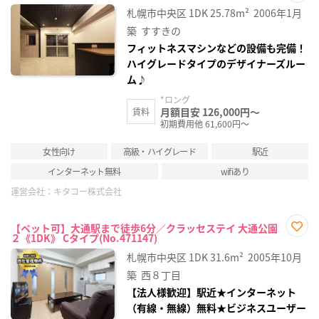
お気
札幌市中央区
1DK
25.78m²
2006年1月
に入
り登
築
すすきの
録
フィットネスマシンなどの設備も完備！
ハイグレードタイプのデザイナーズルー
ム♪
*ロング
月額目安 126,000円～
賃料
初期費用他 61,600円～
女性向け
高級・ハイグレード
駅近
インターネット無料
wifiあり
運営会社：
キタコー株式会社
【ペット可】大通駅まで徒歩6分／クラッセステイ 大通公園
２《1DK》 Cタイプ(No.471147)
お気
に入
札幌市中央区
1DK
31.6m²
2005年10月
り登
録
築
西８丁目
【法人様歓迎】駅近★インターネット
（有線・無線）無料★ビジネスユーザー