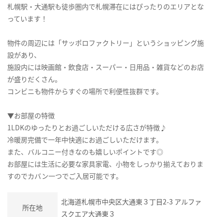
札幌駅・大通駅も徒歩圏内で札幌滞在にはぴったりのエリアとな
っています！
物件の周辺には「サッポロファクトリー」というショッピング施
設があり、
施設内には映画館・飲食店・スーパー・日用品・雑貨などのお店
が盛りだくさん。
コンビニも物件からすぐの場所で利便性抜群です。
▼お部屋の特徴
1LDKのゆったりとお過ごしいただける広さが特徴♪
冷暖房完備で一年中快適にお過ごしいただけます。
また、バルコニー付きなのも嬉しいポイントです◎
お部屋には生活に必要な家具家電、小物をしっかり揃えておりま
すのでカバン一つでご入居可能です。
北海道札幌市中央区大通東３丁目2-3 アルファ
所在地
スクエア大通東３