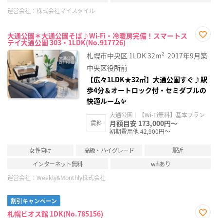
運営会社：
株式会社マイスタイル
大通公園＊大通公園そば♪Wi-Fi・冷暖房完備！スマートス
テイ大通公園 303・1LDK(No.917726)
お気
に入
札幌市中央区
1LDK
32m²
2017年9月築
り登
録
中央区役所前
【広々1LDK★32㎡】大通公園すぐ♪駅
歩4分＆オートロック付・セミダブルの
快適ルーム✨
大通公園｜【Wi-Fi無料】基本プラン
月額目安 173,000円～
賃料
初期費用他 42,900円～
女性向け
高級・ハイグレード
駅近
インターネット無料
wifiあり
運営会社：
Weekly&Monthly株式会社
割引キャンペーン
札幌ビオス館 1DK(No.785156)