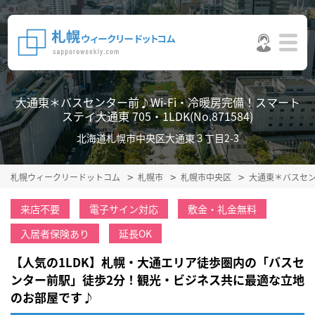
大通東＊バスセンター前♪Wi-Fi・冷暖房完備！スマート
ステイ大通東 705・1LDK(No.871584)
北海道札幌市中央区大通東３丁目2-3
札幌ウィークリードットコム
札幌市
札幌市中央区
大通東＊バスセン
来店不要
電子サイン対応
敷金・礼金無料
入居者保険あり
延長OK
【人気の1LDK】札幌・大通エリア徒歩圏内の「バスセ
ンター前駅」徒歩2分！観光・ビジネス共に最適な立地
のお部屋です♪