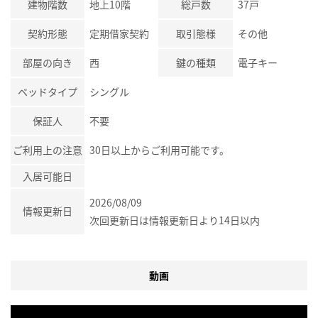
建物階数
地上10階
総戸数
37戸
契約形態
定期借家契約
取引態様
その他
部屋の向き
西
鍵の種類
電子キー
ベッドタイプ
シングル
保証人
不要
ご利用上の注意
30日以上からご利用可能です。
入居可能日
2026/08/09
情報更新日
次回更新日は情報更新日より14日以内
動画