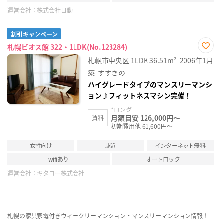
運営会社：
株式会社日動
割引キャンペーン
札幌ビオス館 322・1LDK(No.123284)
お気
札幌市中央区
1LDK
36.51m²
2006年1月
に入
り登
築
すすきの
録
ハイグレードタイプのマンスリーマンシ
ョン♪フィットネスマシン完備！
*ロング
月額目安 126,000円～
賃料
初期費用他 61,600円～
女性向け
駅近
インターネット無料
wifiあり
オートロック
運営会社：
キタコー株式会社
札幌の家具家電付きウィークリーマンション・マンスリーマンション情報！