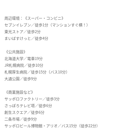
周辺環境：《スーパー・コンビニ》
セブンイレブン／徒歩1分（マンションすぐ横！）
東光ストア／徒歩2分
まいばすけっと／徒歩4分
《公共施設》
北海道大学／電車19分
JR札幌病院／徒歩10分
札幌厚生病院／徒歩15分（バス10分）
大通公園／徒歩9分
《商業施設など》
サッポロファクトリー／徒歩3分
さっぽろテレビ塔／徒歩6分
創生スクエア／徒歩6分
二条市場／徒歩9分
サッポロビール博物館・アリオ／バス15分（徒歩22分）