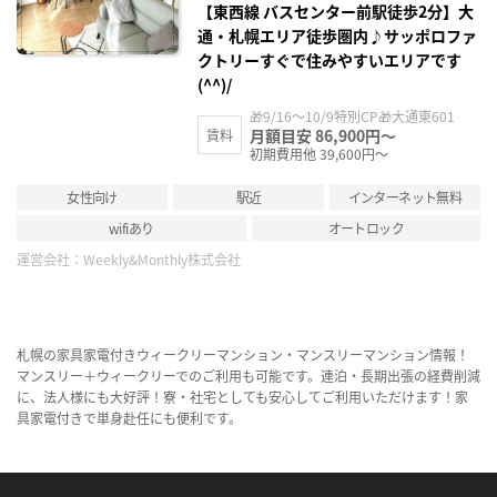
【東西線 バスセンター前駅徒歩2分】大
通・札幌エリア徒歩圏内♪サッポロファ
クトリーすぐで住みやすいエリアです
(^^)/
🎁9/16～10/9特別CP🎁大通東601
月額目安 86,900円～
賃料
初期費用他 39,600円～
女性向け
駅近
インターネット無料
wifiあり
オートロック
運営会社：
Weekly&Monthly株式会社
札幌の家具家電付きウィークリーマンション・マンスリーマンション情報！
マンスリー＋ウィークリーでのご利用も可能です。連泊・長期出張の経費削減
に、法人様にも大好評！寮・社宅としても安心してご利用いただけます！家
具家電付きで単身赴任にも便利です。