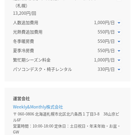
（札幌）
13,200円/回
人数追加費用
1,000円/日
光熱費追加費用
550円/日
冬季暖房費
550円/日
夏季冷房費
550円/日
繁忙期シーズン料金
1,000円/日
パソコンデスク・椅子レンタル
330円/日
運営会社
Weekly&Monthly株式会社
〒 060-0806 北海道札幌市北区北六条西１丁目3-8 38山京ビ
ル6F
営業時間：10:00-18:00 定休日：土日祝日・年末年始・お盆・
GW