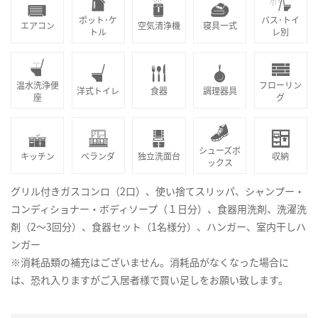
ポット･ケ
バス･トイ
エアコン
空気清浄機
寝具一式
トル
レ別
温水洗浄便
フローリン
洋式トイレ
食器
調理器具
座
グ
シューズボ
キッチン
ベランダ
独立洗面台
収納
ックス
グリル付きガスコンロ（2口）、使い捨てスリッパ、シャンプー・
コンディショナー・ボディソープ（１日分）、食器用洗剤、洗濯洗
剤（2～3回分）、食器セット（1名様分）、ハンガー、室内干しハ
ンガー
※消耗品類の補充はございません。消耗品がなくなった場合に
は、恐れ入りますがご入居者様で買い足しをお願い致します。