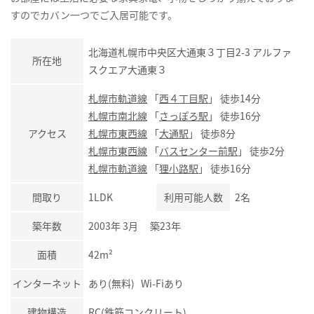
すのでカバン一つでご入居可能です。
北海道札幌市中央区大通東３丁目2-3 アルファ
所在地
スクエア大通東３
札幌市軌道線
「
西４丁目駅
」 徒歩14分
札幌市南北線
「
さっぽろ駅
」 徒歩16分
アクセス
札幌市東西線
「
大通駅
」 徒歩8分
札幌市東西線
「
バスセンター前駅
」 徒歩2分
札幌市軌道線
「
狸小路駅
」 徒歩16分
間取り
1LDK
利用可能人数
2名
築年数
2003年 3月 築23年
面積
42m²
インターネット
あり(無料) Wi-Fiあり
建物構造
RC(鉄筋コンクリート)