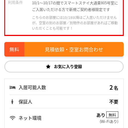
利用条件
10/1～10/17の間でスマートステイ大通東805号室に
ご入居いただける方で新規ご契約者様限定です
こちらのお部屋には10/18以降はご入居いただけません
が、空室の別のお部屋／別物件のお部屋があればご移動
いただくことも可能です！
見積依頼・空室お問合わせ
お気に入り登録
2
入居可能人数
名
保証人
不要
あり
無料
ネット環境
(Wi-Fiあり)