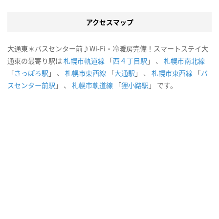
アクセスマップ
大通東＊バスセンター前♪Wi-Fi・冷暖房完備！スマートステイ大
通東の最寄り駅は
札幌市軌道線
「
西４丁目駅
」 、
札幌市南北線
「
さっぽろ駅
」 、
札幌市東西線
「
大通駅
」 、
札幌市東西線
「
バ
スセンター前駅
」 、
札幌市軌道線
「
狸小路駅
」 です。