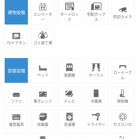
建物設備
エレベータ
オートロッ
宅配ボック
防犯カメラ
ー
ク
ス
TVドアホン
ゴミ捨て場
部屋設備
ローテーブ
ベッド
食器棚
カーテン
ル
ソファ
電子レンジ
テレビ
冷蔵庫
掃除機
暖房器具
炊飯器
洗濯機
ドライヤー
ガスコンロ