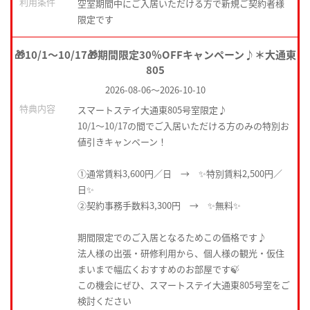
利用条件
空室期間中にご入居いただける方で新規ご契約者様
限定です
🎁10/1～10/17🎁期間限定30％OFFキャンペーン♪＊大通東
805
2026-08-06
～
2026-10-10
特典内容
スマートステイ大通東805号室限定♪
10/1～10/17の間でご入居いただける方のみの特別お
値引きキャンペーン！
①通常賃料3,600円／日 → ✨特別賃料2,500円／
日✨
②契約事務手数料3,300円 → ✨無料✨
期間限定でのご入居となるためこの価格です♪
法人様の出張・研修利用から、個人様の観光・仮住
まいまで幅広くおすすめのお部屋です🍃
この機会にぜひ、スマートステイ大通東805号室をご
検討ください