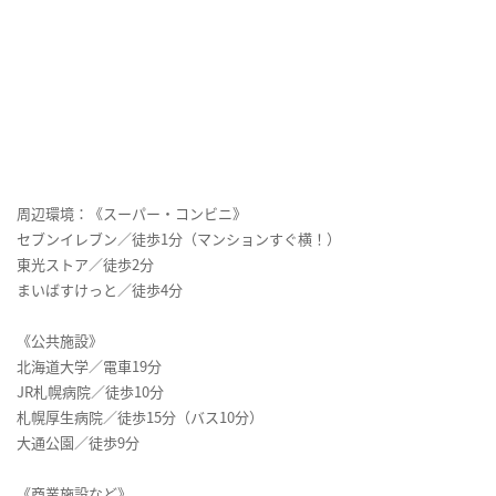
周辺環境：《スーパー・コンビニ》
セブンイレブン／徒歩1分（マンションすぐ横！）
東光ストア／徒歩2分
まいばすけっと／徒歩4分
《公共施設》
北海道大学／電車19分
JR札幌病院／徒歩10分
札幌厚生病院／徒歩15分（バス10分）
大通公園／徒歩9分
《商業施設など》