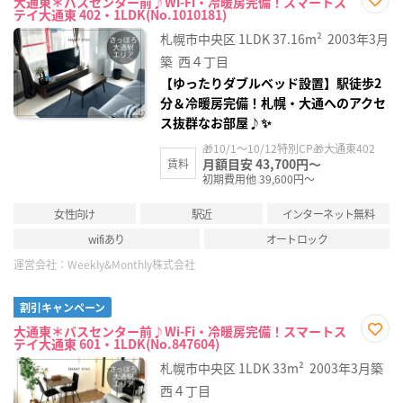
大通東＊バスセンター前♪Wi-Fi・冷暖房完備！スマートス
テイ大通東 402・1LDK(No.1010181)
お気
に入
札幌市中央区
1LDK
37.16m²
2003年3月
り登
録
築
西４丁目
【ゆったりダブルベッド設置】駅徒歩2
分＆冷暖房完備！札幌・大通へのアクセ
ス抜群なお部屋♪✨
🎁10/1～10/12特別CP🎁大通東402
月額目安 43,700円～
賃料
初期費用他 39,600円～
女性向け
駅近
インターネット無料
wifiあり
オートロック
運営会社：
Weekly&Monthly株式会社
割引キャンペーン
大通東＊バスセンター前♪Wi-Fi・冷暖房完備！スマートス
テイ大通東 601・1LDK(No.847604)
お気
に入
札幌市中央区
1LDK
33m²
2003年3月築
り登
録
西４丁目