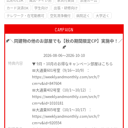
広めのLDK
風呂･トイレ別
家具付賃貸
禁煙ルーム
カード決済OK
学生向け
出張・研修向け
テレワーク・在宅勤務可
空気清浄機付
病院近く
大学近く
CAMPAIGN
🍂＼同建物の他のお部屋でも【秋の期間限定CP】実施中！／
🍂
2026-08-06
～
2026-10-10
特典内容
▼ 9月・10月のお得なキャンペーン部屋はこちら
📅大通東601号室（9/16〜10/9）：
https://weeklyandmonthly.com/srch/?
cm=v&id=847604
📅大通東402号室（10/1〜10/12）：
https://weeklyandmonthly.com/srch/?
cm=v&id=1010181
📅大通東805号室（10/1〜10/17）：
https://weeklyandmonthly.com/srch/?
cm=v&id=920554