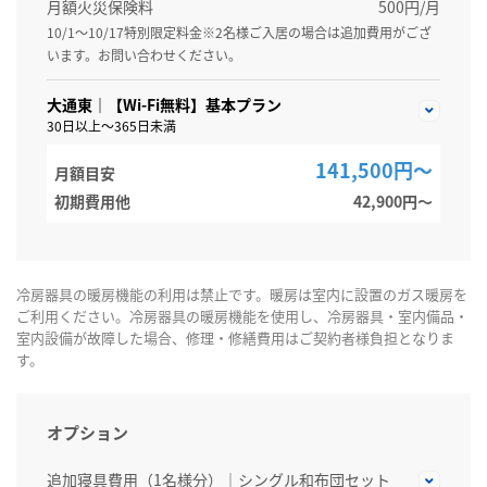
月額火災保険料
500円/月
10/1～10/17特別限定料金※2名様ご入居の場合は追加費用がござ
います。お問い合わせください。
大通東｜【Wi-Fi無料】基本プラン
30日以上～365日未満
141,500円～
月額目安
初期費用他
42,900円〜
冷房器具の暖房機能の利用は禁止です。暖房は室内に設置のガス暖房を
ご利用ください。冷房器具の暖房機能を使用し、冷房器具・室内備品・
室内設備が故障した場合、修理・修繕費用はご契約者様負担となりま
す。
オプション
追加寝具費用（1名様分）｜シングル和布団セット