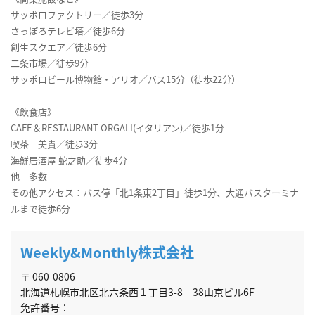
サッポロファクトリー／徒歩3分
さっぽろテレビ塔／徒歩6分
創生スクエア／徒歩6分
二条市場／徒歩9分
サッポロビール博物館・アリオ／バス15分（徒歩22分）
《飲食店》
CAFE＆RESTAURANT ORGALI(イタリアン)／徒歩1分
喫茶 美貴／徒歩3分
海鮮居酒屋 蛇之助／徒歩4分
他 多数
その他アクセス：バス停「北1条東2丁目」徒歩1分、大通バスターミナ
ルまで徒歩6分
Weekly&Monthly株式会社
〒 060-0806
北海道札幌市北区北六条西１丁目3-8 38山京ビル6F
免許番号：