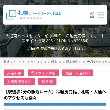
大通東＊バスセンター前♪Wi-Fi・冷暖房完備！スマート
ステイ大通東 805・1LDK(No.920554)
北海道札幌市中央区大通東３丁目2-3
札幌ウィークリードットコム
札幌市
札幌市中央区
大通東＊バスセン
来店不要
電子サイン対応
敷金・礼金無料
入居者保険あり
延長OK
【駅徒歩2分の駅近ルーム】冷暖房完備♪札幌・大通へ
のアクセスも楽々