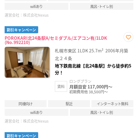
wifiあり
風呂･トイレ別
運営会社：
株式会社Nexus
割引キャンペーン
POROKARI北24条駅A/セミダブル/エアコン有/1LDK
(No.992210)
お気
に入
札幌市東区
1LDK
25.7m²
2006年月築
り登
録
北２４条
地下鉄南北線【北24条駅】から徒歩約5
分！
ロングプラン
月額目安 117,000円～
賃料
初期費用他 38,500円～
同棲向け
駅近
インターネット無料
wifiあり
風呂･トイレ別
運営会社：
株式会社Nexus
割引キャンペーン