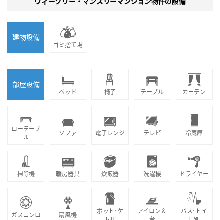
ウィークリー・マンスリーマンション物件の設備
建物設備
ゴミ捨て場
部屋設備
ベッド
椅子
テーブル
カーテン
ローテーブ
ソファ
電子レンジ
テレビ
冷蔵庫
ル
掃除機
暖房器具
炊飯器
洗濯機
ドライヤー
ポット･ケ
アイロン＆
バス･トイ
ガスコンロ
扇風機
トル
台
レ別