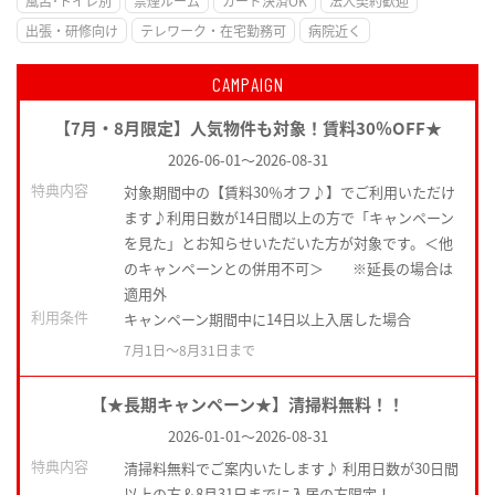
風呂･トイレ別
禁煙ルーム
カード決済OK
法人契約歓迎
出張・研修向け
テレワーク・在宅勤務可
病院近く
CAMPAIGN
【7月・8月限定】人気物件も対象！賃料30％OFF★
2026-06-01
～
2026-08-31
特典内容
対象期間中の【賃料30％オフ♪】でご利用いただけ
ます♪利用日数が14日間以上の方で「キャンペーン
を見た」とお知らせいただいた方が対象です。＜他
のキャンペーンとの併用不可＞ ※延長の場合は
適用外
利用条件
キャンペーン期間中に14日以上入居した場合
7月1日〜8月31日まで
【★長期キャンペーン★】清掃料無料！！
2026-01-01
～
2026-08-31
特典内容
清掃料無料でご案内いたします♪ 利用日数が30日間
以上の方＆8月31日までに入居の方限定！