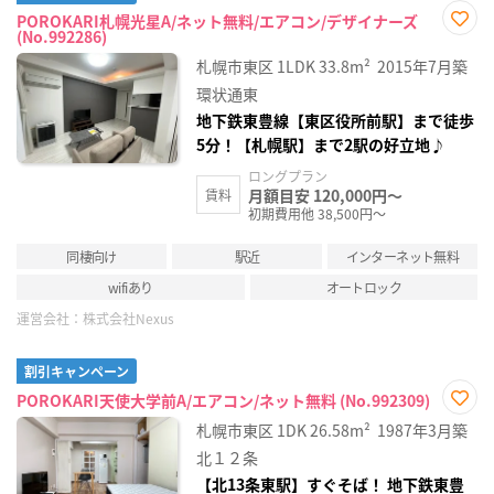
POROKARI札幌光星A/ネット無料/エアコン/デザイナーズ
(No.992286)
お気
に入
札幌市東区
1LDK
33.8m²
2015年7月築
り登
録
環状通東
地下鉄東豊線【東区役所前駅】まで徒歩
5分！【札幌駅】まで2駅の好立地♪
ロングプラン
月額目安 120,000円～
賃料
初期費用他 38,500円～
同棲向け
駅近
インターネット無料
wifiあり
オートロック
運営会社：
株式会社Nexus
割引キャンペーン
POROKARI天使大学前A/エアコン/ネット無料 (No.992309)
お気
札幌市東区
1DK
26.58m²
1987年3月築
に入
り登
北１２条
録
【北13条東駅】すぐそば！ 地下鉄東豊