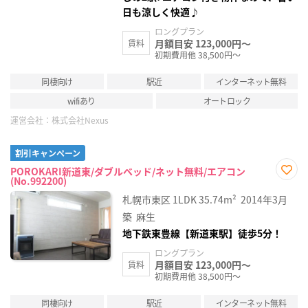
日も涼しく快適♪
ロングプラン
月額目安 123,000円～
賃料
初期費用他 38,500円～
同棲向け
駅近
インターネット無料
wifiあり
オートロック
運営会社：
株式会社Nexus
割引キャンペーン
POROKARI新道東/ダブルベッド/ネット無料/エアコン
(No.992200)
お気
に入
札幌市東区
1LDK
35.74m²
2014年3月
り登
録
築
麻生
地下鉄東豊線【新道東駅】徒歩5分！
ロングプラン
月額目安 123,000円～
賃料
初期費用他 38,500円～
同棲向け
駅近
インターネット無料