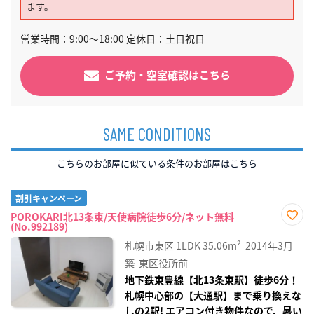
ます。
営業時間：9:00～18:00 定休日：土日祝日
ご予約・空室確認はこちら
SAME CONDITIONS
こちらのお部屋に似ている条件のお部屋はこちら
割引キャンペーン
POROKARI北13条東/天使病院徒歩6分/ネット無料
(No.992189)
お気
に入
札幌市東区
1LDK
35.06m²
2014年3月
り登
録
築
東区役所前
地下鉄東豊線【北13条東駅】徒歩6分！
札幌中心部の【大通駅】まで乗り換えな
しの2駅! エアコン付き物件なので、暑い