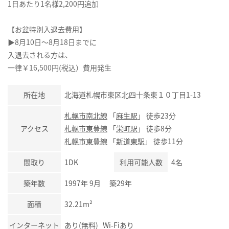
1日あたり1名様2,200円追加
【お盆特別入退去費用】
▶8月10日～8月18日までに
入退去される方は、
一律￥16,500円(税込）費用発生
所在地
北海道札幌市東区北四十条東１０丁目1-13
札幌市南北線
「
麻生駅
」 徒歩23分
アクセス
札幌市東豊線
「
栄町駅
」 徒歩8分
札幌市東豊線
「
新道東駅
」 徒歩11分
間取り
1DK
利用可能人数
4名
築年数
1997年 9月 築29年
面積
32.21m²
インターネット
あり(無料) Wi-Fiあり