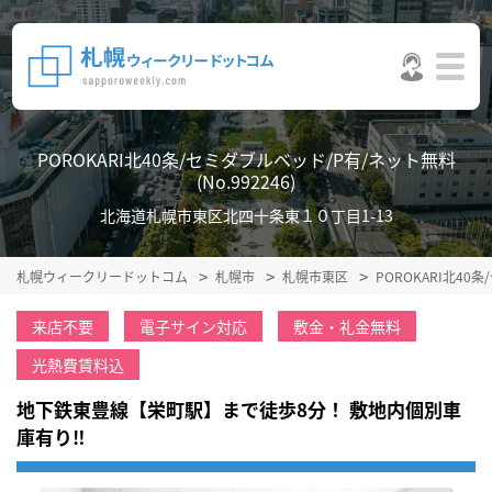
POROKARI北40条/セミダブルベッド/P有/ネット無料
(No.992246)
北海道札幌市東区北四十条東１０丁目1-13
札幌ウィークリードットコム
札幌市
札幌市東区
POROKARI北4
来店不要
電子サイン対応
敷金・礼金無料
光熱費賃料込
地下鉄東豊線【栄町駅】まで徒歩8分！ 敷地内個別車
庫有り‼