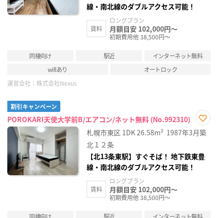
線・南北線のダブルアクセス可能！
ロングプラン
月額目安 102,000円～
賃料
初期費用他 38,500円～
同棲向け
駅近
インターネット無料
wifiあり
オートロック
運営会社：
株式会社Nexus
割引キャンペーン
POROKARI天使大学前B/エアコン/ネット無料 (No.992310)
お気
札幌市東区
1DK
26.58m²
1987年3月築
に入
り登
北１２条
録
【北13条東駅】すぐそば！ 地下鉄東豊
線・南北線のダブルアクセス可能！
ロングプラン
月額目安 102,000円～
賃料
初期費用他 38,500円～
同棲向け
駅近
インターネット無料