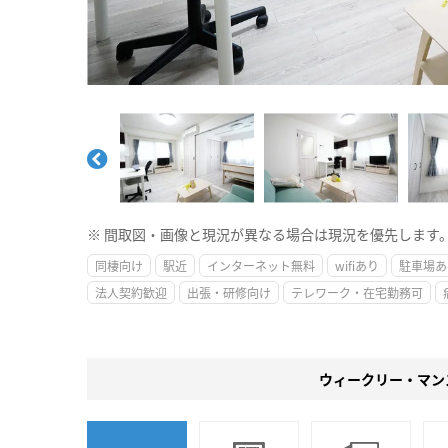
※ 間取図・画像と現況が異なる場合は現況を優先します
同棲向け
駅近
インターネット無料
wifiあり
駐車場あ
法人契約歓迎
出張・研修向け
テレワーク・在宅勤務可
ウィークリー・マン