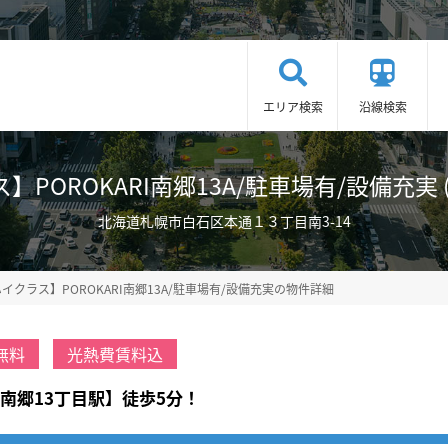
エリア検索
沿線検索
POROKARI南郷13A/駐車場有/設備充実 (No
北海道札幌市白石区本通１３丁目南3-14
イクラス】POROKARI南郷13A/駐車場有/設備充実の物件詳細
無料
光熱費賃料込
南郷13丁目駅】徒歩5分！