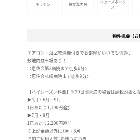
シューズボック
キッチン
独立洗面台
ス
物件概要（お問
エアコン・浴室乾燥機付きでお部屋がいつでも快適♪
敷地内駐車場あり！
〈恵佑会第2病院まで徒歩6分〉
〈恵佑会札幌病院まで徒歩9分〉
【ハイシーズン料金】※30日間未満の場合は課税対象と
▶4月・6月・9月
1日あたり1,100円追加
▶7月・8月
1日あたり2,200円追加
※上記金額以外に7月・8月
追加ご利用人数1名様つにつき