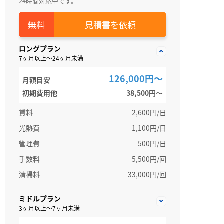
24時間対応中です。
見積書を依頼
ロングプラン
7ヶ月以上～24ヶ月未満
126,000円～
月額目安
初期費用他
38,500円〜
賃料
2,600円/日
光熱費
1,100円/日
管理費
500円/日
手数料
5,500円/回
清掃料
33,000円/回
ミドルプラン
3ヶ月以上～7ヶ月未満