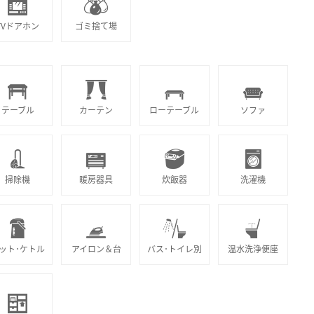
TVドアホン
ゴミ捨て場
テーブル
カーテン
ローテーブル
ソファ
掃除機
暖房器具
炊飯器
洗濯機
ット･ケトル
アイロン＆台
バス･トイレ別
温水洗浄便座