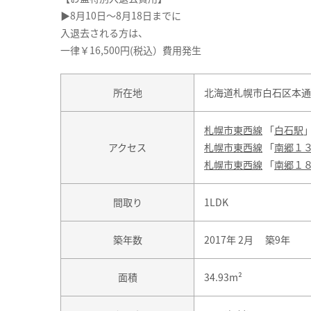
▶8月10日～8月18日までに
入退去される方は、
一律￥16,500円(税込）費用発生
所在地
北海道札幌市白石区本通１
札幌市東西線
「
白石駅
」
アクセス
札幌市東西線
「
南郷１
札幌市東西線
「
南郷１
間取り
1LDK
築年数
2017年 2月 築9年
面積
34.93m²