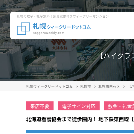
札幌の敷金・礼金無料！家具家電付きウィークリーマンション
【ハイクラス】
札幌ウィークリードットコム
札幌市
札幌市白石区
【ハ
来店不要
電子サイン対応
敷金・礼金
北海道看護協会まで徒歩圏内！ 地下鉄東西線【