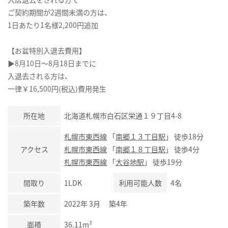
ご契約期間が2週間未満の方は、
1日あたり1名様2,200円追加
【お盆特別入退去費用】
▶8月10日～8月18日までに
入退去される方は、
一律￥16,500円(税込)費用発生
所在地
北海道札幌市白石区栄通１９丁目4-8
札幌市東西線
「
南郷１３丁目駅
」 徒歩18分
アクセス
札幌市東西線
「
南郷１８丁目駅
」 徒歩4分
札幌市東西線
「
大谷地駅
」 徒歩19分
間取り
1LDK
利用可能人数
4名
築年数
2022年 3月 築4年
面積
36.11m²