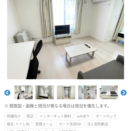
※ 間取図・画像と現況が異なる場合は現況を優先します。
同棲向け
駅近
インターネット無料
wifiあり
オートロック
風呂･トイレ別
禁煙ルーム
カード決済OK
法人契約歓迎