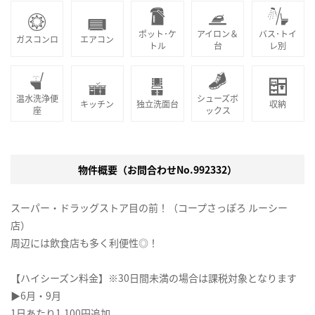
ポット･ケ
アイロン＆
バス･トイ
ガスコンロ
エアコン
トル
台
レ別
温水洗浄便
シューズボ
キッチン
独立洗面台
収納
座
ックス
物件概要（お問合わせNo.992332）
スーパー・ドラッグストア目の前！（コープさっぽろ ルーシー
店）
周辺には飲食店も多く利便性◎！
【ハイシーズン料金】※30日間未満の場合は課税対象となります
▶6月・9月
1日あたり1,100円追加