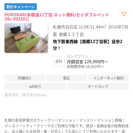
割引キャンペーン
POROKARI本郷通12丁目/ネット無料/セミダブルベッド
(No.992281)
お気
に入
札幌市白石区
1LDK
31.44m²
2016年7月
り登
録
築
南郷１３丁目
地下鉄東西線【南郷13丁目駅】徒歩2
分！
ロングプラン
月額目安 129,000円～
賃料
初期費用他 38,500円～
同棲向け
駅近
インターネット無料
wifiあり
オートロック
運営会社：
株式会社Nexus
札幌の家具家電付きウィークリーマンション・マンスリーマンション情報！
マンスリー＋ウィークリーでのご利用も可能です。連泊・長期出張の経費削減
に、法人様にも大好評！寮・社宅としても安心してご利用いただけます！家