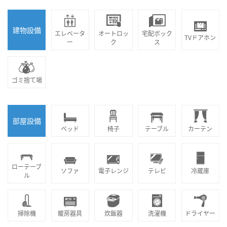
建物設備
エレベータ
オートロッ
宅配ボック
TVドアホン
ー
ク
ス
ゴミ捨て場
部屋設備
ベッド
椅子
テーブル
カーテン
ローテーブ
ソファ
電子レンジ
テレビ
冷蔵庫
ル
掃除機
暖房器具
炊飯器
洗濯機
ドライヤー