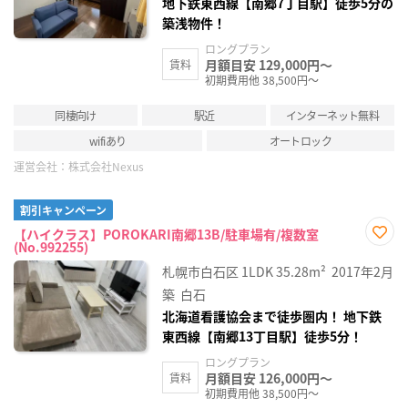
地下鉄東西線【南郷7丁目駅】徒歩5分の
築浅物件！
ロングプラン
月額目安 129,000円～
賃料
初期費用他 38,500円～
同棲向け
駅近
インターネット無料
wifiあり
オートロック
運営会社：
株式会社Nexus
割引キャンペーン
【ハイクラス】POROKARI南郷13B/駐車場有/複数室
(No.992255)
お気
に入
札幌市白石区
1LDK
35.28m²
2017年2月
り登
録
築
白石
北海道看護協会まで徒歩圏内！ 地下鉄
東西線【南郷13丁目駅】徒歩5分！
ロングプラン
月額目安 126,000円～
賃料
初期費用他 38,500円～