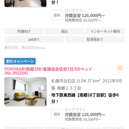
分！
ロングプラン
月額目安 126,000円～
賃料
初期費用他 38,500円～
同棲向け
駅近
インターネット無料
wifiあり
駐車場あり
運営会社：
株式会社Nexus
割引キャンペーン
POROKARI南郷18B/看護協会徒歩7分/SDベッド
(No.992204)
お気
に入
札幌市白石区
1LDK
37.6m²
2012年9月
り登
録
築
南郷１３丁目
地下鉄東西線【南郷18丁目駅】徒歩6
分！
ロングプラン
月額目安 126,000円～
賃料
初期費用他 38,500円～