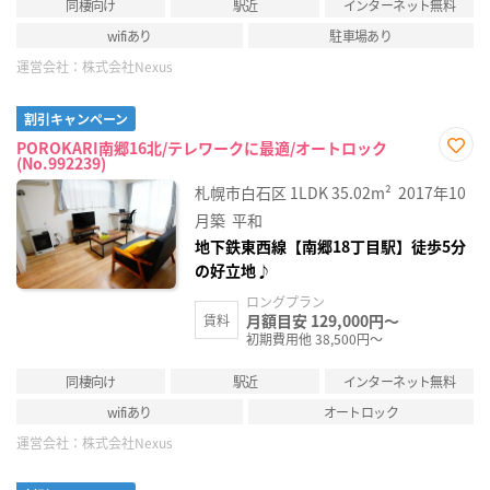
同棲向け
駅近
インターネット無料
wifiあり
駐車場あり
運営会社：
株式会社Nexus
割引キャンペーン
POROKARI南郷16北/テレワークに最適/オートロック
(No.992239)
お気
に入
札幌市白石区
1LDK
35.02m²
2017年10
り登
録
月築
平和
地下鉄東西線【南郷18丁目駅】徒歩5分
の好立地♪
ロングプラン
月額目安 129,000円～
賃料
初期費用他 38,500円～
同棲向け
駅近
インターネット無料
wifiあり
オートロック
運営会社：
株式会社Nexus