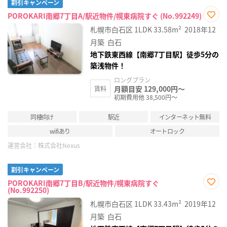
割引キャンペーン
POROKARI南郷7丁目A/駅近物件/幌東病院すぐ (No.992249)
お気
札幌市白石区
1LDK
33.58m²
2018年12
に入
り登
月築
白石
録
地下鉄東西線【南郷7丁目駅】徒歩5分の
築浅物件！
ロングプラン
月額目安 129,000円～
賃料
初期費用他 38,500円～
同棲向け
駅近
インターネット無料
wifiあり
オートロック
運営会社：
株式会社Nexus
割引キャンペーン
POROKARI南郷7丁目B/駅近物件/幌東病院すぐ
(No.992250)
お気
に入
札幌市白石区
1LDK
33.43m²
2019年12
り登
録
月築
白石