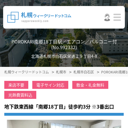
POROKARI南郷18丁目駅／エアコン／バルコニー付
(No.992332)
北海道札幌市白石区栄通１９丁目4-8
札幌ウィークリードットコム
札幌市
札幌市白石区
POROKARI
来店不要
電子サイン対応
敷金・礼金無料
光熱費賃料込
地下鉄東西線「南郷18丁目」徒歩約3分 ※3番出口