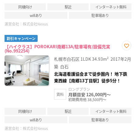
同棲向け
駅近
インターネット無料
wifiあり
駐車場あり
運営会社：
株式会社Nexus
割引キャンペーン
【ハイクラス】POROKARI南郷13A/駐車場有/設備充実
(No.992254)
お気
に入
札幌市白石区
1LDK
34.93m²
2017年2月
り登
録
築
白石
北海道看護協会まで徒歩圏内！ 地下鉄
東西線【南郷13丁目駅】徒歩5分！
ロングプラン
月額目安 126,000円～
賃料
初期費用他 38,500円～
同棲向け
駅近
インターネット無料
wifiあり
駐車場あり
運営会社：
株式会社Nexus