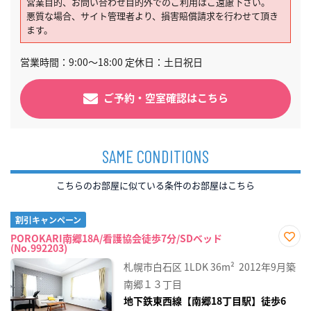
営業目的、お問い合わせ目的外でのご利用はご遠慮下さい。
悪質な場合、サイト管理者より、損害賠償請求を行わせて頂き
ます。
営業時間：9:00～18:00 定休日：土日祝日
ご予約・空室確認はこちら
SAME CONDITIONS
こちらのお部屋に似ている条件のお部屋はこちら
割引キャンペーン
POROKARI南郷18A/看護協会徒歩7分/SDベッド
(No.992203)
お気
に入
札幌市白石区
1LDK
36m²
2012年9月築
り登
録
南郷１３丁目
地下鉄東西線【南郷18丁目駅】徒歩6