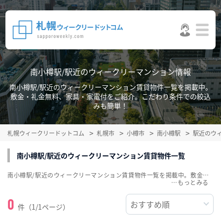
南小樽駅/駅近のウィークリーマンション情報
南小樽駅/駅近のウィークリーマンション賃貸物件一覧を掲載中。
敷金・礼金無料、家具・家電付をご紹介。こだわり条件での絞込
みも簡単！
札幌ウィークリードットコム
札幌市
小樽市
南小樽駅
駅近のウ
南小樽駅/駅近のウィークリーマンション賃貸物件一覧
南小樽駅/駅近のウィークリーマンション賃貸物件一覧を掲載中。敷金・礼金無料、家具・家電付をご紹介。こだわり条件での絞込みも簡単！
…
0
件（1/1ページ）