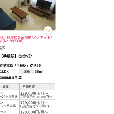
お気
ARI手稲渓仁会病院前/メゾネット/
に入
(No.992336)
り登
録
稲区
【手稲駅】徒歩5分！
函館本線「手稲駅」徒歩5分
1LDK
36m²
面積
2009年 9月 築
・期間
月額目安
129,000
円/月～
ラン
～24ヶ月未満
初期費用他 38,500円～
129,000
円/月～
ラン
～7ヶ月未満
初期費用他 33,000円～
129,000
円/月～
プラン