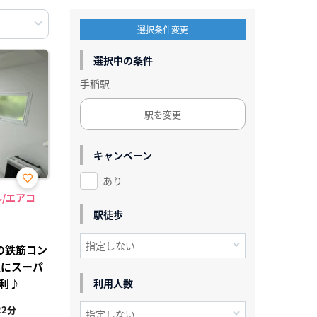
選択条件変更
選択中の条件
手稲駅
駅を変更
キャンペーン
あり
お気
ル/エアコ
に入
り登
駅徒歩
録
の鉄筋コン
辺にスーパ
利♪
利用人数
2分