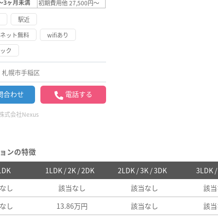
～3ヶ月未満
初期費用他 27,500円～
け
駅近
ーネット無料
wifiあり
ロック
札幌市手稲区
問合わせ
電話する
株式会社Nexus
ョンの特徴
 1DK
1LDK / 2K / 2DK
2LDK / 3K / 3DK
3LDK 
なし
該当なし
該当なし
該当
なし
13.86万円
該当なし
該当