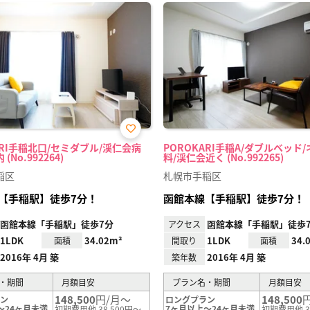
お気
ARI手稲北口/セミダブル/渓仁会病
POROKARI手稲A/ダブルベッド
に入
(No.992264)
料/渓仁会近く (No.992265)
り登
録
稲区
札幌市手稲区
【手稲駅】徒歩7分！
函館本線【手稲駅】徒歩7分！
函館本線「手稲駅」徒歩7分
函館本線「手稲駅」徒歩
アクセス
1LDK
34.02m²
1LDK
34.
面積
間取り
面積
2016年 4月 築
2016年 4月 築
築年数
・期間
月額目安
プラン名・期間
月額目安
148,500
円/月～
148,500
ラン
ロングプラン
～24ヶ月未満
7ヶ月以上～24ヶ月未満
初期費用他 38,500円～
初期費用他 3