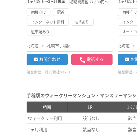
1ヶ月以上～3ヶ月未満
1ヶ月以上
初期費用他 27,500円～
同棲向け
駅近
同棲向
インターネット無料
wifiあり
インタ
駐車場あり
オート
北海道
札幌市手稲区
北海道
お問合わせ
電話する
お
運営会社：
株式会社Nexus
運営会社：
手稲駅のウィークリーマンション・マンスリーマンシ
期間
1R
1K /
ウィークリー利用
該当なし
該当
1ヶ月利用
該当なし
該当