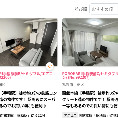
並び順
お気
ARI手稲駅前B/セミダブル/エアコ
POROKARI手稲駅前C/セミダブ
に入
92206)
ン/ (No.992207)
り登
録
稲区
札幌市手稲区
【手稲駅】徒歩約3分の鉄筋コン
函館本線【手稲駅】徒歩約3分
造の物件です！ 駅周辺にスーパ
クリート造の物件です！ 駅周
るのでお買い物にも便利♪
ー等もあるのでお買い物にも便
函館本線「稲穂駅」徒歩22分
函館本線「稲穂駅」徒歩2
アクセス