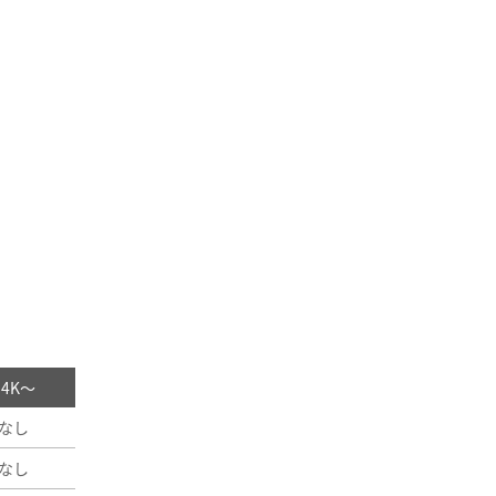
/ 4K～
なし
なし