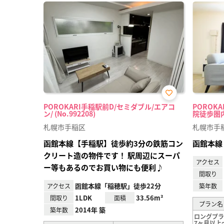
お気
POROKARI手稲駅前D/セミダブル/エアコ
POROK
に入
ン/ (No.992208)
院徒歩圏内 
り登
録
札幌市手稲区
札幌市手
函館本線【手稲駅】徒歩約3分の鉄筋コン
函館本線
クリート造の物件です！ 駅周辺にスーパ
アクセス
ー等もあるのでお買い物にも便利♪
間取り
函館本線「稲穂駅」徒歩22分
アクセス
築年数
1LDK
33.56m²
間取り
面積
プラン名
2014年 築
築年数
ロングプ
7ヶ月以上