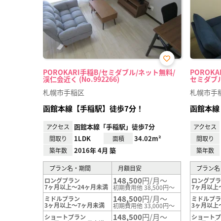
お気
POROKARI手稲B/セミダブル/ネット無料/
POROK
に入
渓仁会近く (No.992266)
セミダブル 
り登
録
札幌市手稲区
札幌市手
函館本線【手稲駅】徒歩7分！
函館本線
函館本線「手稲駅」徒歩7分
アクセス
アクセス
1LDK
34.02m²
間取り
面積
間取り
2016年 4月 築
築年数
築年数
プラン名・期間
月額目安
プラン名
148,500
円/月～
ロングプラン
ロングプ
7ヶ月以上～24ヶ月未満
7ヶ月以上
初期費用他 38,500円～
148,500
円/月～
ミドルプラン
ミドルプ
3ヶ月以上～7ヶ月未満
3ヶ月以上
初期費用他 33,000円～
148,500
円/月～
ショートプラン
ショート