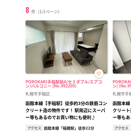
8
件（1/1ページ）
お気
POROKARI手稲駅前A/セミダブル/エアコ
POROK
に入
ン/バルコニー (No.992205)
ン/ (No.9
り登
録
札幌市手稲区
札幌市手
函館本線【手稲駅】徒歩約3分の鉄筋コン
函館本線
クリート造の物件です！ 駅周辺にスーパ
クリート
ー等もあるのでお買い物にも便利♪
ー等もあ
函館本線「稲穂駅」徒歩22分
アクセス
アクセス