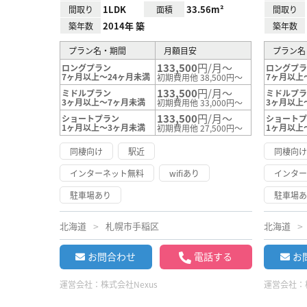
1LDK
33.56m²
間取り
面積
間取り
2014年 築
築年数
築年数
プラン名・期間
月額目安
プラン名
133,500
円/月～
ロングプラン
ロングプ
7ヶ月以上～24ヶ月未満
7ヶ月以上
初期費用他 38,500円～
133,500
円/月～
ミドルプラン
ミドルプ
3ヶ月以上～7ヶ月未満
3ヶ月以上
初期費用他 33,000円～
133,500
円/月～
ショートプラン
ショート
1ヶ月以上～3ヶ月未満
1ヶ月以上
初期費用他 27,500円～
同棲向け
駅近
同棲向
インターネット無料
wifiあり
インタ
駐車場あり
駐車場
北海道
札幌市手稲区
北海道
お問合わせ
電話する
お
運営会社：
株式会社Nexus
運営会社：