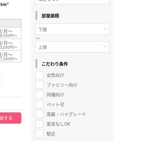
56m²
部屋面積
円/月～
8,500円～
～
円/月～
3,000円～
円/月～
7,500円～
こだわり条件
女性向け
ファミリー向け
同棲向け
ペット可
高級・ハイグレード
話する
家具なしOK
駅近