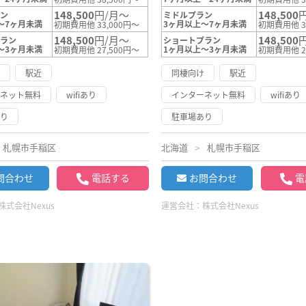
148,500
円/月～
148,500
ラン
ミドルプラン
～7ヶ月未満
3ヶ月以上～7ヶ月未満
初期費用他 33,000円～
初期費用他 3
148,500
円/月～
148,500
プラン
ショートプラン
～3ヶ月未満
1ヶ月以上～3ヶ月未満
初期費用他 27,500円～
初期費用他 2
け
駅近
同棲向け
駅近
ーネット無料
wifiあり
インターネット無料
wifiあり
あり
駐車場あり
札幌市手稲区
北海道
札幌市手稲区
問合わせ
電話する
お問合わせ
電
株式会社Nexus
運営会社：
株式会社Nexus