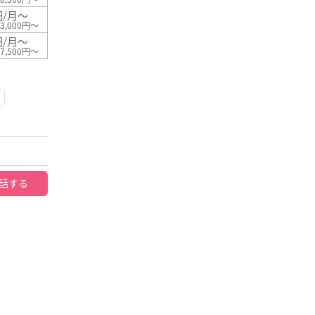
円/月～
3,000円～
円/月～
7,500円～
話する