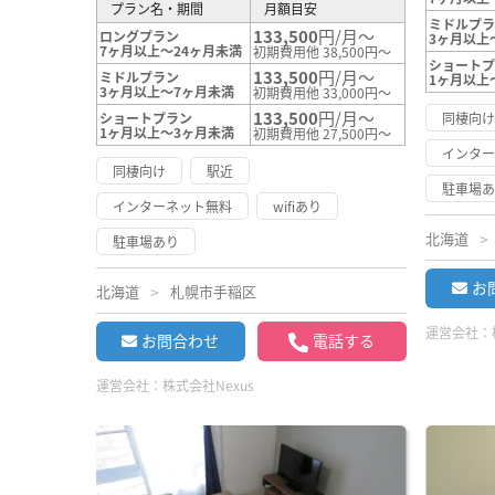
プラン名・期間
月額目安
ミドルプ
133,500
円/月～
ロングプラン
3ヶ月以上
7ヶ月以上～24ヶ月未満
初期費用他 38,500円～
ショート
133,500
円/月～
ミドルプラン
1ヶ月以上
3ヶ月以上～7ヶ月未満
初期費用他 33,000円～
133,500
円/月～
ショートプラン
同棲向
1ヶ月以上～3ヶ月未満
初期費用他 27,500円～
インタ
同棲向け
駅近
駐車場
インターネット無料
wifiあり
北海道
駐車場あり
お
北海道
札幌市手稲区
運営会社：
お問合わせ
電話する
運営会社：
株式会社Nexus