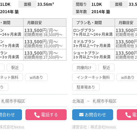
1LDK
33.56m²
1LDK
33.
面積
間取り
面積
2014年 築
2014年 築
築年数
・期間
月額目安
プラン名・期間
月額目安
133,500
円/月～
133,500
ラン
ロングプラン
～24ヶ月未満
7ヶ月以上～24ヶ月未満
初期費用他 38,500円～
初期費用他 3
133,500
円/月～
133,500
ラン
ミドルプラン
～7ヶ月未満
3ヶ月以上～7ヶ月未満
初期費用他 33,000円～
初期費用他 3
133,500
円/月～
133,500
プラン
ショートプラン
～3ヶ月未満
1ヶ月以上～3ヶ月未満
初期費用他 27,500円～
初期費用他 2
け
駅近
同棲向け
駅近
ーネット無料
wifiあり
インターネット無料
wifiあり
あり
駐車場あり
札幌市手稲区
北海道
札幌市手稲区
問合わせ
電話する
お問合わせ
電
株式会社Nexus
運営会社：
株式会社Nexus