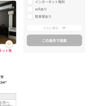
インターネット無料
wifiあり
駐車場あり
さらに表示
お気
/ネット無
に入
り登
録
7分
02m²
円/月～
8,500円～