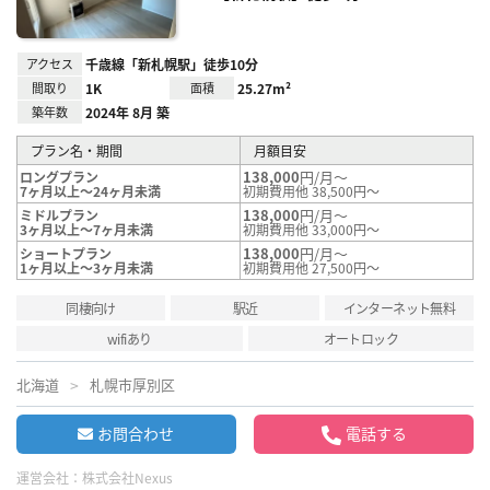
アクセス
千歳線「新札幌駅」徒歩10分
間取り
1K
面積
25.27m²
築年数
2024年 8月 築
プラン名・期間
月額目安
138,000
円/月～
ロングプラン
7ヶ月以上～24ヶ月未満
初期費用他 38,500円～
138,000
円/月～
ミドルプラン
3ヶ月以上～7ヶ月未満
初期費用他 33,000円～
138,000
円/月～
ショートプラン
1ヶ月以上～3ヶ月未満
初期費用他 27,500円～
同棲向け
駅近
インターネット無料
wifiあり
オートロック
北海道
札幌市厚別区
お問合わせ
電話する
運営会社：
株式会社Nexus