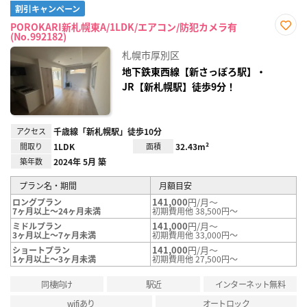
割引キャンペーン
POROKARI新札幌東A/1LDK/エアコン/防犯カメラ有
(No.992182)
お気
に入
札幌市厚別区
り登
録
地下鉄東西線【新さっぽろ駅】・
JR【新札幌駅】徒歩9分！
アクセス
千歳線「新札幌駅」徒歩10分
間取り
1LDK
面積
32.43m²
築年数
2024年 5月 築
プラン名・期間
月額目安
141,000
円/月～
ロングプラン
7ヶ月以上～24ヶ月未満
初期費用他 38,500円～
141,000
円/月～
ミドルプラン
3ヶ月以上～7ヶ月未満
初期費用他 33,000円～
141,000
円/月～
ショートプラン
1ヶ月以上～3ヶ月未満
初期費用他 27,500円～
同棲向け
駅近
インターネット無料
wifiあり
オートロック