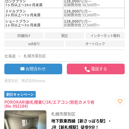
138,000
円/月～
ロングプラン
7ヶ月以上～24ヶ月未満
初期費用他 38,500円～
138,000
円/月～
ミドルプラン
3ヶ月以上～7ヶ月未満
初期費用他 33,000円～
138,000
円/月～
ショートプラン
1ヶ月以上～3ヶ月未満
初期費用他 27,500円～
同棲向け
駅近
インターネット無料
wifiあり
オートロック
北海道
札幌市厚別区
お問合わせ
電話する
運営会社：
株式会社Nexus
割引キャンペーン
POROKARI新札幌東C/1K/エアコン/防犯カメラ有
(No.992184)
お気
に入
札幌市厚別区
り登
録
地下鉄東西線【新さっぽろ駅】・
JR【新札幌駅】徒歩9分！