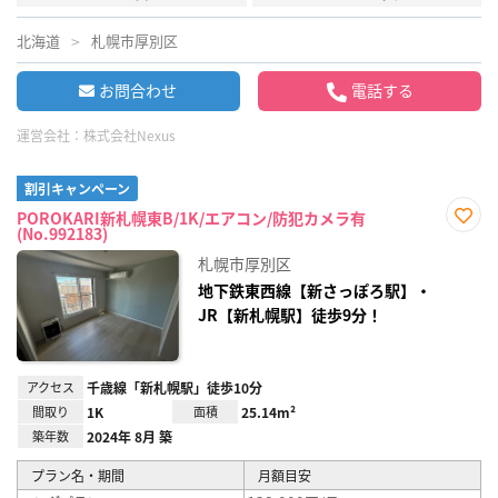
北海道
札幌市厚別区
お問合わせ
電話する
運営会社：
株式会社Nexus
割引キャンペーン
POROKARI新札幌東B/1K/エアコン/防犯カメラ有
(No.992183)
お気
に入
札幌市厚別区
り登
録
地下鉄東西線【新さっぽろ駅】・
JR【新札幌駅】徒歩9分！
アクセス
千歳線「新札幌駅」徒歩10分
間取り
1K
面積
25.14m²
築年数
2024年 8月 築
プラン名・期間
月額目安