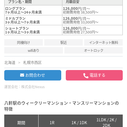
プラン名・期間
月額目安
126,000
円/月～
ロングプラン
7ヶ月以上～24ヶ月未満
初期費用他 38,500円～
126,000
円/月～
ミドルプラン
3ヶ月以上～7ヶ月未満
初期費用他 33,000円～
126,000
円/月～
ショートプラン
1ヶ月以上～3ヶ月未満
初期費用他 27,500円～
同棲向け
駅近
インターネット無料
wifiあり
オートロック
北海道
札幌市西区
お問合わせ
電話する
運営会社：
株式会社Nexus
八軒駅のウィークリーマンション・マンスリーマンションの
特徴
1LDK / 2K /
2
期間
1R
1K / 1DK
2DK