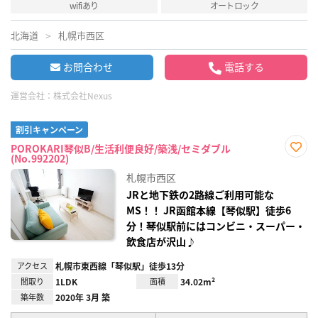
wifiあり
オートロック
北海道
札幌市西区
お問合わせ
電話する
運営会社：
株式会社Nexus
割引キャンペーン
POROKARI琴似B/生活利便良好/築浅/セミダブル
(No.992202)
お気
に入
札幌市西区
り登
録
JRと地下鉄の2路線ご利用可能な
MS！！ JR函館本線【琴似駅】徒歩6
分！琴似駅前にはコンビニ・スーパー・
飲食店が沢山♪
アクセス
札幌市東西線「琴似駅」徒歩13分
間取り
1LDK
面積
34.02m²
築年数
2020年 3月 築