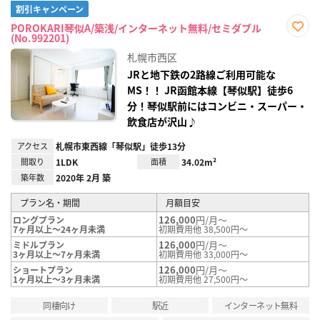
割引キャンペーン
POROKARI琴似A/築浅/インターネット無料/セミダブル
(No.992201)
お気
に入
札幌市西区
り登
録
JRと地下鉄の2路線ご利用可能な
MS！！ JR函館本線【琴似駅】徒歩6
分！琴似駅前にはコンビニ・スーパー・
飲食店が沢山♪
アクセス
札幌市東西線「琴似駅」徒歩13分
間取り
1LDK
面積
34.02m²
築年数
2020年 2月 築
プラン名・期間
月額目安
126,000
円/月～
ロングプラン
7ヶ月以上～24ヶ月未満
初期費用他 38,500円～
126,000
円/月～
ミドルプラン
3ヶ月以上～7ヶ月未満
初期費用他 33,000円～
126,000
円/月～
ショートプラン
1ヶ月以上～3ヶ月未満
初期費用他 27,500円～
同棲向け
駅近
インターネット無料