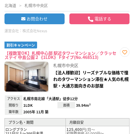
北海道
札幌市中央区
お問合わせ
電話する
運営会社：
株式会社Nexus
割引キャンペーン
【複数室OK】札幌中心部 駅近タワーマンション／クラッセ
ステイ 中島公園２《1LDK》 Fタイプ(No.468513)
お気
に入
札幌市中央区
り登
録
【法人様歓迎】リーズナブルな価格で憧
れのタワーマンション滞在★人気の札幌
駅・大通方面向きのお部屋
アクセス
札幌市南北線「大通駅」徒歩12分
間取り
1LDK
面積
39.94m²
築年数
2005年 11月 築
プラン名・期間
月額目安
125,400
円/月～
ロングプラン
211日以上～366日未満
初期費用他 40,000円～