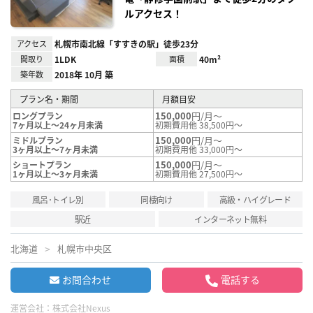
ルアクセス！
アクセス
札幌市南北線「すすきの駅」徒歩23分
間取り
1LDK
面積
40m²
築年数
2018年 10月 築
プラン名・期間
月額目安
150,000
円/月～
ロングプラン
7ヶ月以上～24ヶ月未満
初期費用他 38,500円～
150,000
円/月～
ミドルプラン
3ヶ月以上～7ヶ月未満
初期費用他 33,000円～
150,000
円/月～
ショートプラン
1ヶ月以上～3ヶ月未満
初期費用他 27,500円～
風呂･トイレ別
同棲向け
高級・ハイグレード
駅近
インターネット無料
北海道
札幌市中央区
お問合わせ
電話する
運営会社：
株式会社Nexus