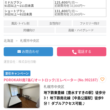
125,400
円/月～
ミドルプラン
91日以上～211日未満
初期費用他 33,000円～
131,400
円/月～
ショートプラン
30日以上～91日未満
初期費用他 20,000円～
風呂･トイレ別
女性向け
ファミリー向け
同棲向け
高級・ハイグレード
北海道
札幌市中央区
お問合わせ
電話する
運営会社：
株式会社日動
割引キャンペーン
POROKARI南7条C/オートロック/エレベーター (No.992187)
お気
札幌市中央区
に入
り登
地下鉄東豊線【豊水すすきの駅】徒歩分
録
3！ 地下鉄南北線【中島公園駅】徒歩9
分！ ダブルアクセス可能♪