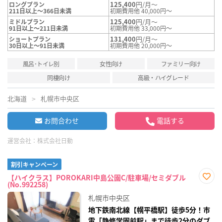
125,400
円/月～
ロングプラン
211日以上～366日未満
初期費用他 40,000円～
125,400
円/月～
ミドルプラン
91日以上～211日未満
初期費用他 33,000円～
131,400
円/月～
ショートプラン
30日以上～91日未満
初期費用他 20,000円～
風呂･トイレ別
女性向け
ファミリー向け
同棲向け
高級・ハイグレード
北海道
札幌市中央区
お問合わせ
電話する
運営会社：
株式会社日動
割引キャンペーン
【ハイクラス】POROKARI中島公園C/駐車場/セミダブル
(No.992258)
お気
に入
札幌市中央区
り登
録
地下鉄南北線【幌平橋駅】徒歩5分！市
電「静修学園前駅」まで徒歩2分のダブ