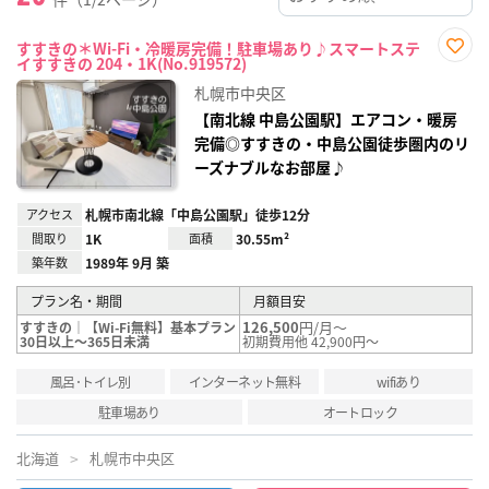
すすきの＊Wi-Fi・冷暖房完備！駐車場あり♪スマートステ
イすすきの 204・1K(No.919572)
お気
に入
札幌市中央区
り登
録
【南北線 中島公園駅】エアコン・暖房
完備◎すすきの・中島公園徒歩圏内のリ
ーズナブルなお部屋♪
アクセス
札幌市南北線「中島公園駅」徒歩12分
間取り
1K
面積
30.55m²
築年数
1989年 9月 築
プラン名・期間
月額目安
126,500
円/月～
すすきの｜【Wi-Fi無料】基本プラン
30日以上～365日未満
初期費用他 42,900円～
風呂･トイレ別
インターネット無料
wifiあり
駐車場あり
オートロック
北海道
札幌市中央区