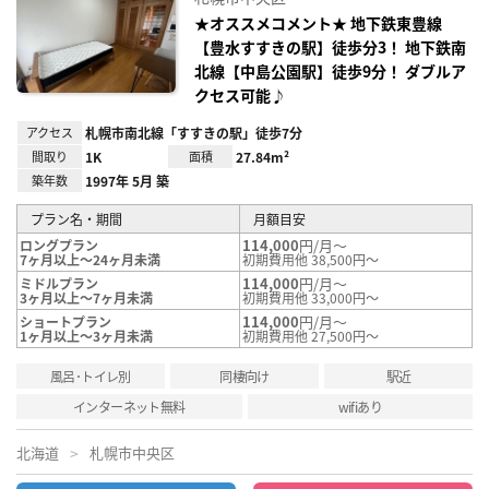
り登
録
★オススメコメント★ 地下鉄東豊線
【豊水すすきの駅】徒歩分3！ 地下鉄南
北線【中島公園駅】徒歩9分！ ダブルア
クセス可能♪
アクセス
札幌市南北線「すすきの駅」徒歩7分
間取り
1K
面積
27.84m²
築年数
1997年 5月 築
プラン名・期間
月額目安
114,000
円/月～
ロングプラン
7ヶ月以上～24ヶ月未満
初期費用他 38,500円～
114,000
円/月～
ミドルプラン
3ヶ月以上～7ヶ月未満
初期費用他 33,000円～
114,000
円/月～
ショートプラン
1ヶ月以上～3ヶ月未満
初期費用他 27,500円～
風呂･トイレ別
同棲向け
駅近
インターネット無料
wifiあり
北海道
札幌市中央区