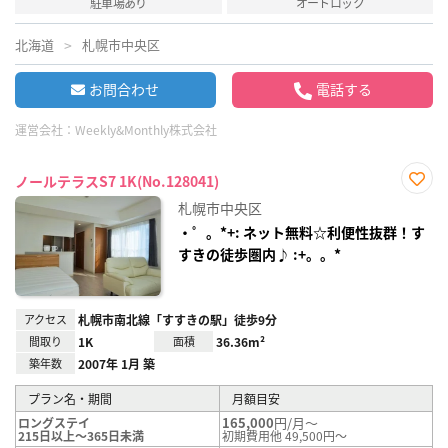
駐車場あり
オートロック
北海道
札幌市中央区
お問合わせ
電話する
運営会社：
Weekly&Monthly株式会社
ノールテラスS7 1K(No.128041)
お気
札幌市中央区
に入
り登
・゜。*+: ネット無料☆利便性抜群！す
録
すきの徒歩圏内♪ :+。。*
アクセス
札幌市南北線「すすきの駅」徒歩9分
間取り
1K
面積
36.36m²
築年数
2007年 1月 築
プラン名・期間
月額目安
165,000
円/月～
ロングステイ
215日以上～365日未満
初期費用他 49,500円～