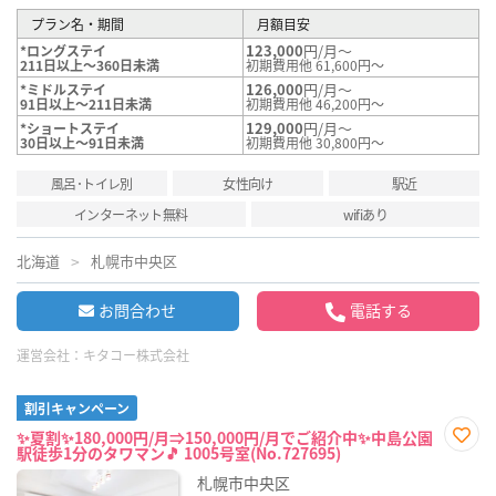
プラン名・期間
月額目安
123,000
円/月～
*ロングステイ
211日以上～360日未満
初期費用他 61,600円～
126,000
円/月～
*ミドルステイ
91日以上～211日未満
初期費用他 46,200円～
129,000
円/月～
*ショートステイ
30日以上～91日未満
初期費用他 30,800円～
風呂･トイレ別
女性向け
駅近
インターネット無料
wifiあり
北海道
札幌市中央区
お問合わせ
電話する
運営会社：
キタコー株式会社
割引キャンペーン
✨夏割✨180,000円/月⇒150,000円/月でご紹介中✨中島公園
駅徒歩1分のタワマン🎵 1005号室(No.727695)
お気
に入
札幌市中央区
り登