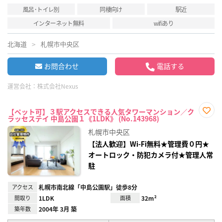
風呂･トイレ別
同棲向け
駅近
インターネット無料
wifiあり
北海道
札幌市中央区
お問合わせ
電話する
運営会社：
株式会社Nexus
【ペット可】３駅アクセスできる人気タワーマンション／ク
ラッセステイ 中島公園１《1LDK》 (No.143968)
お気
に入
札幌市中央区
り登
録
【法人歓迎】Wi-Fi無料★管理費０円★
オートロック・防犯カメラ付★管理人常
駐
アクセス
札幌市南北線「中島公園駅」徒歩8分
間取り
1LDK
面積
32m²
築年数
2004年 3月 築