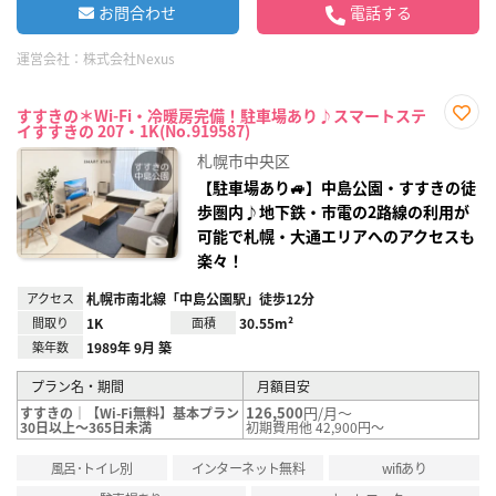
お問合わせ
電話する
運営会社：
株式会社Nexus
すすきの＊Wi-Fi・冷暖房完備！駐車場あり♪スマートステ
イすすきの 207・1K(No.919587)
お気
に入
札幌市中央区
り登
録
【駐車場あり🚙】中島公園・すすきの徒
歩圏内♪地下鉄・市電の2路線の利用が
可能で札幌・大通エリアへのアクセスも
楽々！
アクセス
札幌市南北線「中島公園駅」徒歩12分
間取り
1K
面積
30.55m²
築年数
1989年 9月 築
プラン名・期間
月額目安
126,500
円/月～
すすきの｜【Wi-Fi無料】基本プラン
30日以上～365日未満
初期費用他 42,900円～
風呂･トイレ別
インターネット無料
wifiあり