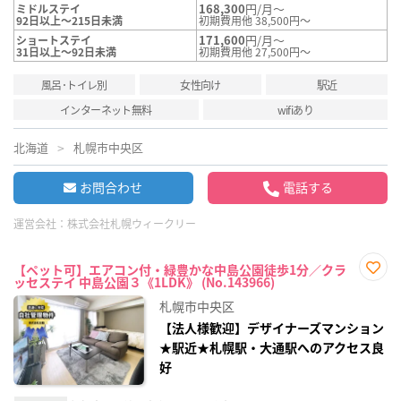
168,300
円/月～
ミドルステイ
92日以上～215日未満
初期費用他 38,500円～
171,600
円/月～
ショートステイ
31日以上～92日未満
初期費用他 27,500円～
風呂･トイレ別
女性向け
駅近
インターネット無料
wifiあり
北海道
札幌市中央区
お問合わせ
電話する
運営会社：
株式会社札幌ウィークリー
【ペット可】エアコン付・緑豊かな中島公園徒歩1分／クラ
ッセステイ 中島公園３《1LDK》 (No.143966)
お気
に入
札幌市中央区
り登
録
【法人様歓迎】デザイナーズマンション
★駅近★札幌駅・大通駅へのアクセス良
好