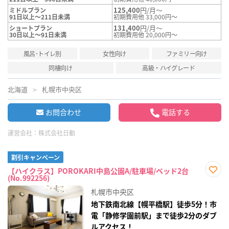
125,400
円/月～
ミドルプラン
91日以上～211日未満
初期費用他 33,000円～
131,400
円/月～
ショートプラン
30日以上～91日未満
初期費用他 20,000円～
風呂･トイレ別
女性向け
ファミリー向け
同棲向け
高級・ハイグレード
北海道
札幌市中央区
お問合わせ
電話する
運営会社：
株式会社日動
割引キャンペーン
【ハイクラス】POROKARI中島公園A/駐車場/ベッド2台
(No.992256)
お気
に入
札幌市中央区
り登
録
地下鉄南北線【幌平橋駅】徒歩5分！市
電「静修学園前駅」まで徒歩2分のダブ
ルアクセス！