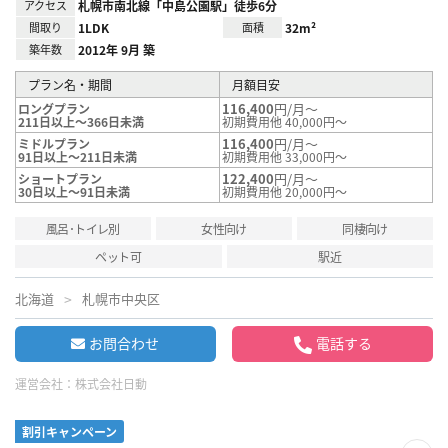
アクセス
札幌市南北線「中島公園駅」徒歩6分
間取り
1LDK
面積
32m²
築年数
2012年 9月 築
プラン名・期間
月額目安
116,400
円/月～
ロングプラン
211日以上～366日未満
初期費用他 40,000円～
116,400
円/月～
ミドルプラン
91日以上～211日未満
初期費用他 33,000円～
122,400
円/月～
ショートプラン
30日以上～91日未満
初期費用他 20,000円～
風呂･トイレ別
女性向け
同棲向け
ペット可
駅近
北海道
札幌市中央区
お問合わせ
電話する
運営会社：
株式会社日動
割引キャンペーン