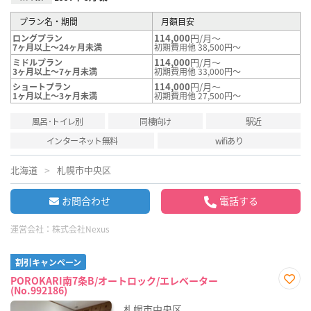
プラン名・期間
月額目安
114,000
円/月～
ロングプラン
7ヶ月以上～24ヶ月未満
初期費用他 38,500円～
114,000
円/月～
ミドルプラン
3ヶ月以上～7ヶ月未満
初期費用他 33,000円～
114,000
円/月～
ショートプラン
1ヶ月以上～3ヶ月未満
初期費用他 27,500円～
風呂･トイレ別
同棲向け
駅近
インターネット無料
wifiあり
北海道
札幌市中央区
お問合わせ
電話する
運営会社：
株式会社Nexus
割引キャンペーン
POROKARI南7条B/オートロック/エレベーター
(No.992186)
お気
に入
札幌市中央区