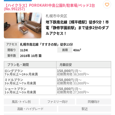
【ハイクラス】POROKARI中島公園B/駐車場/ベッド2台
(No.992257)
お気
に入
札幌市中央区
り登
録
地下鉄南北線【幌平橋駅】徒歩5分！市
電「静修学園前駅」まで徒歩2分のダブ
ルアクセス！
アクセス
札幌市南北線「すすきの駅」徒歩23分
間取り
1LDK
面積
40m²
築年数
2018年 10月 築
プラン名・期間
月額目安
150,000
円/月～
ロングプラン
7ヶ月以上～24ヶ月未満
初期費用他 38,500円～
150,000
円/月～
ミドルプラン
3ヶ月以上～7ヶ月未満
初期費用他 33,000円～
150,000
円/月～
ショートプラン
1ヶ月以上～3ヶ月未満
初期費用他 27,500円～
風呂･トイレ別
ファミリー向け
同棲向け
高級・ハイグレード
駅近