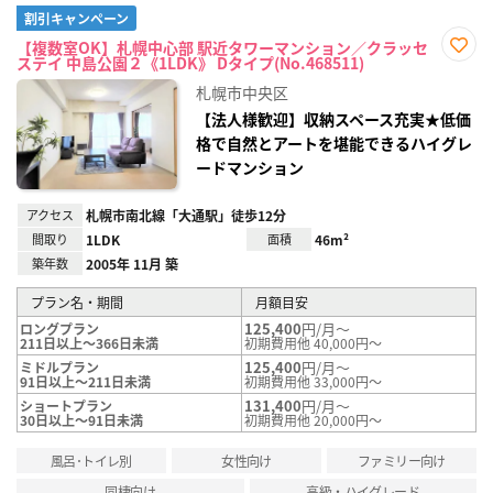
割引キャンペーン
【複数室OK】札幌中心部 駅近タワーマンション／クラッセ
ステイ 中島公園２《1LDK》 Dタイプ(No.468511)
お気
に入
札幌市中央区
り登
録
【法人様歓迎】収納スペース充実★低価
格で自然とアートを堪能できるハイグレ
ードマンション
アクセス
札幌市南北線「大通駅」徒歩12分
間取り
1LDK
面積
46m²
築年数
2005年 11月 築
プラン名・期間
月額目安
125,400
円/月～
ロングプラン
211日以上～366日未満
初期費用他 40,000円～
125,400
円/月～
ミドルプラン
91日以上～211日未満
初期費用他 33,000円～
131,400
円/月～
ショートプラン
30日以上～91日未満
初期費用他 20,000円～
風呂･トイレ別
女性向け
ファミリー向け
同棲向け
高級・ハイグレード