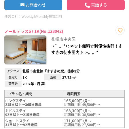
お問合わせ
電話する
運営会社：
Weekly&Monthly株式会社
ノールテラスS7 1K(No.128042)
お気
札幌市中央区
に入
り登
・゜。*+: ネット無料☆利便性抜群！す
録
すきの徒歩圏内♪ :+。。*
アクセス
札幌市南北線「すすきの駅」徒歩9分
間取り
1K
面積
37.75m²
築年数
2007年 1月 築
プラン名・期間
月額目安
165,000
円/月～
ロングステイ
215日以上～365日未満
初期費用他 49,500円～
168,300
円/月～
ミドルステイ
92日以上～215日未満
初期費用他 38,500円～
171,600
円/月～
ショートステイ
31日以上～92日未満
初期費用他 27,500円～