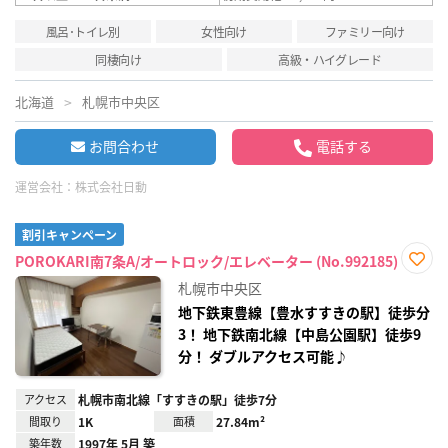
風呂･トイレ別
女性向け
ファミリー向け
同棲向け
高級・ハイグレード
北海道
札幌市中央区
お問合わせ
電話する
運営会社：
株式会社日動
割引キャンペーン
POROKARI南7条A/オートロック/エレベーター (No.992185)
お気
札幌市中央区
に入
り登
地下鉄東豊線【豊水すすきの駅】徒歩分
録
3！ 地下鉄南北線【中島公園駅】徒歩9
分！ ダブルアクセス可能♪
アクセス
札幌市南北線「すすきの駅」徒歩7分
間取り
1K
面積
27.84m²
築年数
1997年 5月 築