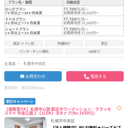
プラン名・期間
月額目安
77,700
円/月～
ロングプラン
7ヶ月以上～24ヶ月未満
初期費用他 38,500円～
77,700
円/月～
ミドルプラン
3ヶ月以上～7ヶ月未満
初期費用他 33,000円～
77,700
円/月～
ショートプラン
1ヶ月以上～3ヶ月未満
初期費用他 27,500円～
風呂･トイレ別
同棲向け
駅近
インターネット無料
wifiあり
北海道
札幌市中央区
お問合わせ
電話する
運営会社：
株式会社Nexus
割引キャンペーン
【複数室OK】札幌中心部 駅近タワーマンション／クラッセ
ステイ 中島公園２《1LDK》 Bタイプ(No.143951)
お気
に入
札幌市中央区
り登
録
【法人様歓迎】WI-FI無料★リーズナブ