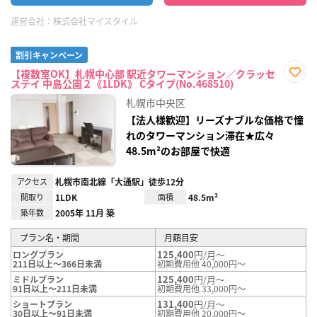
運営会社：
株式会社マイスタイル
割引キャンペーン
【複数室OK】札幌中心部 駅近タワーマンション／クラッセ
ステイ 中島公園２《1LDK》 Cタイプ(No.468510)
お気
に入
札幌市中央区
り登
録
【法人様歓迎】リーズナブルな価格で憧
れのタワーマンション滞在★広々
48.5m²のお部屋で快適
アクセス
札幌市南北線「大通駅」徒歩12分
間取り
1LDK
面積
48.5m²
築年数
2005年 11月 築
プラン名・期間
月額目安
125,400
円/月～
ロングプラン
211日以上～366日未満
初期費用他 40,000円～
125,400
円/月～
ミドルプラン
91日以上～211日未満
初期費用他 33,000円～
131,400
円/月～
ショートプラン
30日以上～91日未満
初期費用他 20,000円～