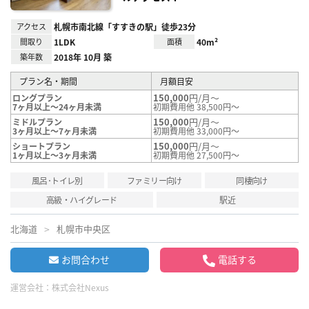
アクセス
札幌市南北線「すすきの駅」徒歩23分
間取り
1LDK
面積
40m²
築年数
2018年 10月 築
プラン名・期間
月額目安
150,000
円/月～
ロングプラン
7ヶ月以上～24ヶ月未満
初期費用他 38,500円～
150,000
円/月～
ミドルプラン
3ヶ月以上～7ヶ月未満
初期費用他 33,000円～
150,000
円/月～
ショートプラン
1ヶ月以上～3ヶ月未満
初期費用他 27,500円～
風呂･トイレ別
ファミリー向け
同棲向け
高級・ハイグレード
駅近
北海道
札幌市中央区
お問合わせ
電話する
運営会社：
株式会社Nexus