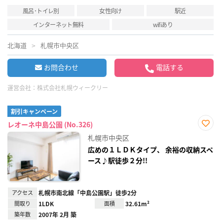
風呂･トイレ別
女性向け
駅近
インターネット無料
wifiあり
北海道
札幌市中央区
お問合わせ
電話する
運営会社：
株式会社札幌ウィークリー
割引キャンペーン
レオーネ中島公園 (No.326)
お気
札幌市中央区
に入
り登
広めの１ＬＤＫタイプ、 余裕の収納スペ
録
ース♪駅徒歩２分!!
アクセス
札幌市南北線「中島公園駅」徒歩2分
間取り
1LDK
面積
32.61m²
築年数
2007年 2月 築