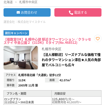
北海道
札幌市中央区
お問合わせ
電話する
運営会社：
株式会社マイスタイル
割引キャンペーン
【複数室OK】札幌中心部 駅近タワーマンション／クラッセ
ステイ 中島公園２《1LDK》 Eタイプ(No.468512)
お気
に入
札幌市中央区
り登
録
【法人様歓迎】リーズナブルな価格で憧
れのタワーマンション滞在★人気の角部
屋でバルコニーも広々
アクセス
札幌市南北線「大通駅」徒歩12分
間取り
1LDK
面積
42.07m²
築年数
2005年 11月 築
プラン名・期間
月額目安
125,400
円/月～
ロングプラン
211日以上～366日未満
初期費用他 40,000円～