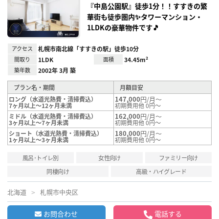
録
『中島公園駅』徒歩1分！！すすきの繁
華街も徒歩圏内✨タワーマンション・
1LDKの豪華物件です🎵
アクセス
札幌市南北線「すすきの駅」徒歩10分
間取り
1LDK
面積
34.45m²
築年数
2002年 3月 築
プラン名・期間
月額目安
147,000
円/月～
ロング（水道光熱費・清掃費込）
7ヶ月以上～12ヶ月未満
初期費用他 0円～
162,000
円/月～
ミドル（水道光熱費・清掃費込）
3ヶ月以上～7ヶ月未満
初期費用他 0円～
180,000
円/月～
ショート（水道光熱費・清掃費込）
1ヶ月以上～3ヶ月未満
初期費用他 0円～
風呂･トイレ別
女性向け
ファミリー向け
同棲向け
高級・ハイグレード
北海道
札幌市中央区
お問合わせ
電話する