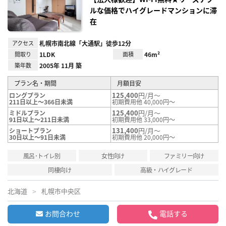
ルな価格でハイグレードマンションに滞
在
アクセス
札幌市南北線「大通駅」徒歩12分
間取り
1LDK
面積
46m²
築年数
2005年 11月 築
プラン名・期間
月額目安
125,400
円/月～
ロングプラン
211日以上～366日未満
初期費用他 40,000円～
125,400
円/月～
ミドルプラン
91日以上～211日未満
初期費用他 33,000円～
131,400
円/月～
ショートプラン
30日以上～91日未満
初期費用他 20,000円～
風呂･トイレ別
女性向け
ファミリー向け
同棲向け
高級・ハイグレード
北海道
札幌市中央区
お問合わせ
電話する