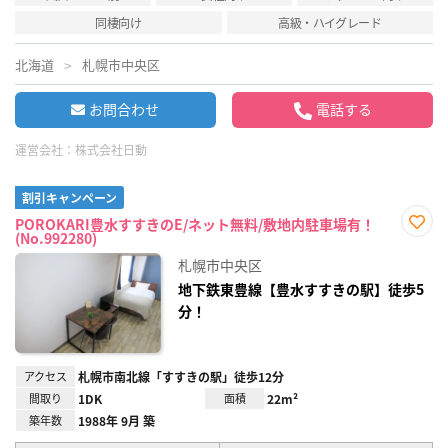
同棲向け
高級・ハイグレード
北海道
札幌市中央区
お問合わせ
電話する
運営会社：
株式会社日動
割引キャンペーン
POROKARI豊水すすきのE/ネット無料/敷地内駐車場有！
(No.992280)
お気
に入
札幌市中央区
り登
録
地下鉄東豊線【豊水すすきの駅】徒歩5
分！
アクセス
札幌市南北線「すすきの駅」徒歩12分
間取り
1DK
面積
22m²
築年数
1988年 9月 築