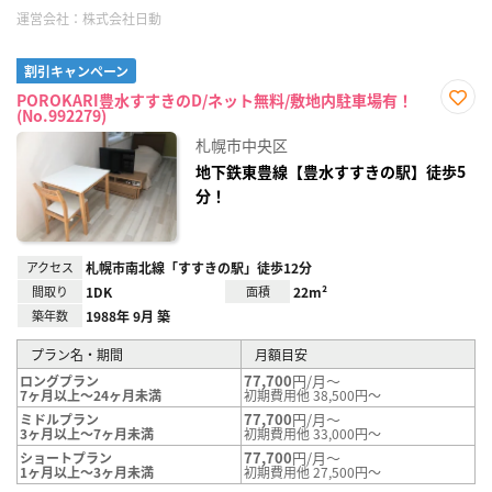
運営会社：
株式会社日動
割引キャンペーン
POROKARI豊水すすきのD/ネット無料/敷地内駐車場有！
(No.992279)
お気
に入
札幌市中央区
り登
録
地下鉄東豊線【豊水すすきの駅】徒歩5
分！
アクセス
札幌市南北線「すすきの駅」徒歩12分
間取り
1DK
面積
22m²
築年数
1988年 9月 築
プラン名・期間
月額目安
77,700
円/月～
ロングプラン
7ヶ月以上～24ヶ月未満
初期費用他 38,500円～
77,700
円/月～
ミドルプラン
3ヶ月以上～7ヶ月未満
初期費用他 33,000円～
77,700
円/月～
ショートプラン
1ヶ月以上～3ヶ月未満
初期費用他 27,500円～