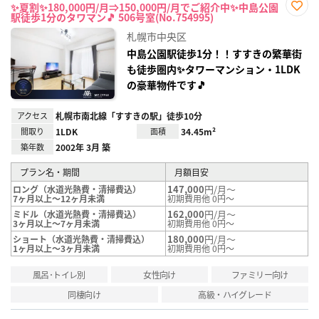
✨夏割✨180,000円/月⇒150,000円/月でご紹介中✨中島公園
駅徒歩1分のタワマン🎵 506号室(No.754995)
お気
に入
札幌市中央区
り登
録
中島公園駅徒歩1分！！すすきの繁華街
も徒歩圏内✨タワーマンション・1LDK
の豪華物件です🎵
アクセス
札幌市南北線「すすきの駅」徒歩10分
間取り
1LDK
面積
34.45m²
築年数
2002年 3月 築
プラン名・期間
月額目安
147,000
円/月～
ロング（水道光熱費・清掃費込）
7ヶ月以上～12ヶ月未満
初期費用他 0円～
162,000
円/月～
ミドル（水道光熱費・清掃費込）
3ヶ月以上～7ヶ月未満
初期費用他 0円～
180,000
円/月～
ショート（水道光熱費・清掃費込）
1ヶ月以上～3ヶ月未満
初期費用他 0円～
風呂･トイレ別
女性向け
ファミリー向け
同棲向け
高級・ハイグレード