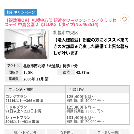
割引キャンペーン
【複数室OK】札幌中心部 駅近タワーマンション／クラッセ
ステイ 中島公園２《1LDK》 Lタイプ(No.468514)
お気
に入
札幌市中央区
り登
録
【法人様歓迎】朝型の方にオススメ東向
きのお部屋★充実した設備で上質な暮ら
しが叶います
アクセス
札幌市南北線「大通駅」徒歩12分
間取り
1LDK
面積
43.87m²
築年数
2005年 11月 築
プラン名・期間
月額目安
125,400
円/月～
ロングプラン
211日以上～366日未満
初期費用他 40,000円～
125,400
円/月～
ミドルプラン
91日以上～211日未満
初期費用他 33,000円～
131,400
円/月～
ショートプラン
30日以上～91日未満
初期費用他 20,000円～
風呂･トイレ別
女性向け
ファミリー向け