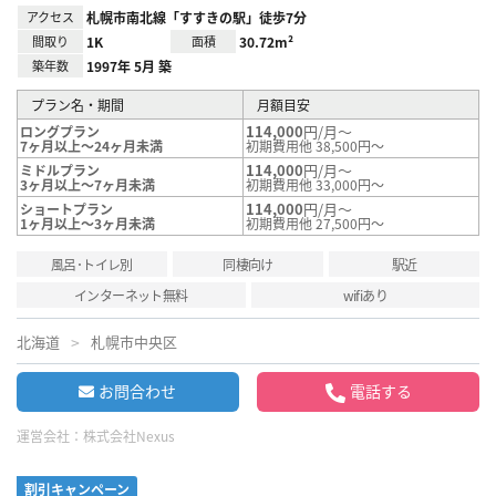
アクセス
札幌市南北線「すすきの駅」徒歩7分
間取り
1K
面積
30.72m²
築年数
1997年 5月 築
プラン名・期間
月額目安
114,000
円/月～
ロングプラン
7ヶ月以上～24ヶ月未満
初期費用他 38,500円～
114,000
円/月～
ミドルプラン
3ヶ月以上～7ヶ月未満
初期費用他 33,000円～
114,000
円/月～
ショートプラン
1ヶ月以上～3ヶ月未満
初期費用他 27,500円～
風呂･トイレ別
同棲向け
駅近
インターネット無料
wifiあり
北海道
札幌市中央区
お問合わせ
電話する
運営会社：
株式会社Nexus
割引キャンペーン