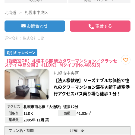
北海道
札幌市中央区
お問合わせ
電話する
運営会社：
株式会社日動
割引キャンペーン
【複数室OK】札幌中心部 駅近タワーマンション／クラッセ
ステイ 中島公園２《1LDK》 Mタイプ(No.468515)
お気
に入
札幌市中央区
り登
録
【法人様歓迎】リーズナブルな価格で憧
れのタワーマンション滞在★新千歳空港
行アクセスバス乗り場も徒歩１分！
アクセス
札幌市南北線「大通駅」徒歩12分
間取り
1LDK
面積
41.83m²
築年数
2005年 11月 築
プラン名・期間
月額目安