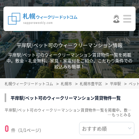
平岸駅/ペット可のウィークリーマンション情報
平岸駅/ペット可のウィークリーマンション賃貸物件一覧を掲載
中。敷金・礼金無料、家具・家電付をご紹介。こだわり条件での
絞込みも簡単！
札幌ウィークリードットコム
札幌市
札幌市豊平区
平岸駅
ペッ
平岸駅/ペット可のウィークリーマンション賃貸物件一覧
平岸駅/ペット可のウィークリーマンション賃貸物件一覧を掲載中。敷金・礼金無料、家具・家電付をご紹介。こだわり条件での絞込みも簡単！
…
0
件（1/1ページ）