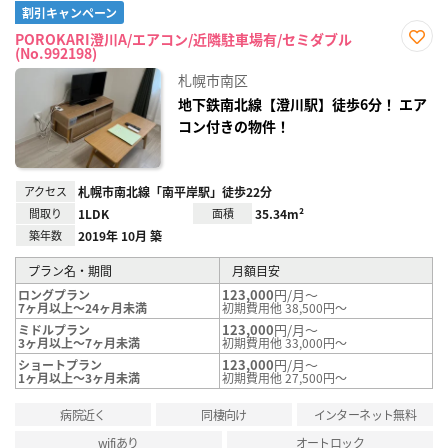
割引キャンペーン
POROKARI澄川A/エアコン/近隣駐車場有/セミダブル
(No.992198)
お気
に入
札幌市南区
り登
録
地下鉄南北線【澄川駅】徒歩6分！ エア
コン付きの物件！
アクセス
札幌市南北線「南平岸駅」徒歩22分
間取り
1LDK
面積
35.34m²
築年数
2019年 10月 築
プラン名・期間
月額目安
123,000
円/月～
ロングプラン
7ヶ月以上～24ヶ月未満
初期費用他 38,500円～
123,000
円/月～
ミドルプラン
3ヶ月以上～7ヶ月未満
初期費用他 33,000円～
123,000
円/月～
ショートプラン
1ヶ月以上～3ヶ月未満
初期費用他 27,500円～
病院近く
同棲向け
インターネット無料
wifiあり
オートロック