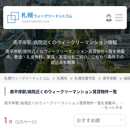
南平岸駅/病院近くのウィークリーマンション情報
南平岸駅/病院近くのウィークリーマンション賃貸物件一覧を掲載
中。敷金・礼金無料、家具・家電付をご紹介。こだわり条件での
絞込みも簡単！
札幌ウィークリードットコム
札幌市
札幌市豊平区
南平岸駅
病
南平岸駅/病院近くのウィークリーマンション賃貸物件一覧
南平岸駅/病院近くのウィークリーマンション賃貸物件一覧を掲載中。敷金・礼金無料、家具・家電付をご紹介。こだわり条件での絞込みも簡単！
…
1
件（1/1ページ）