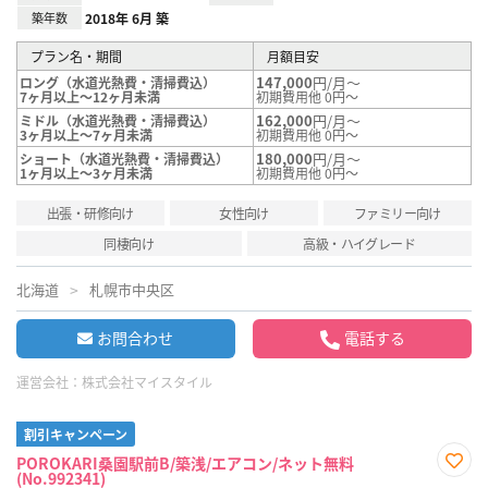
築年数
2018年 6月 築
プラン名・期間
月額目安
147,000
円/月～
ロング（水道光熱費・清掃費込）
7ヶ月以上～12ヶ月未満
初期費用他 0円～
162,000
円/月～
ミドル（水道光熱費・清掃費込）
3ヶ月以上～7ヶ月未満
初期費用他 0円～
180,000
円/月～
ショート（水道光熱費・清掃費込）
1ヶ月以上～3ヶ月未満
初期費用他 0円～
出張・研修向け
女性向け
ファミリー向け
同棲向け
高級・ハイグレード
北海道
札幌市中央区
お問合わせ
電話する
運営会社：
株式会社マイスタイル
割引キャンペーン
POROKARI桑園駅前B/築浅/エアコン/ネット無料
(No.992341)
お気