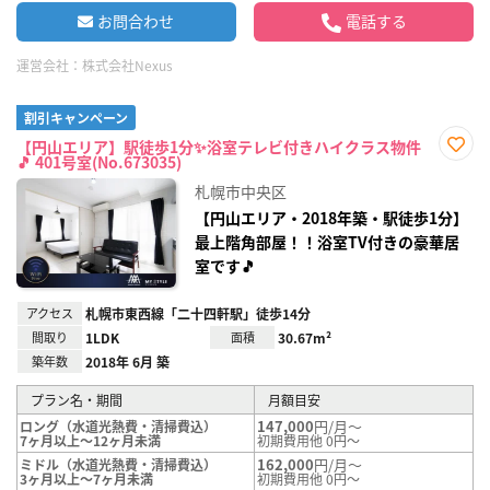
お問合わせ
電話する
運営会社：
株式会社Nexus
割引キャンペーン
【円山エリア】駅徒歩1分✨浴室テレビ付きハイクラス物件
🎵 401号室(No.673035)
お気
に入
札幌市中央区
り登
録
【円山エリア・2018年築・駅徒歩1分】
最上階角部屋！！浴室TV付きの豪華居
室です🎵
アクセス
札幌市東西線「二十四軒駅」徒歩14分
間取り
1LDK
面積
30.67m²
築年数
2018年 6月 築
プラン名・期間
月額目安
147,000
円/月～
ロング（水道光熱費・清掃費込）
7ヶ月以上～12ヶ月未満
初期費用他 0円～
162,000
円/月～
ミドル（水道光熱費・清掃費込）
3ヶ月以上～7ヶ月未満
初期費用他 0円～