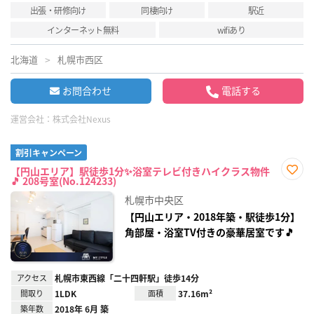
出張・研修向け
同棲向け
駅近
インターネット無料
wifiあり
北海道
札幌市西区
お問合わせ
電話する
運営会社：
株式会社Nexus
割引キャンペーン
【円山エリア】駅徒歩1分✨浴室テレビ付きハイクラス物件
🎵 208号室(No.124233)
お気
に入
札幌市中央区
り登
録
【円山エリア・2018年築・駅徒歩1分】
角部屋・浴室TV付きの豪華居室です🎵
アクセス
札幌市東西線「二十四軒駅」徒歩14分
間取り
1LDK
面積
37.16m²
築年数
2018年 6月 築