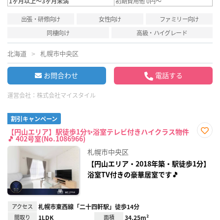
1ヶ月以上～3ヶ月未満
初期費用他 0円～
出張・研修向け
女性向け
ファミリー向け
同棲向け
高級・ハイグレード
北海道
札幌市中央区
お問合わせ
電話する
運営会社：
株式会社マイスタイル
割引キャンペーン
【円山エリア】駅徒歩1分✨浴室テレビ付きハイクラス物件
🎵 402号室(No.1086966)
お気
に入
札幌市中央区
り登
録
【円山エリア・2018年築・駅徒歩1分】
浴室TV付きの豪華居室です🎵
アクセス
札幌市東西線「二十四軒駅」徒歩14分
間取り
1LDK
面積
34.25m²