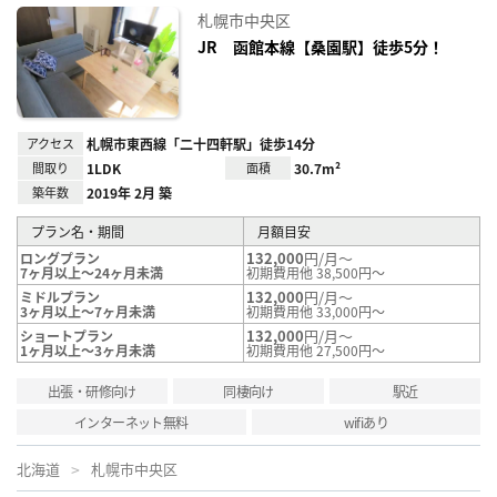
に入
札幌市中央区
り登
録
JR 函館本線【桑園駅】徒歩5分！
アクセス
札幌市東西線「二十四軒駅」徒歩14分
間取り
1LDK
面積
30.7m²
築年数
2019年 2月 築
プラン名・期間
月額目安
132,000
円/月～
ロングプラン
7ヶ月以上～24ヶ月未満
初期費用他 38,500円～
132,000
円/月～
ミドルプラン
3ヶ月以上～7ヶ月未満
初期費用他 33,000円～
132,000
円/月～
ショートプラン
1ヶ月以上～3ヶ月未満
初期費用他 27,500円～
出張・研修向け
同棲向け
駅近
インターネット無料
wifiあり
北海道
札幌市中央区