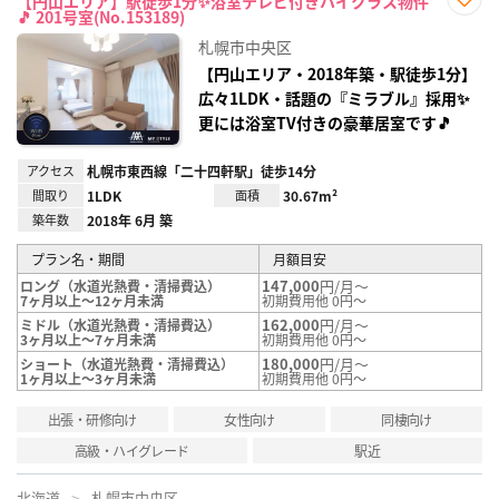
【円山エリア】駅徒歩1分✨浴室テレビ付きハイクラス物件
🎵 201号室(No.153189)
お気
に入
札幌市中央区
り登
録
【円山エリア・2018年築・駅徒歩1分】
広々1LDK・話題の『ミラブル』採用✨
更には浴室TV付きの豪華居室です🎵
アクセス
札幌市東西線「二十四軒駅」徒歩14分
間取り
1LDK
面積
30.67m²
築年数
2018年 6月 築
プラン名・期間
月額目安
147,000
円/月～
ロング（水道光熱費・清掃費込）
7ヶ月以上～12ヶ月未満
初期費用他 0円～
162,000
円/月～
ミドル（水道光熱費・清掃費込）
3ヶ月以上～7ヶ月未満
初期費用他 0円～
180,000
円/月～
ショート（水道光熱費・清掃費込）
1ヶ月以上～3ヶ月未満
初期費用他 0円～
出張・研修向け
女性向け
同棲向け
高級・ハイグレード
駅近
北海道
札幌市中央区