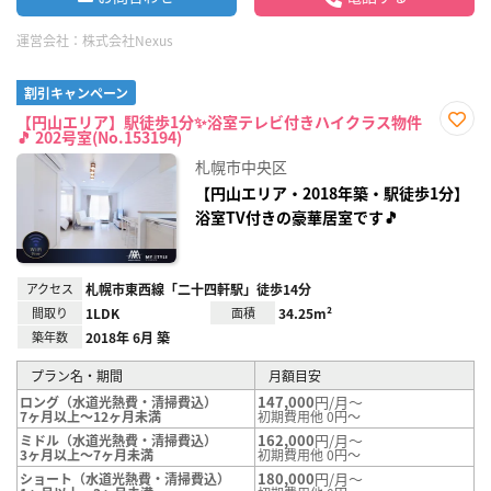
運営会社：
株式会社Nexus
割引キャンペーン
【円山エリア】駅徒歩1分✨浴室テレビ付きハイクラス物件
🎵 202号室(No.153194)
お気
に入
札幌市中央区
り登
録
【円山エリア・2018年築・駅徒歩1分】
浴室TV付きの豪華居室です🎵
アクセス
札幌市東西線「二十四軒駅」徒歩14分
間取り
1LDK
面積
34.25m²
築年数
2018年 6月 築
プラン名・期間
月額目安
147,000
円/月～
ロング（水道光熱費・清掃費込）
7ヶ月以上～12ヶ月未満
初期費用他 0円～
162,000
円/月～
ミドル（水道光熱費・清掃費込）
3ヶ月以上～7ヶ月未満
初期費用他 0円～
180,000
円/月～
ショート（水道光熱費・清掃費込）