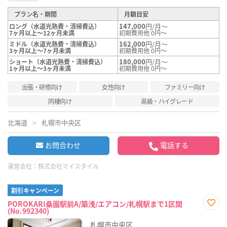
プラン名・期間
月額目安
147,000
円/月～
ロング（水道光熱費・清掃費込）
7ヶ月以上～12ヶ月未満
初期費用他 0円～
162,000
円/月～
ミドル（水道光熱費・清掃費込）
3ヶ月以上～7ヶ月未満
初期費用他 0円～
180,000
円/月～
ショート（水道光熱費・清掃費込）
1ヶ月以上～3ヶ月未満
初期費用他 0円～
出張・研修向け
女性向け
ファミリー向け
同棲向け
高級・ハイグレード
北海道
札幌市中央区
お問合わせ
電話する
運営会社：
株式会社マイスタイル
割引キャンペーン
POROKARI桑園駅前A/築浅/エアコン/札幌駅まで1区間
(No.992340)
お気
に入
札幌市中央区