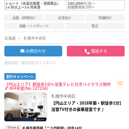
180,000
円/月～
ショート（水道光熱費・清掃費込）
1ヶ月以上～3ヶ月未満
初期費用他 0円～
出張・研修向け
女性向け
同棲向け
高級・ハイグレード
駅近
北海道
札幌市中央区
お問合わせ
電話する
運営会社：
株式会社マイスタイル
割引キャンペーン
【円山エリア】駅徒歩1分✨浴室テレビ付きハイクラス物件
🎵 404号室(No.127236)
お気
に入
札幌市中央区
り登
録
【円山エリア・2018年築・駅徒歩1分】
浴室TV付きの豪華居室です♪
アクセス
札幌市東西線「二十四軒駅」徒歩14分