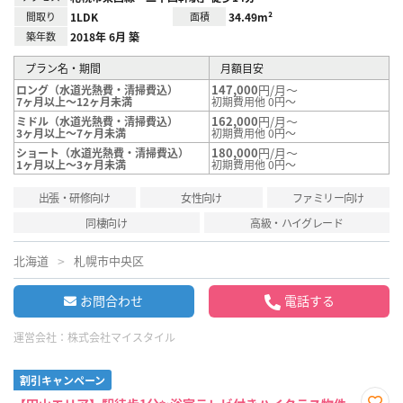
間取り
1LDK
面積
34.49m²
築年数
2018年 6月 築
プラン名・期間
月額目安
147,000
円/月～
ロング（水道光熱費・清掃費込）
7ヶ月以上～12ヶ月未満
初期費用他 0円～
162,000
円/月～
ミドル（水道光熱費・清掃費込）
3ヶ月以上～7ヶ月未満
初期費用他 0円～
180,000
円/月～
ショート（水道光熱費・清掃費込）
1ヶ月以上～3ヶ月未満
初期費用他 0円～
出張・研修向け
女性向け
ファミリー向け
同棲向け
高級・ハイグレード
北海道
札幌市中央区
お問合わせ
電話する
運営会社：
株式会社マイスタイル
割引キャンペーン