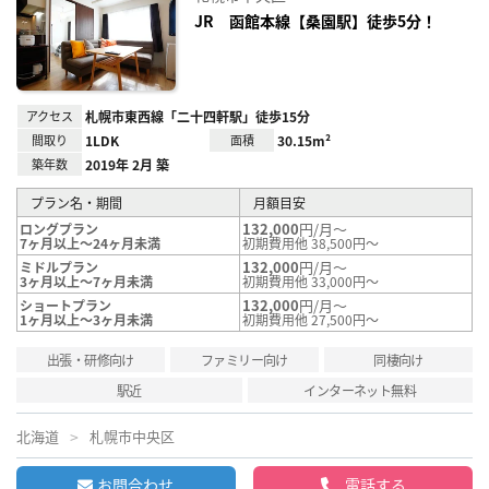
り登
録
JR 函館本線【桑園駅】徒歩5分！
アクセス
札幌市東西線「二十四軒駅」徒歩15分
間取り
1LDK
面積
30.15m²
築年数
2019年 2月 築
プラン名・期間
月額目安
132,000
円/月～
ロングプラン
7ヶ月以上～24ヶ月未満
初期費用他 38,500円～
132,000
円/月～
ミドルプラン
3ヶ月以上～7ヶ月未満
初期費用他 33,000円～
132,000
円/月～
ショートプラン
1ヶ月以上～3ヶ月未満
初期費用他 27,500円～
出張・研修向け
ファミリー向け
同棲向け
駅近
インターネット無料
北海道
札幌市中央区
お問合わせ
電話する