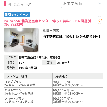
9
件（1/1ページ）
割引キャンペーン
POROKARI北海道医療センター/ネット無料/トイレ風呂別
(No.992320)
お気
に入
札幌市西区
り登
録
地下鉄東西線【琴似】駅から徒歩9分！
アクセス
札幌市東西線「琴似駅」徒歩9分
間取り
1DK
面積
23.49m²
築年数
1986年 9月 築
プラン名・期間
月額目安
90,000
円/月～
ロングプラン
7ヶ月以上～24ヶ月未満
初期費用他 38,500円～
90,000
円/月～
ミドルプラン
3ヶ月以上～7ヶ月未満
初期費用他 33,000円～
90,000
円/月～
ショートプラン
1ヶ月以上～3ヶ月未満
初期費用他 27,500円～