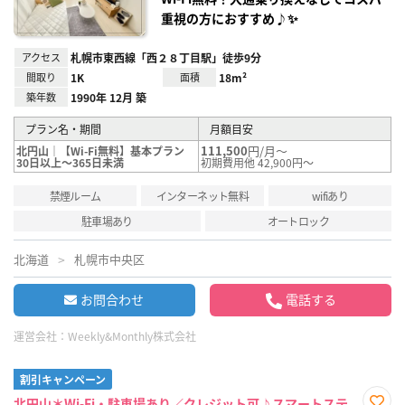
重視の方におすすめ♪✨
アクセス
札幌市東西線「西２８丁目駅」徒歩9分
間取り
1K
面積
18m²
築年数
1990年 12月 築
プラン名・期間
月額目安
111,500
円/月～
北円山｜【Wi-Fi無料】基本プラン
30日以上～365日未満
初期費用他 42,900円～
禁煙ルーム
インターネット無料
wifiあり
駐車場あり
オートロック
北海道
札幌市中央区
お問合わせ
電話する
運営会社：
Weekly&Monthly株式会社
割引キャンペーン
北円山＊Wi-Fi・駐車場あり／クレジット可♪スマートステ