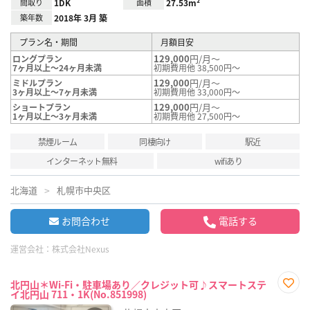
間取り
1DK
面積
27.53m²
築年数
2018年 3月 築
プラン名・期間
月額目安
129,000
円/月～
ロングプラン
7ヶ月以上～24ヶ月未満
初期費用他 38,500円～
129,000
円/月～
ミドルプラン
3ヶ月以上～7ヶ月未満
初期費用他 33,000円～
129,000
円/月～
ショートプラン
1ヶ月以上～3ヶ月未満
初期費用他 27,500円～
禁煙ルーム
同棲向け
駅近
インターネット無料
wifiあり
北海道
札幌市中央区
お問合わせ
電話する
運営会社：
株式会社Nexus
北円山＊Wi-Fi・駐車場あり／クレジット可♪スマートステ
イ北円山 711・1K(No.851998)
お気
に入