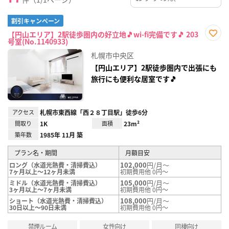
割引キャンペーン
【円山エリア】2駅徒歩圏内の好立地🎵wi-fi完備です🎵 203
号室(No.1140933)
お気
に入
札幌市中央区
り登
録
【円山エリア】2駅徒歩圏内で出張にも
旅行にも便利な居室です🎵
アクセス
札幌市東西線「西２８丁目駅」徒歩6分
間取り
1K
面積
23m²
築年数
1985年 11月 築
プラン名・期間
月額目安
102,000
円/月～
ロング（水道光熱費・清掃費込）
7ヶ月以上～12ヶ月未満
初期費用他 0円～
105,000
円/月～
ミドル（水道光熱費・清掃費込）
3ヶ月以上～7ヶ月未満
初期費用他 0円～
108,000
円/月～
ショート（水道光熱費・清掃費込）
30日以上～90日未満
初期費用他 0円～
禁煙ルーム
女性向け
同棲向け