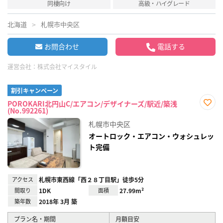
同棲向け
高級・ハイグレード
北海道
札幌市中央区
お問合わせ
電話する
運営会社：
株式会社マイスタイル
割引キャンペーン
POROKARI北円山C/エアコン/デザイナーズ/駅近/築浅
(No.992261)
お気
に入
札幌市中央区
り登
録
オートロック・エアコン・ウォシュレッ
ト完備
アクセス
札幌市東西線「西２８丁目駅」徒歩5分
間取り
1DK
面積
27.99m²
築年数
2018年 3月 築
プラン名・期間
月額目安