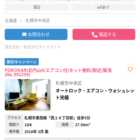
駅近
wifiあり
北海道
札幌市中央区
お問合わせ
電話する
運営会社：
株式会社マイスタイル
割引キャンペーン
POROKARI北円山A/エアコン付/ネット無料/駅近/築浅
(No.992259)
お気
に入
札幌市中央区
り登
録
オートロック・エアコン・ウォシュレッ
ト完備
アクセス
札幌市東西線「西２８丁目駅」徒歩5分
間取り
1DK
面積
27.99m²
築年数
2018年 3月 築