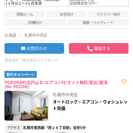
1ヶ月以上～3ヶ月未満
初期費用他 0円～
禁煙ルーム
女性向け
ファミリー向け
同棲向け
高級・ハイグレード
北海道
札幌市中央区
お問合わせ
電話する
運営会社：
株式会社マイスタイル
割引キャンペーン
POROKARI北円山Ｂ/エアコン付/ネット無料/駅近/築浅
(No.992260)
お気
に入
札幌市中央区
り登
録
オートロック・エアコン・ウォシュレッ
ト完備
アクセス
札幌市東西線「西２８丁目駅」徒歩5分