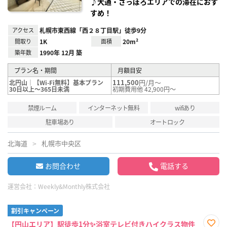
♪大通・さっぽろエリアでの滞在におす
すめ！
アクセス
札幌市東西線「西２８丁目駅」徒歩9分
間取り
1K
面積
20m²
築年数
1990年 12月 築
プラン名・期間
月額目安
111,500
円/月～
北円山｜【Wi-Fi無料】基本プラン
30日以上～365日未満
初期費用他 42,900円～
禁煙ルーム
インターネット無料
wifiあり
駐車場あり
オートロック
北海道
札幌市中央区
お問合わせ
電話する
運営会社：
Weekly&Monthly株式会社
割引キャンペーン
【円山エリア】駅徒歩1分✨浴室テレビ付きハイクラス物件