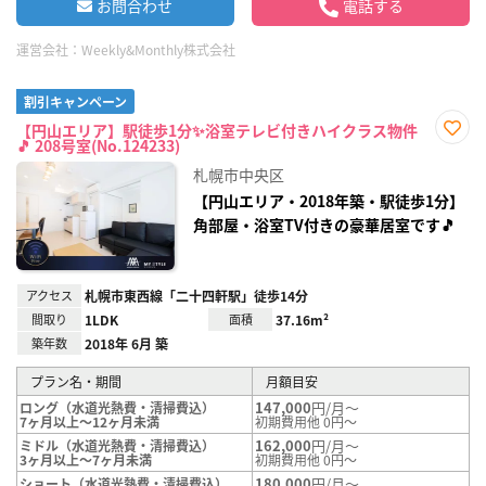
お問合わせ
電話する
運営会社：
Weekly&Monthly株式会社
割引キャンペーン
【円山エリア】駅徒歩1分✨浴室テレビ付きハイクラス物件
🎵 208号室(No.124233)
お気
に入
札幌市中央区
り登
録
【円山エリア・2018年築・駅徒歩1分】
角部屋・浴室TV付きの豪華居室です🎵
アクセス
札幌市東西線「二十四軒駅」徒歩14分
間取り
1LDK
面積
37.16m²
築年数
2018年 6月 築
プラン名・期間
月額目安
147,000
円/月～
ロング（水道光熱費・清掃費込）
7ヶ月以上～12ヶ月未満
初期費用他 0円～
162,000
円/月～
ミドル（水道光熱費・清掃費込）
3ヶ月以上～7ヶ月未満
初期費用他 0円～
180,000
円/月～
ショート（水道光熱費・清掃費込）