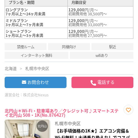
プラン名・期間
月額目安
129,000
円/月～
ロングプラン
7ヶ月以上～24ヶ月未満
初期費用他 38,500円～
129,000
円/月～
ミドルプラン
3ヶ月以上～7ヶ月未満
初期費用他 33,000円～
129,000
円/月～
ショートプラン
1ヶ月以上～3ヶ月未満
初期費用他 27,500円～
禁煙ルーム
同棲向け
駅近
インターネット無料
wifiあり
北海道
札幌市中央区
お問合わせ
電話する
運営会社：
株式会社Nexus
北円山＊Wi-Fi・駐車場あり／クレジット可♪スマートステ
イ北円山 508・1K(No.876427)
お気
に入
札幌市中央区
り登
録
【お手頃価格の1K★】エアコン完備＆
Wi-Fi無料！大通乗り換えなしでコスパ