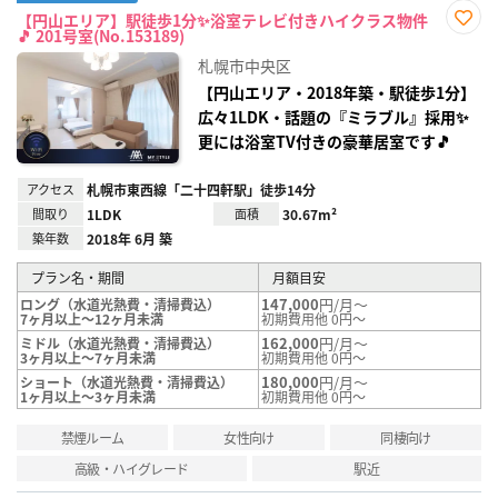
【円山エリア】駅徒歩1分✨浴室テレビ付きハイクラス物件
🎵 201号室(No.153189)
お気
に入
札幌市中央区
り登
録
【円山エリア・2018年築・駅徒歩1分】
広々1LDK・話題の『ミラブル』採用✨
更には浴室TV付きの豪華居室です🎵
アクセス
札幌市東西線「二十四軒駅」徒歩14分
間取り
1LDK
面積
30.67m²
築年数
2018年 6月 築
プラン名・期間
月額目安
147,000
円/月～
ロング（水道光熱費・清掃費込）
7ヶ月以上～12ヶ月未満
初期費用他 0円～
162,000
円/月～
ミドル（水道光熱費・清掃費込）
3ヶ月以上～7ヶ月未満
初期費用他 0円～
180,000
円/月～
ショート（水道光熱費・清掃費込）
1ヶ月以上～3ヶ月未満
初期費用他 0円～
禁煙ルーム
女性向け
同棲向け
高級・ハイグレード
駅近