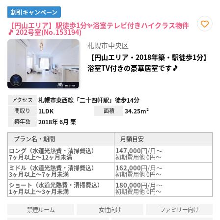
割引キャンペーン
【円山エリア】駅徒歩1分✨浴室テレビ付きハイクラス物件
🎵 202号室(No.153194)
お気
に入
札幌市中央区
り登
録
【円山エリア・2018年築・駅徒歩1分】
浴室TV付きの豪華居室です🎵
アクセス
札幌市東西線「二十四軒駅」徒歩14分
間取り
1LDK
面積
34.25m²
築年数
2018年 6月 築
プラン名・期間
月額目安
147,000
円/月～
ロング（水道光熱費・清掃費込）
7ヶ月以上～12ヶ月未満
初期費用他 0円～
162,000
円/月～
ミドル（水道光熱費・清掃費込）
3ヶ月以上～7ヶ月未満
初期費用他 0円～
180,000
円/月～
ショート（水道光熱費・清掃費込）
1ヶ月以上～3ヶ月未満
初期費用他 0円～
禁煙ルーム
女性向け
ファミリー向け