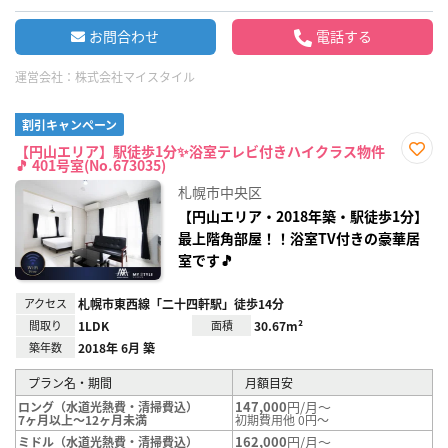
お問合わせ
電話する
運営会社：
株式会社マイスタイル
割引キャンペーン
【円山エリア】駅徒歩1分✨浴室テレビ付きハイクラス物件
🎵 401号室(No.673035)
お気
に入
札幌市中央区
り登
録
【円山エリア・2018年築・駅徒歩1分】
最上階角部屋！！浴室TV付きの豪華居
室です🎵
アクセス
札幌市東西線「二十四軒駅」徒歩14分
間取り
1LDK
面積
30.67m²
築年数
2018年 6月 築
プラン名・期間
月額目安
147,000
円/月～
ロング（水道光熱費・清掃費込）
7ヶ月以上～12ヶ月未満
初期費用他 0円～
162,000
円/月～
ミドル（水道光熱費・清掃費込）