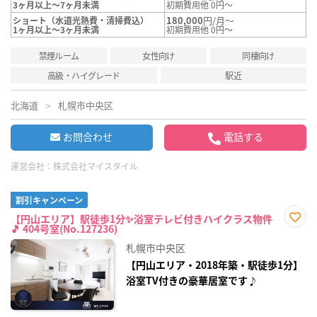
3ヶ月以上～7ヶ月未満
初期費用他 0円～
180,000
円/月～
ショート（水道光熱費・清掃費込）
1ヶ月以上～3ヶ月未満
初期費用他 0円～
禁煙ルーム
女性向け
同棲向け
高級・ハイグレード
駅近
北海道
札幌市中央区
お問合わせ
電話する
運営会社：
株式会社マイスタイル
割引キャンペーン
【円山エリア】駅徒歩1分✨浴室テレビ付きハイクラス物件
🎵 404号室(No.127236)
お気
に入
札幌市中央区
り登
録
【円山エリア・2018年築・駅徒歩1分】
浴室TV付きの豪華居室です♪