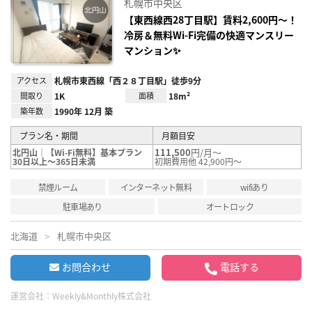
札幌市中央区
り登
録
【東西線西28丁目駅】賃料2,600円〜！
冷房＆無料Wi-Fi完備の快適マンスリー
マンション✨
アクセス
札幌市東西線「西２８丁目駅」徒歩9分
間取り
1K
面積
18m²
築年数
1990年 12月 築
プラン名・期間
月額目安
111,500
円/月～
北円山｜【Wi-Fi無料】基本プラン
30日以上～365日未満
初期費用他 42,900円～
禁煙ルーム
インターネット無料
wifiあり
駐車場あり
オートロック
北海道
札幌市中央区
お問合わせ
電話する
運営会社：
Weekly&Monthly株式会社