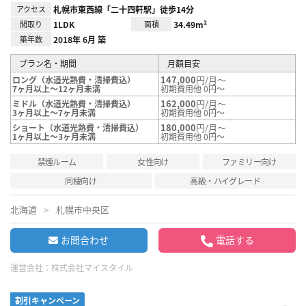
アクセス
札幌市東西線「二十四軒駅」徒歩14分
間取り
1LDK
面積
34.49m²
築年数
2018年 6月 築
プラン名・期間
月額目安
147,000
円/月～
ロング（水道光熱費・清掃費込）
7ヶ月以上～12ヶ月未満
初期費用他 0円～
162,000
円/月～
ミドル（水道光熱費・清掃費込）
3ヶ月以上～7ヶ月未満
初期費用他 0円～
180,000
円/月～
ショート（水道光熱費・清掃費込）
1ヶ月以上～3ヶ月未満
初期費用他 0円～
禁煙ルーム
女性向け
ファミリー向け
同棲向け
高級・ハイグレード
北海道
札幌市中央区
お問合わせ
電話する
運営会社：
株式会社マイスタイル
割引キャンペーン