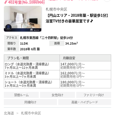
🎵 402号室(No.1086966)
お気
に入
札幌市中央区
り登
録
【円山エリア・2018年築・駅徒歩1分】
浴室TV付きの豪華居室です🎵
アクセス
札幌市東西線「二十四軒駅」徒歩14分
間取り
1LDK
面積
34.25m²
築年数
2018年 6月 築
プラン名・期間
月額目安
147,000
円/月～
ロング（水道光熱費・清掃費込）
7ヶ月以上～12ヶ月未満
初期費用他 0円～
162,000
円/月～
ミドル（水道光熱費・清掃費込）
3ヶ月以上～7ヶ月未満
初期費用他 0円～
180,000
円/月～
ショート（水道光熱費・清掃費込）
1ヶ月以上～3ヶ月未満
初期費用他 0円～
禁煙ルーム
女性向け
ファミリー向け
同棲向け
高級・ハイグレード
北海道
札幌市中央区