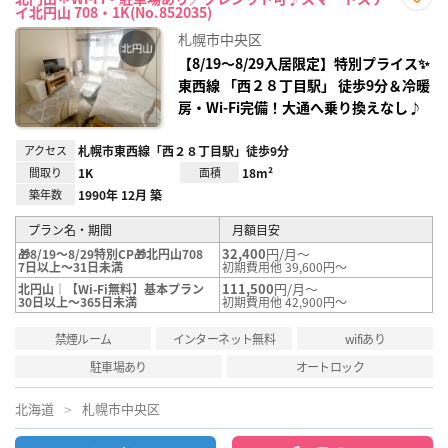
イ北円山 708・1K(No.852035)
お気
に入
札幌市中央区
り登
録
【8/19〜8/29入居限定】特別プライス✨
東西線 「西２８丁目駅」 徒歩9分＆冷暖
房・Wi-Fi完備！大通へ乗り換えなし♪
アクセス
札幌市東西線「西２８丁目駅」徒歩9分
間取り
1K
面積
18m²
築年数
1990年 12月 築
プラン名・期間
月額目安
32,400
円/月～
🎁8/19～8/29特別CP🎁北円山708
7日以上～31日未満
初期費用他 39,600円～
111,500
円/月～
北円山｜【Wi-Fi無料】基本プラン
30日以上～365日未満
初期費用他 42,900円～
禁煙ルーム
インターネット無料
wifiあり
駐車場あり
オートロック
北海道
札幌市中央区