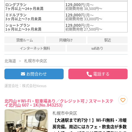
129,000
円/月～
ロングプラン
7ヶ月以上～24ヶ月未満
初期費用他 38,500円～
129,000
円/月～
ミドルプラン
3ヶ月以上～7ヶ月未満
初期費用他 33,000円～
129,000
円/月～
ショートプラン
1ヶ月以上～3ヶ月未満
初期費用他 27,500円～
禁煙ルーム
同棲向け
駅近
インターネット無料
wifiあり
北海道
札幌市中央区
お問合わせ
電話する
運営会社：
株式会社Nexus
北円山＊Wi-Fi・駐車場あり／クレジット可♪スマートステ
イ北円山 607・1K(No.843253)
お気
に入
札幌市中央区
り登
録
【大通駅まで約7分！】Wi-Fi無料・冷暖
房完備。周辺にはカフェ・飲食店が多数