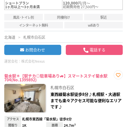
120,000
円/月～
ショートプラン
1ヶ月以上～3ヶ月未満
初期費用他 27,500円～
風呂･トイレ別
同棲向け
駅近
インターネット無料
wifiあり
北海道
札幌市白石区
お問合わせ
電話する
運営会社：
株式会社Nexus
菊水駅＊【駅チカ◎駐車場あり🚙】スマートステイ菊水駅
704(No.1399892)
お気
に入
札幌市白石区
り登
録
東西線菊水駅徒歩8分♪札幌駅・大通駅
までも楽々アクセス可能な便利なエリア
です♪
アクセス
札幌市東西線「菊水駅」徒歩8分
間取り
1K
面積
24.7m²