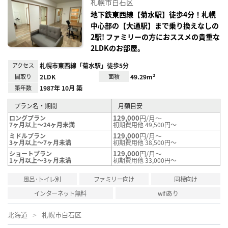
札幌市白石区
り登
録
地下鉄東西線【菊水駅】徒歩4分！札幌
中心部の【大通駅】まで乗り換えなしの
2駅! ファミリーの方におススメの貴重な
2LDKのお部屋。
アクセス
札幌市東西線「菊水駅」徒歩5分
間取り
2LDK
面積
49.29m²
築年数
1987年 10月 築
プラン名・期間
月額目安
129,000
円/月～
ロングプラン
7ヶ月以上～24ヶ月未満
初期費用他 49,500円～
129,000
円/月～
ミドルプラン
3ヶ月以上～7ヶ月未満
初期費用他 38,500円～
129,000
円/月～
ショートプラン
1ヶ月以上～3ヶ月未満
初期費用他 33,000円～
風呂･トイレ別
ファミリー向け
同棲向け
インターネット無料
wifiあり
北海道
札幌市白石区