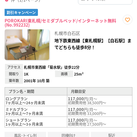
割引キャンペーン
POROKARI東札幌/セミダブルベッド/インターネット無料
(No.992232)
お気
に入
札幌市白石区
り登
録
地下鉄東西線【東札幌駅】【白石駅】ま
でどちらも徒歩8分！
アクセス
札幌市東西線「菊水駅」徒歩22分
間取り
1K
面積
25m²
築年数
2001年 10月 築
プラン名・期間
月額目安
117,000
円/月～
ロングプラン
7ヶ月以上～24ヶ月未満
初期費用他 38,500円～
117,000
円/月～
ミドルプラン
3ヶ月以上～7ヶ月未満
初期費用他 33,000円～
117,000
円/月～
ショートプラン
1ヶ月以上～3ヶ月未満
初期費用他 27,500円～
風呂･トイレ別
同棲向け
駅近