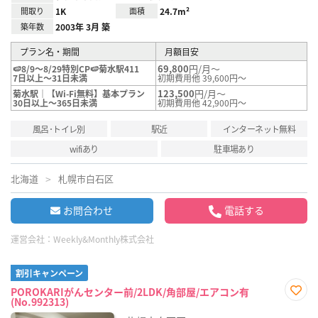
間取り
1K
面積
24.7m²
築年数
2003年 3月 築
プラン名・期間
月額目安
69,800
円/月～
🍉8/9～8/29特別CP🍉菊水駅411
7日以上～31日未満
初期費用他 39,600円～
123,500
円/月～
菊水駅｜【Wi-Fi無料】基本プラン
30日以上～365日未満
初期費用他 42,900円～
風呂･トイレ別
駅近
インターネット無料
wifiあり
駐車場あり
北海道
札幌市白石区
お問合わせ
電話する
運営会社：
Weekly&Monthly株式会社
割引キャンペーン
POROKARIがんセンター前/2LDK/角部屋/エアコン有
(No.992313)
お気
に入