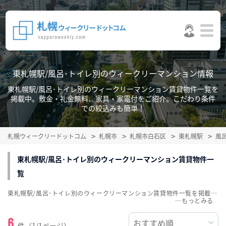
東札幌駅/風呂･トイレ別のウィークリーマンション情報
東札幌駅/風呂･トイレ別のウィークリーマンション賃貸物件一覧を
掲載中。敷金・礼金無料、家具・家電付をご紹介。こだわり条件
での絞込みも簡単！
札幌ウィークリードットコム
札幌市
札幌市白石区
東札幌駅
風
東札幌駅/風呂･トイレ別のウィークリーマンション賃貸物件一
覧
東札幌駅/風呂･トイレ別のウィークリーマンション賃貸物件一覧を掲載中。敷金・礼金無料、家具・家電付をご紹介。こだわり条件での絞込みも簡単！
…
6
件（1/1ページ）