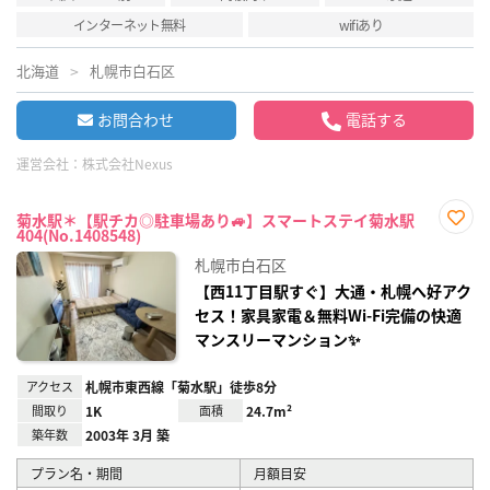
インターネット無料
wifiあり
北海道
札幌市白石区
お問合わせ
電話する
運営会社：
株式会社Nexus
菊水駅＊【駅チカ◎駐車場あり🚙】スマートステイ菊水駅
404(No.1408548)
お気
に入
札幌市白石区
り登
録
【西11丁目駅すぐ】大通・札幌へ好アク
セス！家具家電＆無料Wi-Fi完備の快適
マンスリーマンション✨
アクセス
札幌市東西線「菊水駅」徒歩8分
間取り
1K
面積
24.7m²
築年数
2003年 3月 築
プラン名・期間
月額目安