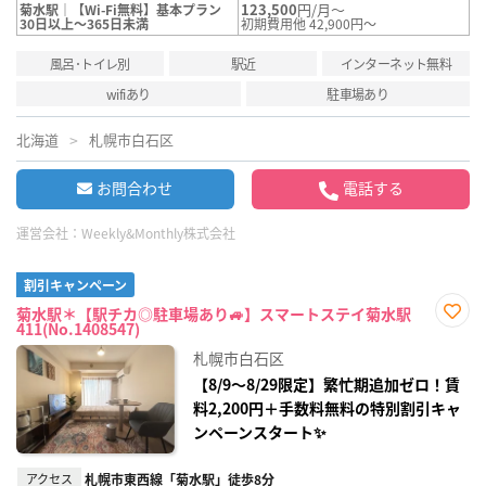
123,500
円/月～
菊水駅｜【Wi-Fi無料】基本プラン
30日以上～365日未満
初期費用他 42,900円～
風呂･トイレ別
駅近
インターネット無料
wifiあり
駐車場あり
北海道
札幌市白石区
お問合わせ
電話する
運営会社：
Weekly&Monthly株式会社
割引キャンペーン
菊水駅＊【駅チカ◎駐車場あり🚙】スマートステイ菊水駅
411(No.1408547)
お気
に入
札幌市白石区
り登
録
【8/9～8/29限定】繁忙期追加ゼロ！賃
料2,200円＋手数料無料の特別割引キャ
ンペーンスタート✨
アクセス
札幌市東西線「菊水駅」徒歩8分