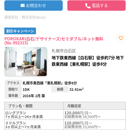
お問合わせ
電話する
運営会社：
株式会社Nexus
割引キャンペーン
POROKARI白石/デザイナーズ/セミダブル/ネット無料
(No.992315)
お気
に入
札幌市白石区
り登
録
地下鉄東西線【白石駅】徒歩約7分 地下
鉄東西線【東札幌駅】徒歩8分
アクセス
札幌市東西線「東札幌駅」徒歩8分
間取り
1DK
面積
32.41m²
築年数
2016年 2月 築
プラン名・期間
月額目安
120,000
円/月～
ロングプラン
7ヶ月以上～24ヶ月未満
初期費用他 38,500円～
120,000
円/月～
ミドルプラン
3ヶ月以上～7ヶ月未満
初期費用他 33,000円～