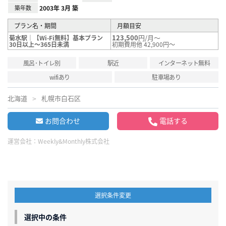
築年数
2003年 3月 築
プラン名・期間
月額目安
123,500
円/月～
菊水駅｜【Wi-Fi無料】基本プラン
30日以上～365日未満
初期費用他 42,900円～
風呂･トイレ別
駅近
インターネット無料
wifiあり
駐車場あり
北海道
札幌市白石区
お問合わせ
電話する
運営会社：
Weekly&Monthly株式会社
選択条件変更
選択中の条件