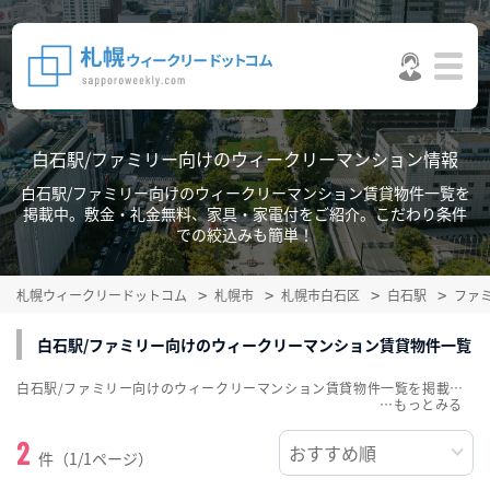
白石駅/ファミリー向けのウィークリーマンション情報
白石駅/ファミリー向けのウィークリーマンション賃貸物件一覧を
掲載中。敷金・礼金無料、家具・家電付をご紹介。こだわり条件
での絞込みも簡単！
札幌ウィークリードットコム
札幌市
札幌市白石区
白石駅
ファ
白石駅/ファミリー向けのウィークリーマンション賃貸物件一覧
白石駅/ファミリー向けのウィークリーマンション賃貸物件一覧を掲載中。敷金・礼金無料、家具・家電付をご紹介。こだわり条件での絞込みも簡単！
…
2
件（1/1ページ）