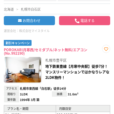
北海道
札幌市白石区
お問合わせ
電話する
運営会社：
株式会社マイスタイル
割引キャンペーン
POROKARI月寒西/セミダブル/ネット無料/エアコン
(No.992190)
お気
に入
札幌市豊平区
り登
録
地下鉄東豊線【月寒中央駅】徒歩7分！
マンスリーマンションではかなりレアな
2LDK物件！
アクセス
札幌市東西線「白石駅」徒歩24分
間取り
1LDK
面積
31.6m²
築年数
1994年 3月 築
プラン名・期間
月額目安