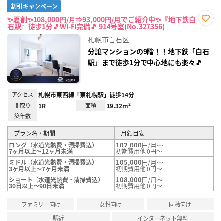
割引キャンペーン
✨夏割✨108,000円/月⇒93,000円/月でご紹介中✨『地下鉄白
石駅』徒歩1分🎵Wi-Fi完備🎵 914号室(No.327356)
お気
に入
札幌市白石区
り登
録
分譲マンションの9階！！地下鉄「白石
駅」まで徒歩1分で中心地にも楽々🎵
アクセス
札幌市東西線「東札幌駅」徒歩14分
間取り
1R
面積
19.32m²
築年数
プラン名・期間
月額目安
102,000
円/月～
ロング（水道光熱費・清掃費込）
7ヶ月以上～12ヶ月未満
初期費用他 0円～
105,000
円/月～
ミドル（水道光熱費・清掃費込）
3ヶ月以上～7ヶ月未満
初期費用他 0円～
108,000
円/月～
ショート（水道光熱費・清掃費込）
30日以上～90日未満
初期費用他 0円～
ファミリー向け
女性向け
同棲向け
駅近
インターネット無料