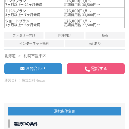
126,000
円/月～
ロングプラン
7ヶ月以上～24ヶ月未満
初期費用他 38,500円～
126,000
円/月～
ミドルプラン
3ヶ月以上～7ヶ月未満
初期費用他 33,000円～
126,000
円/月～
ショートプラン
1ヶ月以上～3ヶ月未満
初期費用他 27,500円～
ファミリー向け
同棲向け
駅近
インターネット無料
wifiあり
北海道
札幌市豊平区
お問合わせ
電話する
運営会社：
株式会社Nexus
選択条件変更
選択中の条件