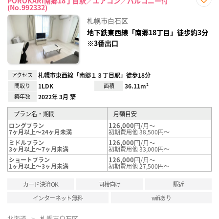
POROKARI南郷18丁目駅／エアコン／バルコニー付
(No.992332)
お気
に入
札幌市白石区
り登
録
地下鉄東西線「南郷18丁目」徒歩約3分
※3番出口
アクセス
札幌市東西線「南郷１３丁目駅」徒歩18分
間取り
1LDK
面積
36.11m²
築年数
2022年 3月 築
プラン名・期間
月額目安
126,000
円/月～
ロングプラン
7ヶ月以上～24ヶ月未満
初期費用他 38,500円～
126,000
円/月～
ミドルプラン
3ヶ月以上～7ヶ月未満
初期費用他 33,000円～
126,000
円/月～
ショートプラン
1ヶ月以上～3ヶ月未満
初期費用他 27,500円～
カード決済OK
同棲向け
駅近
インターネット無料
wifiあり
北海道
札幌市白石区