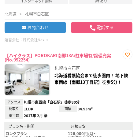
インターネット無料
wifiあり
北海道
札幌市白石区
お問合わせ
電話する
運営会社：
株式会社Nexus
【ハイクラス】POROKARI南郷13A/駐車場有/設備充実
(No.992254)
お気
に入
札幌市白石区
り登
録
北海道看護協会まで徒歩圏内！ 地下鉄
東西線【南郷13丁目駅】徒歩5分！
アクセス
札幌市東西線「白石駅」徒歩30分
間取り
1LDK
面積
34.93m²
築年数
2017年 2月 築
プラン名・期間
月額目安
126,000
円/月～
ロングプラン