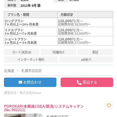
築年数
2012年 9月 築
プラン名・期間
月額目安
126,000
円/月～
ロングプラン
7ヶ月以上～24ヶ月未満
初期費用他 38,500円～
126,000
円/月～
ミドルプラン
3ヶ月以上～7ヶ月未満
初期費用他 33,000円～
126,000
円/月～
ショートプラン
1ヶ月以上～3ヶ月未満
初期費用他 27,500円～
カード決済OK
同棲向け
駅近
インターネット無料
wifiあり
北海道
札幌市白石区
お問合わせ
電話する
運営会社：
株式会社Nexus
POROKARI本郷通13北A/築浅/システムキッチン
(No.992211)
お気
に入
札幌市白石区