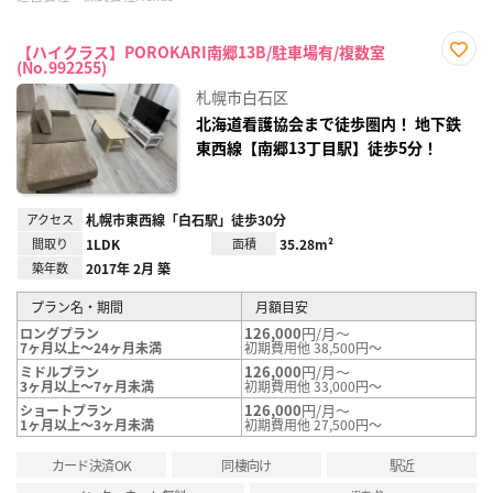
【ハイクラス】POROKARI南郷13B/駐車場有/複数室
(No.992255)
お気
に入
札幌市白石区
り登
録
北海道看護協会まで徒歩圏内！ 地下鉄
東西線【南郷13丁目駅】徒歩5分！
アクセス
札幌市東西線「白石駅」徒歩30分
間取り
1LDK
面積
35.28m²
築年数
2017年 2月 築
プラン名・期間
月額目安
126,000
円/月～
ロングプラン
7ヶ月以上～24ヶ月未満
初期費用他 38,500円～
126,000
円/月～
ミドルプラン
3ヶ月以上～7ヶ月未満
初期費用他 33,000円～
126,000
円/月～
ショートプラン
1ヶ月以上～3ヶ月未満
初期費用他 27,500円～
カード決済OK
同棲向け
駅近