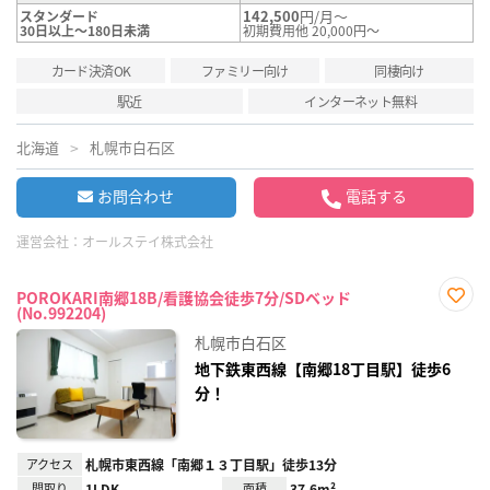
142,500
円/月～
スタンダード
30日以上～180日未満
初期費用他 20,000円～
カード決済OK
ファミリー向け
同棲向け
駅近
インターネット無料
北海道
札幌市白石区
お問合わせ
電話する
運営会社：
オールステイ株式会社
POROKARI南郷18B/看護協会徒歩7分/SDベッド
(No.992204)
お気
に入
札幌市白石区
り登
録
地下鉄東西線【南郷18丁目駅】徒歩6
分！
アクセス
札幌市東西線「南郷１３丁目駅」徒歩13分
間取り
1LDK
面積
37.6m²