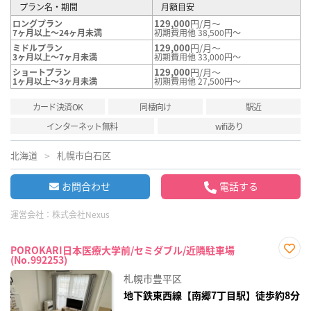
プラン名・期間
月額目安
129,000
円/月～
ロングプラン
7ヶ月以上～24ヶ月未満
初期費用他 38,500円～
129,000
円/月～
ミドルプラン
3ヶ月以上～7ヶ月未満
初期費用他 33,000円～
129,000
円/月～
ショートプラン
1ヶ月以上～3ヶ月未満
初期費用他 27,500円～
カード決済OK
同棲向け
駅近
インターネット無料
wifiあり
北海道
札幌市白石区
お問合わせ
電話する
運営会社：
株式会社Nexus
POROKARI日本医療大学前/セミダブル/近隣駐車場
(No.992253)
お気
に入
札幌市豊平区
り登
録
地下鉄東西線【南郷7丁目駅】徒歩約8分