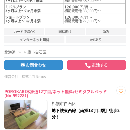
7ヶ月以上～24ヶ月未満
初期費用他 38,500円～
126,000
円/月～
ミドルプラン
3ヶ月以上～7ヶ月未満
初期費用他 33,000円～
126,000
円/月～
ショートプラン
1ヶ月以上～3ヶ月未満
初期費用他 27,500円～
カード決済OK
同棲向け
駅近
インターネット無料
wifiあり
北海道
札幌市白石区
お問合わせ
電話する
運営会社：
株式会社Nexus
POROKARI本郷通12丁目/ネット無料/セミダブルベッド
(No.992281)
お気
に入
札幌市白石区
り登
録
地下鉄東西線【南郷13丁目駅】徒歩2
分！