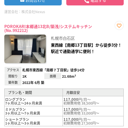
運営会社：
株式会社Nexus
POROKARI本郷通13北B/築浅/システムキッチン
(No.992212)
お気
に入
札幌市白石区
り登
録
東西線【南郷13丁目駅】から徒歩3分！
駅近で通勤通学に便利！
アクセス
札幌市東西線「南郷７丁目駅」徒歩14分
間取り
1K
面積
21.68m²
築年数
2022年 6月 築
プラン名・期間
月額目安
117,000
円/月～
ロングプラン
7ヶ月以上～24ヶ月未満
初期費用他 38,500円～
117,000
円/月～
ミドルプラン
3ヶ月以上～7ヶ月未満
初期費用他 33,000円～
117,000
円/月～
ショートプラン
1ヶ月以上～3ヶ月未満
初期費用他 27,500円～