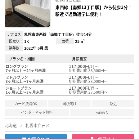
り登
録
東西線【南郷13丁目駅】から徒歩3分！
駅近で通勤通学に便利！
アクセス
札幌市東西線「南郷７丁目駅」徒歩14分
間取り
1K
面積
25m²
築年数
2022年 6月 築
プラン名・期間
月額目安
117,000
円/月～
ロングプラン
7ヶ月以上～24ヶ月未満
初期費用他 38,500円～
117,000
円/月～
ミドルプラン
3ヶ月以上～7ヶ月未満
初期費用他 33,000円～
117,000
円/月～
ショートプラン
1ヶ月以上～3ヶ月未満
初期費用他 27,500円～
カード決済OK
同棲向け
駅近
インターネット無料
wifiあり
北海道
札幌市白石区
お問合わせ
電話する