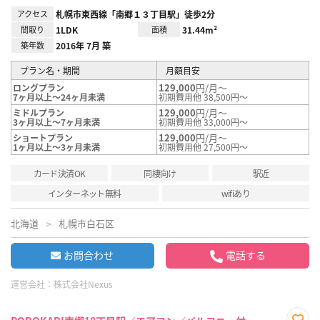
アクセス
札幌市東西線「南郷１３丁目駅」徒歩2分
間取り
1LDK
面積
31.44m²
築年数
2016年 7月 築
プラン名・期間
月額目安
129,000
円/月～
ロングプラン
7ヶ月以上～24ヶ月未満
初期費用他 38,500円～
129,000
円/月～
ミドルプラン
3ヶ月以上～7ヶ月未満
初期費用他 33,000円～
129,000
円/月～
ショートプラン
1ヶ月以上～3ヶ月未満
初期費用他 27,500円～
カード決済OK
同棲向け
駅近
インターネット無料
wifiあり
北海道
札幌市白石区
お問合わせ
電話する
運営会社：
株式会社Nexus