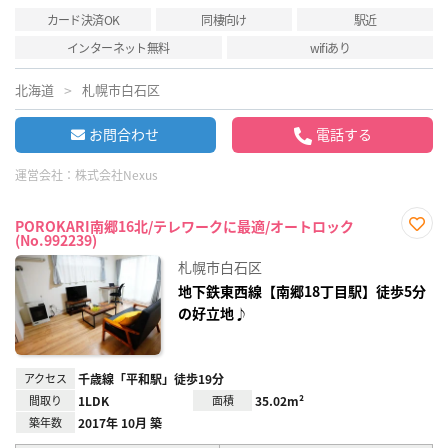
カード決済OK
同棲向け
駅近
インターネット無料
wifiあり
北海道
札幌市白石区
お問合わせ
電話する
運営会社：
株式会社Nexus
POROKARI南郷16北/テレワークに最適/オートロック
(No.992239)
お気
に入
札幌市白石区
り登
録
地下鉄東西線【南郷18丁目駅】徒歩5分
の好立地♪
アクセス
千歳線「平和駅」徒歩19分
間取り
1LDK
面積
35.02m²
築年数
2017年 10月 築