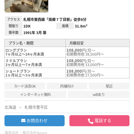
アクセス
札幌市東西線「南郷７丁目駅」徒歩8分
間取り
1DK
面積
31.8m²
築年数
1991年 3月 築
プラン名・期間
月額目安
108,000
円/月～
ロングプラン
7ヶ月以上～24ヶ月未満
初期費用他 38,500円～
108,000
円/月～
ミドルプラン
3ヶ月以上～7ヶ月未満
初期費用他 33,000円～
108,000
円/月～
ショートプラン
1ヶ月以上～3ヶ月未満
初期費用他 27,500円～
カード決済OK
同棲向け
駅近
インターネット無料
wifiあり
北海道
札幌市豊平区
お問合わせ
電話する
運営会社：
株式会社Nexus