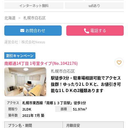
インターネット無料
wifiあり
北海道
札幌市白石区
お問合わせ
電話する
運営会社：
株式会社Nexus
割引キャンペーン
南郷通14丁目 1号室タイプ(No.1042176)
お気
札幌市白石区
に入
り登
駅徒歩3分・駐車場相談可能でアクセス
録
抜群！ゆったり2ＬＤＫと、お値引き可
能な1ＬＤＫの2種類あります
アクセス
札幌市東西線「南郷１３丁目駅」徒歩3分
間取り
2LDK
面積
51.97m²
築年数
2021年 7月 築
プラン名・期間
月額目安