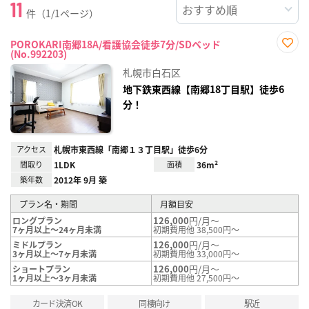
11
件（1/1ページ）
POROKARI南郷18A/看護協会徒歩7分/SDベッド
(No.992203)
お気
に入
札幌市白石区
り登
録
地下鉄東西線【南郷18丁目駅】徒歩6
分！
アクセス
札幌市東西線「南郷１３丁目駅」徒歩6分
間取り
1LDK
面積
36m²
築年数
2012年 9月 築
プラン名・期間
月額目安
126,000
円/月～
ロングプラン
7ヶ月以上～24ヶ月未満
初期費用他 38,500円～
126,000
円/月～
ミドルプラン
3ヶ月以上～7ヶ月未満
初期費用他 33,000円～
126,000
円/月～
ショートプラン
1ヶ月以上～3ヶ月未満
初期費用他 27,500円～
カード決済OK
同棲向け
駅近