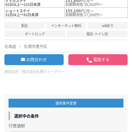
151,800
円/月～
ミドルステイ
92日以上～215日未満
初期費用他 38,500円～
155,100
円/月～
ショートステイ
31日以上～92日未満
初期費用他 27,500円～
駅近
インターネット無料
wifiあり
オートロック
風呂･トイレ別
北海道
札幌市豊平区
お問合わせ
電話する
運営会社：
株式会社札幌ウィークリー
選択条件変更
選択中の条件
行啓通駅