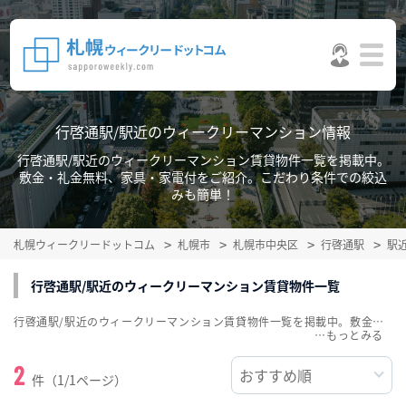
行啓通駅/駅近のウィークリーマンション情報
行啓通駅/駅近のウィークリーマンション賃貸物件一覧を掲載中。
敷金・礼金無料、家具・家電付をご紹介。こだわり条件での絞込
みも簡単！
札幌ウィークリードットコム
札幌市
札幌市中央区
行啓通駅
駅
行啓通駅/駅近のウィークリーマンション賃貸物件一覧
行啓通駅/駅近のウィークリーマンション賃貸物件一覧を掲載中。敷金・礼金無料、家具・家電付をご紹介。こだわり条件での絞込みも簡単！
…
2
件（1/1ページ）