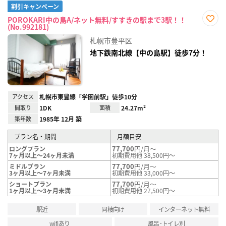
割引キャンペーン
POROKARI中の島A/ネット無料/すすきの駅まで3駅！！
(No.992181)
お気
に入
札幌市豊平区
り登
録
地下鉄南北線【中の島駅】徒歩7分！
アクセス
札幌市東豊線「学園前駅」徒歩10分
間取り
1DK
面積
24.27m²
築年数
1985年 12月 築
プラン名・期間
月額目安
77,700
円/月～
ロングプラン
7ヶ月以上～24ヶ月未満
初期費用他 38,500円～
77,700
円/月～
ミドルプラン
3ヶ月以上～7ヶ月未満
初期費用他 33,000円～
77,700
円/月～
ショートプラン
1ヶ月以上～3ヶ月未満
初期費用他 27,500円～
駅近
同棲向け
インターネット無料
wifiあり
風呂･トイレ別