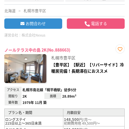
北海道
札幌市豊平区
お問合わせ
電話する
運営会社：
株式会社Nexus
ノールテラス中の島 2K(No.888663)
お気
札幌市豊平区
に入
り登
【豊平区】【駅近】【リバーサイド】冷
録
暖房完備！長期滞在におススメ
アクセス
札幌市南北線「幌平橋駅」徒歩5分
間取り
2K
面積
28.89m²
築年数
1979年 11月 築
プラン名・期間
月額目安
148,500
円/月～
ロングステイ
215日以上～365日未満
初期費用他 49,500円～