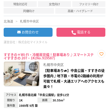
特急対応可
女性向け
ファミリー向け
同棲向け
高級・ハイグレード
北海道
札幌市中央区
お問合わせ
電話する
運営会社：
株式会社マイスタイル
すすきの＊Wi-Fi・冷暖房完備！駐車場あり♪スマートステ
イすすきの 207・1K(No.919587)
お気
に入
札幌市中央区
り登
録
【駐車場あり🚙】中島公園・すすきの徒
歩圏内♪地下鉄・市電の2路線の利用が
可能で札幌・大通エリアへのアクセスも
楽々！
アクセス
札幌市南北線「中島公園駅」徒歩12分
間取り
1K
面積
30.55m²
築年数
1989年 9月 築