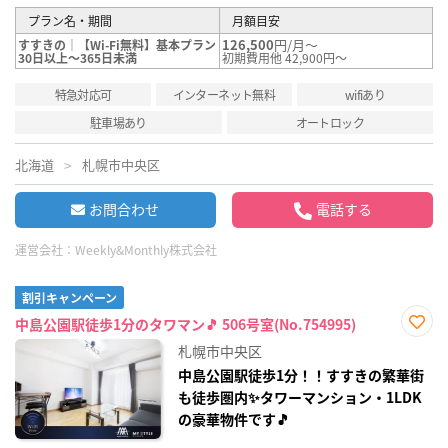
プラン名・期間
月額目安
126,500
円/月～
すすきの｜【Wi-Fi無料】基本プラン
30日以上～365日未満
初期費用他 42,900円～
特急対応可
インターネット無料
wifiあり
駐車場あり
オートロック
北海道
札幌市中央区
お問合わせ
電話する
運営会社：
Weekly&Monthly株式会社
割引キャンペーン
中島公園駅徒歩1分のタワマン🎵 506号室(No.754995)
お気
札幌市中央区
に入
り登
中島公園駅徒歩1分！！すすきの繁華街
録
も徒歩圏内✨タワーマンション・1LDK
の豪華物件です🎵