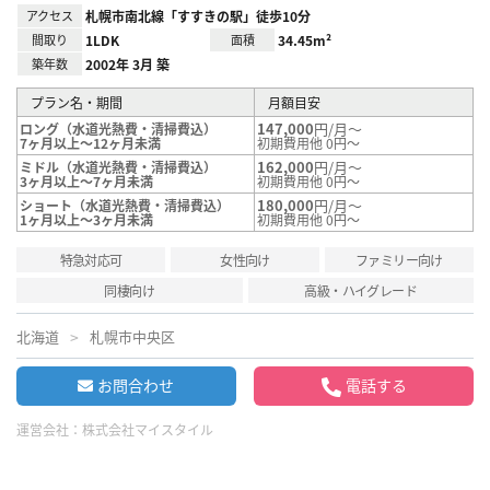
アクセス
札幌市南北線「すすきの駅」徒歩10分
間取り
1LDK
面積
34.45m²
築年数
2002年 3月 築
プラン名・期間
月額目安
147,000
円/月～
ロング（水道光熱費・清掃費込）
7ヶ月以上～12ヶ月未満
初期費用他 0円～
162,000
円/月～
ミドル（水道光熱費・清掃費込）
3ヶ月以上～7ヶ月未満
初期費用他 0円～
180,000
円/月～
ショート（水道光熱費・清掃費込）
1ヶ月以上～3ヶ月未満
初期費用他 0円～
特急対応可
女性向け
ファミリー向け
同棲向け
高級・ハイグレード
北海道
札幌市中央区
お問合わせ
電話する
運営会社：
株式会社マイスタイル