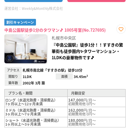
運営会社：
Weekly&Monthly株式会社
割引キャンペーン
中島公園駅徒歩1分のタワマン🎵 1005号室(No.727695)
お気
札幌市中央区
に入
り登
『中島公園駅』徒歩1分！！すすきの繁
録
華街も徒歩圏内✨タワーマンション・
1LDKの豪華物件です🎵
アクセス
札幌市南北線「すすきの駅」徒歩10分
間取り
1LDK
面積
34.45m²
築年数
2002年 3月 築
プラン名・期間
月額目安
147,000
円/月～
ロング（水道光熱費・清掃費込）
7ヶ月以上～12ヶ月未満
初期費用他 0円～
162,000
円/月～
ミドル（水道光熱費・清掃費込）
3ヶ月以上～7ヶ月未満
初期費用他 0円～
180,000
円/月～
ショート（水道光熱費・清掃費込）
1ヶ月以上～3ヶ月未満
初期費用他 0円～