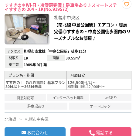
すすきの＊Wi-Fi・冷暖房完備！駐車場あり♪スマートステ
イすすきの 204・1K(No.919572)
お気
に入
札幌市中央区
り登
録
【南北線 中島公園駅】エアコン・暖房
完備◎すすきの・中島公園徒歩圏内のリ
ーズナブルなお部屋♪
アクセス
札幌市南北線「中島公園駅」徒歩12分
間取り
1K
面積
30.55m²
築年数
1989年 9月 築
プラン名・期間
月額目安
126,500
円/月～
すすきの｜【Wi-Fi無料】基本プラン
30日以上～365日未満
初期費用他 42,900円～
特急対応可
インターネット無料
wifiあり
駐車場あり
オートロック
北海道
札幌市中央区
お問合わせ
電話する