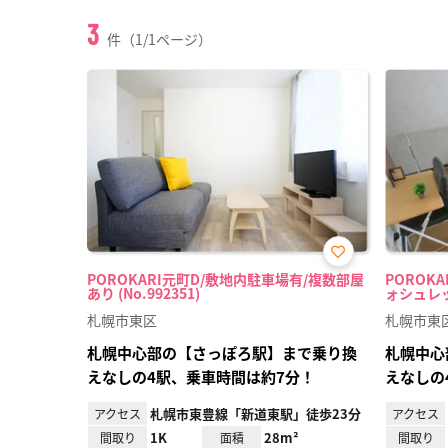
3
件（1/1ページ）
お気
POROKARI元町D/敷地内駐車場有/複数部屋
POROK
に入
あり (No.992351)
ォシュレット
り登
録
札幌市東区
札幌市東
札幌中心部の【さっぽろ駅】まで乗り換
札幌中心
えなしの4駅、乗車時間は約7分！
えなしの
札幌市東豊線「新道東駅」徒歩23分
アクセス
アクセス
1K
28m²
間取り
面積
間取り