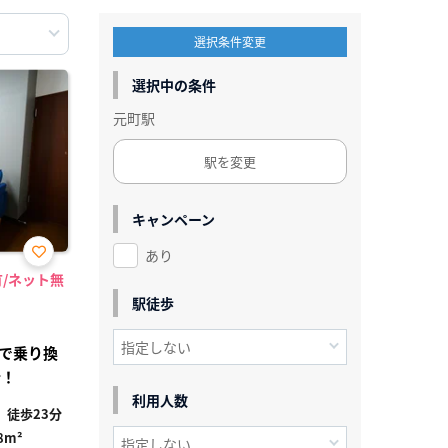
選択条件変更
選択中の条件
元町駅
駅を変更
キャンペーン
あり
お気
有/ネット無
に入
り登
駅徒歩
録
で乗り換
分！
利用人数
徒歩23分
8m²