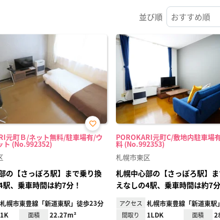
並び順
お気
ARI元町Ｂ/ネット無料/駐車場有/ウ
POROKARI元町C/敷地内駐車場
に入
 (No.992352)
料 (No.992353)
り登
録
区
札幌市東区
部の【さっぽろ駅】まで乗り換
札幌中心部の【さっぽろ駅】ま
4駅、乗車時間は約7分！
えなしの4駅、乗車時間は約7
札幌市東豊線「新道東駅」徒歩23分
札幌市東豊線「新道東駅」
アクセス
1K
22.27m²
1LDK
2
面積
間取り
面積