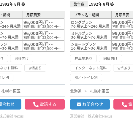
1992年 8月 築
1992年 8月 築
築年数
・期間
月額目安
プラン名・期間
月額目安
96,000
円/月～
99,000
円
ラン
ロングプラン
～24ヶ月未満
7ヶ月以上～24ヶ月未満
初期費用他 38,500円～
初期費用他 3
96,000
円/月～
99,000
円
ラン
ミドルプラン
～7ヶ月未満
3ヶ月以上～7ヶ月未満
初期費用他 33,000円～
初期費用他 3
96,000
円/月～
99,000
円
プラン
ショートプラン
～3ヶ月未満
1ヶ月以上～3ヶ月未満
初期費用他 27,500円～
初期費用他 2
あり
同棲向け
駐車場あり
同棲向け
ーネット無料
wifiあり
インターネット無料
wifiあり
イレ別
風呂･トイレ別
札幌市東区
北海道
札幌市東区
問合わせ
電話する
お問合わせ
電
株式会社Nexus
運営会社：
株式会社Nexus