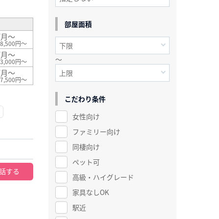
部屋面積
/月～
8,500円～
/月～
～
3,000円～
/月～
7,500円～
こだわり条件
女性向け
ファミリー向け
同棲向け
ペット可
話する
高級・ハイグレード
家具なしOK
駅近