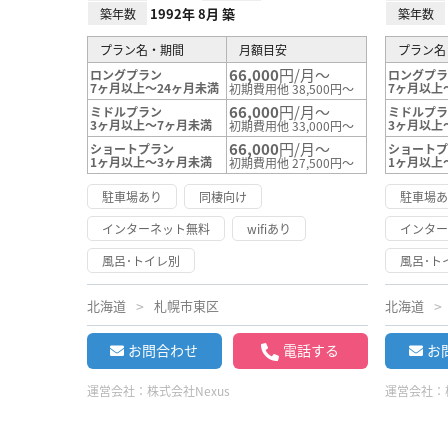
1992年 8月 築
築年数
築年数
プラン名・期間
月額目安
プラン名
66,000
円/月～
ロングプラン
ロングプ
7ヶ月以上～24ヶ月未満
7ヶ月以上
初期費用他 38,500円～
66,000
円/月～
ミドルプラン
ミドルプ
3ヶ月以上～7ヶ月未満
3ヶ月以上
初期費用他 33,000円～
66,000
円/月～
ショートプラン
ショート
1ヶ月以上～3ヶ月未満
1ヶ月以上
初期費用他 27,500円～
駐車場あり
同棲向け
駐車場
インターネット無料
wifiあり
インタ
風呂･トイレ別
風呂･ト
北海道
札幌市東区
北海道
お問合わせ
電話する
お
運営会社：
株式会社Nexus
運営会社：