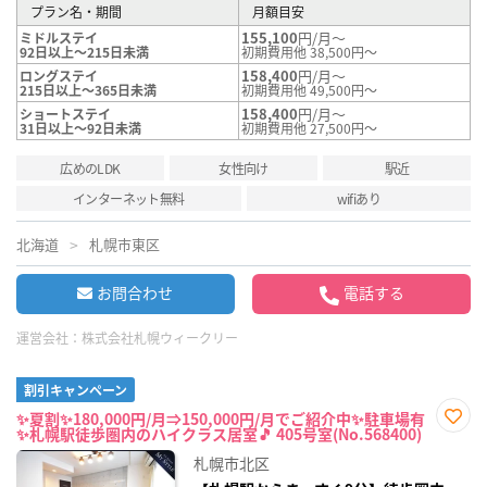
プラン名・期間
月額目安
155,100
円/月～
ミドルステイ
92日以上～215日未満
初期費用他 38,500円～
158,400
円/月～
ロングステイ
215日以上～365日未満
初期費用他 49,500円～
158,400
円/月～
ショートステイ
31日以上～92日未満
初期費用他 27,500円～
広めのLDK
女性向け
駅近
インターネット無料
wifiあり
北海道
札幌市東区
お問合わせ
電話する
運営会社：
株式会社札幌ウィークリー
割引キャンペーン
✨夏割✨180,000円/月⇒150,000円/月でご紹介中✨駐車場有
✨札幌駅徒歩圏内のハイクラス居室🎵 405号室(No.568400)
お気
に入
札幌市北区
り登
録