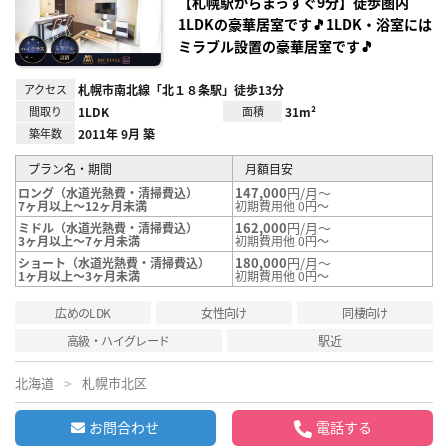
【札幌駅からまっすぐ9分】徒歩圏内
1LDKの豪華居室です🎵1LDK・浴室には
ミラブル設置の豪華居室です🎵
アクセス
札幌市南北線「北１８条駅」徒歩13分
間取り
1LDK
面積
31m²
築年数
2011年 9月 築
プラン名・期間
月額目安
147,000
円/月～
ロング（水道光熱費・清掃費込）
7ヶ月以上～12ヶ月未満
初期費用他 0円～
162,000
円/月～
ミドル（水道光熱費・清掃費込）
3ヶ月以上～7ヶ月未満
初期費用他 0円～
180,000
円/月～
ショート（水道光熱費・清掃費込）
1ヶ月以上～3ヶ月未満
初期費用他 0円～
広めのLDK
女性向け
同棲向け
高級・ハイグレード
駅近
北海道
札幌市北区
お問合わせ
電話する