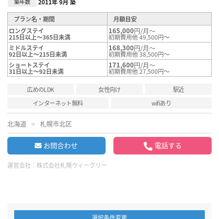
築年数
2011年 9月 築
プラン名・期間
月額目安
165,000
円/月～
ロングステイ
215日以上～365日未満
初期費用他 49,500円～
168,300
円/月～
ミドルステイ
92日以上～215日未満
初期費用他 38,500円～
171,600
円/月～
ショートステイ
31日以上～92日未満
初期費用他 27,500円～
広めのLDK
女性向け
駅近
インターネット無料
wifiあり
北海道
札幌市北区
お問合わせ
電話する
運営会社：
株式会社札幌ウィークリー
選択条件変更