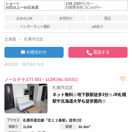
138,390
円/月～
ショート
30日以上～90日未満
初期費用他 28,160円～
広めのLDK
女性向け
駅近
インターネット無料
wifiあり
北海道
札幌市北区
お問合わせ
電話する
運営会社：
株式会社 秋吉
ノールテラスTI 303・1LDK(No.63551)
お気
札幌市北区
に入
り登
ネット無料☆地下鉄駅徒歩3分☆JR札幌
録
駅や北海道大学も徒歩圏内☆
アクセス
札幌市南北線「北１２条駅」徒歩2分
間取り
1LDK
面積
30.4m²