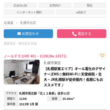
広めのLDK
女性向け
駅近
インターネット無料
wifiあり
北海道
札幌市北区
お問合わせ
電話する
運営会社：
株式会社 秋吉
ノールテラスME 401・1LDK(No.63571)
お気
札幌市東区
に入
り登
【札幌駅東エリア】オール電化のデザイ
録
ナーズMS☆無料Wi-Fi☆天使病院・北
大・JR札幌駅が徒歩圏内！長期にもお
ススメです♪
アクセス
札幌市南北線「北１２条駅」徒歩11分
間取り
1LDK
面積
35.88m²
築年数
2013年 3月 築