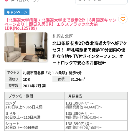
キャンペーン
【北海道大学病院・北海道大学まで徒歩2分｜8月限定キャン
ペーンあり｜即日入居OK】 エクスフラッツ北大前
お気
1DK(No.125789)
に入
り登
札幌市北区
録
北12条駅 徒歩2分🚇 北海道大学へ好アク
セス！ JR札幌駅まで徒歩10分圏内の便
利な立地✨ TV付きインターフォン、オ
ートロックで安心のお部屋🔑
アクセス
札幌市南北線「北１８条駅」徒歩9分
間取り
1DK
面積
31.24m²
築年数
2011年 7月 築
プラン名・期間
月額目安
132,390
円/月～
ロング
210日以上～365日未満
初期費用他 44,660円～
135,390
円/月～
ミドル
90日以上～210日未満
初期費用他 36,410円～
138,390
円/月～
ショート
30日以上～90日未満
初期費用他 28,160円～