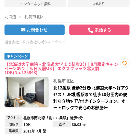
インターネット無料
wifiあり
北海道
札幌市北区
お問合わせ
電話する
運営会社：
株式会社札幌ウィークリー
キャンペーン
【北海道大学病院・北海道大学まで徒歩2分｜8月限定キャン
ペーンあり｜即日入居OK】 エクスフラッツ北大前
お気
1DK(No.125848)
に入
り登
札幌市北区
録
北12条駅 徒歩2分🚇 北海道大学へ好アク
セス！ JR札幌駅まで徒歩10分圏内の便
利な立地✨ TV付きインターフォン、オ
ートロックで安心のお部屋🔑
アクセス
札幌市南北線「北１８条駅」徒歩9分
間取り
1DK
面積
30.03m²
築年数
2011年 7月 築