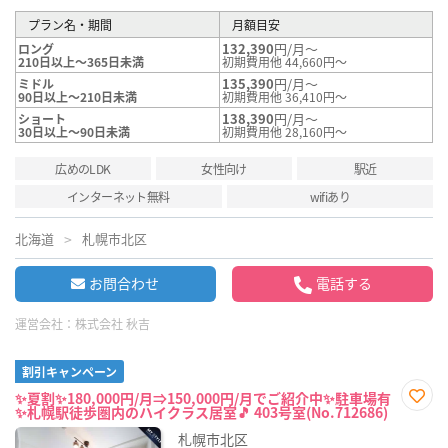
プラン名・期間
月額目安
132,390
円/月～
ロング
210日以上～365日未満
初期費用他 44,660円～
135,390
円/月～
ミドル
90日以上～210日未満
初期費用他 36,410円～
138,390
円/月～
ショート
30日以上～90日未満
初期費用他 28,160円～
広めのLDK
女性向け
駅近
インターネット無料
wifiあり
北海道
札幌市北区
お問合わせ
電話する
運営会社：
株式会社 秋吉
割引キャンペーン
✨夏割✨180,000円/月⇒150,000円/月でご紹介中✨駐車場有
✨札幌駅徒歩圏内のハイクラス居室🎵 403号室(No.712686)
お気
に入
札幌市北区
り登