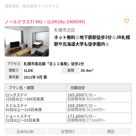
運営会社：
株式会社マイスタイル
ノールテラスTI 402・1LDK(No.1408544)
お気
札幌市北区
に入
り登
ネット無料☆地下鉄駅徒歩3分☆JR札幌
録
駅や北海道大学も徒歩圏内☆
アクセス
札幌市南北線「北１２条駅」徒歩2分
間取り
1LDK
面積
30.4m²
築年数
2011年 9月 築
プラン名・期間
月額目安
165,000
円/月～
ロングステイ
215日以上～365日未満
初期費用他 49,500円～
168,300
円/月～
ミドルステイ
92日以上～215日未満
初期費用他 38,500円～
171,600
円/月～
ショートステイ
31日以上～92日未満
初期費用他 27,500円～
広めのLDK
女性向け
駅近