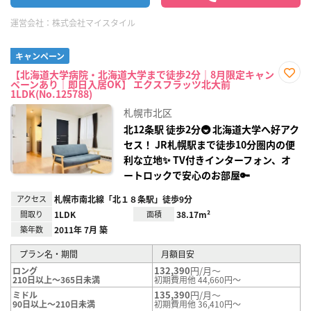
運営会社：
株式会社マイスタイル
キャンペーン
【北海道大学病院・北海道大学まで徒歩2分｜8月限定キャン
ペーンあり｜即日入居OK】 エクスフラッツ北大前
お気
1LDK(No.125788)
に入
り登
札幌市北区
録
北12条駅 徒歩2分🚇 北海道大学へ好アク
セス！ JR札幌駅まで徒歩10分圏内の便
利な立地✨ TV付きインターフォン、オ
ートロックで安心のお部屋🔑
アクセス
札幌市南北線「北１８条駅」徒歩9分
間取り
1LDK
面積
38.17m²
築年数
2011年 7月 築
プラン名・期間
月額目安
132,390
円/月～
ロング
210日以上～365日未満
初期費用他 44,660円～
135,390
円/月～
ミドル
90日以上～210日未満
初期費用他 36,410円～