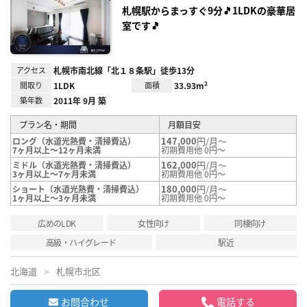
録
札幌駅からまっすぐ9分🎵1LDKの豪華居
室です🎵
アクセス
札幌市南北線「北１８条駅」徒歩13分
間取り
1LDK
面積
33.93m²
築年数
2011年 9月 築
プラン名・期間
月額目安
147,000
円/月～
ロング（水道光熱費・清掃費込）
7ヶ月以上～12ヶ月未満
初期費用他 0円～
162,000
円/月～
ミドル（水道光熱費・清掃費込）
3ヶ月以上～7ヶ月未満
初期費用他 0円～
180,000
円/月～
ショート（水道光熱費・清掃費込）
1ヶ月以上～3ヶ月未満
初期費用他 0円～
広めのLDK
女性向け
同棲向け
高級・ハイグレード
駅近
北海道
札幌市北区
お問合わせ
電話する