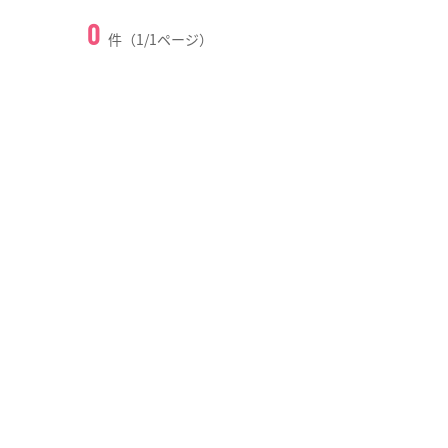
0
件（1/1ページ）