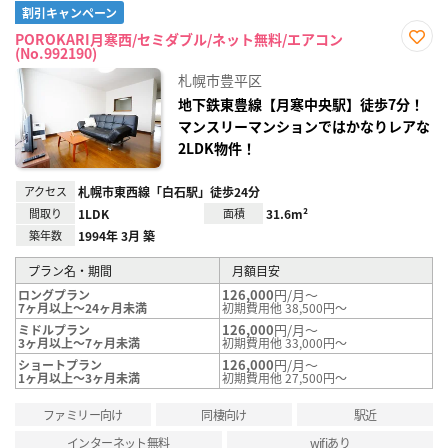
割引キャンペーン
POROKARI月寒西/セミダブル/ネット無料/エアコン
(No.992190)
お気
に入
札幌市豊平区
り登
録
地下鉄東豊線【月寒中央駅】徒歩7分！
マンスリーマンションではかなりレアな
2LDK物件！
アクセス
札幌市東西線「白石駅」徒歩24分
間取り
1LDK
面積
31.6m²
築年数
1994年 3月 築
プラン名・期間
月額目安
126,000
円/月～
ロングプラン
7ヶ月以上～24ヶ月未満
初期費用他 38,500円～
126,000
円/月～
ミドルプラン
3ヶ月以上～7ヶ月未満
初期費用他 33,000円～
126,000
円/月～
ショートプラン
1ヶ月以上～3ヶ月未満
初期費用他 27,500円～
ファミリー向け
同棲向け
駅近
インターネット無料
wifiあり