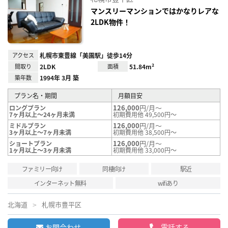
に入
り登
マンスリーマンションではかなりレアな
録
2LDK物件！
アクセス
札幌市東豊線「美園駅」徒歩14分
間取り
2LDK
面積
51.84m²
築年数
1994年 3月 築
プラン名・期間
月額目安
126,000
円/月～
ロングプラン
7ヶ月以上～24ヶ月未満
初期費用他 49,500円～
126,000
円/月～
ミドルプラン
3ヶ月以上～7ヶ月未満
初期費用他 38,500円～
126,000
円/月～
ショートプラン
1ヶ月以上～3ヶ月未満
初期費用他 33,000円～
ファミリー向け
同棲向け
駅近
インターネット無料
wifiあり
北海道
札幌市豊平区
お問合わせ
電話する