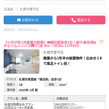
北海道
札幌市豊平区
お問合わせ
電話する
運営会社：
株式会社Nexus
【✨2025年1月開業の新築】🚃福住駅徒歩3分！新千歳空港🛬
からリムジンバス🚎で1本 301・1K(No.1374502)
お気
に入
札幌市豊平区
り登
録
開業から1年半の新築物件！広めの１K
で風呂トイレ別！
アクセス
札幌市東豊線「福住駅」徒歩3分
間取り
1K
面積
21m²
築年数
2025年 1月 築
プラン名・期間
月額目安
144,000
円/月～
水道光熱費込みプラン
30日以上～6ヶ月未満
初期費用他 24,000円～