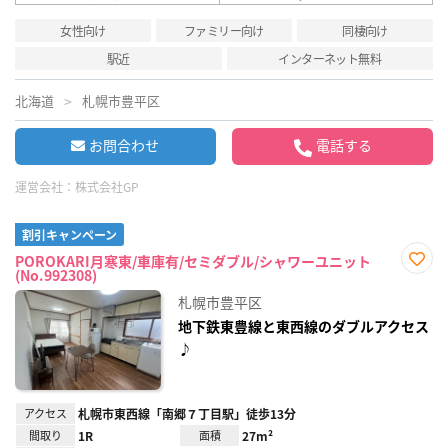
女性向け
ファミリー向け
同棲向け
駅近
インターネット無料
北海道
札幌市豊平区
お問合わせ
電話する
運営会社：
株式会社GP
割引キャンペーン
POROKARI月寒東/車庫有/セミダブル/シャワーユニット
(No.992308)
お気
に入
札幌市豊平区
り登
録
地下鉄東豊線と東西線のダブルアクセス
♪
アクセス
札幌市東西線「南郷７丁目駅」徒歩13分
間取り
1R
面積
27m²