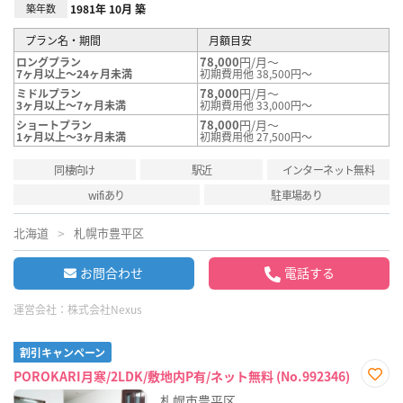
築年数
1981年 10月 築
プラン名・期間
月額目安
78,000
円/月～
ロングプラン
7ヶ月以上～24ヶ月未満
初期費用他 38,500円～
78,000
円/月～
ミドルプラン
3ヶ月以上～7ヶ月未満
初期費用他 33,000円～
78,000
円/月～
ショートプラン
1ヶ月以上～3ヶ月未満
初期費用他 27,500円～
同棲向け
駅近
インターネット無料
wifiあり
駐車場あり
北海道
札幌市豊平区
お問合わせ
電話する
運営会社：
株式会社Nexus
割引キャンペーン
POROKARI月寒/2LDK/敷地内P有/ネット無料 (No.992346)
お気
札幌市豊平区