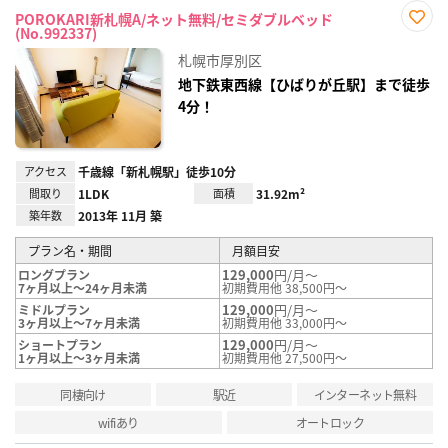
POROKARI新札幌A/ネット無料/セミダブルベッド
(No.992337)
お気
に入
札幌市厚別区
り登
録
地下鉄東西線【ひばりが丘駅】まで徒歩
4分！
アクセス
千歳線「新札幌駅」徒歩10分
間取り
1LDK
面積
31.92m²
築年数
2013年 11月 築
プラン名・期間
月額目安
129,000
円/月～
ロングプラン
7ヶ月以上～24ヶ月未満
初期費用他 38,500円～
129,000
円/月～
ミドルプラン
3ヶ月以上～7ヶ月未満
初期費用他 33,000円～
129,000
円/月～
ショートプラン
1ヶ月以上～3ヶ月未満
初期費用他 27,500円～
同棲向け
駅近
インターネット無料
wifiあり
オートロック