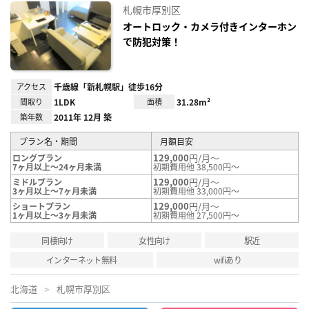
に入
札幌市厚別区
り登
録
オートロック・カメラ付きインターホン
で防犯対策！
アクセス
千歳線「新札幌駅」徒歩16分
間取り
1LDK
面積
31.28m²
築年数
2011年 12月 築
プラン名・期間
月額目安
129,000
円/月～
ロングプラン
7ヶ月以上～24ヶ月未満
初期費用他 38,500円～
129,000
円/月～
ミドルプラン
3ヶ月以上～7ヶ月未満
初期費用他 33,000円～
129,000
円/月～
ショートプラン
1ヶ月以上～3ヶ月未満
初期費用他 27,500円～
同棲向け
女性向け
駅近
インターネット無料
wifiあり
北海道
札幌市厚別区