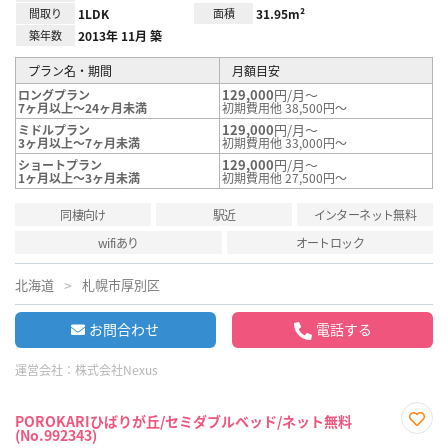
間取り
1LDK
面積
31.95m²
築年数
2013年 11月 築
プラン名・期間
月額目安
129,000
円/月～
ロングプラン
7ヶ月以上～24ヶ月未満
初期費用他 38,500円～
129,000
円/月～
ミドルプラン
3ヶ月以上～7ヶ月未満
初期費用他 33,000円～
129,000
円/月～
ショートプラン
1ヶ月以上～3ヶ月未満
初期費用他 27,500円～
同棲向け
駅近
インターネット無料
wifiあり
オートロック
北海道
札幌市厚別区
お問合わせ
電話する
運営会社：
株式会社Nexus
POROKARIひばりが丘/セミダブルベッド/ネット無料
(No.992343)
お気