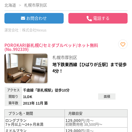
北海道
札幌市厚別区
お問合わせ
電話する
運営会社：
株式会社Nexus
POROKARI新札幌C/セミダブルベッド/ネット無料
(No.992339)
お気
に入
札幌市厚別区
り登
録
地下鉄東西線【ひばりが丘駅】まで徒歩
4分！
アクセス
千歳線「新札幌駅」徒歩10分
間取り
1LDK
面積
築年数
2013年 11月 築
プラン名・期間
月額目安
129,000
円/月～
ロングプラン
7ヶ月以上～24ヶ月未満
初期費用他 38,500円～
129,000
円/月～
ミドルプラン