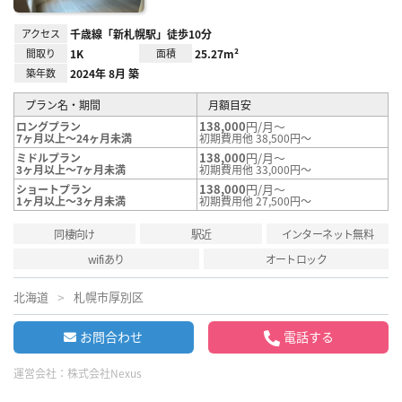
アクセス
千歳線「新札幌駅」徒歩10分
間取り
1K
面積
25.27m²
築年数
2024年 8月 築
プラン名・期間
月額目安
138,000
円/月～
ロングプラン
7ヶ月以上～24ヶ月未満
初期費用他 38,500円～
138,000
円/月～
ミドルプラン
3ヶ月以上～7ヶ月未満
初期費用他 33,000円～
138,000
円/月～
ショートプラン
1ヶ月以上～3ヶ月未満
初期費用他 27,500円～
同棲向け
駅近
インターネット無料
wifiあり
オートロック
北海道
札幌市厚別区
お問合わせ
電話する
運営会社：
株式会社Nexus