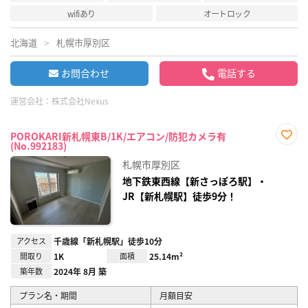
wifiあり
オートロック
北海道
札幌市厚別区
お問合わせ
電話する
運営会社：
株式会社Nexus
POROKARI新札幌東B/1K/エアコン/防犯カメラ有
(No.992183)
お気
に入
札幌市厚別区
り登
録
地下鉄東西線【新さっぽろ駅】・
JR【新札幌駅】徒歩9分！
アクセス
千歳線「新札幌駅」徒歩10分
間取り
1K
面積
25.14m²
築年数
2024年 8月 築
プラン名・期間
月額目安