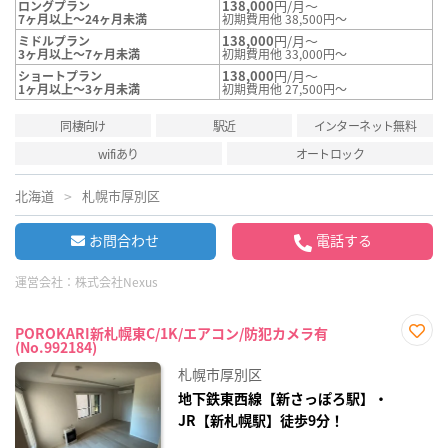
138,000
円/月～
ロングプラン
7ヶ月以上～24ヶ月未満
初期費用他 38,500円～
138,000
円/月～
ミドルプラン
3ヶ月以上～7ヶ月未満
初期費用他 33,000円～
138,000
円/月～
ショートプラン
1ヶ月以上～3ヶ月未満
初期費用他 27,500円～
同棲向け
駅近
インターネット無料
wifiあり
オートロック
北海道
札幌市厚別区
お問合わせ
電話する
運営会社：
株式会社Nexus
POROKARI新札幌東C/1K/エアコン/防犯カメラ有
(No.992184)
お気
に入
札幌市厚別区
り登
録
地下鉄東西線【新さっぽろ駅】・
JR【新札幌駅】徒歩9分！