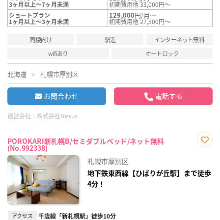
3ヶ月以上～7ヶ月未満
初期費用他 33,000円～
129,000
円/月～
ショートプラン
1ヶ月以上～3ヶ月未満
初期費用他 27,500円～
同棲向け
駅近
インターネット無料
wifiあり
オートロック
北海道
札幌市厚別区
お問合わせ
電話する
運営会社：
株式会社Nexus
POROKARI新札幌B/セミダブルベッド/ネット無料
(No.992338)
お気
に入
札幌市厚別区
り登
録
地下鉄東西線【ひばりが丘駅】まで徒歩
4分！
アクセス
千歳線「新札幌駅」徒歩10分