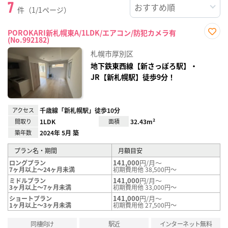
7
件（1/1ページ）
POROKARI新札幌東A/1LDK/エアコン/防犯カメラ有
(No.992182)
お気
に入
札幌市厚別区
り登
録
地下鉄東西線【新さっぽろ駅】・
JR【新札幌駅】徒歩9分！
アクセス
千歳線「新札幌駅」徒歩10分
間取り
1LDK
面積
32.43m²
築年数
2024年 5月 築
プラン名・期間
月額目安
141,000
円/月～
ロングプラン
7ヶ月以上～24ヶ月未満
初期費用他 38,500円～
141,000
円/月～
ミドルプラン
3ヶ月以上～7ヶ月未満
初期費用他 33,000円～
141,000
円/月～
ショートプラン
1ヶ月以上～3ヶ月未満
初期費用他 27,500円～
同棲向け
駅近
インターネット無料