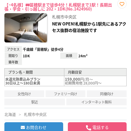
【~4名様】🚃苗穂駅まで徒歩4分！札幌駅まで1駅！長期出
張・学会・引っ越しに 202・1DK(No.1424960)
お気
に入
札幌市中央区
り登
録
NEW OPEN!札幌駅から1駅先にあるアク
セス抜群の宿泊施設です
アクセス
千歳線「苗穂駅」徒歩4分
間取り
1DK
面積
24m²
築年数
プラン名・期間
月額目安
159,000
円/月～
水道光熱費込みプラン
30日以上～180日未満
初期費用他 28,000円～
女性向け
ファミリー向け
同棲向け
駅近
インターネット無料
北海道
札幌市中央区
お問合わせ
電話する