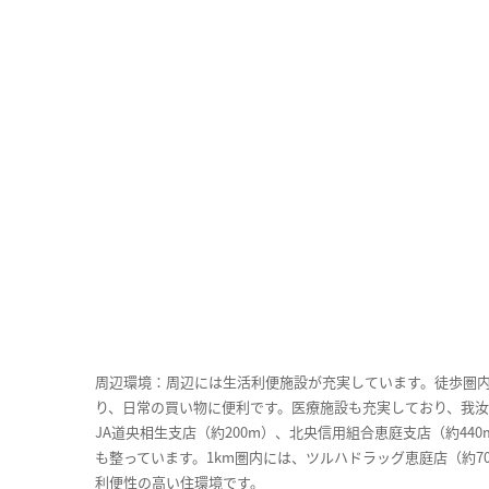
周辺環境：周辺には生活利便施設が充実しています。徒歩圏内に
り、日常の買い物に便利です。医療施設も充実しており、我汝会
JA道央相生支店（約200m）、北央信用組合恵庭支店（約44
も整っています。1km圏内には、ツルハドラッグ恵庭店（約7
利便性の高い住環境です。