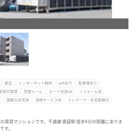
。
駅近
インターネット無料
wifiあり
駐車場あり
家具付賃貸
禁煙ルーム
カード決済OK
リフォーム済
好
閑静な住宅地
清掃サービス有
テレワーク・在宅勤務可
階建の賃貸マンションです。千歳線 恵庭駅 徒歩4分の距離にありま
トです。