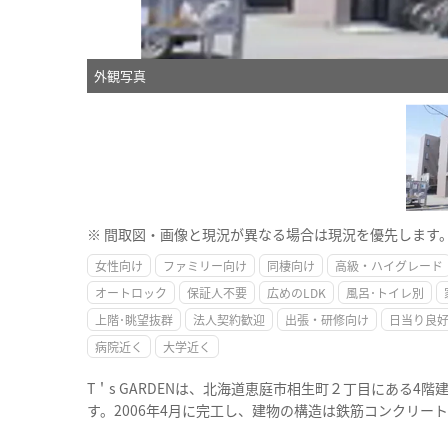
外観写真
※ 間取図・画像と現況が異なる場合は現況を優先します
女性向け
ファミリー向け
同棲向け
高級・ハイグレード
オートロック
保証人不要
広めのLDK
風呂･トイレ別
上階･眺望抜群
法人契約歓迎
出張・研修向け
日当り良
病院近く
大学近く
T＇s GARDENは、北海道恵庭市相生町２丁目にある4
す。2006年4月に完工し、建物の構造は鉄筋コンクリー