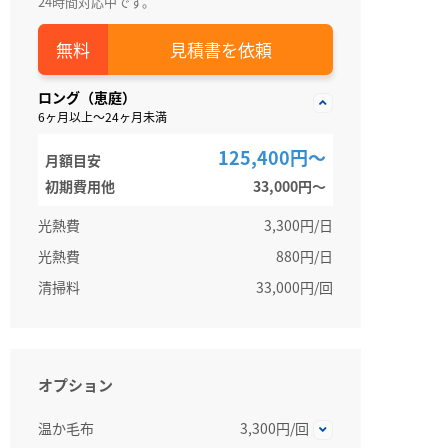
24時間対応中です。
見積書を依頼
ロング（恵庭）
6ヶ月以上～24ヶ月未満
125,400円～
月額目安
初期費用他
33,000円〜
光熱費
3,300円/日
光熱費
880円/日
清掃料
33,000円/回
オプション
温か毛布
3,300円/回