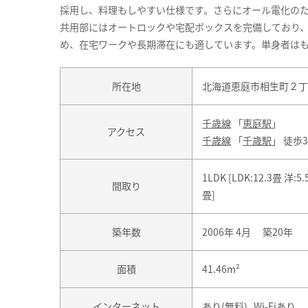
採用し、料理もしやすい仕様です。さらにオール電化の
共用部にはオートロックや宅配ボックスを完備しており
め、在宅ワークや長期滞在にも適しています。単身者は
所在地
北海道恵庭市相生町２丁目8-
千歳線
「
恵庭駅
」
アクセス
千歳線
「
千歳駅
」 徒歩
1LDK [LDK:12.3畳 洋:5.
間取り
畳]
築年数
2006年 4月 築20年
面積
41.46m²
インターネット
あり(無料) Wi-Fiあり