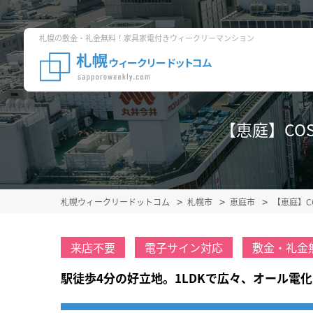
札幌の敷金・礼金無料！家具家電付きウィークリーマンション
【恵庭】COSO
札幌ウィークリードットコム
札幌市
恵庭市
【恵庭】C
来店不要
電子サイン対応
敷金・礼金
駅徒歩4分の好立地。1LDKで広々、オール電