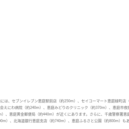
は、セブンイレブン恵庭駅前店（約250m）、セイコーマート恵庭緑町店（約
えにわ病院（約240m）、恵庭みどりのクリニック（約370m）、恵庭市夜
0m）、恵庭黄金郵便局（約440m）が近くにあります。さらに、千歳警察署恵
00m）、北海道銀行恵庭支店（約740m）、恵庭ふるさと公園（約800m）