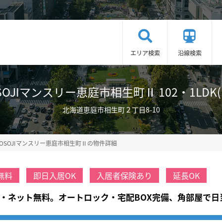
エリア検索
沿線検索
JIマンスリー恵庭市相生町Ⅱ 102・1LDK(No
北海道恵庭市相生町２丁目8-10
OSOJIマンスリー恵庭市相生町Ⅱの物件詳細
無料
即日入居OK
入居者保険あり
延長OK
化・ネット無料。オートロック・宅配BOX完備、角部屋で日