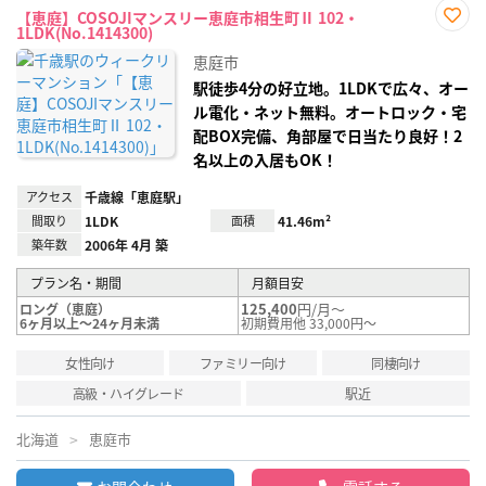
【恵庭】COSOJIマンスリー恵庭市相生町Ⅱ 102・
1LDK(No.1414300)
お気
に入
恵庭市
り登
録
駅徒歩4分の好立地。1LDKで広々、オー
ル電化・ネット無料。オートロック・宅
配BOX完備、角部屋で日当たり良好！2
名以上の入居もOK！
アクセス
千歳線「恵庭駅」
間取り
1LDK
面積
41.46m²
築年数
2006年 4月 築
プラン名・期間
月額目安
125,400
円/月～
ロング（恵庭）
6ヶ月以上～24ヶ月未満
初期費用他 33,000円～
女性向け
ファミリー向け
同棲向け
高級・ハイグレード
駅近
北海道
恵庭市