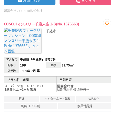
お問合わせ
電話する
運営会社：
COSOJI株式会社
COSOJIマンスリー千歳末広 1-B(No.1376663)
お気
千歳市
に入
り登
録
アクセス
千歳線「千歳駅」徒歩7分
間取り
1DK
面積
38.75m²
築年数
1999年 7月 築
プラン名・期間
月額目安
要問合わせ
スーパーショート（１LDK）
1週間以上～1ヶ月未満
初期費用他 43,490円～
駅近
インターネット無料
wifiあり
風呂･トイレ別
家具付賃貸