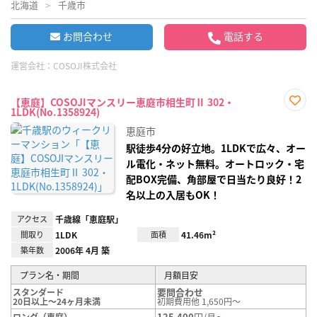
北海道
千歳市
お問合わせ
電話する
運営会社：
COSOJI株式会社
【恵庭】COSOJIマンスリー恵庭市相生町Ⅱ 302・
1LDK(No.1358924)
お気
に入
恵庭市
り登
録
駅徒歩4分の好立地。1LDKで広々、オー
ル電化・ネット無料。オートロック・宅
配BOX完備、角部屋で日当たり良好！2
名以上の入居もOK！
アクセス
千歳線「恵庭駅」
間取り
1LDK
面積
41.46m²
築年数
2006年 4月 築
プラン名・期間
月額目安
要問合わせ
スタンダード
20日以上～24ヶ月未満
初期費用他 1,650円～
125,400
円/月～
ロング（恵庭）