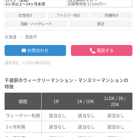
6ヶ月以上～24ヶ月未満
初期費用他 33,000円～
女性向け
ファミリー向け
同棲向け
高級・ハイグレード
駅近
北海道
恵庭市
お問合わせ
電話する
運営会社：
COSOJI株式会社
千歳駅のウィークリーマンション・マンスリーマンションの
特徴
1LDK / 2K /
2
期間
1R
1K / 1DK
2DK
ウィークリー利用
該当なし
該当なし
該当なし
1ヶ月利用
該当なし
該当なし
該当なし