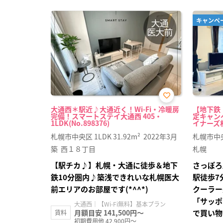
キャンペ
お気
大通西＊駅近♪大通近く！Wi-Fi・冷暖房
【地下鉄
に入
完備！スマートステイ大通西 405・
定キャン
り登
1LDK(No.898376)
イナーズ札幌
録
札幌市中央区
1LDK
31.92m²
2022年3月
札幌市中
築
西１８丁目
札幌
【駅チカ♪】札幌・大通に徒歩＆地下
さっぽろ
鉄10分圏内♪築浅できれいな札幌医大
駅徒歩7
前エリアのお部屋です(*^^*)
クーラー
「サッポ
大通西｜【Wi-Fi無料】基本プラン
月額目安 141,500円～
で買い物
賃料
初期費用他 42,900円～