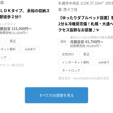
公園
札幌市中央区
1LDK
37.16m²
200
築
西４丁目
ＬＤＫタイプ、 余裕の収納ス
駅徒歩２分!!
【ゆったりダブルベッド設置】
2分＆冷暖房完備！札幌・大通
ロングステイ
額目安 123,000円～
クセス抜群なお部屋♪✨
期費用他 61,600円～
🎁10/1～10/12特別CP🎁大通東
け
駅近
月額目安 43,700円～
賃料
初期費用他 39,600円～
ーネット無料
wifiあり
女性向け
駅近
ロック
インターネット無料
wifiあり
キタコー株式会社
オートロック
運営会社：
Weekly&Monthly株式会社
すべてのお部屋を見る