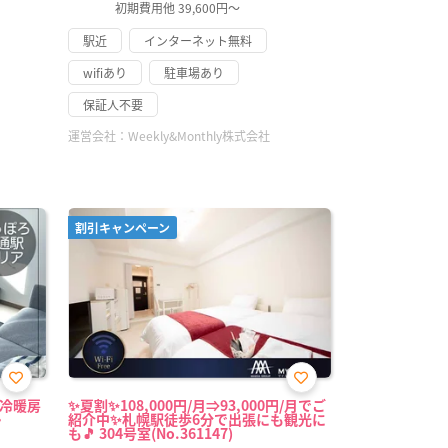
初期費用他 39,600円～
駅近
インターネット無料
wifiあり
駐車場あり
保証人不要
運営会社：
Weekly&Monthly株式会社
割引キャンペーン
お気
お気
・冷暖房
✨夏割✨108,000円/月⇒93,000円/月でご
に入
に入
・
紹介中✨札幌駅徒歩6分で出張にも観光に
り登
り登
も🎵 304号室(No.361147)
録
録