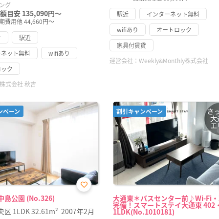
ング
額目安 135,090円～
駅近
インターネット無料
期費用他 44,660円～
wifiあり
オートロック
け
駅近
家具付賃貸
ーネット無料
wifiあり
運営会社：
Weekly&Monthly株式会社
ロック
株式会社 秋吉
ンペーン
割引キャンペーン
お気
島公園 (No.326)
大通東＊バスセンター前♪Wi-Fi
に入
完備！スマートステイ大通東 402
り登
央区
1LDK
32.61m²
2007年2月
1LDK(No.1010181)
録