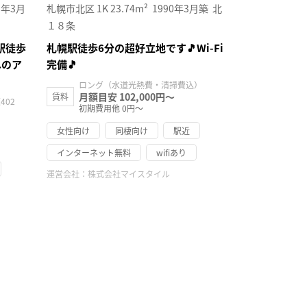
3年3月
札幌市北区
1K
23.74m²
1990年3月築
北
１８条
駅徒歩
札幌駅徒歩6分の超好立地です🎵Wi-Fi
へのア
完備🎵
ロング（水道光熱費・清掃費込）
月額目安 102,000円～
賃料
402
初期費用他 0円～
女性向け
同棲向け
駅近
インターネット無料
wifiあり
運営会社：
株式会社マイスタイル