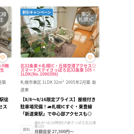
割引キャンペーン
お気
お気
fi無
北32条東＊札幌IC・丘珠空港アクセス◎
に入
に入
生
スマートステイさっぽろ北32条東 105・
り登
り登
1LDK(No.1090396)
録
録
月築
札幌市東区
1LDK
32m²
2005年2月築
新
道東
生駅徒
【8/8〜8/16限定プライス】屋根付き
セス
駐車場完備！🚙札幌ICすぐ・東豊線
「新道東駅」で中心部アクセスも◎
🎁8/8～8/16特別CP🎁さっぽろ北32条
東105
賃料
月額目安 27,500円～