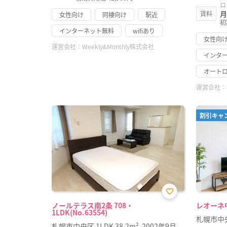
ロ
月
賃料
女性向け
同棲向け
駅近
初
インターネット無料
wifiあり
女性向
運営会社：
Weekly&Monthly株式会社
インタ
オート
運営会社：
割引キャ
お気
ノールテラス南2条 708・
レオーネ中
に入
1LDK(No.63554)
り登
札幌市中
録
札幌市中央区
1LDK
38.2m²
2002年9月