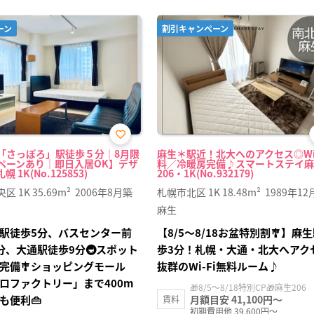
ーン
割引キャンペーン
お気
「さっぽろ」駅徒歩５分｜8月限
麻生＊駅近！北大へのアクセス◎Wi-
に入
ペーンあり｜即日入居OK】デザ
料／冷暖房完備♪スマートステイ麻
り登
 1K(No.125853)
206・1K(No.932179)
録
央区
1K
35.69m²
2006年8月築
札幌市北区
1K
18.48m²
1989年12
麻生
駅徒歩5分、バスセンター前
【8/5〜8/18お盆特別割🎐】麻
分、大通駅徒歩9分🚇スポット
歩3分！札幌・大通・北大へアク
完備🎐ショッピングモール
抜群のWi-Fi無料ルーム♪
ロファクトリー」まで400m
🎁8/5～8/18特別CP🎁麻生206
も便利👜
月額目安 41,100円～
賃料
初期費用他 39,600円～