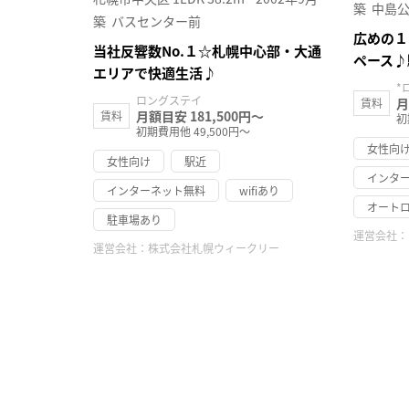
築
中島
築
バスセンター前
広めの１
当社反響数No.１☆札幌中心部・大通
ペース♪
エリアで快適生活♪
*
ロングステイ
月
賃料
月額目安 181,500円～
賃料
初
初期費用他 49,500円～
女性向
女性向け
駅近
インタ
インターネット無料
wifiあり
オート
駐車場あり
運営会社：
運営会社：
株式会社札幌ウィークリー