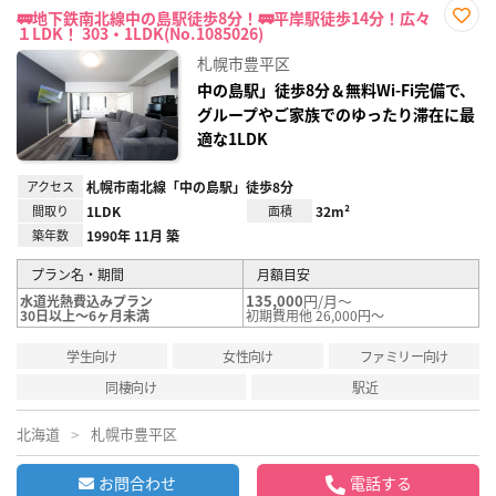
🚃地下鉄南北線中の島駅徒歩8分！🚃平岸駅徒歩14分！広々
１LDK！ 303・1LDK(No.1085026)
お気
に入
札幌市豊平区
り登
録
中の島駅」徒歩8分＆無料Wi-Fi完備で、
グループやご家族でのゆったり滞在に最
適な1LDK
アクセス
札幌市南北線「中の島駅」徒歩8分
間取り
1LDK
面積
32m²
築年数
1990年 11月 築
プラン名・期間
月額目安
135,000
円/月～
水道光熱費込みプラン
30日以上～6ヶ月未満
初期費用他 26,000円～
学生向け
女性向け
ファミリー向け
同棲向け
駅近
北海道
札幌市豊平区
お問合わせ
電話する