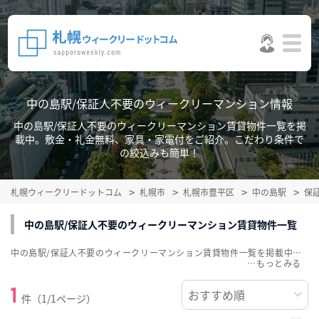
中の島駅/保証人不要のウィークリーマンション情報
中の島駅/保証人不要のウィークリーマンション賃貸物件一覧を掲
載中。敷金・礼金無料、家具・家電付をご紹介。こだわり条件で
の絞込みも簡単！
札幌ウィークリードットコム
札幌市
札幌市豊平区
中の島駅
保
中の島駅/保証人不要のウィークリーマンション賃貸物件一覧
中の島駅/保証人不要のウィークリーマンション賃貸物件一覧を掲載中。敷金・礼金無料、家具・家電付をご紹介。こだわり条件での絞込みも簡単！
…
1
件（1/1ページ）