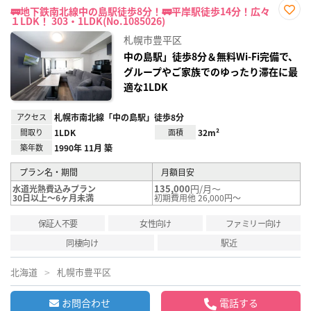
🚃地下鉄南北線中の島駅徒歩8分！🚃平岸駅徒歩14分！広々
１LDK！ 303・1LDK(No.1085026)
お気
に入
札幌市豊平区
り登
録
中の島駅」徒歩8分＆無料Wi-Fi完備で、
グループやご家族でのゆったり滞在に最
適な1LDK
アクセス
札幌市南北線「中の島駅」徒歩8分
間取り
1LDK
面積
32m²
築年数
1990年 11月 築
プラン名・期間
月額目安
135,000
円/月～
水道光熱費込みプラン
30日以上～6ヶ月未満
初期費用他 26,000円～
保証人不要
女性向け
ファミリー向け
同棲向け
駅近
北海道
札幌市豊平区
お問合わせ
電話する