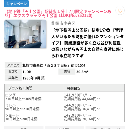
キャンペーン
【地下鉄「円山公園」駅徒歩１分｜7月限定キャンペーンあ
り】 エクスフラッツ円山公園 1LDK(No.752120)
お気
に入
札幌市中央区
り登
録
「地下鉄円山公園駅」徒歩1分🚇 【管理
人がいるため防犯に優れたマンションタ
イプ】 商業施設が多く立ち並び利便性
の高いながらも円山の自然を身近に感じ
られる立地です🌿
アクセス
札幌市東西線「西２８丁目駅」徒歩10分
間取り
1LDK
面積
30.3m²
築年数
1985年 9月 築
プラン名・期間
月額目安
141,930
円/月～
ロング
210日以上～365日未満
初期費用他 44,660円～
144,930
円/月～
ミドル
90日以上～210日未満
初期費用他 36,410円～
147,930
円/月～
ショート
30日以上～90日未満
初期費用他 28,160円～