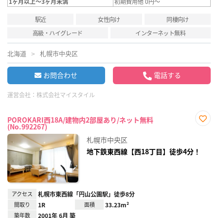
1ヶ月以上～3ヶ月未満
初期費用他 0円～
駅近
女性向け
同棲向け
高級・ハイグレード
インターネット無料
北海道
札幌市中央区
お問合わせ
電話する
運営会社：
株式会社マイスタイル
POROKARI西18A/建物内2部屋あり/ネット無料
(No.992267)
お気
に入
札幌市中央区
り登
録
地下鉄東西線【西18丁目】徒歩4分！
アクセス
札幌市東西線「円山公園駅」徒歩8分
間取り
1R
面積
33.23m²
築年数
2001年 6月 築