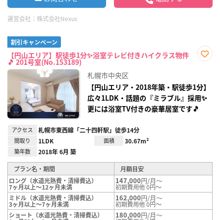
運営会社：
株式会社Nexus
割引キャンペーン
【円山エリア】駅徒歩1分✨浴室テレビ付きハイクラス物件
🎵 201号室(No.153189)
お気
に入
札幌市中央区
り登
録
【円山エリア・2018年築・駅徒歩1分】
広々1LDK・話題の『ミラブル』採用✨
更には浴室TV付きの豪華居室です🎵
アクセス
札幌市東西線「二十四軒駅」徒歩14分
間取り
1LDK
面積
30.67m²
築年数
2018年 6月 築
プラン名・期間
月額目安
147,000
円/月～
ロング（水道光熱費・清掃費込）
7ヶ月以上～12ヶ月未満
初期費用他 0円～
162,000
円/月～
ミドル（水道光熱費・清掃費込）
3ヶ月以上～7ヶ月未満
初期費用他 0円～
180,000
円/月～
ショート（水道光熱費・清掃費込）