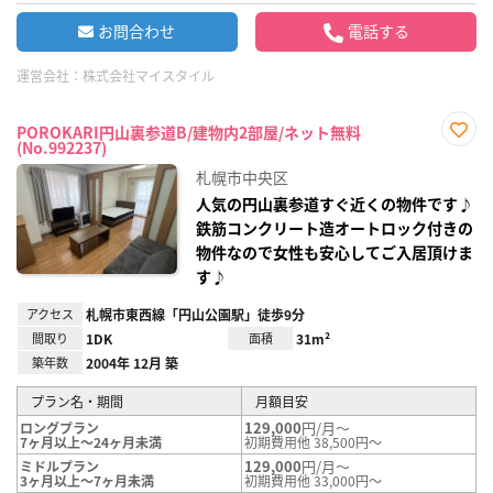
お問合わせ
電話する
運営会社：
株式会社マイスタイル
POROKARI円山裏参道B/建物内2部屋/ネット無料
(No.992237)
お気
に入
札幌市中央区
り登
録
人気の円山裏参道すぐ近くの物件です♪
鉄筋コンクリート造オートロック付きの
物件なので女性も安心してご入居頂けま
す♪
アクセス
札幌市東西線「円山公園駅」徒歩9分
間取り
1DK
面積
31m²
築年数
2004年 12月 築
プラン名・期間
月額目安
129,000
円/月～
ロングプラン
7ヶ月以上～24ヶ月未満
初期費用他 38,500円～
129,000
円/月～
ミドルプラン
3ヶ月以上～7ヶ月未満
初期費用他 33,000円～