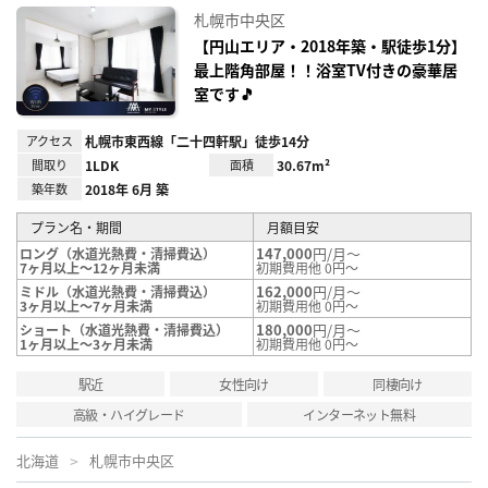
に入
札幌市中央区
り登
録
【円山エリア・2018年築・駅徒歩1分】
最上階角部屋！！浴室TV付きの豪華居
室です🎵
アクセス
札幌市東西線「二十四軒駅」徒歩14分
間取り
1LDK
面積
30.67m²
築年数
2018年 6月 築
プラン名・期間
月額目安
147,000
円/月～
ロング（水道光熱費・清掃費込）
7ヶ月以上～12ヶ月未満
初期費用他 0円～
162,000
円/月～
ミドル（水道光熱費・清掃費込）
3ヶ月以上～7ヶ月未満
初期費用他 0円～
180,000
円/月～
ショート（水道光熱費・清掃費込）
1ヶ月以上～3ヶ月未満
初期費用他 0円～
駅近
女性向け
同棲向け
高級・ハイグレード
インターネット無料
北海道
札幌市中央区