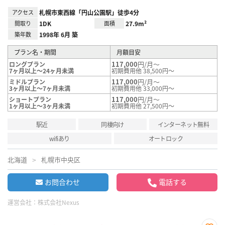
アクセス
札幌市東西線「円山公園駅」徒歩4分
間取り
1DK
面積
27.9m²
築年数
1998年 6月 築
プラン名・期間
月額目安
117,000
円/月～
ロングプラン
7ヶ月以上～24ヶ月未満
初期費用他 38,500円～
117,000
円/月～
ミドルプラン
3ヶ月以上～7ヶ月未満
初期費用他 33,000円～
117,000
円/月～
ショートプラン
1ヶ月以上～3ヶ月未満
初期費用他 27,500円～
駅近
同棲向け
インターネット無料
wifiあり
オートロック
北海道
札幌市中央区
お問合わせ
電話する
運営会社：
株式会社Nexus