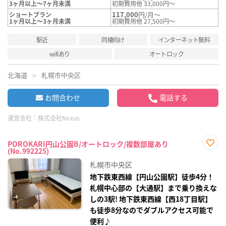
3ヶ月以上～7ヶ月未満
初期費用他 33,000円～
117,000
円/月～
ショートプラン
1ヶ月以上～3ヶ月未満
初期費用他 27,500円～
駅近
同棲向け
インターネット無料
wifiあり
オートロック
北海道
札幌市中央区
お問合わせ
電話する
運営会社：
株式会社Nexus
POROKARI円山公園B/オートロック/複数部屋あり
(No.992225)
お気
に入
札幌市中央区
り登
録
地下鉄東西線【円山公園駅】徒歩4分！
札幌中心部の【大通駅】まで乗り換えな
しの3駅! 地下鉄東西線【西18丁目駅】
も徒歩8分なのでダブルアクセス可能で
便利♪