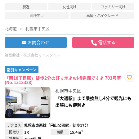
駅近
女性向け
ファミリー向け
同棲向け
高級・ハイグレード
北海道
札幌市中央区
お問合わせ
電話する
運営会社：
株式会社マイスタイル
割引キャンペーン
「西18丁目駅」徒歩2分の好立地🎵wi-fi完備です🎵 703号室
(No.1312328)
お気
に入
札幌市中央区
り登
録
『大通駅』まで乗換無し4分で観光にも
出張にも便利🎵
アクセス
札幌市東西線「円山公園駅」徒歩17分
間取り
1R
面積
15.4m²
築年数
1984年 築