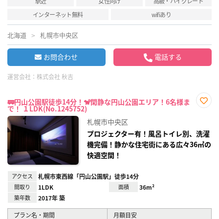
駅近
女性向け
高級・ハイグレード
インターネット無料
wifiあり
北海道
札幌市中央区
お問合わせ
電話する
運営会社：
株式会社 秋吉
🚃円山公園駅徒歩14分！🐒閑静な円山公園エリア！6名様ま
で！ １LDK(No.1245752)
お気
に入
札幌市中央区
り登
録
プロジェクター有！風呂トイレ別、洗濯
機完備！静かな住宅街にある広々36㎡の
快適空間！
アクセス
札幌市東西線「円山公園駅」徒歩14分
間取り
1LDK
面積
36m²
築年数
2017年 築
プラン名・期間
月額目安