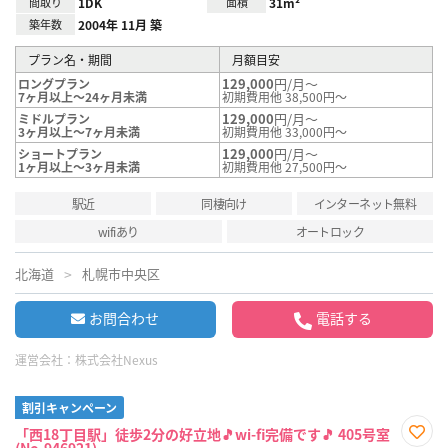
間取り
1DK
面積
31m²
築年数
2004年 11月 築
プラン名・期間
月額目安
129,000
円/月～
ロングプラン
7ヶ月以上～24ヶ月未満
初期費用他 38,500円～
129,000
円/月～
ミドルプラン
3ヶ月以上～7ヶ月未満
初期費用他 33,000円～
129,000
円/月～
ショートプラン
1ヶ月以上～3ヶ月未満
初期費用他 27,500円～
駅近
同棲向け
インターネット無料
wifiあり
オートロック
北海道
札幌市中央区
お問合わせ
電話する
運営会社：
株式会社Nexus
割引キャンペーン
「西18丁目駅」徒歩2分の好立地🎵wi-fi完備です🎵 405号室
(No.946921)