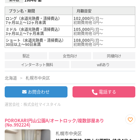
プラン名・期間
月額目安
102,000
円/月～
ロング（水道光熱費・清掃費込）
7ヶ月以上～12ヶ月未満
初期費用他 0円～
105,000
円/月～
ミドル（水道光熱費・清掃費込）
3ヶ月以上～7ヶ月未満
初期費用他 0円～
108,000
円/月～
ショート（水道光熱費・清掃費込）
30日以上～90日未満
初期費用他 0円～
駅近
女性向け
同棲向け
インターネット無料
wifiあり
北海道
札幌市中央区
お問合わせ
電話する
運営会社：
株式会社マイスタイル
POROKARI円山公園A/オートロック/複数部屋あり
(No.992224)
お気
に入
札幌市中央区
り登
録