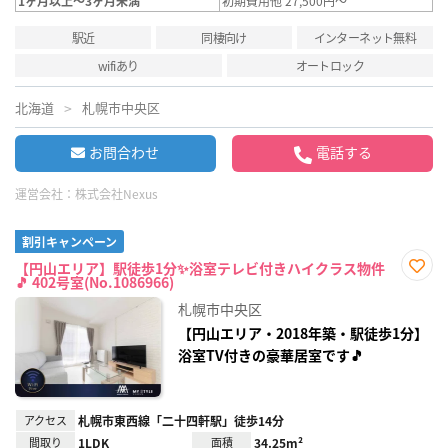
1ヶ月以上～3ヶ月未満
初期費用他 27,500円～
駅近
同棲向け
インターネット無料
wifiあり
オートロック
北海道
札幌市中央区
お問合わせ
電話する
運営会社：
株式会社Nexus
割引キャンペーン
【円山エリア】駅徒歩1分✨浴室テレビ付きハイクラス物件
🎵 402号室(No.1086966)
お気
に入
札幌市中央区
り登
録
【円山エリア・2018年築・駅徒歩1分】
浴室TV付きの豪華居室です🎵
アクセス
札幌市東西線「二十四軒駅」徒歩14分
間取り
1LDK
面積
34.25m²