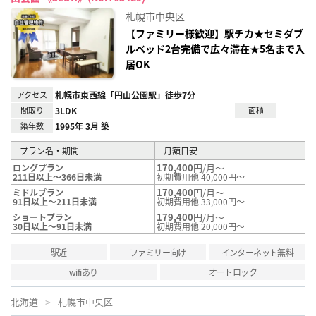
お気
に入
札幌市中央区
り登
録
【ファミリー様歓迎】駅チカ★セミダブ
ルベッド2台完備で広々滞在★5名まで入
居OK
アクセス
札幌市東西線「円山公園駅」徒歩7分
間取り
3LDK
面積
築年数
1995年 3月 築
プラン名・期間
月額目安
170,400
円/月～
ロングプラン
211日以上～366日未満
初期費用他 40,000円～
170,400
円/月～
ミドルプラン
91日以上～211日未満
初期費用他 33,000円～
179,400
円/月～
ショートプラン
30日以上～91日未満
初期費用他 20,000円～
駅近
ファミリー向け
インターネット無料
wifiあり
オートロック
北海道
札幌市中央区