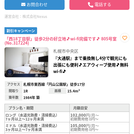
お問合わせ
電話する
運営会社：
株式会社Nexus
割引キャンペーン
「西18丁目駅」徒歩2分の好立地🎵wi-fi完備です🎵 805号室
(No.317224)
お気
に入
札幌市中央区
り登
録
『大通駅』まで乗換無し4分で観光にも
出張にも便利🎵エアウィーブ使用🎵無料
wi-fi🎵
アクセス
札幌市東西線「円山公園駅」徒歩17分
間取り
1R
面積
15.4m²
築年数
1984年 築
プラン名・期間
月額目安
102,000
円/月～
ロング（水道光熱費・清掃費込）
7ヶ月以上～12ヶ月未満
初期費用他 0円～
105,000
円/月～
ミドル（水道光熱費・清掃費込）
3ヶ月以上～7ヶ月未満
初期費用他 0円～