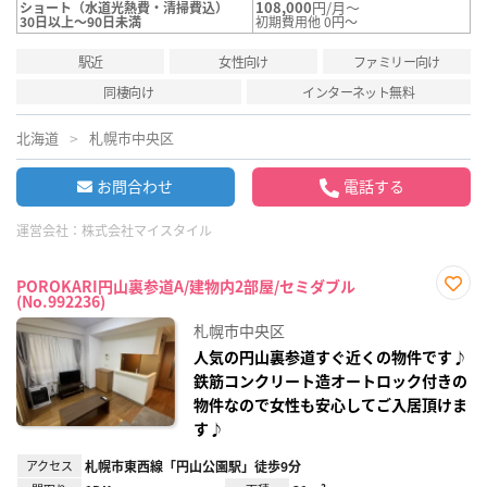
108,000
円/月～
ショート（水道光熱費・清掃費込）
30日以上～90日未満
初期費用他 0円～
駅近
女性向け
ファミリー向け
同棲向け
インターネット無料
北海道
札幌市中央区
お問合わせ
電話する
運営会社：
株式会社マイスタイル
POROKARI円山裏参道A/建物内2部屋/セミダブル
(No.992236)
お気
に入
札幌市中央区
り登
録
人気の円山裏参道すぐ近くの物件です♪
鉄筋コンクリート造オートロック付きの
物件なので女性も安心してご入居頂けま
す♪
アクセス
札幌市東西線「円山公園駅」徒歩9分