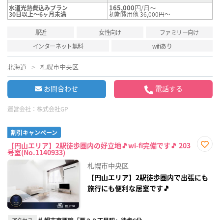
165,000
円/月～
水道光熱費込みプラン
30日以上～6ヶ月未満
初期費用他 36,000円～
駅近
女性向け
ファミリー向け
インターネット無料
wifiあり
北海道
札幌市中央区
お問合わせ
電話する
運営会社：
株式会社GP
割引キャンペーン
【円山エリア】2駅徒歩圏内の好立地🎵wi-fi完備です🎵 203
号室(No.1140933)
お気
に入
札幌市中央区
り登
録
【円山エリア】2駅徒歩圏内で出張にも
旅行にも便利な居室です🎵
アクセス