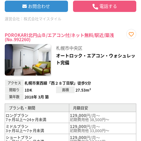
お問合わせ
電話する
運営会社：
株式会社マイスタイル
POROKARI北円山Ｂ/エアコン付/ネット無料/駅近/築浅
(No.992260)
お気
に入
札幌市中央区
り登
録
オートロック・エアコン・ウォシュレッ
ト完備
アクセス
札幌市東西線「西２８丁目駅」徒歩5分
間取り
1DK
面積
27.53m²
築年数
2018年 3月 築
プラン名・期間
月額目安
129,000
円/月～
ロングプラン
7ヶ月以上～24ヶ月未満
初期費用他 38,500円～
129,000
円/月～
ミドルプラン
3ヶ月以上～7ヶ月未満
初期費用他 33,000円～
129,000
円/月～
ショートプラン