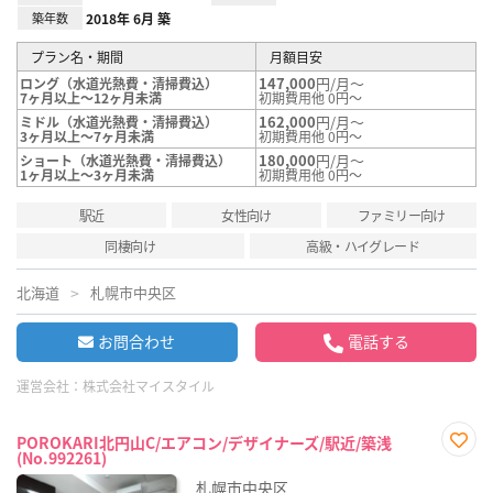
築年数
2018年 6月 築
プラン名・期間
月額目安
147,000
円/月～
ロング（水道光熱費・清掃費込）
7ヶ月以上～12ヶ月未満
初期費用他 0円～
162,000
円/月～
ミドル（水道光熱費・清掃費込）
3ヶ月以上～7ヶ月未満
初期費用他 0円～
180,000
円/月～
ショート（水道光熱費・清掃費込）
1ヶ月以上～3ヶ月未満
初期費用他 0円～
駅近
女性向け
ファミリー向け
同棲向け
高級・ハイグレード
北海道
札幌市中央区
お問合わせ
電話する
運営会社：
株式会社マイスタイル
POROKARI北円山C/エアコン/デザイナーズ/駅近/築浅
(No.992261)
お気
に入
札幌市中央区