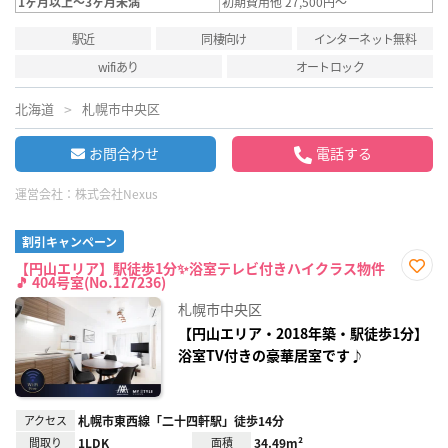
1ヶ月以上～3ヶ月未満
初期費用他 27,500円～
駅近
同棲向け
インターネット無料
wifiあり
オートロック
北海道
札幌市中央区
お問合わせ
電話する
運営会社：
株式会社Nexus
割引キャンペーン
【円山エリア】駅徒歩1分✨浴室テレビ付きハイクラス物件
🎵 404号室(No.127236)
お気
に入
札幌市中央区
り登
録
【円山エリア・2018年築・駅徒歩1分】
浴室TV付きの豪華居室です♪
アクセス
札幌市東西線「二十四軒駅」徒歩14分
間取り
1LDK
面積
34.49m²