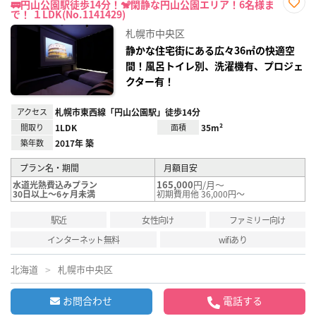
🚃円山公園駅徒歩14分！🐒閑静な円山公園エリア！6名様ま
で！ １LDK(No.1141429)
お気
に入
札幌市中央区
り登
録
静かな住宅街にある広々36㎡の快適空
間！風呂トイレ別、洗濯機有、プロジェ
クター有！
アクセス
札幌市東西線「円山公園駅」徒歩14分
間取り
1LDK
面積
35m²
築年数
2017年 築
プラン名・期間
月額目安
165,000
円/月～
水道光熱費込みプラン
30日以上～6ヶ月未満
初期費用他 36,000円～
駅近
女性向け
ファミリー向け
インターネット無料
wifiあり
北海道
札幌市中央区
お問合わせ
電話する