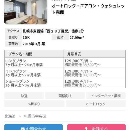
り登
録
オートロック・エアコン・ウォシュレッ
ト完備
アクセス
札幌市東西線「西２８丁目駅」徒歩5分
間取り
1DK
面積
27.99m²
築年数
2018年 3月 築
プラン名・期間
月額目安
129,000
円/月～
ロングプラン
7ヶ月以上～24ヶ月未満
初期費用他 38,500円～
129,000
円/月～
ミドルプラン
3ヶ月以上～7ヶ月未満
初期費用他 33,000円～
129,000
円/月～
ショートプラン
1ヶ月以上～3ヶ月未満
初期費用他 27,500円～
駅近
同棲向け
インターネット無料
wifiあり
オートロック
北海道
札幌市中央区
お問合わせ
電話する