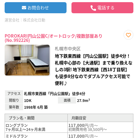
お問合わせ
電話する
運営会社：
株式会社日動
POROKARI円山公園C/オートロック/複数部屋あり
(No.992226)
お気
に入
札幌市中央区
り登
録
地下鉄東西線【円山公園駅】徒歩4分！
札幌中心部の【大通駅】まで乗り換えな
しの3駅! 地下鉄東西線【西18丁目駅】
も徒歩8分なのでダブルアクセス可能で
便利♪
アクセス
札幌市東西線「円山公園駅」徒歩4分
間取り
1DK
面積
27.9m²
築年数
1998年 6月 築
プラン名・期間
月額目安
117,000
円/月～
ロングプラン
7ヶ月以上～24ヶ月未満
初期費用他 38,500円～
117,000
円/月～
ミドルプラン