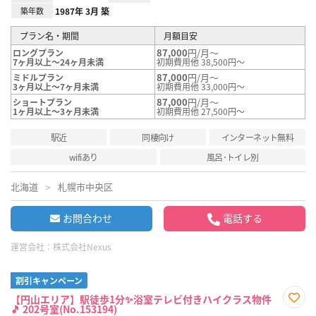
築年数
1987年 3月 築
プラン名・期間
月額目安
87,000
円/月～
ロングプラン
7ヶ月以上～24ヶ月未満
初期費用他 38,500円～
87,000
円/月～
ミドルプラン
3ヶ月以上～7ヶ月未満
初期費用他 33,000円～
87,000
円/月～
ショートプラン
1ヶ月以上～3ヶ月未満
初期費用他 27,500円～
駅近
同棲向け
インターネット無料
wifiあり
風呂･トイレ別
北海道
札幌市中央区
お問合わせ
電話する
運営会社：
株式会社Nexus
割引キャンペーン
【円山エリア】駅徒歩1分✨浴室テレビ付きハイクラス物件
🎵 202号室(No.153194)
お気