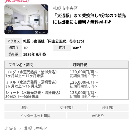
お気
に入
札幌市中央区
り登
録
『大通駅』まで乗換無し4分なので観光
にも出張にも便利🎵無料wi-fi🎵
アクセス
札幌市東西線「円山公園駅」徒歩17分
間取り
1R
面積
36m²
築年数
1989年 6月 築
プラン名・期間
月額目安
120,000
円/月～
ロング（水道光熱費・清掃費込）
7ヶ月以上～12ヶ月未満
初期費用他 0円～
126,000
円/月～
ミドル（水道光熱費・清掃費込）
3ヶ月以上～7ヶ月未満
初期費用他 0円～
135,000
円/月～
ショート（水道光熱費・清掃費込）
30日以上～90日未満
初期費用他 0円～
駅近
女性向け
同棲向け
インターネット無料
wifiあり
北海道
札幌市中央区