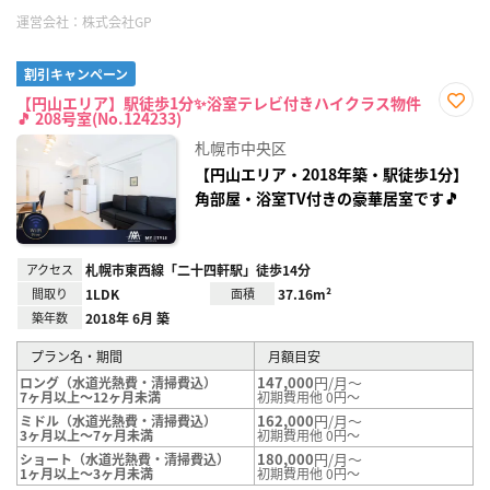
運営会社：
株式会社GP
割引キャンペーン
【円山エリア】駅徒歩1分✨浴室テレビ付きハイクラス物件
🎵 208号室(No.124233)
お気
に入
札幌市中央区
り登
録
【円山エリア・2018年築・駅徒歩1分】
角部屋・浴室TV付きの豪華居室です🎵
アクセス
札幌市東西線「二十四軒駅」徒歩14分
間取り
1LDK
面積
37.16m²
築年数
2018年 6月 築
プラン名・期間
月額目安
147,000
円/月～
ロング（水道光熱費・清掃費込）
7ヶ月以上～12ヶ月未満
初期費用他 0円～
162,000
円/月～
ミドル（水道光熱費・清掃費込）
3ヶ月以上～7ヶ月未満
初期費用他 0円～
180,000
円/月～
ショート（水道光熱費・清掃費込）
1ヶ月以上～3ヶ月未満
初期費用他 0円～