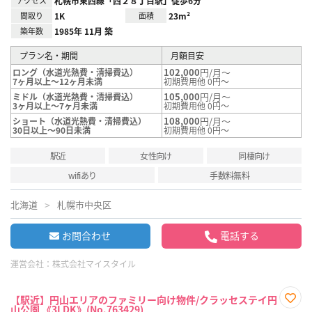
札幌市東西線「西２８丁目駅」徒歩6分
間取り
1K
面積
23m²
築年数
1985年 11月 築
プラン名・期間
月額目安
102,000
円/月～
ロング（水道光熱費・清掃費込）
7ヶ月以上～12ヶ月未満
初期費用他 0円～
105,000
円/月～
ミドル（水道光熱費・清掃費込）
3ヶ月以上～7ヶ月未満
初期費用他 0円～
108,000
円/月～
ショート（水道光熱費・清掃費込）
30日以上～90日未満
初期費用他 0円～
駅近
女性向け
同棲向け
wifiあり
手数料無料
北海道
札幌市中央区
お問合わせ
電話する
運営会社：
株式会社マイスタイル
【駅近】円山エリアのファミリー向け物件/クラッセステイ円
山公園 《3LDK》(No.763429)