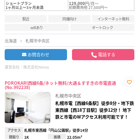
129,000
円/月～
ショートプラン
1ヶ月以上～3ヶ月未満
初期費用他 27,500円～
駅近
同棲向け
インターネット無料
wifiあり
オートロック
北海道
札幌市中央区
お問合わせ
電話する
運営会社：
株式会社Nexus
POROKARI西線6条/ネット無料/大通＆すすきの市電直通
(No.992238)
お気
に入
札幌市中央区
り登
録
札幌市電【西線6条駅】徒歩8分・地下鉄
東西線【西18丁目駅】徒歩12分！ 地下
鉄と市電のWアクセス利用可能です！
アクセス
札幌市東西線「円山公園駅」徒歩14分
間取り
1K
面積
22.05m²