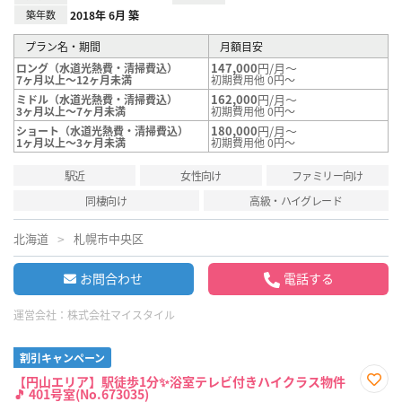
築年数
2018年 6月 築
プラン名・期間
月額目安
147,000
円/月～
ロング（水道光熱費・清掃費込）
7ヶ月以上～12ヶ月未満
初期費用他 0円～
162,000
円/月～
ミドル（水道光熱費・清掃費込）
3ヶ月以上～7ヶ月未満
初期費用他 0円～
180,000
円/月～
ショート（水道光熱費・清掃費込）
1ヶ月以上～3ヶ月未満
初期費用他 0円～
駅近
女性向け
ファミリー向け
同棲向け
高級・ハイグレード
北海道
札幌市中央区
お問合わせ
電話する
運営会社：
株式会社マイスタイル
割引キャンペーン
【円山エリア】駅徒歩1分✨浴室テレビ付きハイクラス物件
🎵 401号室(No.673035)
お気