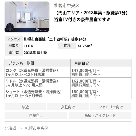
に入
札幌市中央区
り登
録
【円山エリア・2018年築・駅徒歩1分】
浴室TV付きの豪華居室です🎵
アクセス
札幌市東西線「二十四軒駅」徒歩14分
間取り
1LDK
面積
34.25m²
築年数
2018年 6月 築
プラン名・期間
月額目安
147,000
円/月～
ロング（水道光熱費・清掃費込）
7ヶ月以上～12ヶ月未満
初期費用他 0円～
162,000
円/月～
ミドル（水道光熱費・清掃費込）
3ヶ月以上～7ヶ月未満
初期費用他 0円～
180,000
円/月～
ショート（水道光熱費・清掃費込）
1ヶ月以上～3ヶ月未満
初期費用他 0円～
駅近
女性向け
ファミリー向け
同棲向け
高級・ハイグレード
北海道
札幌市中央区