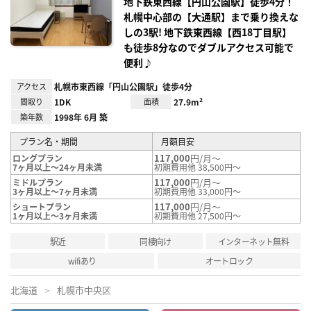
地下鉄東西線【円山公園駅】徒歩4分！
札幌中心部の【大通駅】まで乗り換えな
しの3駅! 地下鉄東西線【西18丁目駅】
も徒歩8分なのでダブルアクセス可能で
便利♪
アクセス
札幌市東西線「円山公園駅」徒歩4分
間取り
1DK
面積
27.9m²
築年数
1998年 6月 築
プラン名・期間
月額目安
117,000
円/月～
ロングプラン
7ヶ月以上～24ヶ月未満
初期費用他 38,500円～
117,000
円/月～
ミドルプラン
3ヶ月以上～7ヶ月未満
初期費用他 33,000円～
117,000
円/月～
ショートプラン
1ヶ月以上～3ヶ月未満
初期費用他 27,500円～
駅近
同棲向け
インターネット無料
wifiあり
オートロック
北海道
札幌市中央区