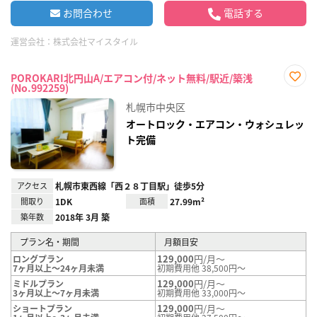
お問合わせ
電話する
運営会社：
株式会社マイスタイル
POROKARI北円山A/エアコン付/ネット無料/駅近/築浅
(No.992259)
お気
に入
札幌市中央区
り登
録
オートロック・エアコン・ウォシュレッ
ト完備
アクセス
札幌市東西線「西２８丁目駅」徒歩5分
間取り
1DK
面積
27.99m²
築年数
2018年 3月 築
プラン名・期間
月額目安
129,000
円/月～
ロングプラン
7ヶ月以上～24ヶ月未満
初期費用他 38,500円～
129,000
円/月～
ミドルプラン
3ヶ月以上～7ヶ月未満
初期費用他 33,000円～
129,000
円/月～
ショートプラン