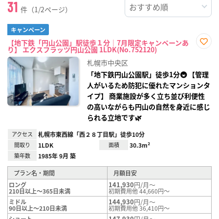
31
件（1/2ページ）
キャンペーン
【地下鉄「円山公園」駅徒歩１分｜7月限定キャンペーンあ
り】 エクスフラッツ円山公園 1LDK(No.752120)
お気
に入
札幌市中央区
り登
録
「地下鉄円山公園駅」徒歩1分🚇 【管理
人がいるため防犯に優れたマンションタ
イプ】 商業施設が多く立ち並び利便性
の高いながらも円山の自然を身近に感じ
られる立地です🌿
アクセス
札幌市東西線「西２８丁目駅」徒歩10分
間取り
1LDK
面積
30.3m²
築年数
1985年 9月 築
プラン名・期間
月額目安
141,930
円/月～
ロング
210日以上～365日未満
初期費用他 44,660円～
144,930
円/月～
ミドル
90日以上～210日未満
初期費用他 36,410円～
147,930
円/月～
ショート