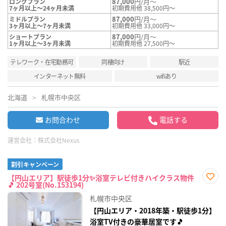
87,000
円/月～
ロングプラン
7ヶ月以上～24ヶ月未満
初期費用他 38,500円～
87,000
円/月～
ミドルプラン
3ヶ月以上～7ヶ月未満
初期費用他 33,000円～
87,000
円/月～
ショートプラン
1ヶ月以上～3ヶ月未満
初期費用他 27,500円～
テレワーク・在宅勤務可
同棲向け
駅近
インターネット無料
wifiあり
北海道
札幌市中央区
お問合わせ
電話する
運営会社：
株式会社Nexus
割引キャンペーン
【円山エリア】駅徒歩1分✨浴室テレビ付きハイクラス物件
🎵 202号室(No.153194)
お気
に入
札幌市中央区
り登
録
【円山エリア・2018年築・駅徒歩1分】
浴室TV付きの豪華居室です🎵