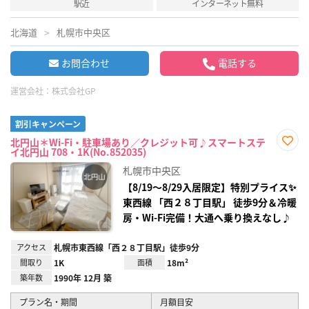
駅近
インターネット無料
北海道
札幌市中央区
お問合わせ
電話する
運営会社：
株式会社GP
割引キャンペーン
北円山＊Wi-Fi・駐車場あり／クレジット可♪スマートステ
イ北円山 708・1K(No.852035)
お気
に入
札幌市中央区
り登
録
【8/19〜8/29入居限定】特別プライス✨
東西線 「西２８丁目駅」 徒歩9分＆冷暖
房・Wi-Fi完備！大通へ乗り換えなし♪
アクセス
札幌市東西線「西２８丁目駅」徒歩9分
間取り
1K
面積
18m²
築年数
1990年 12月 築
プラン名・期間
月額目安