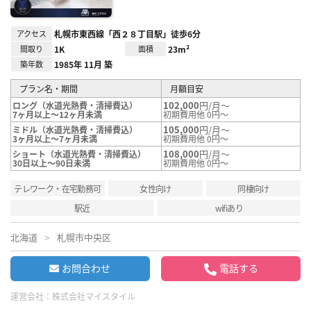
アクセス
札幌市東西線「西２８丁目駅」徒歩6分
間取り
1K
面積
23m²
築年数
1985年 11月 築
プラン名・期間
月額目安
102,000
円/月～
ロング（水道光熱費・清掃費込）
7ヶ月以上～12ヶ月未満
初期費用他 0円～
105,000
円/月～
ミドル（水道光熱費・清掃費込）
3ヶ月以上～7ヶ月未満
初期費用他 0円～
108,000
円/月～
ショート（水道光熱費・清掃費込）
30日以上～90日未満
初期費用他 0円～
テレワーク・在宅勤務可
女性向け
同棲向け
駅近
wifiあり
北海道
札幌市中央区
お問合わせ
電話する
運営会社：
株式会社マイスタイル