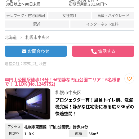
30日以上～90日未満
初期費用他 28,160円～
テレワーク・在宅勤務可
女性向け
高級・ハイグレード
駅近
インターネット無料
北海道
札幌市中央区
お問合わせ
電話する
運営会社：
株式会社 秋吉
🚃円山公園駅徒歩14分！🐒閑静な円山公園エリア！6名様ま
で！ １LDK(No.1245752)
お気
に入
札幌市中央区
り登
録
プロジェクター有！風呂トイレ別、洗濯
機完備！静かな住宅街にある広々36㎡の
快適空間！
アクセス
札幌市東西線「円山公園駅」徒歩14分
間取り
1LDK
面積
36m²