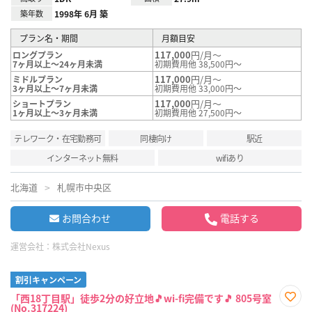
築年数
1998年 6月 築
プラン名・期間
月額目安
117,000
円/月～
ロングプラン
7ヶ月以上～24ヶ月未満
初期費用他 38,500円～
117,000
円/月～
ミドルプラン
3ヶ月以上～7ヶ月未満
初期費用他 33,000円～
117,000
円/月～
ショートプラン
1ヶ月以上～3ヶ月未満
初期費用他 27,500円～
テレワーク・在宅勤務可
同棲向け
駅近
インターネット無料
wifiあり
北海道
札幌市中央区
お問合わせ
電話する
運営会社：
株式会社Nexus
割引キャンペーン
「西18丁目駅」徒歩2分の好立地🎵wi-fi完備です🎵 805号室
(No.317224)