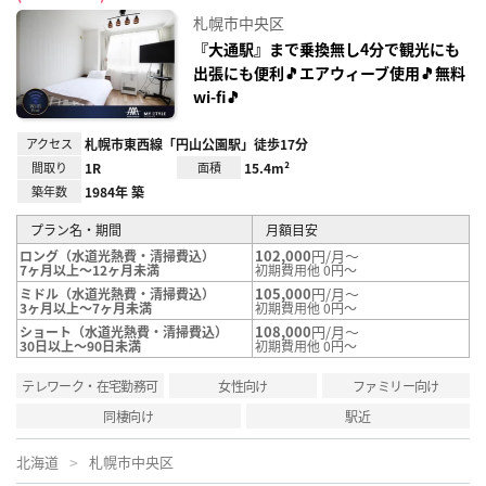
お気
に入
札幌市中央区
り登
録
『大通駅』まで乗換無し4分で観光にも
出張にも便利🎵エアウィーブ使用🎵無料
wi-fi🎵
アクセス
札幌市東西線「円山公園駅」徒歩17分
間取り
1R
面積
15.4m²
築年数
1984年 築
プラン名・期間
月額目安
102,000
円/月～
ロング（水道光熱費・清掃費込）
7ヶ月以上～12ヶ月未満
初期費用他 0円～
105,000
円/月～
ミドル（水道光熱費・清掃費込）
3ヶ月以上～7ヶ月未満
初期費用他 0円～
108,000
円/月～
ショート（水道光熱費・清掃費込）
30日以上～90日未満
初期費用他 0円～
テレワーク・在宅勤務可
女性向け
ファミリー向け
同棲向け
駅近
北海道
札幌市中央区