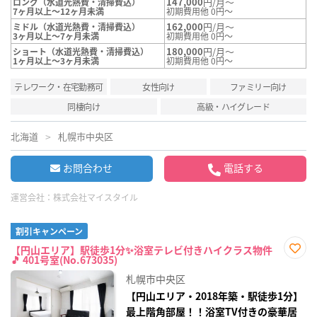
147,000
円/月～
ロング（水道光熱費・清掃費込）
7ヶ月以上～12ヶ月未満
初期費用他 0円～
162,000
円/月～
ミドル（水道光熱費・清掃費込）
3ヶ月以上～7ヶ月未満
初期費用他 0円～
180,000
円/月～
ショート（水道光熱費・清掃費込）
1ヶ月以上～3ヶ月未満
初期費用他 0円～
テレワーク・在宅勤務可
女性向け
ファミリー向け
同棲向け
高級・ハイグレード
北海道
札幌市中央区
お問合わせ
電話する
運営会社：
株式会社マイスタイル
割引キャンペーン
【円山エリア】駅徒歩1分✨浴室テレビ付きハイクラス物件
🎵 401号室(No.673035)
お気
に入
札幌市中央区
り登
録
【円山エリア・2018年築・駅徒歩1分】
最上階角部屋！！浴室TV付きの豪華居