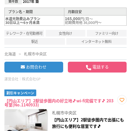
築年数
2017年 築
プラン名・期間
月額目安
165,000
円/月～
水道光熱費込みプラン
30日以上～6ヶ月未満
初期費用他 36,000円～
テレワーク・在宅勤務可
女性向け
ファミリー向け
駅近
インターネット無料
北海道
札幌市中央区
お問合わせ
電話する
運営会社：
株式会社GP
割引キャンペーン
【円山エリア】2駅徒歩圏内の好立地🎵wi-fi完備です🎵 203
号室(No.1140933)
お気
に入
札幌市中央区
り登
録
【円山エリア】2駅徒歩圏内で出張にも
旅行にも便利な居室です🎵