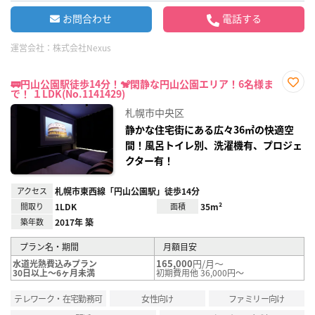
お問合わせ
電話する
運営会社：
株式会社Nexus
🚃円山公園駅徒歩14分！🐒閑静な円山公園エリア！6名様ま
で！ １LDK(No.1141429)
お気
に入
札幌市中央区
り登
録
静かな住宅街にある広々36㎡の快適空
間！風呂トイレ別、洗濯機有、プロジェ
クター有！
アクセス
札幌市東西線「円山公園駅」徒歩14分
間取り
1LDK
面積
35m²
築年数
2017年 築
プラン名・期間
月額目安
165,000
円/月～
水道光熱費込みプラン
30日以上～6ヶ月未満
初期費用他 36,000円～
テレワーク・在宅勤務可
女性向け
ファミリー向け