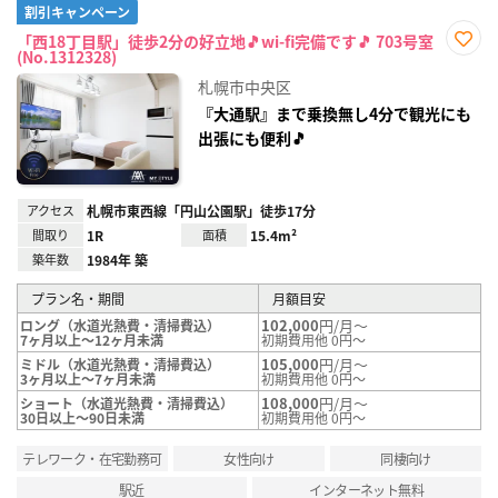
割引キャンペーン
「西18丁目駅」徒歩2分の好立地🎵wi-fi完備です🎵 703号室
(No.1312328)
お気
に入
札幌市中央区
り登
録
『大通駅』まで乗換無し4分で観光にも
出張にも便利🎵
アクセス
札幌市東西線「円山公園駅」徒歩17分
間取り
1R
面積
15.4m²
築年数
1984年 築
プラン名・期間
月額目安
102,000
円/月～
ロング（水道光熱費・清掃費込）
7ヶ月以上～12ヶ月未満
初期費用他 0円～
105,000
円/月～
ミドル（水道光熱費・清掃費込）
3ヶ月以上～7ヶ月未満
初期費用他 0円～
108,000
円/月～
ショート（水道光熱費・清掃費込）
30日以上～90日未満
初期費用他 0円～
テレワーク・在宅勤務可
女性向け
同棲向け
駅近
インターネット無料