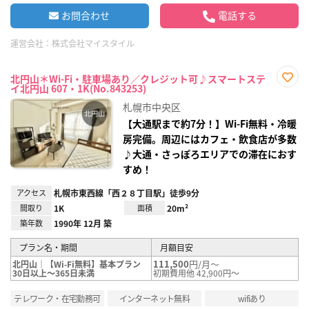
お問合わせ
電話する
運営会社：
株式会社マイスタイル
北円山＊Wi-Fi・駐車場あり／クレジット可♪スマートステ
イ北円山 607・1K(No.843253)
お気
に入
札幌市中央区
り登
録
【大通駅まで約7分！】Wi-Fi無料・冷暖
房完備。周辺にはカフェ・飲食店が多数
♪大通・さっぽろエリアでの滞在におす
すめ！
アクセス
札幌市東西線「西２８丁目駅」徒歩9分
間取り
1K
面積
20m²
築年数
1990年 12月 築
プラン名・期間
月額目安
111,500
円/月～
北円山｜【Wi-Fi無料】基本プラン
30日以上～365日未満
初期費用他 42,900円～
テレワーク・在宅勤務可
インターネット無料
wifiあり