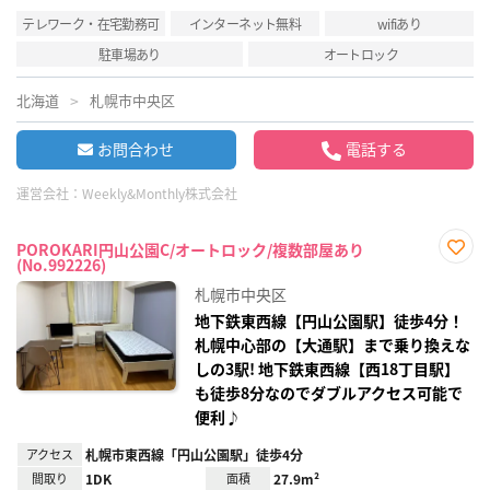
テレワーク・在宅勤務可
インターネット無料
wifiあり
駐車場あり
オートロック
北海道
札幌市中央区
お問合わせ
電話する
運営会社：
Weekly&Monthly株式会社
POROKARI円山公園C/オートロック/複数部屋あり
(No.992226)
お気
に入
札幌市中央区
り登
録
地下鉄東西線【円山公園駅】徒歩4分！
札幌中心部の【大通駅】まで乗り換えな
しの3駅! 地下鉄東西線【西18丁目駅】
も徒歩8分なのでダブルアクセス可能で
便利♪
アクセス
札幌市東西線「円山公園駅」徒歩4分
間取り
1DK
面積
27.9m²