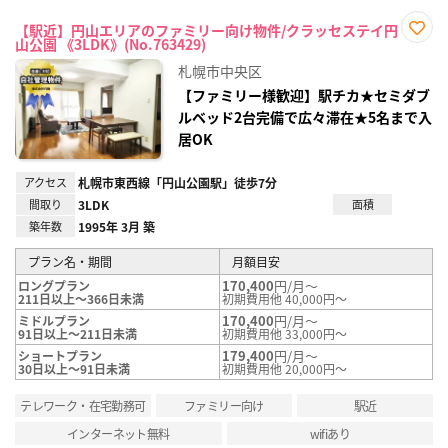
【駅近】円山エリアのファミリー向け物件/クラッセステイ円
山公園 《3LDK》(No.763429)
お気
に入
札幌市中央区
り登
録
【ファミリー様歓迎】駅チカ★セミダブ
ルベッド2台完備で広々滞在★5名まで入
居OK
アクセス
札幌市東西線「円山公園駅」徒歩7分
間取り
3LDK
面積
築年数
1995年 3月 築
プラン名・期間
月額目安
170,400
円/月～
ロングプラン
211日以上～366日未満
初期費用他 40,000円～
170,400
円/月～
ミドルプラン
91日以上～211日未満
初期費用他 33,000円～
179,400
円/月～
ショートプラン
30日以上～91日未満
初期費用他 20,000円～
テレワーク・在宅勤務可
ファミリー向け
駅近
インターネット無料
wifiあり