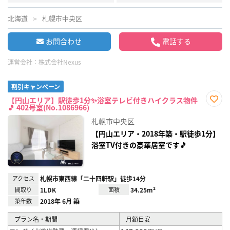
北海道
札幌市中央区
お問合わせ
電話する
運営会社：
株式会社Nexus
割引キャンペーン
【円山エリア】駅徒歩1分✨浴室テレビ付きハイクラス物件
🎵 402号室(No.1086966)
お気
に入
札幌市中央区
り登
録
【円山エリア・2018年築・駅徒歩1分】
浴室TV付きの豪華居室です🎵
アクセス
札幌市東西線「二十四軒駅」徒歩14分
間取り
1LDK
面積
34.25m²
築年数
2018年 6月 築
プラン名・期間
月額目安