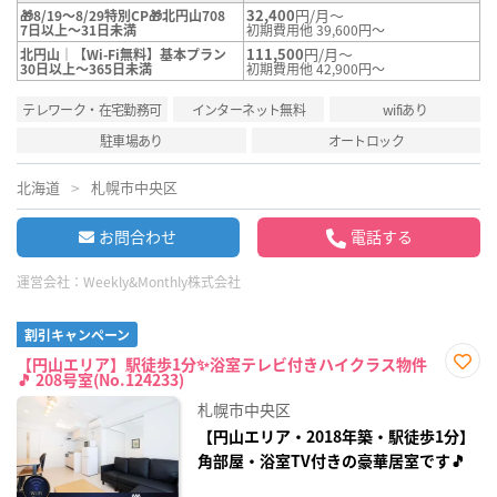
32,400
円/月～
🎁8/19～8/29特別CP🎁北円山708
7日以上～31日未満
初期費用他 39,600円～
111,500
円/月～
北円山｜【Wi-Fi無料】基本プラン
30日以上～365日未満
初期費用他 42,900円～
テレワーク・在宅勤務可
インターネット無料
wifiあり
駐車場あり
オートロック
北海道
札幌市中央区
お問合わせ
電話する
運営会社：
Weekly&Monthly株式会社
割引キャンペーン
【円山エリア】駅徒歩1分✨浴室テレビ付きハイクラス物件
🎵 208号室(No.124233)
お気
に入
札幌市中央区
り登
録
【円山エリア・2018年築・駅徒歩1分】
角部屋・浴室TV付きの豪華居室です🎵