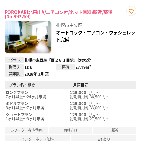
POROKARI北円山A/エアコン付/ネット無料/駅近/築浅
(No.992259)
お気
に入
札幌市中央区
り登
録
オートロック・エアコン・ウォシュレッ
ト完備
アクセス
札幌市東西線「西２８丁目駅」徒歩5分
間取り
1DK
面積
27.99m²
築年数
2018年 3月 築
プラン名・期間
月額目安
129,000
円/月～
ロングプラン
7ヶ月以上～24ヶ月未満
初期費用他 38,500円～
129,000
円/月～
ミドルプラン
3ヶ月以上～7ヶ月未満
初期費用他 33,000円～
129,000
円/月～
ショートプラン
1ヶ月以上～3ヶ月未満
初期費用他 27,500円～
テレワーク・在宅勤務可
同棲向け
駅近
インターネット無料
wifiあり