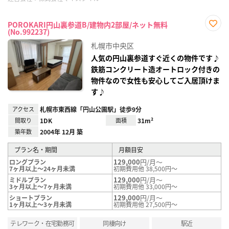
POROKARI円山裏参道B/建物内2部屋/ネット無料
(No.992237)
お気
に入
札幌市中央区
り登
録
人気の円山裏参道すぐ近くの物件です♪
鉄筋コンクリート造オートロック付きの
物件なので女性も安心してご入居頂けま
す♪
アクセス
札幌市東西線「円山公園駅」徒歩9分
間取り
1DK
面積
31m²
築年数
2004年 12月 築
プラン名・期間
月額目安
129,000
円/月～
ロングプラン
7ヶ月以上～24ヶ月未満
初期費用他 38,500円～
129,000
円/月～
ミドルプラン
3ヶ月以上～7ヶ月未満
初期費用他 33,000円～
129,000
円/月～
ショートプラン
1ヶ月以上～3ヶ月未満
初期費用他 27,500円～
テレワーク・在宅勤務可
同棲向け
駅近