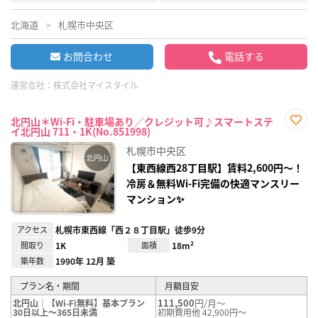
北海道
札幌市中央区
お問合わせ
電話する
運営会社：
株式会社マイスタイル
北円山＊Wi-Fi・駐車場あり／クレジット可♪スマートステ
イ北円山 711・1K(No.851998)
お気
に入
札幌市中央区
り登
録
【東西線西28丁目駅】賃料2,600円〜！
冷房＆無料Wi-Fi完備の快適マンスリー
マンション✨
アクセス
札幌市東西線「西２８丁目駅」徒歩9分
間取り
1K
面積
18m²
築年数
1990年 12月 築
プラン名・期間
月額目安
111,500
円/月～
北円山｜【Wi-Fi無料】基本プラン
30日以上～365日未満
初期費用他 42,900円～