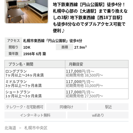
録
地下鉄東西線【円山公園駅】徒歩4分！
札幌中心部の【大通駅】まで乗り換えな
しの3駅! 地下鉄東西線【西18丁目駅】
も徒歩8分なのでダブルアクセス可能で
便利♪
アクセス
札幌市東西線「円山公園駅」徒歩4分
間取り
1DK
面積
27.9m²
築年数
1998年 6月 築
プラン名・期間
月額目安
117,000
円/月～
ロングプラン
7ヶ月以上～24ヶ月未満
初期費用他 38,500円～
117,000
円/月～
ミドルプラン
3ヶ月以上～7ヶ月未満
初期費用他 33,000円～
117,000
円/月～
ショートプラン
1ヶ月以上～3ヶ月未満
初期費用他 27,500円～
テレワーク・在宅勤務可
同棲向け
駅近
インターネット無料
wifiあり
北海道
札幌市中央区