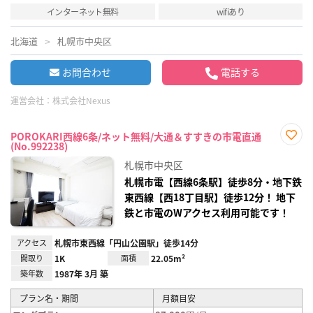
インターネット無料
wifiあり
北海道
札幌市中央区
お問合わせ
電話する
運営会社：
株式会社Nexus
POROKARI西線6条/ネット無料/大通＆すすきの市電直通
(No.992238)
お気
に入
札幌市中央区
り登
録
札幌市電【西線6条駅】徒歩8分・地下鉄
東西線【西18丁目駅】徒歩12分！ 地下
鉄と市電のWアクセス利用可能です！
アクセス
札幌市東西線「円山公園駅」徒歩14分
間取り
1K
面積
22.05m²
築年数
1987年 3月 築
プラン名・期間
月額目安