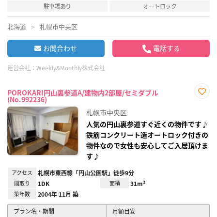
駐車場あり
オートロック
北海道
札幌市中央区
お問合わせ
電話する
運営会社：
Weekly&Monthly株式会社
POROKARI円山裏参道A/建物内2部屋/セミダブル
(No.992236)
お気
に入
札幌市中央区
り登
録
人気の円山裏参道すぐ近くの物件です♪
鉄筋コンクリート造オートロック付きの
物件なので女性も安心してご入居頂けま
す♪
アクセス
札幌市東西線「円山公園駅」徒歩9分
間取り
1DK
面積
31m²
築年数
2004年 11月 築
プラン名・期間
月額目安