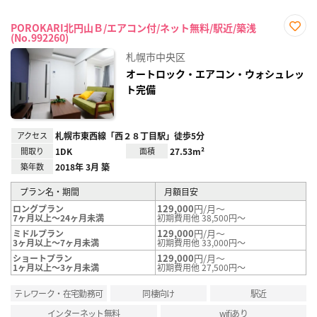
POROKARI北円山Ｂ/エアコン付/ネット無料/駅近/築浅
(No.992260)
お気
に入
札幌市中央区
り登
録
オートロック・エアコン・ウォシュレッ
ト完備
アクセス
札幌市東西線「西２８丁目駅」徒歩5分
間取り
1DK
面積
27.53m²
築年数
2018年 3月 築
プラン名・期間
月額目安
129,000
円/月～
ロングプラン
7ヶ月以上～24ヶ月未満
初期費用他 38,500円～
129,000
円/月～
ミドルプラン
3ヶ月以上～7ヶ月未満
初期費用他 33,000円～
129,000
円/月～
ショートプラン
1ヶ月以上～3ヶ月未満
初期費用他 27,500円～
テレワーク・在宅勤務可
同棲向け
駅近
インターネット無料
wifiあり