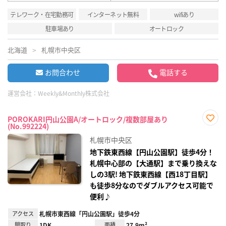
テレワーク・在宅勤務可
インターネット無料
wifiあり
駐車場あり
オートロック
北海道
札幌市中央区
お問合わせ
電話する
運営会社：
Weekly&Monthly株式会社
POROKARI円山公園A/オートロック/複数部屋あり
(No.992224)
お気
に入
札幌市中央区
り登
録
地下鉄東西線【円山公園駅】徒歩4分！
札幌中心部の【大通駅】まで乗り換えな
しの3駅! 地下鉄東西線【西18丁目駅】
も徒歩8分なのでダブルアクセス可能で
便利♪
アクセス
札幌市東西線「円山公園駅」徒歩4分
間取り
1DK
面積
27.9m²