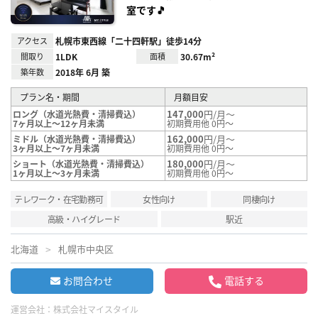
室です🎵
アクセス
札幌市東西線「二十四軒駅」徒歩14分
間取り
1LDK
面積
30.67m²
築年数
2018年 6月 築
プラン名・期間
月額目安
147,000
円/月～
ロング（水道光熱費・清掃費込）
7ヶ月以上～12ヶ月未満
初期費用他 0円～
162,000
円/月～
ミドル（水道光熱費・清掃費込）
3ヶ月以上～7ヶ月未満
初期費用他 0円～
180,000
円/月～
ショート（水道光熱費・清掃費込）
1ヶ月以上～3ヶ月未満
初期費用他 0円～
テレワーク・在宅勤務可
女性向け
同棲向け
高級・ハイグレード
駅近
北海道
札幌市中央区
お問合わせ
電話する
運営会社：
株式会社マイスタイル