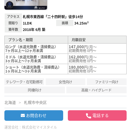
アクセス
札幌市東西線「二十四軒駅」徒歩14分
間取り
1LDK
面積
34.25m²
築年数
2018年 6月 築
プラン名・期間
月額目安
147,000
円/月～
ロング（水道光熱費・清掃費込）
7ヶ月以上～12ヶ月未満
初期費用他 0円～
162,000
円/月～
ミドル（水道光熱費・清掃費込）
3ヶ月以上～7ヶ月未満
初期費用他 0円～
180,000
円/月～
ショート（水道光熱費・清掃費込）
1ヶ月以上～3ヶ月未満
初期費用他 0円～
テレワーク・在宅勤務可
女性向け
ファミリー向け
同棲向け
高級・ハイグレード
北海道
札幌市中央区
お問合わせ
電話する
運営会社：
株式会社マイスタイル