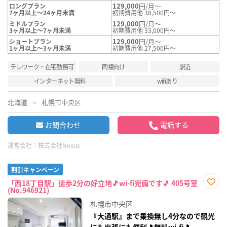
129,000
円/月～
ロングプラン
7ヶ月以上～24ヶ月未満
初期費用他 38,500円～
129,000
円/月～
ミドルプラン
3ヶ月以上～7ヶ月未満
初期費用他 33,000円～
129,000
円/月～
ショートプラン
1ヶ月以上～3ヶ月未満
初期費用他 27,500円～
テレワーク・在宅勤務可
同棲向け
駅近
インターネット無料
wifiあり
北海道
札幌市中央区
お問合わせ
電話する
運営会社：
株式会社Nexus
割引キャンペーン
「西18丁目駅」徒歩2分の好立地🎵wi-fi完備です🎵 405号室
(No.946921)
お気
に入
札幌市中央区
り登
録
『大通駅』まで乗換無し4分なので観光