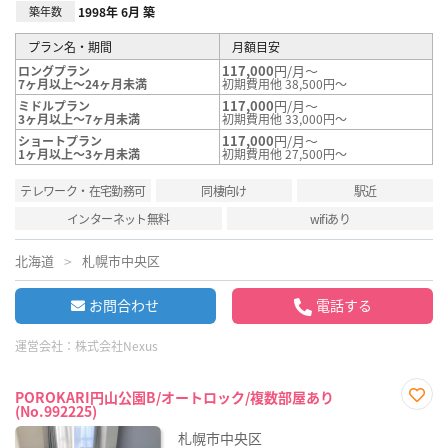
築年数
1998年 6月 築
プラン名・期間
月額目安
117,000
円/月～
ロングプラン
7ヶ月以上～24ヶ月未満
初期費用他 38,500円～
117,000
円/月～
ミドルプラン
3ヶ月以上～7ヶ月未満
初期費用他 33,000円～
117,000
円/月～
ショートプラン
1ヶ月以上～3ヶ月未満
初期費用他 27,500円～
テレワーク・在宅勤務可
同棲向け
駅近
インターネット無料
wifiあり
北海道
札幌市中央区
お問合わせ
電話する
運営会社：
株式会社Nexus
POROKARI円山公園B/オートロック/複数部屋あり
(No.992225)
お気
に入
札幌市中央区
り登