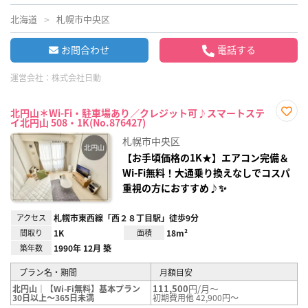
北海道
札幌市中央区
お問合わせ
電話する
運営会社：
株式会社日動
北円山＊Wi-Fi・駐車場あり／クレジット可♪スマートステ
イ北円山 508・1K(No.876427)
お気
に入
札幌市中央区
り登
録
【お手頃価格の1K★】エアコン完備＆
Wi-Fi無料！大通乗り換えなしでコスパ
重視の方におすすめ♪✨
アクセス
札幌市東西線「西２８丁目駅」徒歩9分
間取り
1K
面積
18m²
築年数
1990年 12月 築
プラン名・期間
月額目安
111,500
円/月～
北円山｜【Wi-Fi無料】基本プラン
30日以上～365日未満
初期費用他 42,900円～