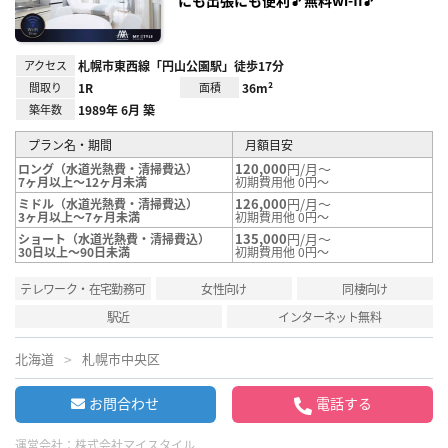
にも出張にも便利🎵無料wi-fi🎵
アクセス
札幌市東西線「円山公園駅」徒歩17分
間取り
1R
面積
36m²
築年数
1989年 6月 築
プラン名・期間
月額目安
120,000
円/月～
ロング（水道光熱費・清掃費込）
7ヶ月以上～12ヶ月未満
初期費用他 0円～
126,000
円/月～
ミドル（水道光熱費・清掃費込）
3ヶ月以上～7ヶ月未満
初期費用他 0円～
135,000
円/月～
ショート（水道光熱費・清掃費込）
30日以上～90日未満
初期費用他 0円～
テレワーク・在宅勤務可
女性向け
同棲向け
駅近
インターネット無料
北海道
札幌市中央区
お問合わせ
電話する
運営会社：
株式会社マイスタイル