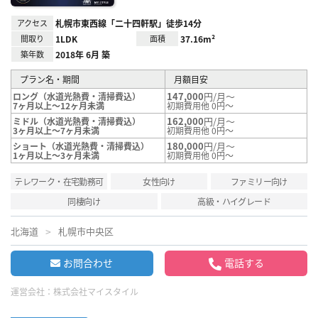
アクセス
札幌市東西線「二十四軒駅」徒歩14分
間取り
1LDK
面積
37.16m²
築年数
2018年 6月 築
プラン名・期間
月額目安
147,000
円/月～
ロング（水道光熱費・清掃費込）
7ヶ月以上～12ヶ月未満
初期費用他 0円～
162,000
円/月～
ミドル（水道光熱費・清掃費込）
3ヶ月以上～7ヶ月未満
初期費用他 0円～
180,000
円/月～
ショート（水道光熱費・清掃費込）
1ヶ月以上～3ヶ月未満
初期費用他 0円～
テレワーク・在宅勤務可
女性向け
ファミリー向け
同棲向け
高級・ハイグレード
北海道
札幌市中央区
お問合わせ
電話する
運営会社：
株式会社マイスタイル