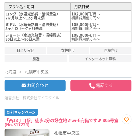
プラン名・期間
月額目安
102,000
円/月～
ロング（水道光熱費・清掃費込）
7ヶ月以上～12ヶ月未満
初期費用他 0円～
105,000
円/月～
ミドル（水道光熱費・清掃費込）
3ヶ月以上～7ヶ月未満
初期費用他 0円～
108,000
円/月～
ショート（水道光熱費・清掃費込）
30日以上～90日未満
初期費用他 0円～
日当り良好
女性向け
同棲向け
駅近
インターネット無料
北海道
札幌市中央区
お問合わせ
電話する
運営会社：
株式会社マイスタイル
割引キャンペーン
「西18丁目駅」徒歩2分の好立地🎵wi-fi完備です🎵 805号室
(No.317224)
お気
に入
札幌市中央区
り登