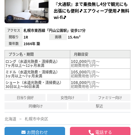
録
『大通駅』まで乗換無し4分で観光にも
出張にも便利🎵エアウィーブ使用🎵無料
wi-fi🎵
アクセス
札幌市東西線「円山公園駅」徒歩17分
間取り
1R
面積
15.4m²
築年数
1984年 築
プラン名・期間
月額目安
102,000
円/月～
ロング（水道光熱費・清掃費込）
7ヶ月以上～12ヶ月未満
初期費用他 0円～
105,000
円/月～
ミドル（水道光熱費・清掃費込）
3ヶ月以上～7ヶ月未満
初期費用他 0円～
108,000
円/月～
ショート（水道光熱費・清掃費込）
30日以上～90日未満
初期費用他 0円～
日当り良好
女性向け
ファミリー向け
同棲向け
駅近
北海道
札幌市中央区
お問合わせ
電話する