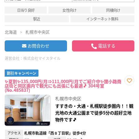
日当り良好
女性向け
同棲向け
駅近
インターネット無料
北海道
札幌市中央区
お問合わせ
電話する
運営会社：
株式会社マイスタイル
割引キャンペーン
✨夏割✨135,000円/月⇒111,000円/月でご紹介中✨狸小路商
店街と同区画内で観光にも出張にも最適🎵 304号室
お気
(No.485837)
に入
り登
札幌市中央区
録
すすきの・大通・札幌駅徒歩圏内！！観
光地の大通公園まで徒歩5分の超好立地
物件です🎵
アクセス
札幌市軌道線「西８丁目駅」徒歩4分