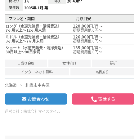
間取り
1K
面積
20.43m²
築年数
2005年 1月 築
プラン名・期間
月額目安
120,000
円/月～
ロング（水道光熱費・清掃費込）
7ヶ月以上～12ヶ月未満
初期費用他 0円～
126,000
円/月～
ミドル（水道光熱費・清掃費込）
3ヶ月以上～7ヶ月未満
初期費用他 0円～
135,000
円/月～
ショート（水道光熱費・清掃費込）
30日以上～90日未満
初期費用他 0円～
日当り良好
女性向け
駅近
インターネット無料
wifiあり
北海道
札幌市中央区
お問合わせ
電話する
運営会社：
株式会社マイスタイル