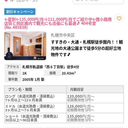
割引キャンペーン
✨夏割✨135,000円/月⇒111,000円/月でご紹介中✨狸小路商
店街と同区画内で観光にも出張にも最適🎵 404号室
お気
(No.485838)
に入
り登
札幌市中央区
録
すすきの・大通・札幌駅徒歩圏内！！観
光地の大通公園まで徒歩5分の超好立地
物件です🎵
アクセス
札幌市軌道線「西８丁目駅」徒歩4分
間取り
1K
面積
20.43m²
築年数
2005年 1月 築
プラン名・期間
月額目安
120,000
円/月～
ロング（水道光熱費・清掃費込）
7ヶ月以上～12ヶ月未満
初期費用他 0円～
126,000
円/月～
ミドル（水道光熱費・清掃費込）
3ヶ月以上～7ヶ月未満
初期費用他 0円～
135,000
円/月～
ショート（水道光熱費・清掃費込）
30日以上～90日未満
初期費用他 0円～