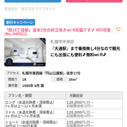
運営会社：
株式会社マイスタイル
割引キャンペーン
「西18丁目駅」徒歩2分の好立地🎵wi-fi完備です🎵 405号室
(No.946921)
お気
に入
札幌市中央区
り登
録
『大通駅』まで乗換無し4分なので観光
にも出張にも便利🎵無料wi-fi🎵
アクセス
札幌市東西線「円山公園駅」徒歩17分
間取り
1R
面積
36m²
築年数
1989年 6月 築
プラン名・期間
月額目安
120,000
円/月～
ロング（水道光熱費・清掃費込）
7ヶ月以上～12ヶ月未満
初期費用他 0円～
126,000
円/月～
ミドル（水道光熱費・清掃費込）
3ヶ月以上～7ヶ月未満
初期費用他 0円～
135,000
円/月～
ショート（水道光熱費・清掃費込）
30日以上～90日未満
初期費用他 0円～