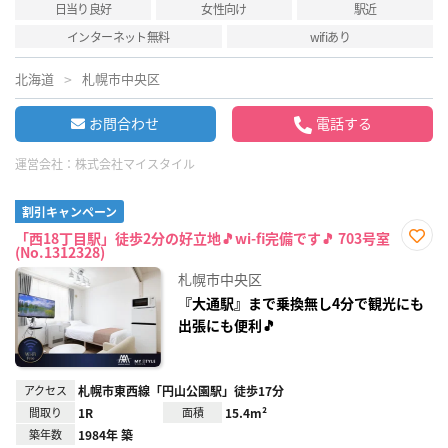
日当り良好
女性向け
駅近
インターネット無料
wifiあり
北海道
札幌市中央区
お問合わせ
電話する
運営会社：
株式会社マイスタイル
割引キャンペーン
「西18丁目駅」徒歩2分の好立地🎵wi-fi完備です🎵 703号室
(No.1312328)
お気
に入
札幌市中央区
り登
録
『大通駅』まで乗換無し4分で観光にも
出張にも便利🎵
アクセス
札幌市東西線「円山公園駅」徒歩17分
間取り
1R
面積
15.4m²
築年数
1984年 築