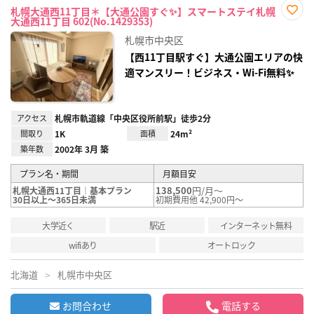
札幌大通西11丁目＊【大通公園すぐ✨】スマートステイ札幌
大通西11丁目 602(No.1429353)
お気
に入
札幌市中央区
り登
録
【西11丁目駅すぐ】大通公園エリアの快
適マンスリー！ビジネス・Wi-Fi無料✨
アクセス
札幌市軌道線「中央区役所前駅」徒歩2分
間取り
1K
面積
24m²
築年数
2002年 3月 築
プラン名・期間
月額目安
138,500
円/月～
札幌大通西11丁目｜基本プラン
30日以上～365日未満
初期費用他 42,900円～
大学近く
駅近
インターネット無料
wifiあり
オートロック
北海道
札幌市中央区
お問合わせ
電話する