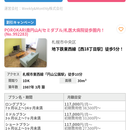
運営会社：
Weekly&Monthly株式会社
割引キャンペーン
POROKARI南円山A/セミダブル/札医大病院徒歩圏内！
(No.992283)
お気
に入
札幌市中央区
り登
録
地下鉄東西線【西18丁目駅】徒歩5分！
アクセス
札幌市東西線「円山公園駅」徒歩10分
間取り
1DK
面積
30m²
築年数
1987年 3月 築
プラン名・期間
月額目安
117,000
円/月～
ロングプラン
7ヶ月以上～24ヶ月未満
初期費用他 38,500円～
117,000
円/月～
ミドルプラン
3ヶ月以上～7ヶ月未満
初期費用他 33,000円～
117,000
円/月～
ショートプラン
1ヶ月以上～3ヶ月未満
初期費用他 27,500円～