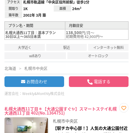
アクセス
札幌市軌道線「中央区役所前駅」徒歩2分
間取り
1K
面積
24m²
築年数
2002年 3月 築
プラン名・期間
月額目安
138,500
円/月～
札幌大通西11丁目｜基本プラン
30日以上～365日未満
初期費用他 42,900円～
大学近く
駅近
インターネット無料
wifiあり
オートロック
北海道
札幌市中央区
お問合わせ
電話する
運営会社：
Weekly&Monthly株式会社
札幌大通西11丁目＊【大通公園すぐ✨】スマートステイ札幌
大通西11丁目 402(No.1364751)
お気
に入
札幌市中央区
り登
録
【駅チカ中心部！】人気の大通公園付近