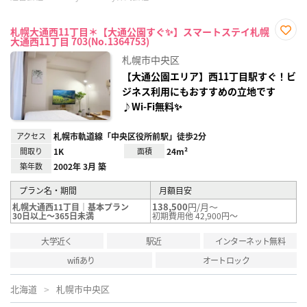
札幌大通西11丁目＊【大通公園すぐ✨】スマートステイ札幌
大通西11丁目 703(No.1364753)
お気
に入
札幌市中央区
り登
録
【大通公園エリア】西11丁目駅すぐ！ビ
ジネス利用にもおすすめの立地です
♪Wi-Fi無料✨
アクセス
札幌市軌道線「中央区役所前駅」徒歩2分
間取り
1K
面積
24m²
築年数
2002年 3月 築
プラン名・期間
月額目安
138,500
円/月～
札幌大通西11丁目｜基本プラン
30日以上～365日未満
初期費用他 42,900円～
大学近く
駅近
インターネット無料
wifiあり
オートロック
北海道
札幌市中央区