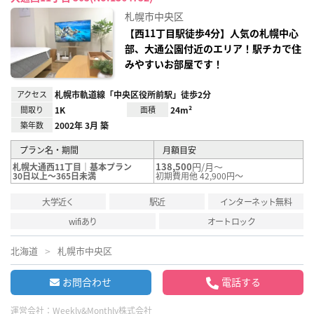
お気
に入
札幌市中央区
り登
録
【西11丁目駅徒歩4分】人気の札幌中心
部、大通公園付近のエリア！駅チカで住
みやすいお部屋です！
アクセス
札幌市軌道線「中央区役所前駅」徒歩2分
間取り
1K
面積
24m²
築年数
2002年 3月 築
プラン名・期間
月額目安
138,500
円/月～
札幌大通西11丁目｜基本プラン
30日以上～365日未満
初期費用他 42,900円～
大学近く
駅近
インターネット無料
wifiあり
オートロック
北海道
札幌市中央区
お問合わせ
電話する
運営会社：
Weekly&Monthly株式会社