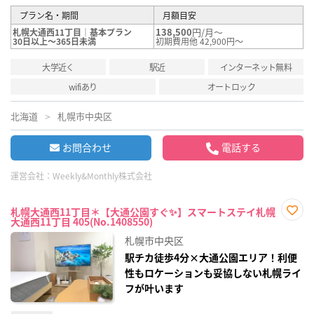
プラン名・期間
月額目安
138,500
円/月～
札幌大通西11丁目｜基本プラン
30日以上～365日未満
初期費用他 42,900円～
大学近く
駅近
インターネット無料
wifiあり
オートロック
北海道
札幌市中央区
お問合わせ
電話する
運営会社：
Weekly&Monthly株式会社
札幌大通西11丁目＊【大通公園すぐ✨】スマートステイ札幌
大通西11丁目 405(No.1408550)
お気
に入
札幌市中央区
り登
録
駅チカ徒歩4分×大通公園エリア！利便
性もロケーションも妥協しない札幌ライ
フが叶います