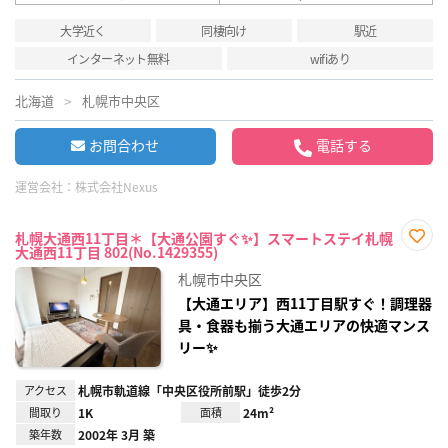
大学近く
同棲向け
駅近
インターネット無料
wifiあり
北海道
札幌市中央区
お問合わせ
電話する
運営会社：
株式会社Nexus
札幌大通西11丁目＊【大通公園すぐ✨】スマートステイ札幌
大通西11丁目 802(No.1429355)
お気
に入
札幌市中央区
り登
録
【大通エリア】西11丁目駅すぐ！調理器
具・食器も揃う大通エリアの快適マンス
リー✨
アクセス
札幌市軌道線「中央区役所前駅」徒歩2分
間取り
1K
面積
24m²
築年数
2002年 3月 築