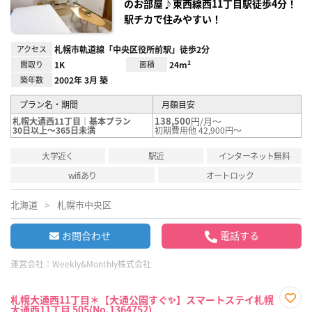
のお部屋♪東西線西11丁目駅徒歩4分！
駅チカで住みやすい！
アクセス
札幌市軌道線「中央区役所前駅」徒歩2分
間取り
1K
面積
24m²
築年数
2002年 3月 築
プラン名・期間
月額目安
138,500
円/月～
札幌大通西11丁目｜基本プラン
30日以上～365日未満
初期費用他 42,900円～
大学近く
駅近
インターネット無料
wifiあり
オートロック
北海道
札幌市中央区
お問合わせ
電話する
運営会社：
Weekly&Monthly株式会社
札幌大通西11丁目＊【大通公園すぐ✨】スマートステイ札幌
大通西11丁目 505(No.1364752)