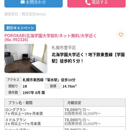
お問合わせ
電話する
運営会社：
株式会社Nexus
割引キャンペーン
POROKARI北海学園大学前B/ネット無料/大学近く
(No.992326)
お気
に入
札幌市豊平区
り登
録
北海学園大学近く！地下鉄東豊線【学園
駅】徒歩約５分！
アクセス
札幌市東西線「菊水駅」徒歩10分
間取り
1R
面積
14.76m²
築年数
1997年 8月 築
プラン名・期間
月額目安
78,000
円/月～
ロングプラン
7ヶ月以上～24ヶ月未満
初期費用他 38,500円～
78,000
円/月～
ミドルプラン
3ヶ月以上～7ヶ月未満
初期費用他 33,000円～
78,000
円/月～
ショートプラン