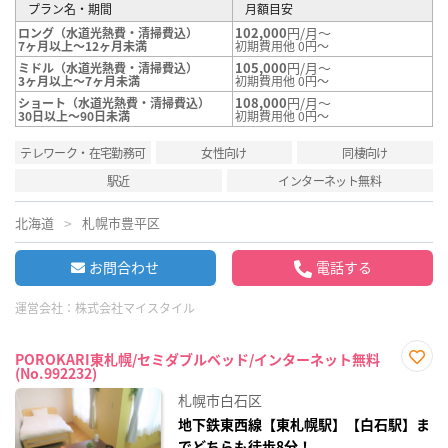
プラン名・期間
月額目安
102,000
円/月～
ロング（水道光熱費・清掃費込）
7ヶ月以上～12ヶ月未満
初期費用他 0円～
105,000
円/月～
ミドル（水道光熱費・清掃費込）
3ヶ月以上～7ヶ月未満
初期費用他 0円～
108,000
円/月～
ショート（水道光熱費・清掃費込）
30日以上～90日未満
初期費用他 0円～
テレワーク・在宅勤務可
女性向け
同棲向け
駅近
インターネット無料
北海道
札幌市豊平区
お問合わせ
電話する
運営会社：
株式会社マイスタイル
POROKARI東札幌/セミダブルベッド/インターネット無料
(No.992232)
お気
に入
札幌市白石区
り登
録
地下鉄東西線【東札幌駅】【白石駅】ま
でどちらも徒歩8分！