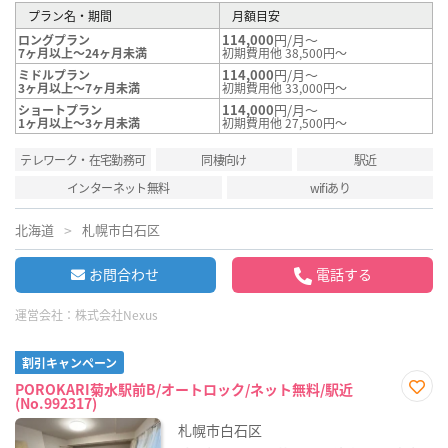
プラン名・期間
月額目安
114,000
円/月～
ロングプラン
7ヶ月以上～24ヶ月未満
初期費用他 38,500円～
114,000
円/月～
ミドルプラン
3ヶ月以上～7ヶ月未満
初期費用他 33,000円～
114,000
円/月～
ショートプラン
1ヶ月以上～3ヶ月未満
初期費用他 27,500円～
テレワーク・在宅勤務可
同棲向け
駅近
インターネット無料
wifiあり
北海道
札幌市白石区
お問合わせ
電話する
運営会社：
株式会社Nexus
割引キャンペーン
POROKARI菊水駅前B/オートロック/ネット無料/駅近
(No.992317)
お気
に入
札幌市白石区
り登