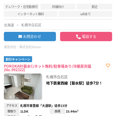
テレワーク・在宅勤務可
同棲向け
駅近
インターネット無料
wifiあり
北海道
札幌市白石区
お問合わせ
電話する
運営会社：
株式会社Nexus
割引キャンペーン
POROKARI菊水C/ネット無料/駐車場あり/冷暖房完備
(No.992322)
お気
に入
札幌市白石区
り登
録
地下鉄東西線【菊水駅】徒歩7分！
アクセス
札幌市東豊線「大通駅」徒歩23分
間取り
1LDK
面積
33.44m²