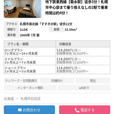
録
地下鉄東西線【菊水駅】徒歩3分！札幌
市中心部まで乗り換えなしの2駅で乗車
時間は約4分！
アクセス
札幌市南北線「すすきの駅」徒歩22分
間取り
1LDK
面積
33.59m²
築年数
2008年 7月 築
プラン名・期間
月額目安
114,000
円/月～
ロングプラン
7ヶ月以上～24ヶ月未満
初期費用他 38,500円～
114,000
円/月～
ミドルプラン
3ヶ月以上～7ヶ月未満
初期費用他 33,000円～
114,000
円/月～
ショートプラン
1ヶ月以上～3ヶ月未満
初期費用他 27,500円～
テレワーク・在宅勤務可
同棲向け
駅近
インターネット無料
wifiあり
北海道
札幌市白石区
お問合わせ
電話する