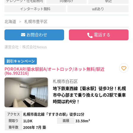
テレワーク・在宅勤務可
同棲向け
駅近
インターネット無料
wifiあり
北海道
札幌市豊平区
お問合わせ
電話する
運営会社：
株式会社Nexus
割引キャンペーン
POROKARI菊水駅前A/オートロック/ネット無料/駅近
(No.992316)
お気
に入
札幌市白石区
り登
録
地下鉄東西線【菊水駅】徒歩3分！札幌
市中心部まで乗り換えなしの2駅で乗車
時間は約4分！
アクセス
札幌市南北線「すすきの駅」徒歩22分
間取り
1LDK
面積
33.59m²
築年数
2008年 7月 築