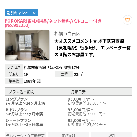
割引キャンペーン
POROKARI東札幌4条/ネット無料/バルコニー付き
(No.992252)
お気
に入
札幌市白石区
り登
録
★オススメコメント★ 地下鉄東西線
【東札幌駅】徒歩6分、 エレベーター付
の８階のお部屋です。
アクセス
札幌市東西線「菊水駅」徒歩17分
間取り
1K
面積
23m²
築年数
1989年 築
プラン名・期間
月額目安
93,000
円/月～
ロングプラン
7ヶ月以上～24ヶ月未満
初期費用他 38,500円～
93,000
円/月～
ミドルプラン
3ヶ月以上～7ヶ月未満
初期費用他 33,000円～
93,000
円/月～
ショートプラン
1ヶ月以上～3ヶ月未満
初期費用他 27,500円～
テレワーク・在宅勤務可
同棲向け
駅近