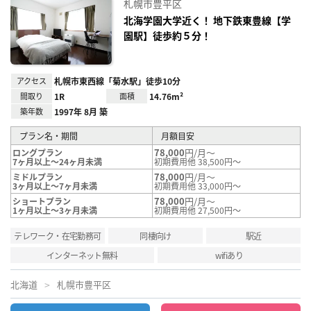
札幌市豊平区
り登
録
北海学園大学近く！ 地下鉄東豊線【学
園駅】徒歩約５分！
アクセス
札幌市東西線「菊水駅」徒歩10分
間取り
1R
面積
14.76m²
築年数
1997年 8月 築
プラン名・期間
月額目安
78,000
円/月～
ロングプラン
7ヶ月以上～24ヶ月未満
初期費用他 38,500円～
78,000
円/月～
ミドルプラン
3ヶ月以上～7ヶ月未満
初期費用他 33,000円～
78,000
円/月～
ショートプラン
1ヶ月以上～3ヶ月未満
初期費用他 27,500円～
テレワーク・在宅勤務可
同棲向け
駅近
インターネット無料
wifiあり
北海道
札幌市豊平区