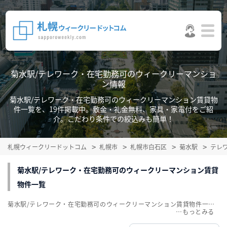
菊水駅/テレワーク・在宅勤務可のウィークリーマンショ
ン情報
菊水駅/テレワーク・在宅勤務可のウィークリーマンション賃貸物
件一覧を、19件掲載中。敷金・礼金無料、家具・家電付をご紹
介。こだわり条件での絞込みも簡単！
札幌ウィークリードットコム
札幌市
札幌市白石区
菊水駅
テレ
菊水駅/テレワーク・在宅勤務可のウィークリーマンション賃貸
物件一覧
菊水駅/テレワーク・在宅勤務可のウィークリーマンション賃貸物件一覧を、19件掲載中。敷金・礼金無料、家具・家電付をご紹介。こだわり条件での絞込みも簡単！
…