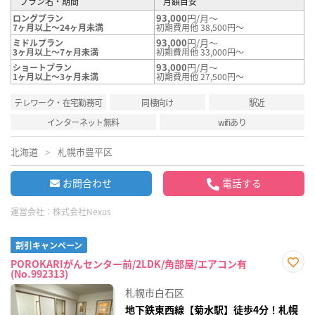
プラン名・期間
月額目安
93,000
円/月～
ロングプラン
7ヶ月以上～24ヶ月未満
初期費用他 38,500円～
93,000
円/月～
ミドルプラン
3ヶ月以上～7ヶ月未満
初期費用他 33,000円～
93,000
円/月～
ショートプラン
1ヶ月以上～3ヶ月未満
初期費用他 27,500円～
テレワーク・在宅勤務可
同棲向け
駅近
インターネット無料
wifiあり
北海道
札幌市豊平区
お問合わせ
電話する
運営会社：
株式会社Nexus
割引キャンペーン
POROKARIがんセンター前/2LDK/角部屋/エアコン有
(No.992313)
お気
に入
札幌市白石区
り登
録
地下鉄東西線【菊水駅】徒歩4分！札幌