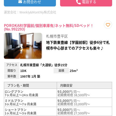
お問合わせ
電話する
運営会社：
Weekly&Monthly株式会社
POROKARI学園前/個別車庫有/ネット無料/SDベッド！
(No.992293)
お気
に入
札幌市豊平区
り登
録
地下鉄東豊線【学園前駅】徒歩6分で札
幌市中心部までのアクセスも楽々♪
アクセス
札幌市東豊線「大通駅」徒歩25分
間取り
1DK
面積
25m²
築年数
1997年 1月 築
プラン名・期間
月額目安
93,000
円/月～
ロングプラン
7ヶ月以上～24ヶ月未満
初期費用他 38,500円～
93,000
円/月～
ミドルプラン
3ヶ月以上～7ヶ月未満
初期費用他 33,000円～
93,000
円/月～
ショートプラン
1ヶ月以上～3ヶ月未満
初期費用他 27,500円～