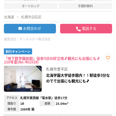
オートロック
手数料無料
北海道
札幌市白石区
お問合わせ
電話する
運営会社：
オールステイ株式会社
割引キャンペーン
「地下鉄学園前駅」徒歩3分の好立地🎵観光にも出張にも🎵
210号室(No.461518)
お気
に入
札幌市豊平区
り登
録
北海学園大学徒歩圏内！！駅徒歩3分な
のでで出張にも観光にも🎵
アクセス
札幌市東西線「菊水駅」徒歩17分
間取り
1R
面積
25.04m²
築年数
1984年 築