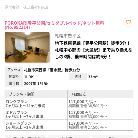
運営会社：
株式会社Nexus
POROKARI豊平公園/セミダブルベッド/ネット無料
(No.992314)
お気
に入
札幌市豊平区
り登
録
地下鉄東豊線【豊平公園駅】徒歩3分！
札幌中心部の【大通駅】まで乗り換えな
しの3駅、乗車時間は約6分！
アクセス
札幌市東西線「菊水駅」徒歩22分
間取り
1LDK
面積
33m²
築年数
2007年 1月 築
プラン名・期間
月額目安
117,000
円/月～
ロングプラン
7ヶ月以上～24ヶ月未満
初期費用他 38,500円～
117,000
円/月～
ミドルプラン
3ヶ月以上～7ヶ月未満
初期費用他 33,000円～
117,000
円/月～
ショートプラン
1ヶ月以上～3ヶ月未満
初期費用他 27,500円～