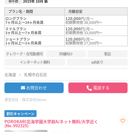
築年数
2015年 10月 築
プラン名・期間
月額目安
120,000
円/月～
ロングプラン
7ヶ月以上～24ヶ月未満
初期費用他 38,500円～
120,000
円/月～
ミドルプラン
3ヶ月以上～7ヶ月未満
初期費用他 33,000円～
120,000
円/月～
ショートプラン
1ヶ月以上～3ヶ月未満
初期費用他 27,500円～
テレワーク・在宅勤務可
同棲向け
駅近
インターネット無料
wifiあり
北海道
札幌市白石区
お問合わせ
電話する
運営会社：
株式会社Nexus
割引キャンペーン
POROKARI北海学園大学前A/ネット無料/大学近く
(No.992325)
お気
に入