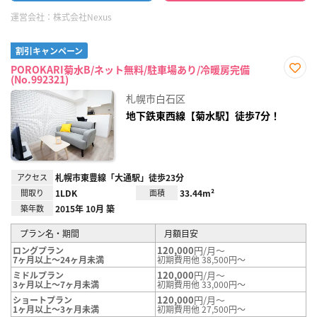
運営会社：
株式会社Nexus
割引キャンペーン
POROKARI菊水B/ネット無料/駐車場あり/冷暖房完備
(No.992321)
お気
に入
札幌市白石区
り登
録
地下鉄東西線【菊水駅】徒歩7分！
アクセス
札幌市東豊線「大通駅」徒歩23分
間取り
1LDK
面積
33.44m²
築年数
2015年 10月 築
プラン名・期間
月額目安
120,000
円/月～
ロングプラン
7ヶ月以上～24ヶ月未満
初期費用他 38,500円～
120,000
円/月～
ミドルプラン
3ヶ月以上～7ヶ月未満
初期費用他 33,000円～
120,000
円/月～
ショートプラン
1ヶ月以上～3ヶ月未満
初期費用他 27,500円～