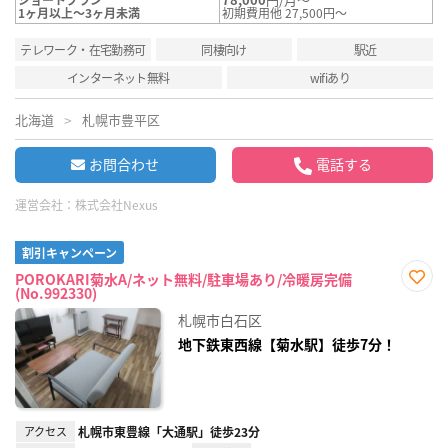
1ヶ月以上～3ヶ月未満
初期費用他 27,500円～
テレワーク・在宅勤務可
同棲向け
駅近
インターネット無料
wifiあり
北海道
札幌市豊平区
お問合わせ
電話する
運営会社：
株式会社Nexus
割引キャンペーン
POROKARI菊水A/ネット無料/駐車場あり/冷暖房完備
(No.992330)
お気
に入
札幌市白石区
り登
録
地下鉄東西線【菊水駅】徒歩7分！
アクセス
札幌市東豊線「大通駅」徒歩23分