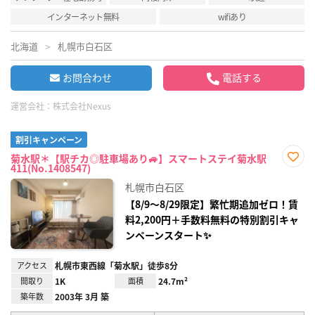
インターネット無料
wifiあり
北海道
札幌市白石区
お問合わせ
電話する
運営会社：
株式会社Nexus
割引キャンペーン
菊水駅＊【駅チカ◎駐車場あり🚙】スマートステイ菊水駅
411(No.1408547)
お気
に入
札幌市白石区
り登
録
【8/9～8/29限定】繁忙期追加ゼロ！賃
料2,200円＋手数料無料の特別割引キャ
ンペーンスタート✨
アクセス
札幌市東西線「菊水駅」徒歩8分
間取り
1K
面積
24.7m²
築年数
2003年 3月 築