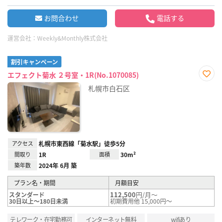
お問合わせ
電話する
運営会社：
Weekly&Monthly株式会社
割引キャンペーン
エフェクト菊水 ２号室・1R(No.1070085)
お気
札幌市白石区
に入
り登
録
アクセス
札幌市東西線「菊水駅」徒歩5分
間取り
1R
面積
30m²
築年数
2024年 6月 築
プラン名・期間
月額目安
112,500
円/月～
スタンダード
30日以上～180日未満
初期費用他 15,000円～
テレワーク・在宅勤務可
インターネット無料
wifiあり