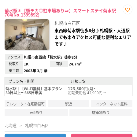
菊水駅＊【駅チカ◎駐車場あり🚙】スマートステイ菊水駅
704(No.1399892)
お気
に入
札幌市白石区
り登
録
東西線菊水駅徒歩8分♪札幌駅・大通駅
までも楽々アクセス可能な便利なエリア
です♪
アクセス
札幌市東西線「菊水駅」徒歩8分
間取り
1K
面積
24.7m²
築年数
2003年 3月 築
プラン名・期間
月額目安
123,500
円/月～
菊水駅｜【Wi-Fi無料】基本プラン
30日以上～365日未満
初期費用他 42,900円～
テレワーク・在宅勤務可
駅近
インターネット無料
wifiあり
駐車場あり
北海道
札幌市白石区