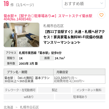
19
件（1/1ページ）
菊水駅＊【駅チカ◎駐車場あり🚙】スマートステイ菊水駅
404(No.1408548)
お気
に入
札幌市白石区
り登
録
【西11丁目駅すぐ】大通・札幌へ好アク
セス！家具家電＆無料Wi-Fi完備の快適
マンスリーマンション✨
アクセス
札幌市東西線「菊水駅」徒歩8分
間取り
1K
面積
24.7m²
築年数
2003年 3月 築
プラン名・期間
月額目安
123,500
円/月～
菊水駅｜【Wi-Fi無料】基本プラン
30日以上～365日未満
初期費用他 42,900円～
テレワーク・在宅勤務可
駅近
インターネット無料
wifiあり
駐車場あり
北海道
札幌市白石区