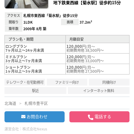
地下鉄東西線【菊水駅】徒歩約15分
アクセス
札幌市東西線「菊水駅」徒歩15分
間取り
1LDK
面積
37.2m²
築年数
2009年 8月 築
プラン名・期間
月額目安
120,000
円/月～
ロングプラン
7ヶ月以上～24ヶ月未満
初期費用他 38,500円～
120,000
円/月～
ミドルプラン
3ヶ月以上～7ヶ月未満
初期費用他 33,000円～
120,000
円/月～
ショートプラン
1ヶ月以上～3ヶ月未満
初期費用他 27,500円～
テレワーク・在宅勤務可
ファミリー向け
同棲向け
駅近
インターネット無料
北海道
札幌市豊平区
お問合わせ
電話する
運営会社：
株式会社Nexus