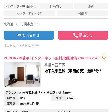
テレワーク・在宅勤務可
同棲向け
駅近
インターネット無料
wifiあり
北海道
札幌市豊平区
お問合わせ
電話する
運営会社：
株式会社Nexus
POROKARI豊平/インターネット無料/個別庫有 (No.992294)
お気
札幌市豊平区
に入
り登
地下鉄東豊線【学園前駅】徒歩5分！
録
アクセス
札幌市南北線「すすきの駅」徒歩30分
間取り
1DK
面積
25m²
築年数
1998年 1月 築