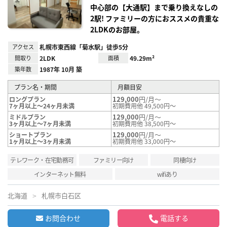
中心部の【大通駅】まで乗り換えなしの
2駅! ファミリーの方におススメの貴重な
2LDKのお部屋。
アクセス
札幌市東西線「菊水駅」徒歩5分
間取り
2LDK
面積
49.29m²
築年数
1987年 10月 築
プラン名・期間
月額目安
129,000
円/月～
ロングプラン
7ヶ月以上～24ヶ月未満
初期費用他 49,500円～
129,000
円/月～
ミドルプラン
3ヶ月以上～7ヶ月未満
初期費用他 38,500円～
129,000
円/月～
ショートプラン
1ヶ月以上～3ヶ月未満
初期費用他 33,000円～
テレワーク・在宅勤務可
ファミリー向け
同棲向け
インターネット無料
wifiあり
北海道
札幌市白石区
お問合わせ
電話する