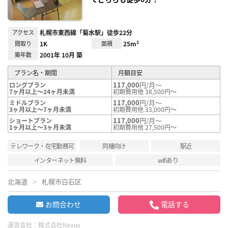
アクセス
札幌市東西線「菊水駅」徒歩22分
間取り
1K
面積
25m²
築年数
2001年 10月 築
プラン名・期間
月額目安
117,000
円/月～
ロングプラン
7ヶ月以上～24ヶ月未満
初期費用他 38,500円～
117,000
円/月～
ミドルプラン
3ヶ月以上～7ヶ月未満
初期費用他 33,000円～
117,000
円/月～
ショートプラン
1ヶ月以上～3ヶ月未満
初期費用他 27,500円～
テレワーク・在宅勤務可
同棲向け
駅近
インターネット無料
wifiあり
北海道
札幌市白石区
お問合わせ
電話する
運営会社：
株式会社Nexus