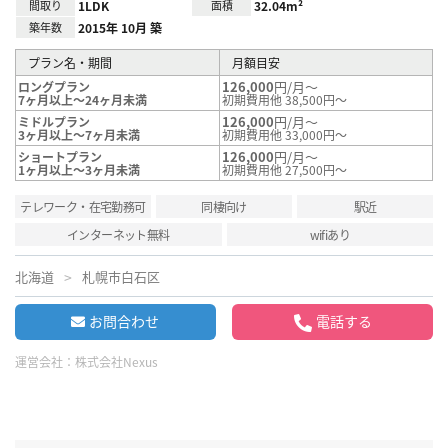
間取り
1LDK
面積
32.04m²
築年数
2015年 10月 築
プラン名・期間
月額目安
126,000
円/月～
ロングプラン
7ヶ月以上～24ヶ月未満
初期費用他 38,500円～
126,000
円/月～
ミドルプラン
3ヶ月以上～7ヶ月未満
初期費用他 33,000円～
126,000
円/月～
ショートプラン
1ヶ月以上～3ヶ月未満
初期費用他 27,500円～
テレワーク・在宅勤務可
同棲向け
駅近
インターネット無料
wifiあり
北海道
札幌市白石区
お問合わせ
電話する
運営会社：
株式会社Nexus