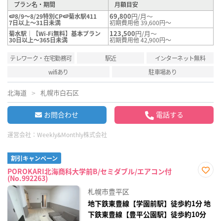
プラン名・期間
月額目安
69,800
円/月～
🍉8/9～8/29特別CP🍉菊水駅411
7日以上～31日未満
初期費用他 39,600円～
123,500
円/月～
菊水駅｜【Wi-Fi無料】基本プラン
30日以上～365日未満
初期費用他 42,900円～
テレワーク・在宅勤務可
駅近
インターネット無料
wifiあり
駐車場あり
北海道
札幌市白石区
お問合わせ
電話する
運営会社：
Weekly&Monthly株式会社
割引キャンペーン
POROKARI北海商科大学前B/セミダブル/エアコン付
(No.992263)
お気
に入
札幌市豊平区
り登
録
地下鉄東豊線【学園前駅】徒歩約1分 地
下鉄東豊線【豊平公園駅】徒歩約10分