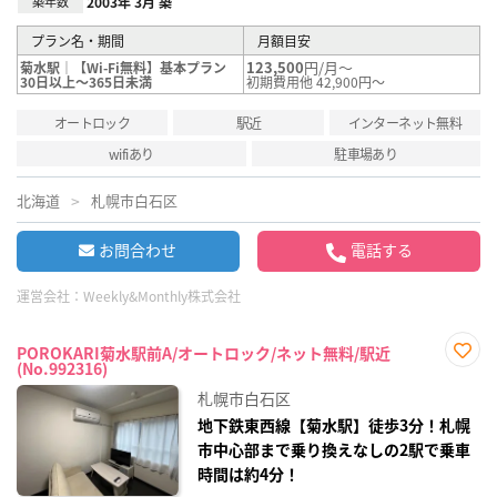
築年数
2003年 3月 築
プラン名・期間
月額目安
123,500
円/月～
菊水駅｜【Wi-Fi無料】基本プラン
30日以上～365日未満
初期費用他 42,900円～
オートロック
駅近
インターネット無料
wifiあり
駐車場あり
北海道
札幌市白石区
お問合わせ
電話する
運営会社：
Weekly&Monthly株式会社
POROKARI菊水駅前A/オートロック/ネット無料/駅近
(No.992316)
お気
に入
札幌市白石区
り登
録
地下鉄東西線【菊水駅】徒歩3分！札幌
市中心部まで乗り換えなしの2駅で乗車
時間は約4分！