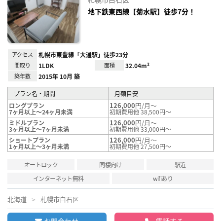
り登
録
地下鉄東西線【菊水駅】徒歩7分！
アクセス
札幌市東豊線「大通駅」徒歩23分
間取り
1LDK
面積
32.04m²
築年数
2015年 10月 築
プラン名・期間
月額目安
126,000
円/月～
ロングプラン
7ヶ月以上～24ヶ月未満
初期費用他 38,500円～
126,000
円/月～
ミドルプラン
3ヶ月以上～7ヶ月未満
初期費用他 33,000円～
126,000
円/月～
ショートプラン
1ヶ月以上～3ヶ月未満
初期費用他 27,500円～
オートロック
同棲向け
駅近
インターネット無料
wifiあり
北海道
札幌市白石区