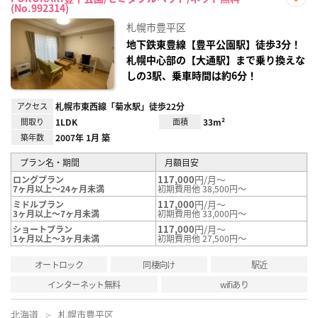
(No.992314)
お気
に入
札幌市豊平区
り登
録
地下鉄東豊線【豊平公園駅】徒歩3分！
札幌中心部の【大通駅】まで乗り換えな
しの3駅、乗車時間は約6分！
アクセス
札幌市東西線「菊水駅」徒歩22分
間取り
1LDK
面積
33m²
築年数
2007年 1月 築
プラン名・期間
月額目安
117,000
円/月～
ロングプラン
7ヶ月以上～24ヶ月未満
初期費用他 38,500円～
117,000
円/月～
ミドルプラン
3ヶ月以上～7ヶ月未満
初期費用他 33,000円～
117,000
円/月～
ショートプラン
1ヶ月以上～3ヶ月未満
初期費用他 27,500円～
オートロック
同棲向け
駅近
インターネット無料
wifiあり
北海道
札幌市豊平区