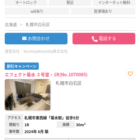
オートロック
駅近
インターネット無料
wifiあり
駐車場あり
北海道
札幌市白石区
お問合わせ
電話する
運営会社：
Weekly&Monthly株式会社
割引キャンペーン
エフェクト菊水 ２号室・1R(No.1070085)
お気
札幌市白石区
に入
り登
録
アクセス
札幌市東西線「菊水駅」徒歩5分
間取り
1R
面積
30m²
築年数
2024年 6月 築