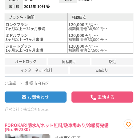
築年数
2015年 10月 築
プラン名・期間
月額目安
120,000
円/月～
ロングプラン
7ヶ月以上～24ヶ月未満
初期費用他 38,500円～
120,000
円/月～
ミドルプラン
3ヶ月以上～7ヶ月未満
初期費用他 33,000円～
120,000
円/月～
ショートプラン
1ヶ月以上～3ヶ月未満
初期費用他 27,500円～
オートロック
同棲向け
駅近
インターネット無料
wifiあり
北海道
札幌市白石区
お問合わせ
電話する
運営会社：
株式会社Nexus
POROKARI菊水A/ネット無料/駐車場あり/冷暖房完備
(No.992330)
お気
に入
札幌市白石区