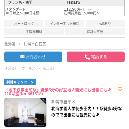
プラン名・期間
月額目安
112,500
円/月～
スタンダード
30日以上～180日未満
初期費用他 15,000円～
オートロック
インターネット無料
wifiあり
手数料無料
保証人不要
北海道
札幌市白石区
お問合わせ
電話する
運営会社：
オールステイ株式会社
割引キャンペーン
「地下鉄学園前駅」徒歩3分の好立地🎵観光にも出張にも🎵
210号室(No.461518)
お気
に入
札幌市豊平区
り登
録
北海学園大学徒歩圏内！！駅徒歩3分な
のでで出張にも観光にも🎵