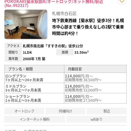
POROKARI菊水駅前B/オートロック/ネット無料/駅近
(No.992317)
お気
に入
札幌市白石区
り登
録
地下鉄東西線【菊水駅】徒歩3分！札幌
市中心部まで乗り換えなしの2駅で乗車
時間は約4分！
アクセス
札幌市南北線「すすきの駅」徒歩22分
間取り
1LDK
面積
33.59m²
築年数
2008年 7月 築
プラン名・期間
月額目安
114,000
円/月～
ロングプラン
7ヶ月以上～24ヶ月未満
初期費用他 38,500円～
114,000
円/月～
ミドルプラン
3ヶ月以上～7ヶ月未満
初期費用他 33,000円～
114,000
円/月～
ショートプラン
1ヶ月以上～3ヶ月未満
初期費用他 27,500円～
オートロック
同棲向け
駅近
インターネット無料
wifiあり