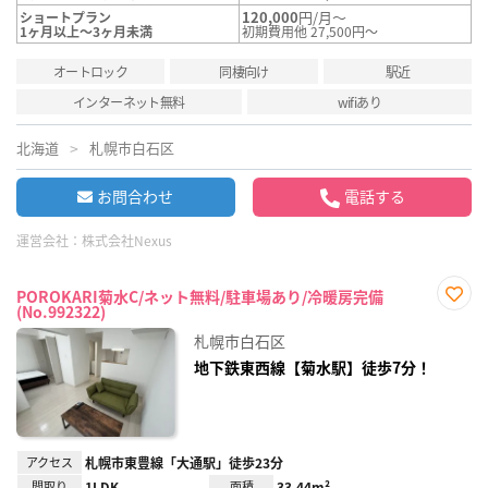
120,000
円/月～
ショートプラン
1ヶ月以上～3ヶ月未満
初期費用他 27,500円～
オートロック
同棲向け
駅近
インターネット無料
wifiあり
北海道
札幌市白石区
お問合わせ
電話する
運営会社：
株式会社Nexus
POROKARI菊水C/ネット無料/駐車場あり/冷暖房完備
(No.992322)
お気
に入
札幌市白石区
り登
録
地下鉄東西線【菊水駅】徒歩7分！
アクセス
札幌市東豊線「大通駅」徒歩23分
間取り
1LDK
面積
33.44m²