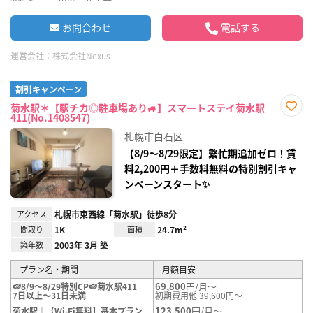
お問合わせ
電話する
運営会社：
株式会社Nexus
割引キャンペーン
菊水駅＊【駅チカ◎駐車場あり🚙】スマートステイ菊水駅
411(No.1408547)
お気
に入
札幌市白石区
り登
録
【8/9～8/29限定】繁忙期追加ゼロ！賃
料2,200円＋手数料無料の特別割引キャ
ンペーンスタート✨
アクセス
札幌市東西線「菊水駅」徒歩8分
間取り
1K
面積
24.7m²
築年数
2003年 3月 築
プラン名・期間
月額目安
69,800
円/月～
🍉8/9～8/29特別CP🍉菊水駅411
7日以上～31日未満
初期費用他 39,600円～
123,500
円/月～
菊水駅｜【Wi-Fi無料】基本プラン