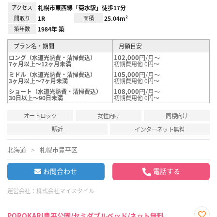
アクセス
札幌市東西線「菊水駅」徒歩17分
間取り
1R
面積
25.04m²
築年数
1984年 築
プラン名・期間
月額目安
102,000
円/月～
ロング（水道光熱費・清掃費込）
7ヶ月以上～12ヶ月未満
初期費用他 0円～
105,000
円/月～
ミドル（水道光熱費・清掃費込）
3ヶ月以上～7ヶ月未満
初期費用他 0円～
108,000
円/月～
ショート（水道光熱費・清掃費込）
30日以上～90日未満
初期費用他 0円～
オートロック
女性向け
同棲向け
駅近
インターネット無料
北海道
札幌市豊平区
お問合わせ
電話する
運営会社：
株式会社マイスタイル
POROKARI豊平公園/セミダブルベッド/ネット無料