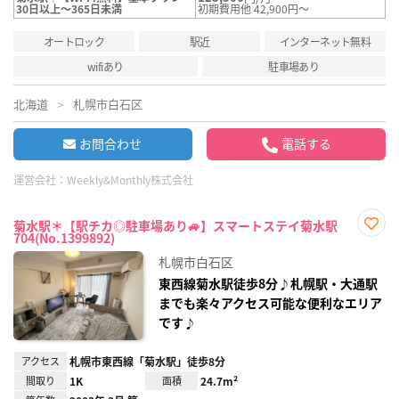
30日以上～365日未満
初期費用他 42,900円～
オートロック
駅近
インターネット無料
wifiあり
駐車場あり
北海道
札幌市白石区
お問合わせ
電話する
運営会社：
Weekly&Monthly株式会社
菊水駅＊【駅チカ◎駐車場あり🚙】スマートステイ菊水駅
704(No.1399892)
お気
に入
札幌市白石区
り登
録
東西線菊水駅徒歩8分♪札幌駅・大通駅
までも楽々アクセス可能な便利なエリア
です♪
アクセス
札幌市東西線「菊水駅」徒歩8分
間取り
1K
面積
24.7m²