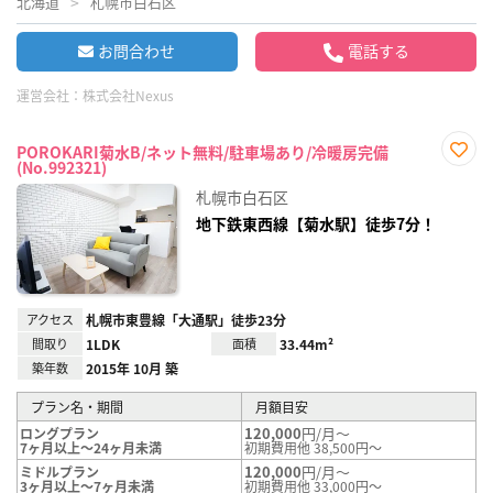
北海道
札幌市白石区
お問合わせ
電話する
運営会社：
株式会社Nexus
POROKARI菊水B/ネット無料/駐車場あり/冷暖房完備
(No.992321)
お気
に入
札幌市白石区
り登
録
地下鉄東西線【菊水駅】徒歩7分！
アクセス
札幌市東豊線「大通駅」徒歩23分
間取り
1LDK
面積
33.44m²
築年数
2015年 10月 築
プラン名・期間
月額目安
120,000
円/月～
ロングプラン
7ヶ月以上～24ヶ月未満
初期費用他 38,500円～
120,000
円/月～
ミドルプラン
3ヶ月以上～7ヶ月未満
初期費用他 33,000円～