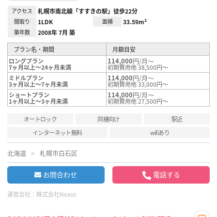
アクセス
札幌市南北線「すすきの駅」徒歩22分
間取り
1LDK
面積
33.59m²
築年数
2008年 7月 築
プラン名・期間
月額目安
114,000
円/月～
ロングプラン
7ヶ月以上～24ヶ月未満
初期費用他 38,500円～
114,000
円/月～
ミドルプラン
3ヶ月以上～7ヶ月未満
初期費用他 33,000円～
114,000
円/月～
ショートプラン
1ヶ月以上～3ヶ月未満
初期費用他 27,500円～
オートロック
同棲向け
駅近
インターネット無料
wifiあり
北海道
札幌市白石区
お問合わせ
電話する
運営会社：
株式会社Nexus