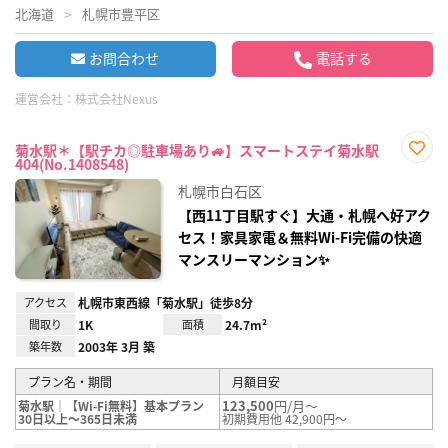
北海道
札幌市豊平区
お問合わせ
電話する
運営会社：
株式会社Nexus
菊水駅＊【駅チカ◎駐車場あり🚙】スマートステイ菊水駅
404(No.1408548)
お気
に入
札幌市白石区
り登
録
【西11丁目駅すぐ】大通・札幌へ好アク
セス！家具家電＆無料Wi-Fi完備の快適
マンスリーマンション✨
アクセス
札幌市東西線「菊水駅」徒歩8分
間取り
1K
面積
24.7m²
築年数
2003年 3月 築
プラン名・期間
月額目安
123,500
円/月～
菊水駅｜【Wi-Fi無料】基本プラン
30日以上～365日未満
初期費用他 42,900円～