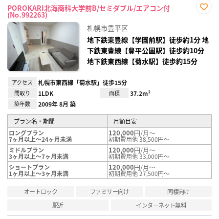
POROKARI北海商科大学前B/セミダブル/エアコン付
(No.992263)
お気
に入
札幌市豊平区
り登
録
地下鉄東豊線【学園前駅】徒歩約1分 地
下鉄東豊線【豊平公園駅】徒歩約10分
地下鉄東西線【菊水駅】徒歩約15分
アクセス
札幌市東西線「菊水駅」徒歩15分
間取り
1LDK
面積
37.2m²
築年数
2009年 8月 築
プラン名・期間
月額目安
120,000
円/月～
ロングプラン
7ヶ月以上～24ヶ月未満
初期費用他 38,500円～
120,000
円/月～
ミドルプラン
3ヶ月以上～7ヶ月未満
初期費用他 33,000円～
120,000
円/月～
ショートプラン
1ヶ月以上～3ヶ月未満
初期費用他 27,500円～
オートロック
ファミリー向け
同棲向け
駅近
インターネット無料