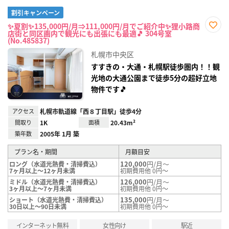
割引キャンペーン
✨夏割✨135,000円/月⇒111,000円/月でご紹介中✨狸小路商
店街と同区画内で観光にも出張にも最適🎵 304号室
お気
(No.485837)
に入
り登
札幌市中央区
録
すすきの・大通・札幌駅徒歩圏内！！観
光地の大通公園まで徒歩5分の超好立地
物件です🎵
アクセス
札幌市軌道線「西８丁目駅」徒歩4分
間取り
1K
面積
20.43m²
築年数
2005年 1月 築
プラン名・期間
月額目安
120,000
円/月～
ロング（水道光熱費・清掃費込）
7ヶ月以上～12ヶ月未満
初期費用他 0円～
126,000
円/月～
ミドル（水道光熱費・清掃費込）
3ヶ月以上～7ヶ月未満
初期費用他 0円～
135,000
円/月～
ショート（水道光熱費・清掃費込）
30日以上～90日未満
初期費用他 0円～
インターネット無料
女性向け
駅近