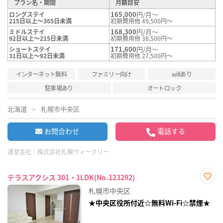
プラン名・期間
月額目安
165,000
円/月～
ロングステイ
215日以上～365日未満
初期費用他 49,500円～
168,300
円/月～
ミドルステイ
92日以上～215日未満
初期費用他 38,500円～
171,600
円/月～
ショートステイ
31日以上～92日未満
初期費用他 27,500円～
インターネット無料
ファミリー向け
wifiあり
駐車場あり
オートロック
北海道
札幌市中央区
お問合わせ
電話する
運営会社：
株式会社札幌ウィークリー
テラスアクシス 301・1LDK(No.123292)
お気
札幌市中央区
に入
り登
★中央区役所付近☆無料Wi-Fi☆禁煙★
録