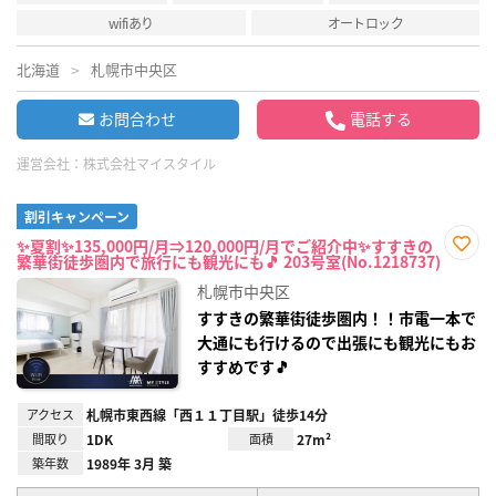
wifiあり
オートロック
北海道
札幌市中央区
お問合わせ
電話する
運営会社：
株式会社マイスタイル
割引キャンペーン
✨夏割✨135,000円/月⇒120,000円/月でご紹介中✨すすきの
繁華街徒歩圏内で旅行にも観光にも🎵 203号室(No.1218737)
お気
に入
札幌市中央区
り登
録
すすきの繁華街徒歩圏内！！市電一本で
大通にも行けるので出張にも観光にもお
すすめです🎵
アクセス
札幌市東西線「西１１丁目駅」徒歩14分
間取り
1DK
面積
27m²
築年数
1989年 3月 築