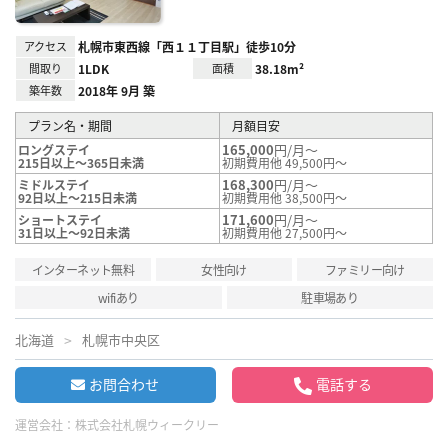
アクセス
札幌市東西線「西１１丁目駅」徒歩10分
間取り
1LDK
面積
38.18m²
築年数
2018年 9月 築
プラン名・期間
月額目安
165,000
円/月～
ロングステイ
215日以上～365日未満
初期費用他 49,500円～
168,300
円/月～
ミドルステイ
92日以上～215日未満
初期費用他 38,500円～
171,600
円/月～
ショートステイ
31日以上～92日未満
初期費用他 27,500円～
インターネット無料
女性向け
ファミリー向け
wifiあり
駐車場あり
北海道
札幌市中央区
お問合わせ
電話する
運営会社：
株式会社札幌ウィークリー