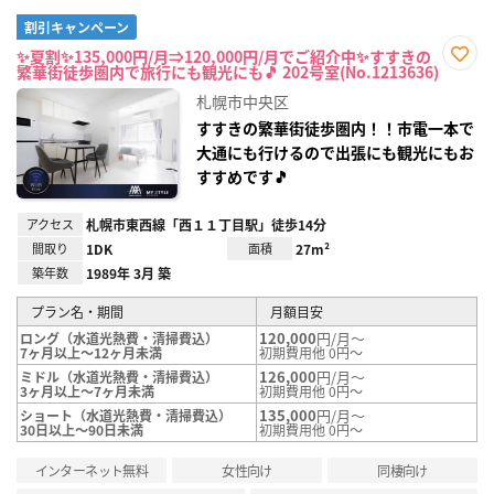
割引キャンペーン
✨夏割✨135,000円/月⇒120,000円/月でご紹介中✨すすきの
繁華街徒歩圏内で旅行にも観光にも🎵 202号室(No.1213636)
お気
に入
札幌市中央区
り登
録
すすきの繁華街徒歩圏内！！市電一本で
大通にも行けるので出張にも観光にもお
すすめです🎵
アクセス
札幌市東西線「西１１丁目駅」徒歩14分
間取り
1DK
面積
27m²
築年数
1989年 3月 築
プラン名・期間
月額目安
120,000
円/月～
ロング（水道光熱費・清掃費込）
7ヶ月以上～12ヶ月未満
初期費用他 0円～
126,000
円/月～
ミドル（水道光熱費・清掃費込）
3ヶ月以上～7ヶ月未満
初期費用他 0円～
135,000
円/月～
ショート（水道光熱費・清掃費込）
30日以上～90日未満
初期費用他 0円～
インターネット無料
女性向け
同棲向け