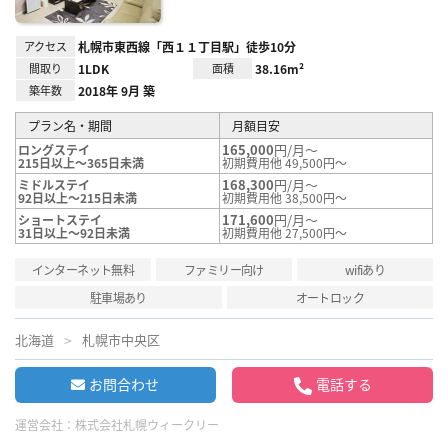
アクセス
札幌市東西線「西１１丁目駅」徒歩10分
間取り
1LDK
面積
38.16m²
築年数
2018年 9月 築
プラン名・期間
月額目安
165,000
円/月～
ロングステイ
215日以上～365日未満
初期費用他 49,500円～
168,300
円/月～
ミドルステイ
92日以上～215日未満
初期費用他 38,500円～
171,600
円/月～
ショートステイ
31日以上～92日未満
初期費用他 27,500円～
インターネット無料
ファミリー向け
wifiあり
駐車場あり
オートロック
北海道
札幌市中央区
お問合わせ
電話する
運営会社：
株式会社札幌ウィークリー