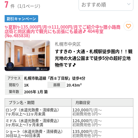
7
件（1/1ページ）
割引キャンペーン
✨夏割✨135,000円/月⇒111,000円/月でご紹介中✨狸小路商
店街と同区画内で観光にも出張にも最適🎵 404号室
お気
(No.485838)
に入
り登
札幌市中央区
録
すすきの・大通・札幌駅徒歩圏内！！観
光地の大通公園まで徒歩5分の超好立地
物件です🎵
アクセス
札幌市軌道線「西８丁目駅」徒歩4分
間取り
1K
面積
20.43m²
築年数
2005年 1月 築
プラン名・期間
月額目安
120,000
円/月～
ロング（水道光熱費・清掃費込）
7ヶ月以上～12ヶ月未満
初期費用他 0円～
126,000
円/月～
ミドル（水道光熱費・清掃費込）
3ヶ月以上～7ヶ月未満
初期費用他 0円～
135,000
円/月～
ショート（水道光熱費・清掃費込）
30日以上～90日未満
初期費用他 0円～