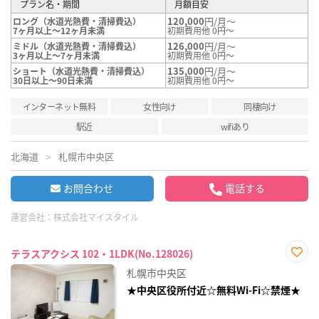
プラン名・期間
月額目安
120,000
円/月～
ロング（水道光熱費・清掃費込）
7ヶ月以上～12ヶ月未満
初期費用他 0円～
126,000
円/月～
ミドル（水道光熱費・清掃費込）
3ヶ月以上～7ヶ月未満
初期費用他 0円～
135,000
円/月～
ショート（水道光熱費・清掃費込）
30日以上～90日未満
初期費用他 0円～
インターネット無料
女性向け
同棲向け
駅近
wifiあり
北海道
札幌市中央区
お問合わせ
電話する
運営会社：
株式会社マイスタイル
テラスアクシス 102・1LDK(No.128026)
お気
札幌市中央区
に入
り登
★中央区役所付近☆無料Wi-Fi☆禁煙★
録