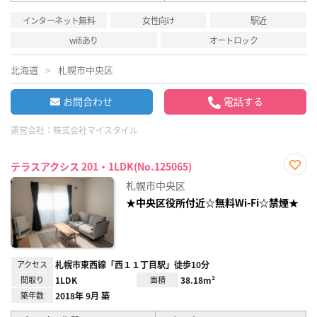
インターネット無料
女性向け
駅近
wifiあり
オートロック
北海道
札幌市中央区
お問合わせ
電話する
運営会社：
株式会社マイスタイル
テラスアクシス 201・1LDK(No.125065)
お気
札幌市中央区
に入
り登
★中央区役所付近☆無料Wi-Fi☆禁煙★
録
アクセス
札幌市東西線「西１１丁目駅」徒歩10分
間取り
1LDK
面積
38.18m²
築年数
2018年 9月 築