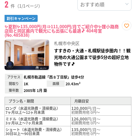
2
件（1/1ページ）
割引キャンペーン
✨夏割✨135,000円/月⇒111,000円/月でご紹介中✨狸小路商
店街と同区画内で観光にも出張にも最適🎵 404号室
お気
(No.485838)
に入
り登
札幌市中央区
録
すすきの・大通・札幌駅徒歩圏内！！観
光地の大通公園まで徒歩5分の超好立地
物件です🎵
アクセス
札幌市軌道線「西８丁目駅」徒歩4分
間取り
1K
面積
20.43m²
築年数
2005年 1月 築
プラン名・期間
月額目安
120,000
円/月～
ロング（水道光熱費・清掃費込）
7ヶ月以上～12ヶ月未満
初期費用他 0円～
126,000
円/月～
ミドル（水道光熱費・清掃費込）
3ヶ月以上～7ヶ月未満
初期費用他 0円～
135,000
円/月～
ショート（水道光熱費・清掃費込）
30日以上～90日未満
初期費用他 0円～