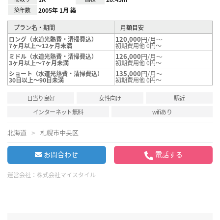
築年数
2005年 1月 築
プラン名・期間
月額目安
120,000
円/月～
ロング（水道光熱費・清掃費込）
7ヶ月以上～12ヶ月未満
初期費用他 0円～
126,000
円/月～
ミドル（水道光熱費・清掃費込）
3ヶ月以上～7ヶ月未満
初期費用他 0円～
135,000
円/月～
ショート（水道光熱費・清掃費込）
30日以上～90日未満
初期費用他 0円～
日当り良好
女性向け
駅近
インターネット無料
wifiあり
北海道
札幌市中央区
お問合わせ
電話する
運営会社：
株式会社マイスタイル