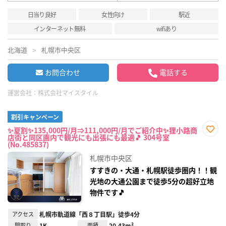
日当り良好
女性向け
駅近
インターネット無料
wifiあり
北海道
札幌市中央区
お問合わせ
電話する
運営会社：
株式会社マイスタイル
割引キャンペーン
✨夏割✨135,000円/月⇒111,000円/月でご紹介中✨狸小路商
店街と同区画内で観光にも出張にも最適🎵 304号室
お気
(No.485837)
に入
り登
札幌市中央区
録
すすきの・大通・札幌駅徒歩圏内！！観
光地の大通公園まで徒歩5分の超好立地
物件です🎵
アクセス
札幌市軌道線「西８丁目駅」徒歩4分
間取り
1K
面積
20.43m²