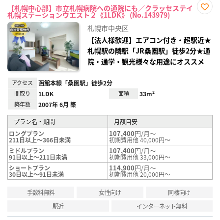
【札幌中心部】市立札幌病院への通院にも／クラッセステイ
札幌ステーションウエスト２《1LDK》 (No.143979)
お気
に入
札幌市中央区
り登
録
【法人様歓迎】エアコン付き・超駅近★
札幌駅の隣駅「JR桑園駅」徒歩2分★通
院・通学・観光様々な用途にオススメ
アクセス
函館本線「桑園駅」徒歩2分
間取り
1LDK
面積
33m²
築年数
2007年 6月 築
プラン名・期間
月額目安
107,400
円/月～
ロングプラン
211日以上～366日未満
初期費用他 40,000円～
107,400
円/月～
ミドルプラン
91日以上～211日未満
初期費用他 33,000円～
114,900
円/月～
ショートプラン
30日以上～91日未満
初期費用他 20,000円～
手数料無料
女性向け
同棲向け
駅近
インターネット無料