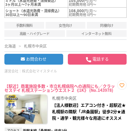
105,000
円/月～
ミドル（水道光熱費・清掃費込）
3ヶ月以上～7ヶ月未満
初期費用他 0円～
108,000
円/月～
ショート（水道光熱費・清掃費込）
30日以上～90日未満
初期費用他 0円～
手数料無料
女性向け
同棲向け
高級・ハイグレード
インターネット無料
北海道
札幌市中央区
お問合わせ
電話する
運営会社：
株式会社マイスタイル
【駅近】商業施設多数・市立札幌病院への通院にも／クラッ
セステイ 札幌ステーションウエスト２《1K》 (No.143978)
お気
に入
札幌市中央区
り登
録
【法人様歓迎】エアコン付き・超駅近★
札幌駅の隣駅「JR桑園駅」徒歩2分★通
院・通学・観光様々な用途にオススメ
アクセス
函館本線「桑園駅」徒歩2分