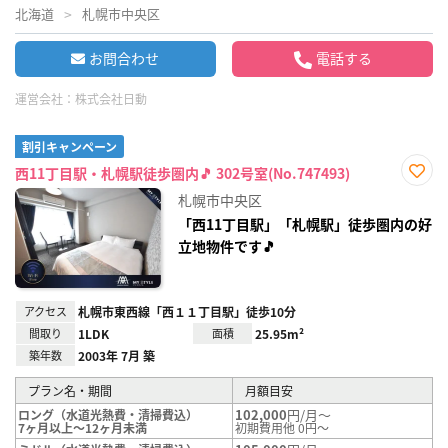
北海道
札幌市中央区
お問合わせ
電話する
運営会社：
株式会社日動
割引キャンペーン
西11丁目駅・札幌駅徒歩圏内🎵 302号室(No.747493)
お気
札幌市中央区
に入
り登
「西11丁目駅」「札幌駅」徒歩圏内の好
録
立地物件です🎵
アクセス
札幌市東西線「西１１丁目駅」徒歩10分
間取り
1LDK
面積
25.95m²
築年数
2003年 7月 築
プラン名・期間
月額目安
102,000
円/月～
ロング（水道光熱費・清掃費込）
7ヶ月以上～12ヶ月未満
初期費用他 0円～