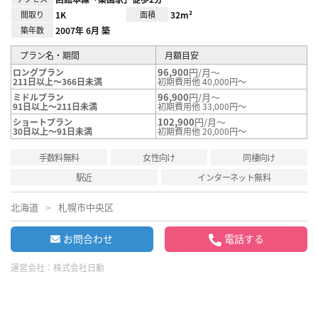
間取り
1K
面積
32m²
築年数
2007年 6月 築
プラン名・期間
月額目安
96,900
円/月～
ロングプラン
211日以上～366日未満
初期費用他 40,000円～
96,900
円/月～
ミドルプラン
91日以上～211日未満
初期費用他 33,000円～
102,900
円/月～
ショートプラン
30日以上～91日未満
初期費用他 20,000円～
手数料無料
女性向け
同棲向け
駅近
インターネット無料
北海道
札幌市中央区
お問合わせ
電話する
運営会社：
株式会社日動