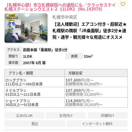
【札幌中心部】市立札幌病院への通院にも／クラッセステイ
札幌ステーションウエスト２《1LDK》 (No.143979)
お気
に入
札幌市中央区
り登
録
【法人様歓迎】エアコン付き・超駅近★
札幌駅の隣駅「JR桑園駅」徒歩2分★通
院・通学・観光様々な用途にオススメ
アクセス
函館本線「桑園駅」徒歩2分
間取り
1LDK
面積
33m²
築年数
2007年 6月 築
プラン名・期間
月額目安
107,400
円/月～
ロングプラン
211日以上～366日未満
初期費用他 40,000円～
107,400
円/月～
ミドルプラン
91日以上～211日未満
初期費用他 33,000円～
114,900
円/月～
ショートプラン
30日以上～91日未満
初期費用他 20,000円～
広めのLDK
女性向け
同棲向け
駅近
インターネット無料